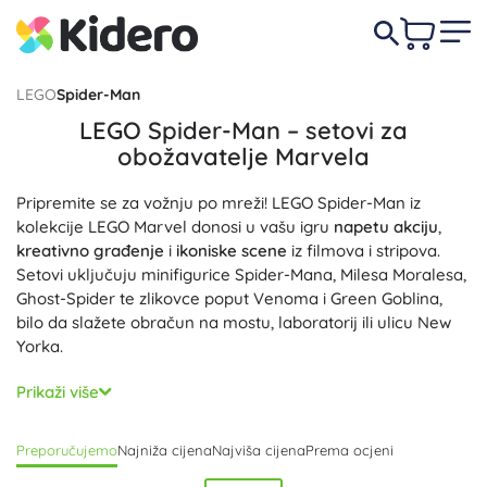
LEGO
Spider-Man
LEGO Spider-Man – setovi za
obožavatelje Marvela
Pripremite se za vožnju po mreži! LEGO Spider-Man iz
kolekcije LEGO Marvel donosi u vašu igru
napetu akciju
,
kreativno građenje
i
ikoniske scene
iz filmova i stripova.
Setovi uključuju minifigurice Spider-Mana, Milesa Moralesa,
Ghost-Spider te zlikovce poput Venoma i Green Goblina,
bilo da slažete obračun na mostu, laboratorij ili ulicu New
Yorka.
Svaki LEGO Spider-Man set krcat je funkcijama: bacači
Prikaži više
mreže, projektili, katapulti, preklopne ploče i pokretni
mečevi za
maksimalnu igrivost
. Setovi s motorima,
Preporučujemo
Najniža cijena
Najviša cijena
Prema ocjeni
paukovim autom, helikopterima ili laboratorijima donose
akcijske scene
i mnoštvo dodataka. Za najmlađe su tu