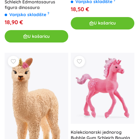
?
Vanjsko skladište
Schleich Edmontosaurus
figura dinosaura
18,50 €
?
Vanjsko skladište
18,90 €
U košaricu
U košaricu
Kolekcionarski jednorog
Bubble Gum Schleich Bayala