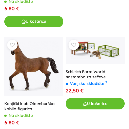
Na skladištu
6,80 €
U košaricu
Schleich Farm World
nastamba za zečeve
?
Vanjsko skladište
22,50 €
U košaricu
Konjički klub Oldenburška
kobila figurica
Na skladištu
6,80 €