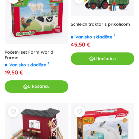
Schleich traktor s prikolicom
?
Vanjsko skladište
45,50 €
Početni set Farm World
Farma
U košaricu
?
Vanjsko skladište
19,50 €
U košaricu