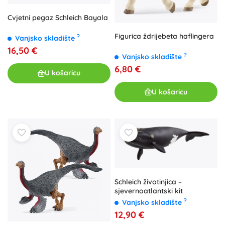
Cvjetni pegaz Schleich Bayala
Figurica ždrijebeta haflingera
?
Vanjsko skladište
16,50 €
?
Vanjsko skladište
6,80 €
U košaricu
U košaricu
Schleich životinjica –
sjevernoatlantski kit
?
Vanjsko skladište
12,90 €