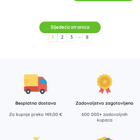
Sljedeća stranica
…
1
2
3
8
Besplatna dostava
Zadovoljstvo zagotovljeno
Za kupnje preko 149,00 €
600 000+ zadovoljnih
kupaca