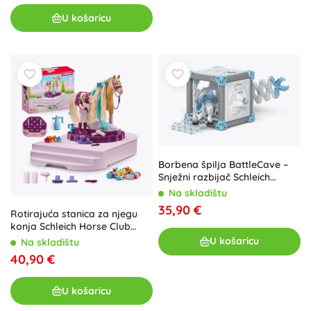
U košaricu
Borbena špilja BattleCave –
Snježni razbijač Schleich
ELDRADOR® CREATURES
Na skladištu
35,90 €
Rotirajuća stanica za njegu
konja Schleich Horse Club
Sofia's Beauties
U košaricu
Na skladištu
40,90 €
U košaricu