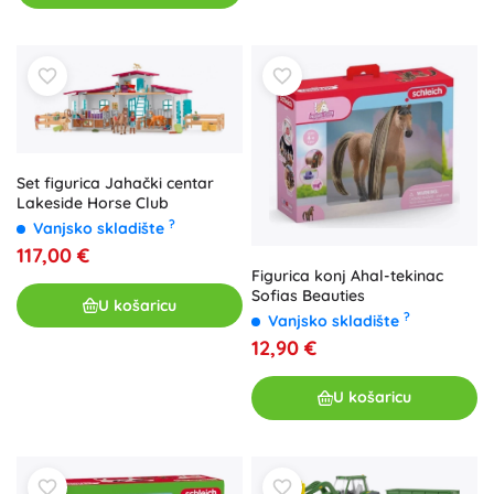
Set figurica Jahački centar
Lakeside Horse Club
?
Vanjsko skladište
117,00 €
Figurica konj Ahal-tekinac
Sofias Beauties
U košaricu
?
Vanjsko skladište
12,90 €
U košaricu