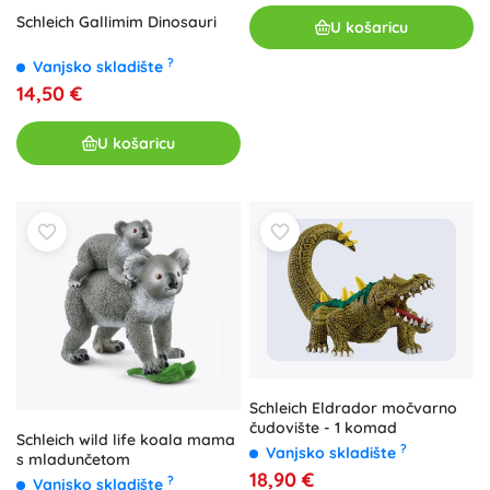
Schleich Gallimim Dinosauri
U košaricu
?
Vanjsko skladište
14,50 €
U košaricu
Schleich Eldrador močvarno
čudovište - 1 komad
Schleich wild life koala mama
?
Vanjsko skladište
s mladunčetom
18,90 €
?
Vanjsko skladište