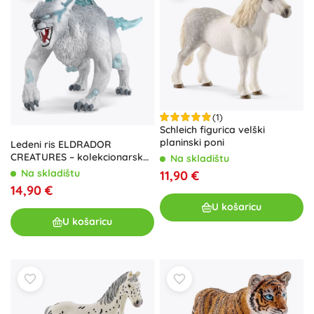
(1)
Schleich figurica velški
planinski poni
Ledeni ris ELDRADOR
CREATURES – kolekcionarska
Na skladištu
figurica za djecu 7–12 godina
Na skladištu
11,90 €
14,90 €
U košaricu
U košaricu