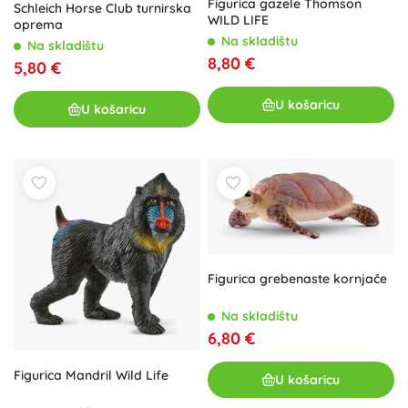
Figurica gazele Thomson
Schleich Horse Club turnirska
WILD LIFE
oprema
Na skladištu
Na skladištu
8,80 €
5,80 €
U košaricu
U košaricu
Figurica grebenaste kornjače
Na skladištu
6,80 €
Figurica Mandril Wild Life
U košaricu