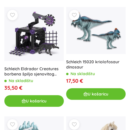
Schleich 15020 kriolofosaur
dinosaur
Schleich Eldrador Creatures
Na skladištu
borbena špilja sjenovitog
tigra
17,50 €
Na skladištu
35,50 €
U košaricu
U košaricu