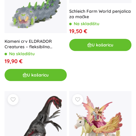
Schleich Farm World penjalica
za mačke
Na skladištu
19,50 €
Kameni crv ELDRADOR
U košaricu
Creatures – fleksibilna
akcijska figurica
Na skladištu
19,90 €
U košaricu