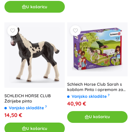
U košaricu
Schleich Horse Club Sarah s
kobilom Pinto i opremom za
kampiranje
?
SCHLEICH HORSE CLUB
Vanjsko skladište
Ždrijebe pinto
40,90 €
?
Vanjsko skladište
14,50 €
U košaricu
U košaricu