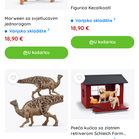
Figurica Kecalkoatl
Marween sa svjetlucavim
?
Vanjsko skladište
jednorogom
18,90 €
?
Vanjsko skladište
18,90 €
U košaricu
U košaricu
Pseća kućica sa zlatnim
retriverom Schleich Farm
World