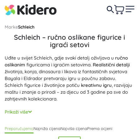
Marke
Schleich
Schleich – ručno oslikane figurice i
igraći setovi
Uđite u svijet Schleich, gdje svaki detalj oživljava u
ručno
oslikanim
figuricama i igraćim setovima.
Realistični detalji
životinja, konja, dinosaura i likova iz fantastičnih svjetova
Bayala i Eldrador pretvaraju igru u poučnu zabavu.
Schleich figurice i životinjice potiču
kreativnu igru
, razvijaju
maštu i znanje o prirodi – za djecu od 3 godine pa sve do
zahtjevnih kolekcionara.
Svaki komad dizajniran je s naglaskom na mjerilo i vjernost
Prikaži više
— od teksture krzna i kopita do dinosaurovih ljuski.
Zahvaljujući
kvalitetnoj i izdržljivoj izradi
figurice odlično
Preporučujemo
Najniža cijena
Najviša cijena
Prema ocjeni
drže oblik, imaju stabilno stajanje i podnose intenzivnu
svakodnevnu igru. Igraće setove Schleich, poput
štala,