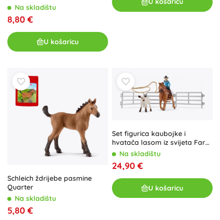
U košaricu
Na skladištu
8,80 €
U košaricu
Set figurica kaubojke i
hvatača lasom iz svijeta Farm
World
Na skladištu
24,90 €
Schleich ždrijebe pasmine
Quarter
U košaricu
Na skladištu
5,80 €