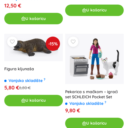
12,50 €
U košaricu
U košaricu
-15%
Figura kljunaša
?
Vanjsko skladište
5,80 €
6,80 €
Pekarica s mačkom – igraći
set SCHLEICH Pocket Set
U košaricu
?
Vanjsko skladište
9,80 €
U košaricu