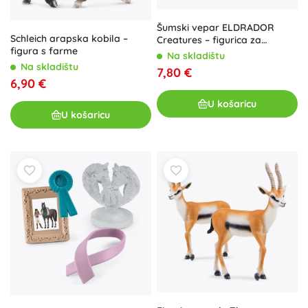
Šumski vepar ELDRADOR
Schleich arapska kobila –
Creatures – figurica za
figura s farme
fantastični svijet
Na skladištu
Na skladištu
7,80 €
6,90 €
U košaricu
U košaricu