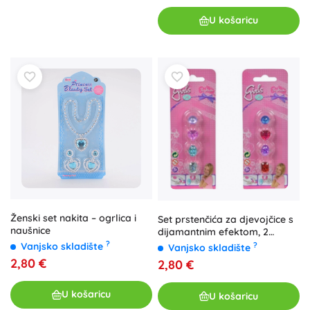
U košaricu
Ženski set nakita – ogrlica i
Set prstenčića za djevojčice s
naušnice
dijamantnim efektom, 2
varijante
?
Vanjsko skladište
?
Vanjsko skladište
2,80 €
2,80 €
U košaricu
U košaricu