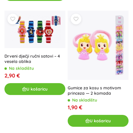
Drveni dječji ručni satovi – 4
vesela oblika
Na skladištu
2,90 €
Gumice za kosu s motivom
U košaricu
princeza — 2 komada
Na skladištu
1,90 €
U košaricu