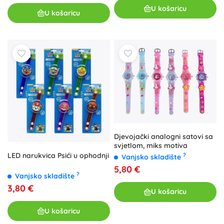
U košaricu
U košaricu
Djevojački analogni satovi sa
svjetlom, miks motiva
LED narukvica Psići u ophodnji
?
Vanjsko skladište
5,80 €
?
Vanjsko skladište
3,80 €
U košaricu
U košaricu