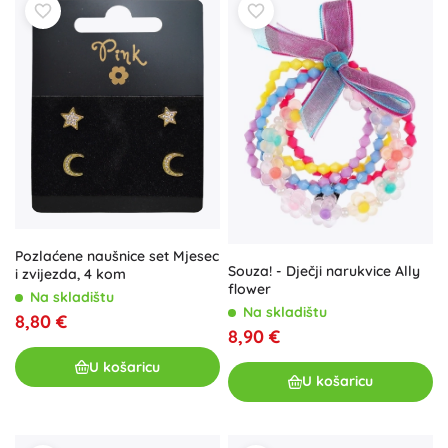
Pozlaćene naušnice set Mjesec
Souza! - Dječji narukvice Ally
i zvijezda, 4 kom
flower
Na skladištu
Na skladištu
8,80 €
8,90 €
U košaricu
U košaricu