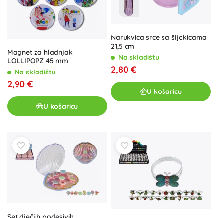
Narukvica srce sa šljokicama
21,5 cm
Magnet za hladnjak
Na skladištu
LOLLIPOPZ 45 mm
2,80 €
Na skladištu
2,90 €
U košaricu
U košaricu
Set dječjih podesivih