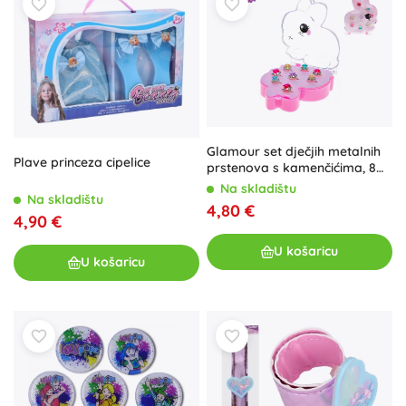
Glamour set dječjih metalnih
Plave princeza cipelice
prstenova s kamenčićima, 8
kom
Na skladištu
Na skladištu
4,80 €
4,90 €
U košaricu
U košaricu