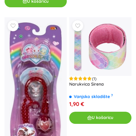
U košaricu
(1)
Narukvica Sirena
?
Vanjsko skladište
1,90 €
U košaricu