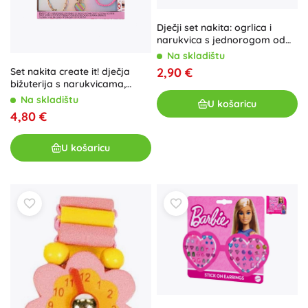
Dječji set nakita: ogrlica i
narukvica s jednorogom od
perlica
Na skladištu
2,90 €
Set nakita create it! dječja
bižuterija s narukvicama,
naušnicama i ogrlicom
Na skladištu
U košaricu
4,80 €
U košaricu