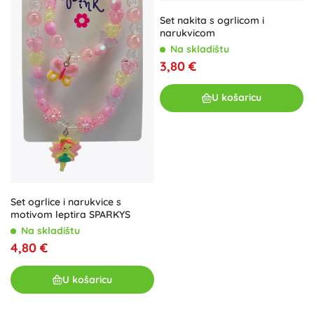
Set nakita s ogrlicom i
narukvicom
Na skladištu
3,80 €
U košaricu
Set ogrlice i narukvice s
motivom leptira SPARKYS
Na skladištu
4,80 €
U košaricu