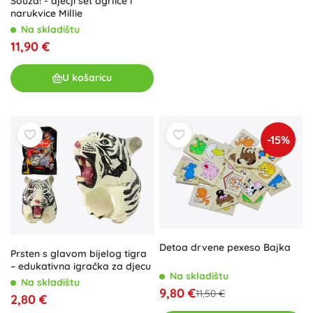
Souza! - dječji set ogrlice i
narukvice Millie
Na skladištu
11,90 €
U košaricu
-15%
Detoa drvene pexeso Bajka
Prsten s glavom bijelog tigra
– edukativna igračka za djecu
Na skladištu
Na skladištu
9,80 €
11,50 €
2,80 €