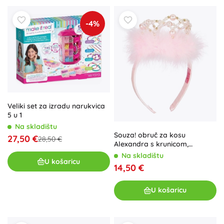
-4%
Veliki set za izradu narukvica
5 u 1
Na skladištu
Souza! obruč za kosu
27,50 €
28,50 €
Alexandra s krunicom,
svijetloružičasta
Na skladištu
U košaricu
14,50 €
U košaricu