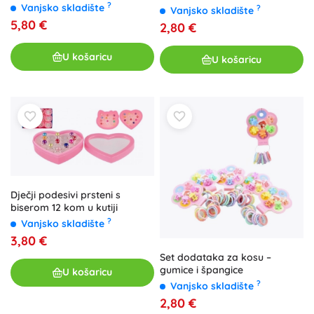
?
(miks motiva)
Vanjsko skladište
?
Vanjsko skladište
5,80 €
2,80 €
U košaricu
U košaricu
Dječji podesivi prsteni s
biserom 12 kom u kutiji
?
Vanjsko skladište
3,80 €
Set dodataka za kosu –
gumice i špangice
U košaricu
?
Vanjsko skladište
2,80 €