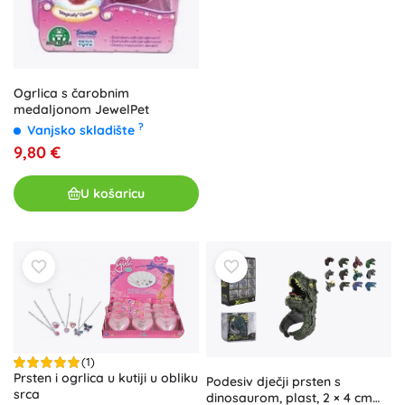
Ogrlica s čarobnim
medaljonom JewelPet
?
Vanjsko skladište
9,80 €
U košaricu
(1)
Prsten i ogrlica u kutiji u obliku
Podesiv dječji prsten s
srca
dinosaurom, plast, 2 × 4 cm