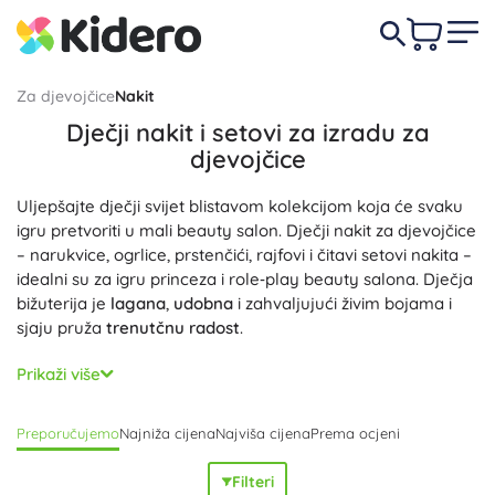
Za djevojčice
Nakit
Dječji nakit i setovi za izradu za
djevojčice
Uljepšajte dječji svijet blistavom kolekcijom koja će svaku
igru pretvoriti u mali beauty salon. Dječji nakit za djevojčice
– narukvice, ogrlice, prstenčići, rajfovi i čitavi setovi nakita –
idealni su za igru princeza i role‑play beauty salona. Dječja
bižuterija je
lagana
,
udobna
i zahvaljujući živim bojama i
sjaju pruža
trenutčnu radost
.
Sigurnost i udobnost su na prvom mjestu: odabrani modeli
Prikaži više
koriste
hipoalergene
komponente,
netoksične
materijale
bez BPA i
zaobljene rubove
. Praktično kopčanje
Preporučujemo
Najniža cijena
Najviša cijena
Prema ocjeni
(magnetno, karabin ili elastična gumica) i
podesiva veličina
osiguravaju da narukvice i ogrlice savršeno pristaju.
Filteri
Izdržljivo
izvedenje i kvalitetna izrada podnose