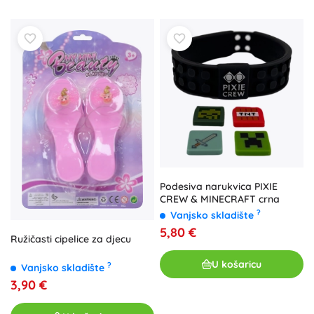
Podesiva narukvica PIXIE
CREW & MINECRAFT crna
?
Vanjsko skladište
5,80 €
Ružičasti cipelice za djecu
U košaricu
?
Vanjsko skladište
3,90 €