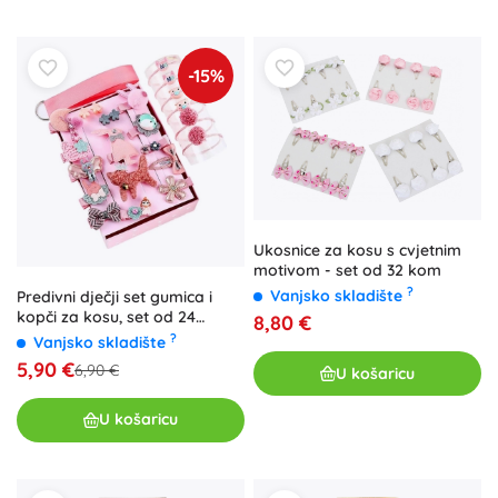
-15%
Ukosnice za kosu s cvjetnim
motivom - set od 32 kom
?
Vanjsko skladište
Predivni dječji set gumica i
kopči za kosu, set od 24
8,80 €
komada
?
Vanjsko skladište
5,90 €
6,90 €
U košaricu
U košaricu