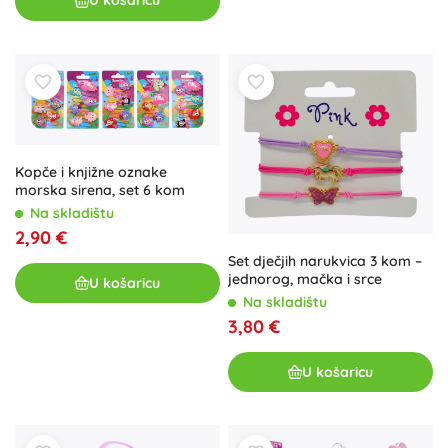
U košaricu
Kopče i knjižne oznake
morska sirena, set 6 kom
Na skladištu
2,90 €
Set dječjih narukvica 3 kom –
jednorog, mačka i srce
U košaricu
Na skladištu
3,80 €
U košaricu