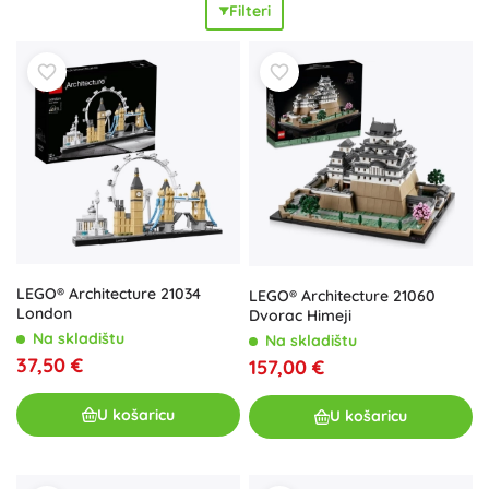
Filteri
arhitektonskom stilu, pa su istodobno
edukativni
i
dekorativni
. Kvalitetne LEGO kockice osiguravaju
čvrstoću
i
dug vijek trajanja
izloženih modela. Bilo da ste fan
moderne arhitekture, klasičnih spomenika ili tražite stilsku
dekoraciju, LEGO Architecture je
idealni izbor
. Ovi setovi za
odrasle i tinejdžere nude
opuštajuće
iskustvo kreativnog
slaganja, razvijaju osjećaj za dizajn i služe kao
elegantan
dodatak interijeru. Skupljajte kultne građevine svijeta,
kombinirajte različite panorame i stvorite reprezentativnu
kolekciju LEGO Architecture.
LEGO® Architecture 21034
LEGO® Architecture 21060
London
Dvorac Himeji
Na skladištu
Na skladištu
37,50 €
157,00 €
U košaricu
U košaricu