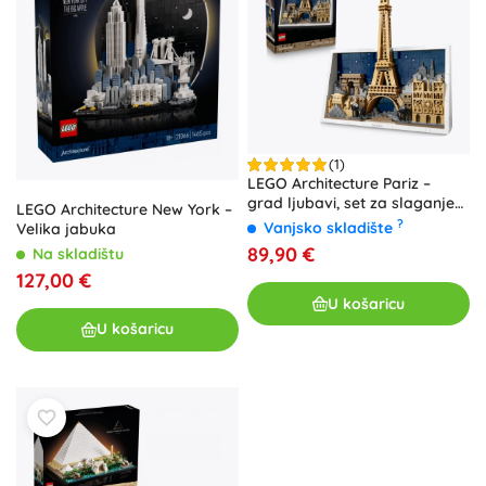
(1)
LEGO Architecture Pariz –
grad ljubavi, set za slaganje
LEGO Architecture New York –
za odrasle
?
Vanjsko skladište
Velika jabuka
89,90 €
Na skladištu
127,00 €
U košaricu
U košaricu