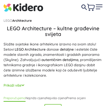
LEGO
Architecture
LEGO Architecture – kultne građevine
svijeta
Složite svjetske ikone arhitekture izravno na svom stolu!
Setovi
LEGO Architecture
donose
detaljne
i estetski čiste
modele slavnih zgrada, znamenitosti i gradskih panorama
(Skyline). Zahvaljujući
autentičnim detaljima
, promišljenim
tehnikama gradnje i ikonografskom LEGO dizajnu dobit
ćete iznimne izložbene modele koji će oduševiti ljubitelje
arhitekture i kolekcionare.
Svaki model iz ove kolekcionarske serije naglašava
Prikaži više
precizne proporcije
, karakteristične elemente i
minimalističku estetiku koja se ističe i u domu i u uredu.
Preporučujemo
Najniža cijena
Najviša cijena
Prema ocjeni
Mnogi LEGO arhitektonski setovi dolaze s postoljem s
nazivom građevine te informacijama o povijesti i