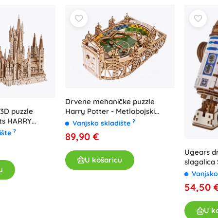
Drvene mehaničke puzzle
Harry Potter - Metlobojski
3D puzzle
Pinball
ts HARRY
?
Vanjsko skladište
?
ište
89,90 €
Ugears d
U košaricu
slagalic
u
LED proj
Vanjsko
54,50 
U k