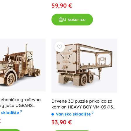
59,90 €
U košaricu
ehanička građevna
Drvene 3D puzzle prikolica za
egljača UGEARS
kamion HEAVY BOY VM-03 (138
y VM-03
?
 skladište
dijelova) UGEARS
?
Vanjsko skladište
€
33,90 €