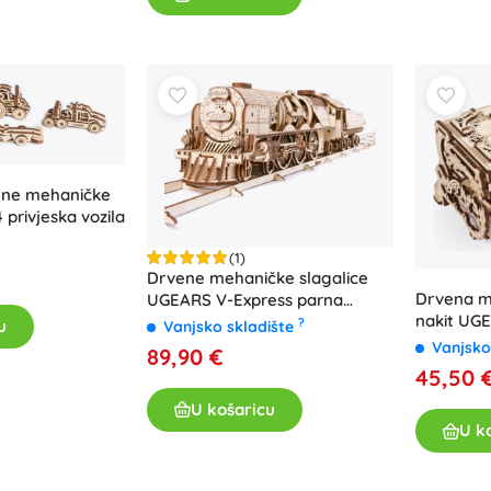
Za djevojčice
Nakit
Torbice
Kutije za nakit
ene mehaničke
4 privjeska vozila
(1)
Drvene mehaničke slagalice
Drvena me
UGEARS V-Express parna
nakit UGE
lokomotiva s tenderom
?
u
Vanjsko skladište
3D slagal
Vanjsko
89,90 €
45,50 
U košaricu
U k