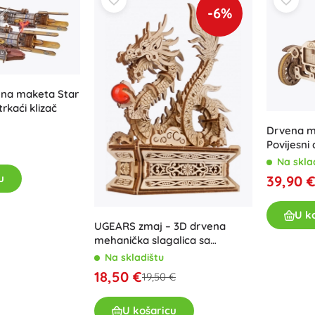
Oružje
-6%
Pistole
Mačevi i bodeži
Vodne pištolje
Lukovi
ena maketa Star
Kuše
rkaći klizač
+
Prikaži više
Drvena m
Povijesni
Na skla
Dječja odjeća
u
39,90 
Dječja odjeća za bebe
Majice
U k
UGEARS zmaj – 3D drvena
Hudice i puloveri
mehanička slagalica sa
Obuća
skrivenim pretincem
Na skladištu
Čarape i tajice
18,50 €
19,50 €
+
Prikaži više
U košaricu