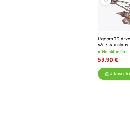
Oprema za djecu
Sigurnost
Hranjenje i dojenje
Kupanje
Kolica
Ugears 3D drv
Spavanje
Wars Anakinov t
+
Prikaži više
Na skladištu
59,90 €
Elektroničke igračke
U košaric
Igračke na daljinsko upravljanje
Igraće konzole
Dronovi
Mikroskopi i teleskopi
Satovi
+
Prikaži više