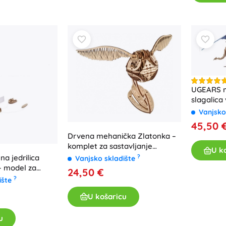
UGEARS 
slagalica 
dijelova
Vanjsko
45,50 
Drvena mehanička Zlatonka –
komplet za sastavljanje
U k
UGEARS HARRY POTTER
?
a jedrilica
Vanjsko skladište
– model za
24,50 €
?
ište
U košaricu
u