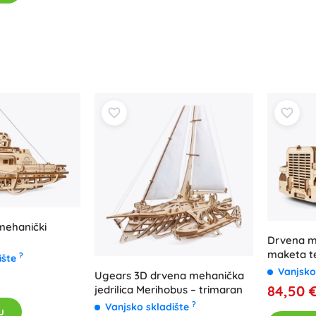
mehanički
Drvena m
maketa t
?
ište
Heavy Bo
Vanjsko
Ugears 3D drvena mehanička
84,50 
jedrilica Merihobus – trimaran
?
Vanjsko skladište
u