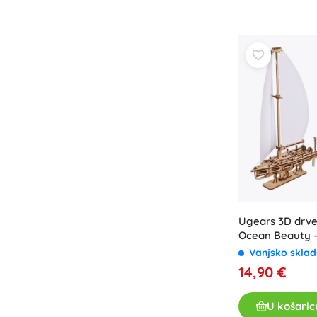
Ugears 3D drven
Ocean Beauty 
sastavljanje
Vanjsko sklad
14,90 €
U košaric