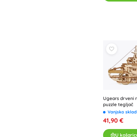
Ugears drveni 
puzzle tegljač
Vanjsko sklad
41,90 €
U košaric