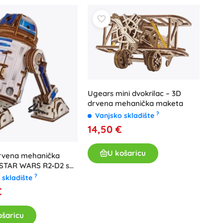
Ugears mini dvokrilac – 3D
drvena mehanička maketa
?
Vanjsko skladište
14,50 €
U košaricu
rvena mehanička
a STAR WARS R2‑D2 s
ektorom
?
 skladište
€
ošaricu