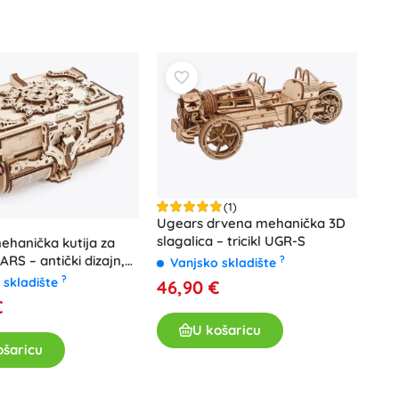
Poklon bonovi
(1)
Ugears drvena mehanička 3D
slagalica – tricikl UGR-S
hanička kutija za
ARS – antički dizajn,
?
Vanjsko skladište
ica
?
 skladište
46,90 €
€
U košaricu
ošaricu