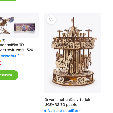
(1)
mehanička 3D
vjetroviti zmaj, 320
?
 skladište
€
ošaricu
Drveni mehanički vrtuljak
UGEARS 3D puzzle
?
Vanjsko skladište