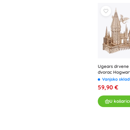
Ugears drvene 
dvorac Hogwar
POTTER
Vanjsko sklad
59,90 €
U košaric