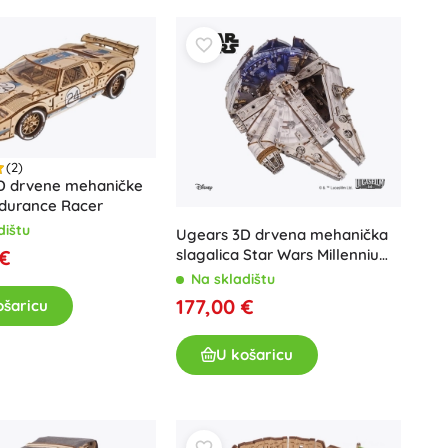
Art
Proslave
Kostimi
Dodaci za kostime
One Piece
Halloween
Uskrs
(2)
D drvene mehaničke
Gabinin čarobni kućica
ndurance Racer
Igračke za najmlađe
dištu
Ugears 3D drvena mehanička
slagalica Star Wars Millennium
 €
Zvečke, grickalice i dudice
Falcon
Avatar
Na skladištu
Interaktivne igračke
177,00 €
ošaricu
Slagalice, čekićanje, kocke
Guralice i igračke na povlačenje
U košaricu
Mazilice i tješilice
+
Prikaži više