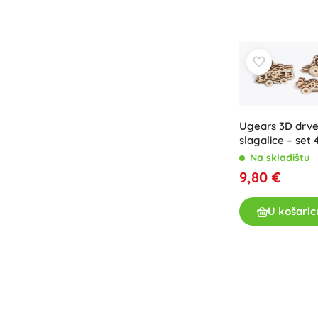
Knjige
Radne i zabavne bilježnice
Za najmlađe
Dodaci za knjige
Razglednice
Za male pripovjedače
Ugears 3D drv
+
Prikaži više
slagalice – set 
Na skladištu
9,80 €
Oprema za prodavaonice
U košaric