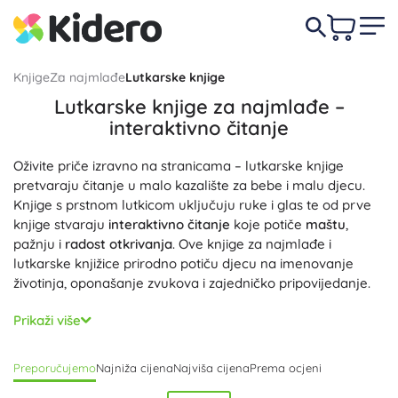
Knjige
Za najmlađe
Lutkarske knjige
Lutkarske knjige za najmlađe –
interaktivno čitanje
Oživite priče izravno na stranicama – lutkarske knjige
pretvaraju čitanje u malo kazalište za bebe i malu djecu.
Knjige s prstnom lutkicom uključuju ruke i glas te od prve
knjige stvaraju
interaktivno čitanje
koje potiče
maštu
,
pažnju i
radost otkrivanja
. Ove knjige za najmlađe i
lutkarske knjižice prirodno potiču djecu na imenovanje
životinja, oponašanje zvukova i zajedničko pripovijedanje.
Lutkarske knjige i knjige s lutkicom sadrže prstnu lutkicu od
Prikaži više
mekog pliša ili tkanine, čvrsto postavljenu u izrez, tako da
se lako upravlja i sitnim prstićima. Čvrste kartonske stranice
Preporučujemo
Najniža cijena
Najviša cijena
Prema ocjeni
se
lako okreću
, imaju
zaobljene rubove
i izražajne,
kontrastne ilustracije; kratke rime i jednostavni tekstovi