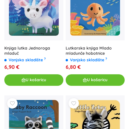
Knjiga lutka Jednoroga
Lutkarska knjiga Mlado
mladuč
mladunče hobotnice
?
?
Vanjsko skladište
Vanjsko skladište
6,90 €
6,80 €
U košaricu
U košaricu