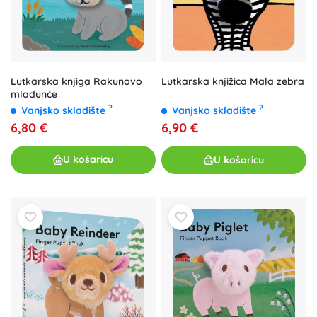
Lutkarska knjiga Rakunovo
Lutkarska knjižica Mala zebra
mladunče
?
?
Vanjsko skladište
Vanjsko skladište
6,80 €
6,90 €
U košaricu
U košaricu