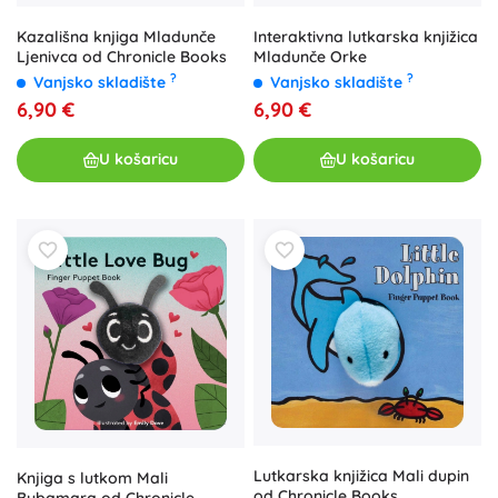
Kazališna knjiga Mladunče
Interaktivna lutkarska knjižica
Ljenivca od Chronicle Books
Mladunče Orke
?
?
Vanjsko skladište
Vanjsko skladište
6,90 €
6,90 €
U košaricu
U košaricu
Lutkarska knjižica Mali dupin
Knjiga s lutkom Mali
od Chronicle Books
Bubamara od Chronicle