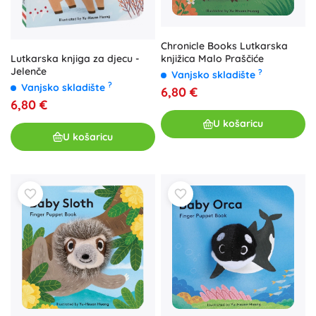
Chronicle Books Lutkarska
knjižica Malo Praščiće
Lutkarska knjiga za djecu -
Jelenče
?
Vanjsko skladište
?
Vanjsko skladište
6,80 €
6,80 €
U košaricu
U košaricu