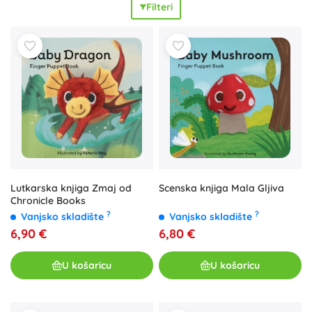
Filteri
podupiru ritam govora. Kvalitetna izrada, nježni materijali i
neraspucani rubovi su
sigurni
za djecu, a površina knjige
može se jednostavno obrisati. Zašto ih uvrstiti u dječju
knjižnicu? Lutkarske knjige za najmlađe razvijaju
govor i
rječnik
, jačaju
finu motoriku
i
osjetilnu percepciju
te
motiviraju na zajedničko čitanje. Ove interaktivne knjižice s
prstnom lutkicom i prstne lutkice u knjizi izvrsne su za igru,
prije spavanja i na putovanjima – donose
zabavno učenje
i
divan su prijedlog za dar za bebe i malu djecu.
Lutkarska knjiga Zmaj od
Scenska knjiga Mala Gljiva
Chronicle Books
?
?
Vanjsko skladište
Vanjsko skladište
6,90 €
6,80 €
U košaricu
U košaricu