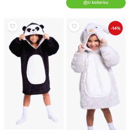
U košaricu
-14%