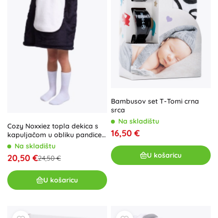
Bambusov set T-Tomi crna
srca
Na skladištu
Cozy Noxxiez topla dekica s
16,50 €
kapuljačom u obliku pandice
za djecu 3–6 godina
Na skladištu
U košaricu
20,50 €
24,50 €
U košaricu