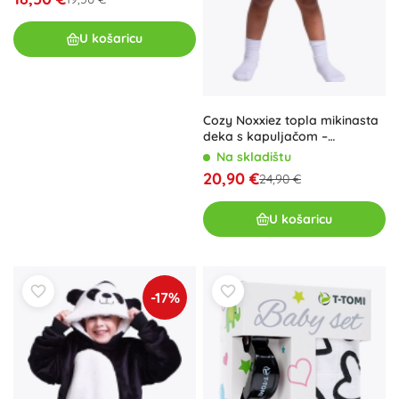
U košaricu
Cozy Noxxiez topla mikinasta
deka s kapuljačom –
jednorog, za djecu 3–6 godina
Na skladištu
20,90 €
24,90 €
U košaricu
-17%