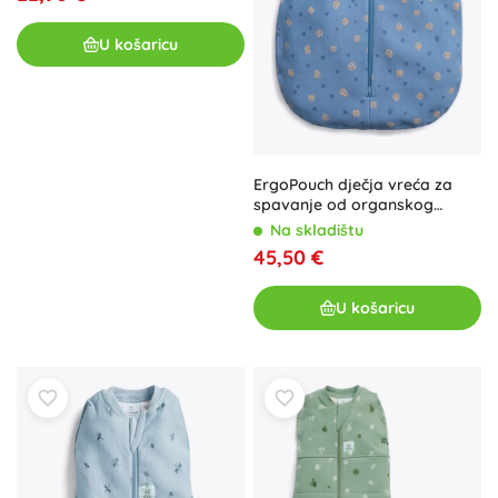
U košaricu
ErgoPouch dječja vreća za
spavanje od organskog
pamuka Jersey, 0,2 TOG (8–
Na skladištu
24 mjeseci)
45,50 €
U košaricu