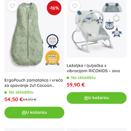
-16%
Ležaljka i ljuljačka s
vibracijom RICOKIDS – siva
Na skladištu
ErgoPouch zamatalica i vreća
59,90 €
za spavanje 2u1 Cocoon
Willow 1 tog (0–3 mjeseca)
Na skladištu
U košaricu
54,50 €
64,50 €
U košaricu