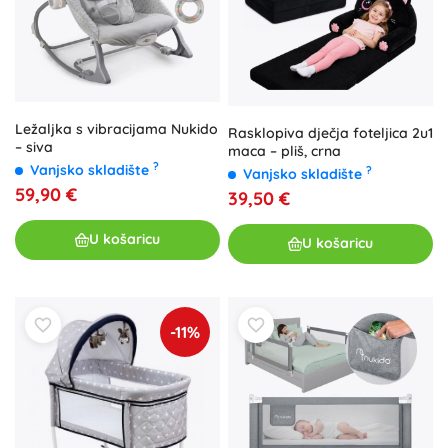
Ležaljka s vibracijama Nukido
Rasklopiva dječja foteljica 2u1
– siva
maca – pliš, crna
?
Vanjsko skladište
?
Vanjsko skladište
59,90 €
39,50 €
U košaricu
U košaricu
-11%