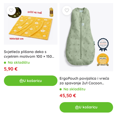
Svjetleća plišana deka s
cvjetnim motivom 100 × 150
cm žuta
Na skladištu
5,90 €
ErgoPouch povijalica i vreća
U košaricu
za spavanje 2u1 Cocoon
willow 0,2 TOG (0–3 mjeseca,
Na skladištu
3–6 kg)
45,50 €
U košaricu