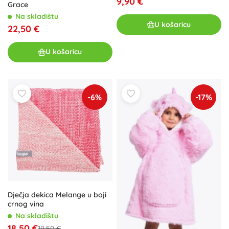
9,90 €
Grace
Na skladištu
U košaricu
22,50 €
U košaricu
-6%
-17%
Dječja dekica Melange u boji
crnog vina
Na skladištu
18,50 €
19,50 €