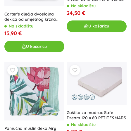
106x106 cm
Na skladištu
24,50 €
Carter's dječja dvoslojna
dekica od umjetnog krzna
Pink 80 × 110 cm
U košaricu
Na skladištu
15,90 €
U košaricu
Zaštita za madrac Safe
Dream 120 × 60 PETITE&MARS
Na skladištu
Pamučna muslin deka Airy