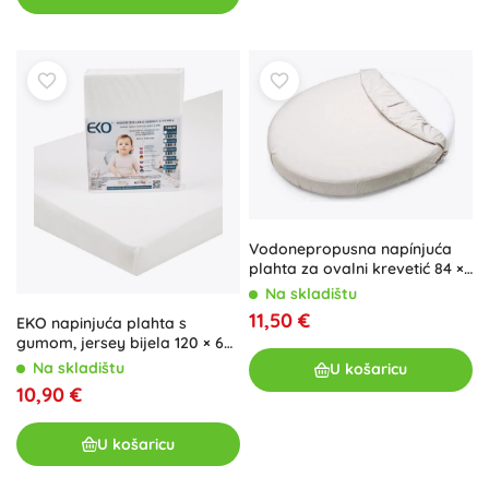
Vodonepropusna napínjuća
plah­ta za ovalni krevetić 84 ×
50 bijela Petite&Mars
Na skladištu
11,50 €
EKO napinjuća plahta s
gumom, jersey bijela 120 × 60
cm
Na skladištu
U košaricu
10,90 €
U košaricu