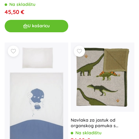
Oatmeal Marle 0,2 TOG (8–24
Na skladištu
mjeseca)
45,50 €
U košaricu
Navlaka za jastuk od
organskog pamuka s
motivom dinosaura Nature
Na skladištu
Planet