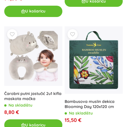
U košaricu
U košaricu
Čarobni putni jastučić 2u1 kifla
maskota mačka
Bambusova muslin dekica
Na skladištu
Blooming Day 120x120 cm
8,80 €
Na skladištu
15,50 €
U košaricu