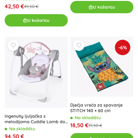
42,50 €
49,50 €
U košaricu
U košaricu
-6%
Dječja vreća za spavanje
STITCH 140 × 60 cm
Ingenuity ljuljačka s
Na skladištu
melodijama Cuddle Lamb do
18,50 €
19,50 €
9 kg
Na skladištu
94,50 €