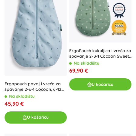
ErgoPouch kukuljica i vreća za
spavanje 2-u-1 Cocoon Sweet
Orchard 2,5 TOG (0–3
Na skladištu
mjeseca, 3–6 kg)
69,90 €
Ergopouch povoj i vreća za
U košaricu
spavanje 2-u-1 Cocoon, 6–12
mjeseci, 8–10 kg, 0,2 TOG
Na skladištu
45,90 €
U košaricu