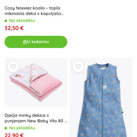
Cozy Noxxiez koala – topla
mikinasta deka s kapuljačom
za djecu 7–12 godina
Na skladištu
32,50 €
U košaricu
Dječja minky dekica s
punjenjem New Baby Vila 80 ×
100 cm
Na skladištu
22,90 €