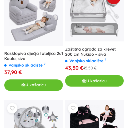
Zaštitna ograda za krevet
Rasklopiva dječja foteljica 2u1
200 cm Nukido – siva
Koala, siva
?
Vanjsko skladište
?
Vanjsko skladište
43,50 €
45,50 €
37,90 €
U košaricu
U košaricu