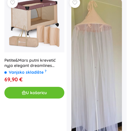
Petite&Mars putni krevetić
nyja elegant dreamlines
mocha
?
Vanjsko skladište
69,90 €
U košaricu