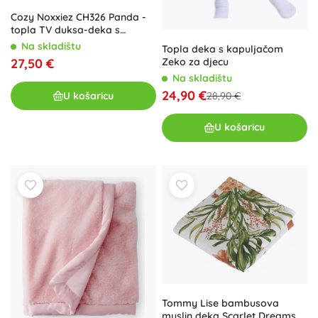
Cozy Noxxiez CH326 Panda -
topla TV duksa-deka s
kapuljačom za djecu 7 - 12
Na skladištu
Topla deka s kapuljačom
godina
Zeko za djecu
27,50 €
Na skladištu
24,90 €
U košaricu
28,90 €
U košaricu
Tommy Lise bambusova
muslin deka Scarlet Dreams