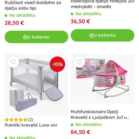
Rasklopiva dječja foteljica 2u1
Ružičasti viseći baldahin za
medvjedić – smeđa
dječju sobu tipi
Na skladištu
Na skladištu
36,50 €
28,50 €
U košaricu
U košaricu
-15%
Multifunkcionalni Dječji
Krevetić s Ljuljačkom 2u1 u
(2)
Rozoj Boji
Na skladištu
Putnički krevetić Luno sivi
84,50 €
Na skladištu