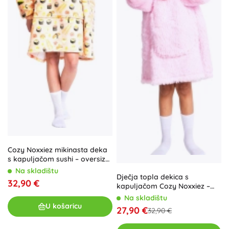
Cozy Noxxiez mikinasta deka
s kapuljačom sushi – oversize
nosiva deka
Na skladištu
Dječja topla dekica s
32,90 €
kapuljačom Cozy Noxxiez –
jednorog (7–12 godina)
Na skladištu
U košaricu
27,90 €
32,90 €