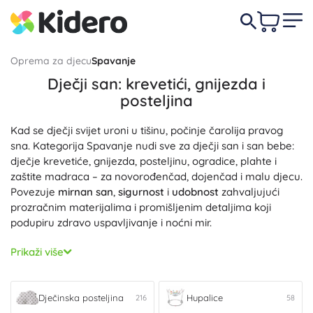
Oprema za djecu
Spavanje
Dječji san: krevetići, gnijezda i
posteljina
Kad se dječji svijet uroni u tišinu, počinje čarolija pravog
sna. Kategorija Spavanje nudi sve za dječji san i san bebe:
dječje krevetiće, gnijezda, posteljinu, ogradice, plahte i
zaštite madraca – za novorođenčad, dojenčad i malu djecu.
Povezuje
mirnan san
,
sigurnost
i
udobnost
zahvaljujući
prozračnim materijalima i promišljenim detaljima koji
podupiru zdravo uspavljivanje i noćni mir.
Za sigurnost i pravilnu potporu tijela odaberite iz ponude
Prikaži više
Krevetići
s čvrstom konstrukcijom i podesivom visinom
podnice. Toplinsku ugodu osigurat će
Posteljina
od
prozračnih tkanina – popluni, jastuci i plahte koji su
nježni
Dječinska posteljina
Hupalice
216
58
prema koži
i
jednostavni za održavanje
. Za novorođenčad