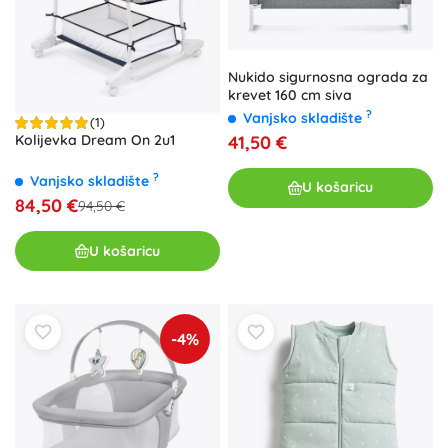
Nukido sigurnosna ograda za
krevet 160 cm siva
?
Vanjsko skladište
(1)
41,50 €
Kolijevka Dream On 2u1
?
Vanjsko skladište
U košaricu
84,50 €
94,50 €
U košaricu
-4%