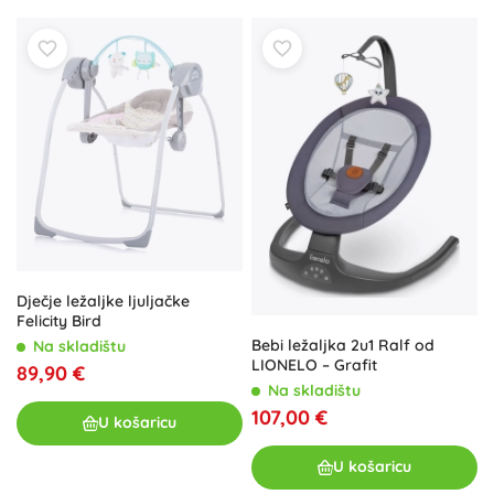
Dječje ležaljke ljuljačke
Felicity Bird
Bebi ležaljka 2u1 Ralf od
Na skladištu
LIONELO – Grafit
89,90 €
Na skladištu
107,00 €
U košaricu
U košaricu