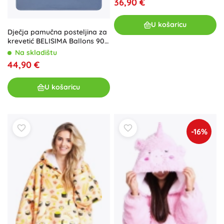
36,90 €
U košaricu
Dječja pamučna posteljina za
krevetić BELISIMA Ballons 90 ×
120 cm, plava, 3-dijelna
Na skladištu
44,90 €
U košaricu
-16%