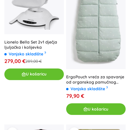
Lionelo Bella Set 2v1 dječja
ljuljačka i kolijevka
?
Vanjsko skladište
279,00 €
289,00 €
U košaricu
ErgoPouch vreća za spavanje
od organskog pamučnog
žerseja, kadulja 2,5 TOG (3–12
?
Vanjsko skladište
mj)
79,90 €
U košaricu