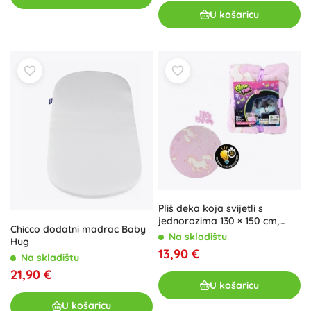
U košaricu
Pliš deka koja svijetli s
jednorozima 130 × 150 cm,
Chicco dodatni madrac Baby
ružičasta
Na skladištu
Hug
13,90 €
Na skladištu
21,90 €
U košaricu
U košaricu