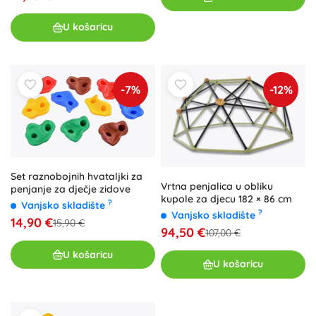
U košaricu
-7%
-12%
Set raznobojnih hvataljki za
Vrtna penjalica u obliku
penjanje za dječje zidove
kupole za djecu 182 × 86 cm
?
Vanjsko skladište
?
Vanjsko skladište
14,90 €
15,90 €
94,50 €
107,00 €
U košaricu
U košaricu