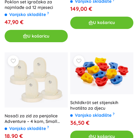
Vanjsko skladište
Poklon set igračaka za
najmlađe od 12 mjeseci
149,00 €
?
Vanjsko skladište
47,90 €
U košaricu
U košaricu
Schildkröt set stijenskih
hvatišta za djecu
?
Vanjsko skladište
Nosači za zid za penjalice
Adventure – 4 kom, Small
36,50 €
Foot
?
Vanjsko skladište
18,90 €
U košaricu