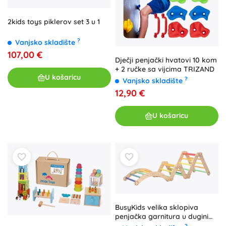
2kids toys piklerov set 3 u 1
?
Vanjsko skladište
107,00 €
Dječji penjački hvatovi 10 kom
+ 2 ručke sa vijcima TRIZAND
U košaricu
?
Vanjsko skladište
12,90 €
U košaricu
BusyKids velika sklopiva
penjačka garnitura u duginim
bojama
?