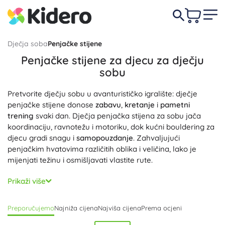
Dječja soba
Penjačke stijene
Penjačke stijene za djecu za dječju
sobu
Pretvorite dječju sobu u avanturističko igralište: dječje
penjačke stijene donose
zabavu
,
kretanje
i
pametni
trening
svaki dan. Dječja penjačka stijena za sobu jača
koordinaciju, ravnotežu i motoriku, dok kućni bouldering za
djecu gradi snagu i
samopouzdanje
. Zahvaljujući
penjačkim hvatovima različitih oblika i veličina, lako je
mijenjati težinu i osmišljavati vlastite rute.
Penjačke stijene za djecu su
sigurne
,
izdržljive
i
Prikaži više
prilagodljive
: modularni penjački paneli i setovi hvatova
omogućuju sastavljanje rute točno prema dobi i vještinama
Preporučujemo
Najniža cijena
Najviša cijena
Prema ocjeni
djeteta. Protuklizne površine, zaobljeni rubovi i mogućnost
čvrste ugradnje na zid pridonose sigurnom hvatu i