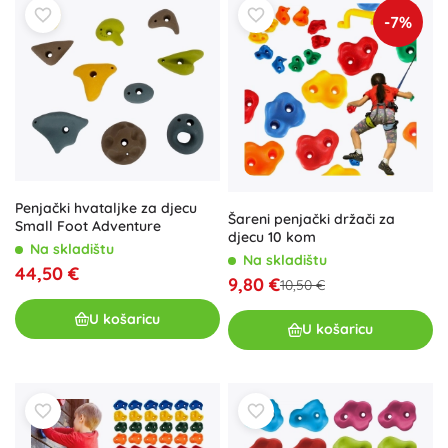
-7%
Penjački hvataljke za djecu
Šareni penjački držači za
Small Foot Adventure
djecu 10 kom
Na skladištu
Na skladištu
44,50 €
9,80 €
10,50 €
U košaricu
U košaricu