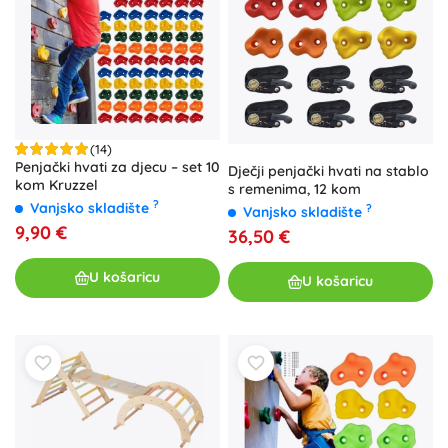
(14)
Penjački hvati za djecu – set 10
Dječji penjački hvati na stablo
kom Kruzzel
s remenima, 12 kom
?
Vanjsko skladište
?
Vanjsko skladište
9,90 €
36,50 €
U košaricu
U košaricu