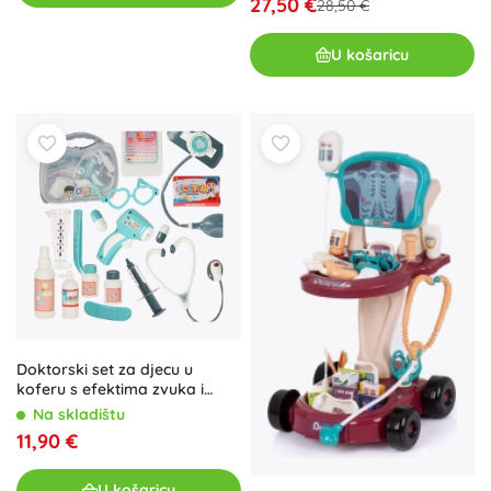
27,50 €
28,50 €
U košaricu
Doktorski set za djecu u
koferu s efektima zvuka i
svjetla
Na skladištu
11,90 €
U košaricu