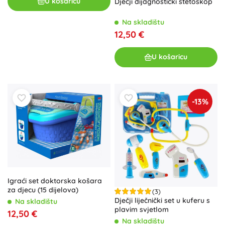
U košaricu
Dječji dijagnostički stetoskop
Na skladištu
12,50 €
U košaricu
-13%
Igraći set doktorska košara
za djecu (15 dijelova)
(3)
Dječji liječnički set u kuferu s
Na skladištu
plavim svjetlom
12,50 €
Na skladištu