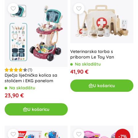
Veterinarska torba s
priborom Le Toy Van
Na skladištu
(1)
41,90 €
Dječja liječnička kolica sa
stolićem i EKG panelom
U košaricu
Na skladištu
23,90 €
U košaricu
-7%