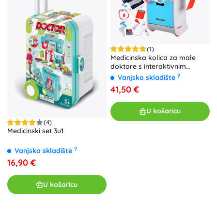
(1)
Medicinska kolica za male
doktore s interaktivnim
alatima
?
Vanjsko skladište
41,50 €
U košaricu
(4)
Medicinski set 3u1
?
Vanjsko skladište
16,90 €
U košaricu