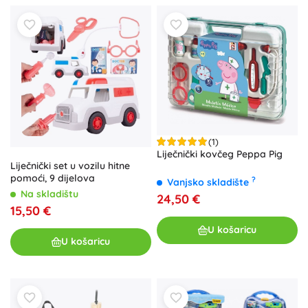
(1)
Liječnički kovčeg Peppa Pig
Liječnički set u vozilu hitne
pomoći, 9 dijelova
?
Vanjsko skladište
Na skladištu
24,50 €
15,50 €
U košaricu
U košaricu