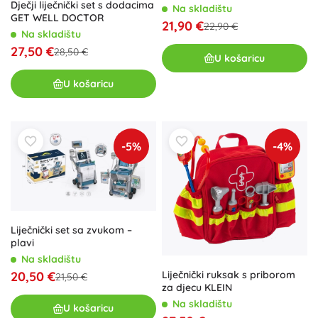
Dječji liječnički set s dodacima
Na skladištu
GET WELL DOCTOR
21,90 €
22,90 €
Na skladištu
27,50 €
28,50 €
U košaricu
U košaricu
-5%
-4%
Liječnički set sa zvukom –
plavi
Na skladištu
20,50 €
Liječnički ruksak s priborom
21,50 €
za djecu KLEIN
Na skladištu
U košaricu