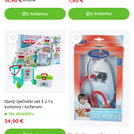
7,80 €
18,90 €
19,90 €
U košaricu
U košaricu
Dječji liječnički set 3 u 1 s
kolicima i koferom
Na skladištu
34,90 €