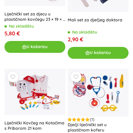
Liječnički set za djecu u
plastičnom kovčegu 23 × 19 × 6
Mali set za dječjeg doktora
cm
Na skladištu
Na skladištu
5,80 €
2,90 €
U košaricu
U košaricu
(1)
Liječnički Kovčeg na Kotačima
Dječji liječnički set u
s Priborom 21 kom
plastičnom koferu