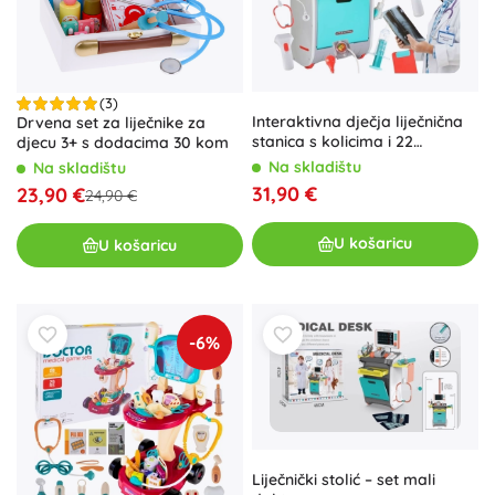
(3)
Interaktivna dječja liječnična
Drvena set za liječnike za
stanica s kolicima i 22
djecu 3+ s dodacima 30 kom
dodataka
Na skladištu
Na skladištu
31,90 €
23,90 €
24,90 €
U košaricu
U košaricu
-6%
Liječnički stolić – set mali