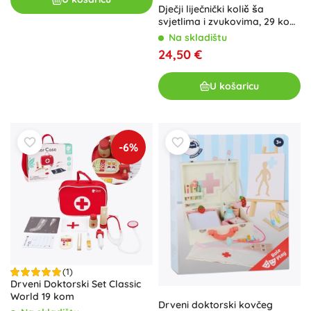
Dječji liječnički količ ša
svjetlima i zvukovima, 29 kom
– Chipolino
Na skladištu
24,50 €
U košaricu
-6%
(1)
Drveni Doktorski Set Classic
World 19 kom
Drveni doktorski kovčeg