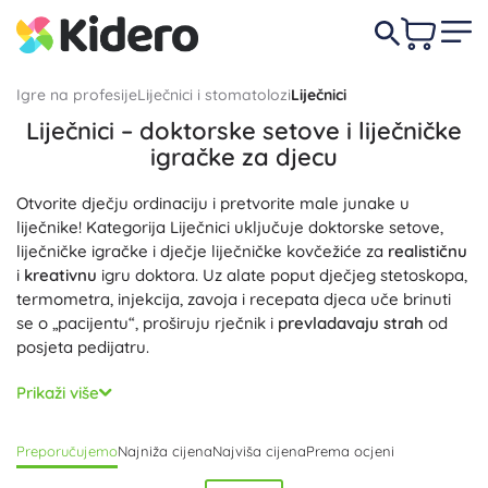
Igre na profesije
Liječnici i stomatolozi
Liječnici
Liječnici – doktorske setove i liječničke
igračke za djecu
Otvorite dječju ordinaciju i pretvorite male junake u
liječnike! Kategorija Liječnici uključuje doktorske setove,
liječničke igračke i dječje liječničke kovčežiće za
realističnu
i
kreativnu
igru doktora. Uz alate poput dječjeg stetoskopa,
termometra, injekcija, zavoja i recepata djeca uče brinuti
se o „pacijentu“, proširuju rječnik i
prevladavaju strah
od
posjeta pedijatru.
Birajte između drvenih i plastičnih doktorskih oprema:
Prikaži više
kostim i liječnički ogrtač, dječji stetoskop, otoskop,
tlakomjer, rendgenske snimke, kartone pacijenata i druge
Preporučujemo
Najniža cijena
Najviša cijena
Prema ocjeni
medicinske dodatke. Dječji liječnički kovčežić drži potrebne
stvari na okupu i olakšava prenošenje. Igranje uloga