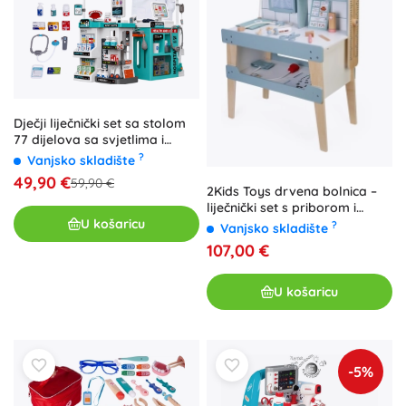
Dječji liječnički set sa stolom
77 dijelova sa svjetlima i
zvukovima
?
Vanjsko skladište
49,90 €
59,90 €
2Kids Toys drvena bolnica –
liječnički set s priborom i
U košaricu
osvijetljenom RTG pločom
?
Vanjsko skladište
107,00 €
U košaricu
-5%