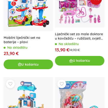
Liječnički set za male doktore
Mobilni liječnički set na
u kovčežiću – ružičasti, svjetla
baterije – plavi
i zvukovi
Na skladištu
Na skladištu
13,90 €
14,90 €
23,90 €
U košaricu
U košaricu