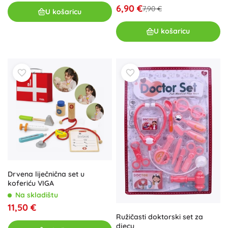
6,90 €
7,90 €
U košaricu
U košaricu
Drvena liječnična set u
koferiću VIGA
Na skladištu
11,50 €
Ružičasti doktorski set za
djecu