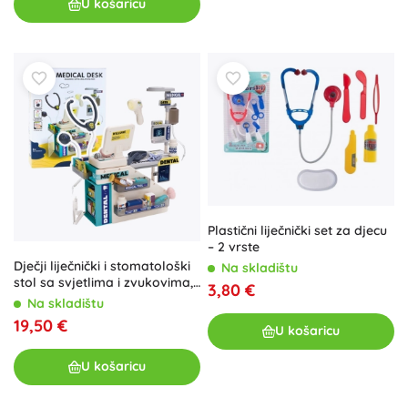
U košaricu
Plastični liječnički set za djecu
– 2 vrste
Dječji liječnički i stomatološki
Na skladištu
stol sa svjetlima i zvukovima,
3,80 €
51 dio
Na skladištu
19,50 €
U košaricu
U košaricu