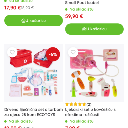
Na skladištu
Small Foot Isabel
17,90 €
18,90 €
Na skladištu
59,90 €
U košaricu
U košaricu
-6%
(2)
Ljekarski set u kovčežiću s
Drvena liječnična set s torbom
efektima ružičasti
za djecu 28 kom ECOTOYS
Na skladištu
Na skladištu