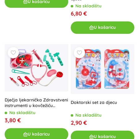
U košaricu
Na skladištu
6,80 €
U košaricu
Dječja ljekarnička Zdravstveni
Doktorski set za djecu
instrumenti u kovčežiću
ružičasta
Na skladištu
Na skladištu
3,80 €
2,90 €
U košaricu
U košaricu