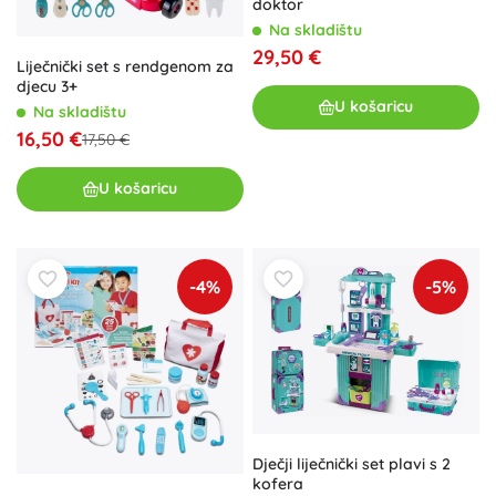
doktor
Na skladištu
29,50 €
Liječnički set s rendgenom za
djecu 3+
U košaricu
Na skladištu
16,50 €
17,50 €
U košaricu
-4%
-5%
Dječji liječnički set plavi s 2
kofera