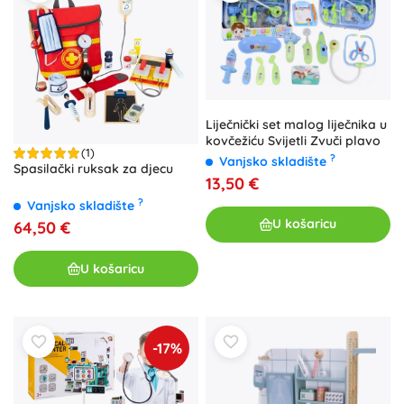
Liječnički set malog liječnika u
kovčežiću Svijetli Zvuči plavo
(1)
?
Vanjsko skladište
Spasilački ruksak za djecu
13,50 €
?
Vanjsko skladište
U košaricu
64,50 €
U košaricu
-17%