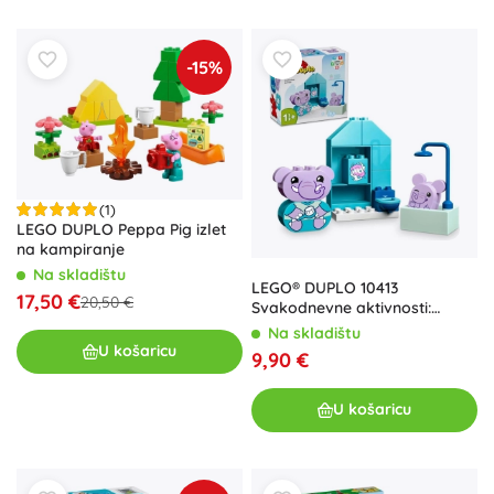
-15%
(1)
LEGO DUPLO Peppa Pig izlet
na kampiranje
Na skladištu
LEGO® DUPLO 10413
17,50 €
20,50 €
Svakodnevne aktivnosti:
Kupanje
Na skladištu
U košaricu
9,90 €
U košaricu