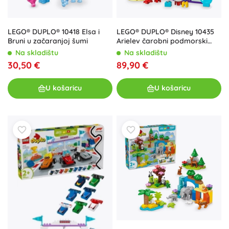
LEGO® DUPLO® 10418 Elsa i
LEGO® DUPLO® Disney 10435
Bruni u začaranjoj šumi
Arielev čarobni podmorski
dvorac
Na skladištu
Na skladištu
30,50 €
89,90 €
U košaricu
U košaricu