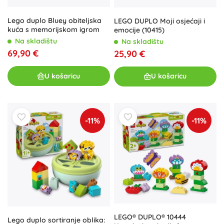
Lego duplo Bluey obiteljska
LEGO DUPLO Moji osjećaji i
kuća s memorijskom igrom
emocije (10415)
Na skladištu
Na skladištu
69,90 €
25,90 €
U košaricu
U košaricu
-11%
-11%
LEGO® DUPLO® 10444
Lego duplo sortiranje oblika: