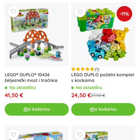
-11%
(1)
LEGO® DUPLO® 10426
LEGO DUPLO početni komplet
željeznički most i tračnice
s kockama
Na skladištu
Na skladištu
41,50 €
24,50 €
27,50 €
U košaricu
U košaricu