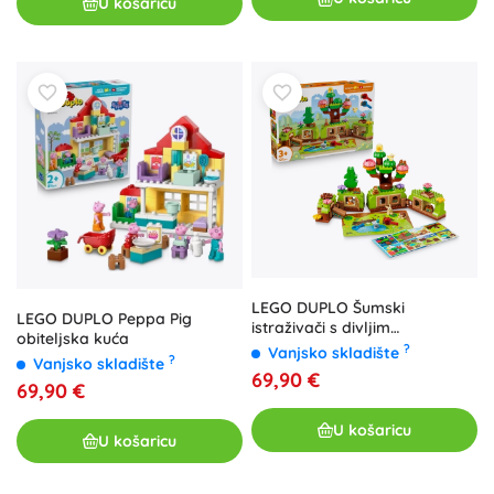
U košaricu
LEGO DUPLO Šumski
LEGO DUPLO Peppa Pig
istraživači s divljim
obiteljska kuća
životinjama
?
Vanjsko skladište
?
Vanjsko skladište
69,90 €
69,90 €
U košaricu
U košaricu