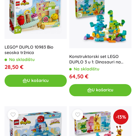
LEGO® DUPLO 10983 Bio
seoska tržnica
Konstruktorski set LEGO
Na skladištu
DUPLO 3 u 1: Dinosauri na
28,50 €
Kotačima
Na skladištu
64,50 €
U košaricu
U košaricu
-13%