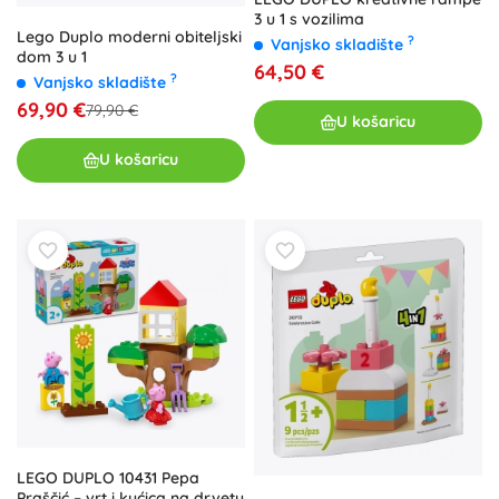
3 u 1 s vozilima
Lego Duplo moderni obiteljski
?
Vanjsko skladište
dom 3 u 1
64,50 €
?
Vanjsko skladište
69,90 €
79,90 €
U košaricu
U košaricu
LEGO DUPLO 10431 Pepa
Praščić – vrt i kućica na drvetu