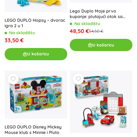
Lego Duplo Moje prvo
kupanje: plutajući otok sa
LEGO DUPLO Hopsy – dvorac
životinjama
Na skladištu
igra 2 u 1
48,50 €
54,50 €
Na skladištu
33,50 €
U košaricu
U košaricu
LEGO DUPLO Disney Mickey
Mouse klub s Minnie i Pluto