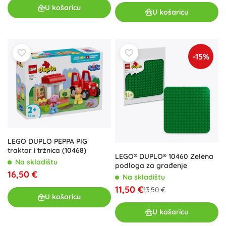
U košaricu
U košaricu
-15%
LEGO DUPLO PEPPA PIG
traktor i tržnica (10468)
LEGO® DUPLO® 10460 Zelena
Na skladištu
podloga za građenje
16,50 €
Na skladištu
11,50 €
13,50 €
U košaricu
U košaricu