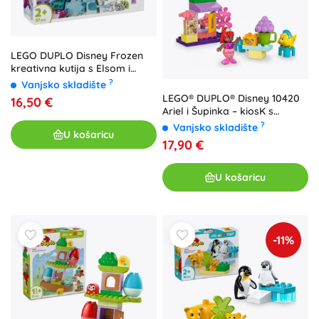
LEGO DUPLO Disney Frozen
kreativna kutija s Elsom i
Olafom
?
Vanjsko skladište
LEGO® DUPLO® Disney 10420
16,50 €
Ariel i Šupinka – kiosK s
kavom
?
Vanjsko skladište
U košaricu
17,90 €
U košaricu
-11%