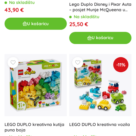
Na skladištu
Lego Duplo Disney i Pixar Auta
43,90 €
– posjet Munje McQueena u
Materovoj radionici
Na skladištu
25,50 €
U košaricu
U košaricu
-11%
LEGO DUPLO kreativna kutija
LEGO DUPLO kreativna vozila
puna boja