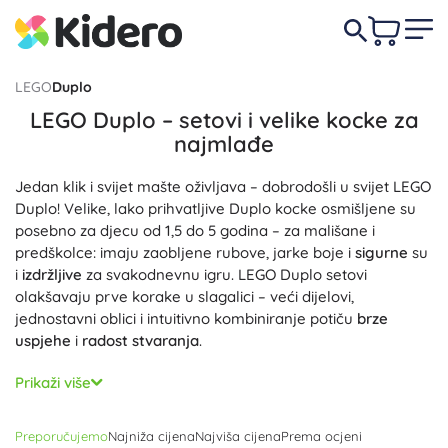
LEGO
Duplo
LEGO Duplo – setovi i velike kocke za
najmlađe
Jedan klik i svijet mašte oživljava – dobrodošli u svijet LEGO
Duplo! Velike, lako prihvatljive Duplo kocke osmišljene su
posebno za djecu od 1,5 do 5 godina – za mališane i
predškolce: imaju zaobljene rubove, jarke boje i
sigurne
su
i
izdržljive
za svakodnevnu igru. LEGO Duplo setovi
olakšavaju prve korake u slagalici – veći dijelovi,
jednostavni oblici i intuitivno kombiniranje potiču
brze
uspjehe
i
radost stvaranja
.
Tematski setovi poput životinja, farme, grada, vozila ili
Prikaži više
vlakića donose
učenje kroz igru
: djeca vježbaju finu
motoriku, koordinaciju oko–ruka, prepoznavanje boja i
Preporučujemo
Najniža cijena
Najviša cijena
Prema ocjeni
oblika te prve korake u brojanju. Otvarajući prozori,