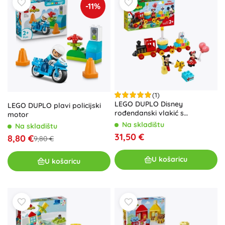
-11%
(1)
LEGO DUPLO Disney
LEGO DUPLO plavi policijski
rođendanski vlakić s
motor
MICKEYJEM, MINNIE i PLUTOM
Na skladištu
Na skladištu
31,50 €
8,80 €
9,80 €
U košaricu
U košaricu