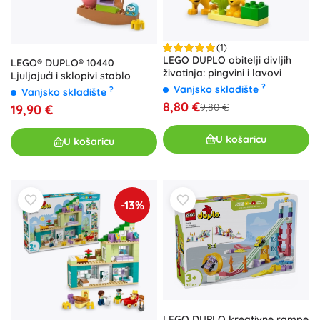
(1)
LEGO DUPLO obitelji divljih
LEGO® DUPLO® 10440
životinja: pingvini i lavovi
Ljuljajući i sklopivi stablo
?
Vanjsko skladište
?
Vanjsko skladište
8,80 €
9,80 €
19,90 €
U košaricu
U košaricu
-13%
LEGO DUPLO kreativne rampe