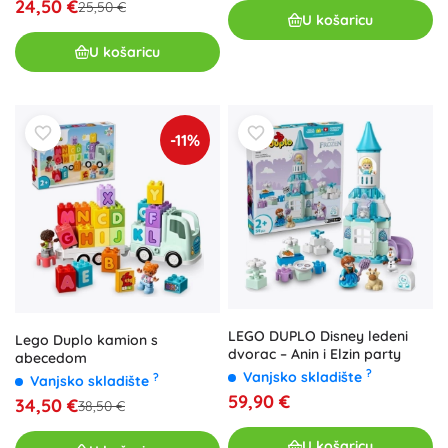
24,50 €
25,50 €
U košaricu
U košaricu
-11%
LEGO DUPLO Disney ledeni
Lego Duplo kamion s
dvorac – Anin i Elzin party
abecedom
?
Vanjsko skladište
?
Vanjsko skladište
59,90 €
34,50 €
38,50 €
U košaricu