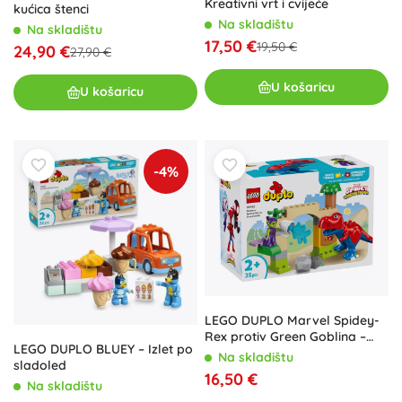
Kreativni vrt i cvijeće
kućica štenci
Na skladištu
Na skladištu
17,50 €
19,50 €
24,90 €
27,90 €
U košaricu
U košaricu
-4%
LEGO DUPLO Marvel Spidey-
Rex protiv Green Goblina –
LEGO DUPLO BLUEY – Izlet po
slagalica za najmlađe
Na skladištu
sladoled
16,50 €
Na skladištu