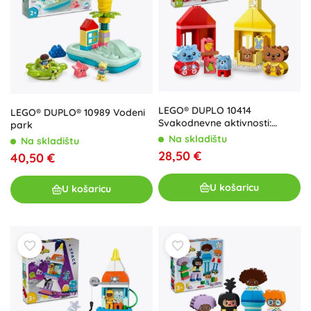
LEGO® DUPLO 10414
LEGO® DUPLO® 10989 Vodeni
Svakodnevne aktivnosti:
park
Hrana i spavanje
Na skladištu
Na skladištu
28,50 €
40,50 €
U košaricu
U košaricu