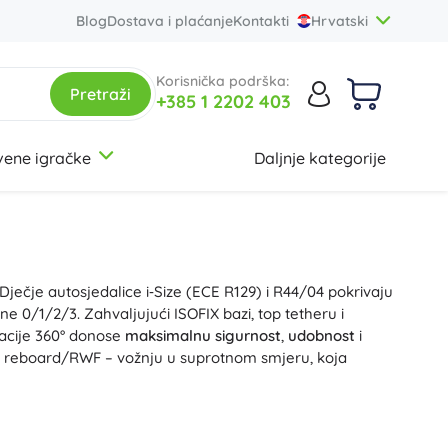
Blog
Dostava i plaćanje
Kontakti
Hrvatski
Korisnička podrška:
Pretraži
+385 1 2202 403
vene igračke
Daljnje kategorije
3-5 godina
3-5 godina
3-5 godina
Ruksaci i torbe
Botanička kolekcija
Montessori igračke
Marke
Školske torbe
Ravensburger
Dječje ruksalice
Clementoni
Dječje autosjedalice i‑Size (ECE R129) i R44/04 pokrivaju
Setovi ruksaka
Trefl
12+ godina
12+ godina
12+ godina
Creator 3-u-1
Activity boardovi
ne 0/1/2/3. Zahvaljujući ISOFIX bazi, top tetheru i
Studentski ruksaci
Baagl
otacije 360° donose
maksimalnu sigurnost
,
udobnost
i
Torbice
Small Foot
reboard/RWF – vožnju u suprotnom smjeru, koja
+
+
Prikaži više
Prikaži više
Friends
Figurice i setovi za igru
za glavu i ventiliranim materijalima pružaju
komfort na
stalacije i vodilice za 3-točkovni pojas povećavaju
Pernice i etuiji
Konstruktorske igračke