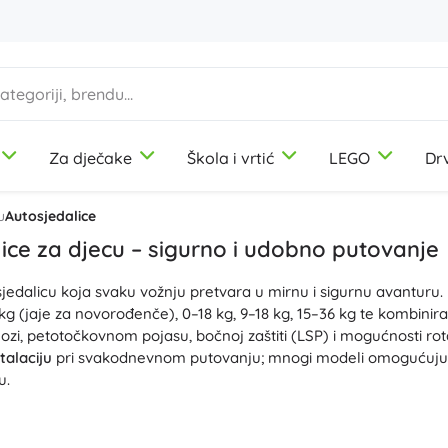
Za dječake
Škola i vrtić
LEGO
Dr
1-3 godine
1-3 godine
1-3 godine
Likovni pribor
Duplo
Motorčke igračke
Teme
u
Autosjedalice
Modelin
Dinosaurusi
ice za djecu – sigurno i udobno putovanje
Bojice
Željeznica
jedalicu koja svaku vožnju pretvara u mirnu i sigurnu avanturu. 
Flomasteri
Jednorogovi
9-12 godina
9-12 godina
9-12 godina
Icons
Didaktičke igračke
kg (jaje za novorođenče), 0–18 kg, 9–18 kg, 15–36 kg te kombinira
Žigovi
Princeze
 nozi, petotočkovnom pojasu, bočnoj zaštiti (LSP) i mogućnosti r
Pregače i stolnjaci
Vojnici
talaciju
pri svakodnevnom putovanju; mnogi modeli omogućuju 
+
+
Prikaži više
Prikaži više
u.
Disney
Stavebnice
jke s podešavanjem u položaj za spavanje, podesivim naslonom 
dvojive i perive navlake, memorijska pjena, indikatori ispravne in
Boce za piće
Kreativne i edukativne igračke