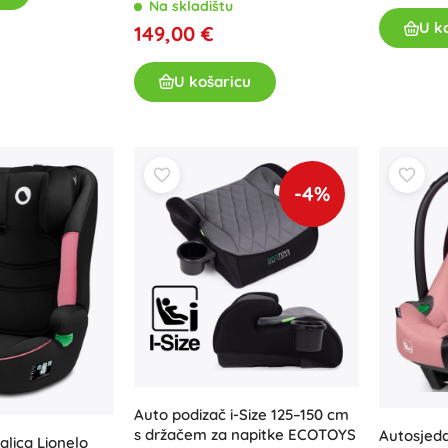
cm blackberry
Na skladištu
U k
149,00 €
U košaricu
-4%
Auto podizač i-Size 125–150 cm
s držačem za napitke ECOTOYS
Autosjedal
alica Lionelo