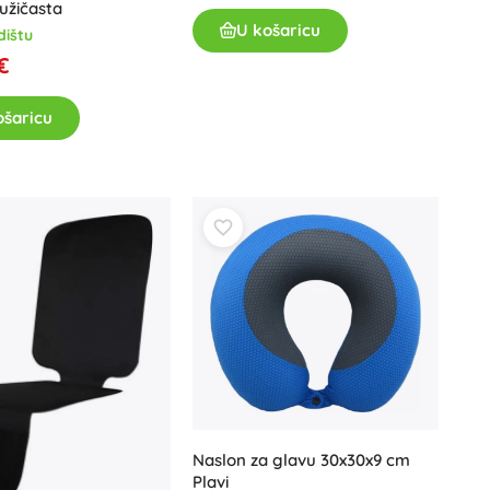
užičasta
U košaricu
dištu
€
ošaricu
Naslon za glavu 30x30x9 cm
Plavi