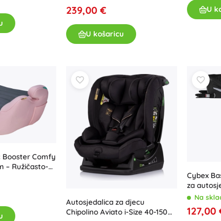
239,00 €
U k
Za djevojčice
u
Nakit
U košaricu
Torbice
Kutije za nakit
č Booster Comfy
cm – Ružičasto-
Cybex Ba
za autosj
Na skla
Autosjedalica za djecu
127,00 
Chipolino Aviato i-Size 40-150
u