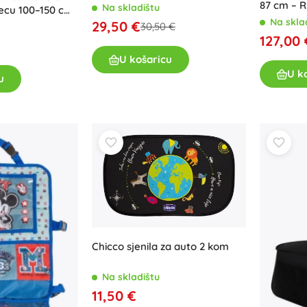
87 cm – R
Na skladištu
jecu 100–150 cm,
Na skla
asta
29,50 €
30,50 €
127,00 
U košaricu
U k
u
Chicco sjenila za auto 2 kom
Na skladištu
11,50 €