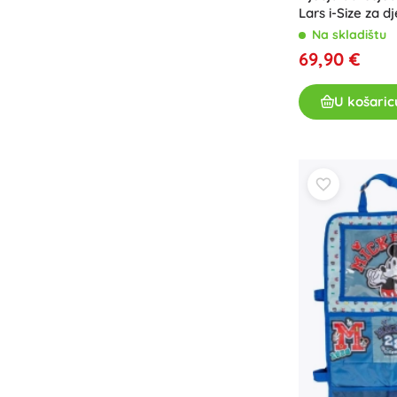
Lars i-Size za d
15–36 kg, ružič
Na skladištu
69,90 €
U košaric