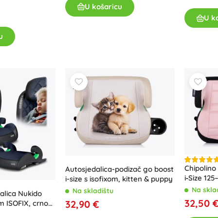
U košaricu
Bluey
Plišanci
U k
Plišanci iz filmova i crtića
u
Interaktivni plišanci
Jurski svijet
Privjesci
Plišanaci i tješilice za najmlađe
+
Prikaži više
DC
Dječja soba
Dekoracije
Wednesday
Noćna svjetla i projektori
Spremišni prostor
Skakalice i njihalice
Chipolino
Autosjedalica-podizač go boost
Snježno kraljevstvo
i‑Size 125
Šatori i kućice
i-size s isofixom, kitten & puppy
Powder P
Na skla
Na skladištu
+
Prikaži više
alica Nukido
32,50 
32,90 €
m ISOFIX, crno–