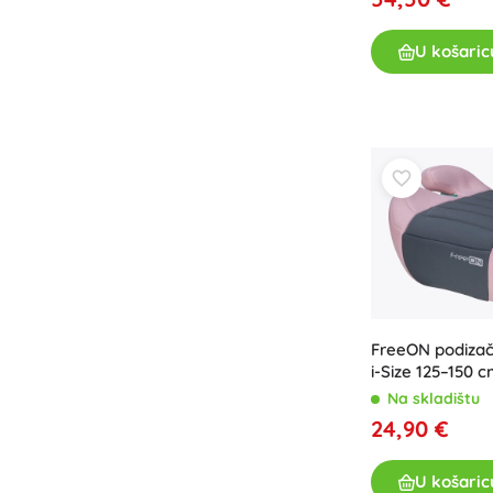
Knjige
U košaric
Radne i zabavne bilježnice
Za najmlađe
Dodaci za knjige
Razglednice
Za male pripovjedače
+
Prikaži više
Oprema za prodavaonice
FreeON podiza
i-Size 125–150 
siva
Na skladištu
24,90 €
U košaric