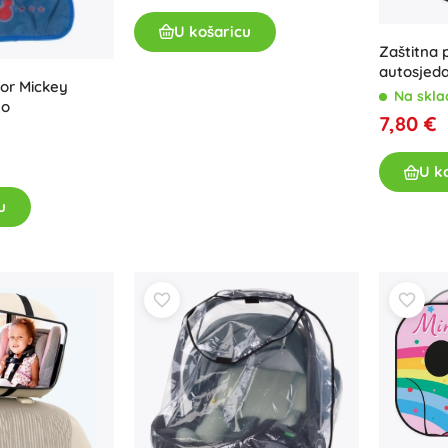
U košaricu
Zaštitna 
autosjeda
tor Mickey
Na skla
lo
7,80 €
U k
u