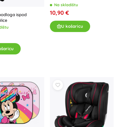
Na skladištu
10,90 €
podloga ispod
lice
U košaricu
dištu
ošaricu