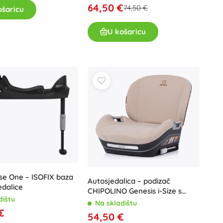
64,50 €
74,50 €
ošaricu
Poklon bonovi
U košaricu
se One – ISOFIX baza
Autosjedalica – podizač
edalice
CHIPOLINO Genesis i-Size s
dištu
ISOFIX-om, 125–150 cm, Latte
Na skladištu
€
54,50 €