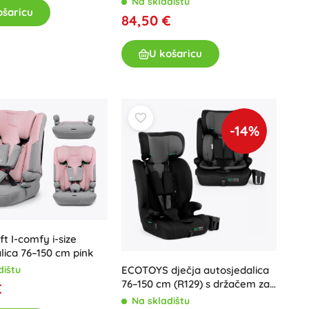
Na skladištu
Igračke za kadu
ošaricu
84,50 €
U košaricu
-14%
Pribor
Baterije
Zamjenski dijelovi
Pumpice
ft I-comfy i-size
lica 76–150 cm pink
ECOTOYS dječja autosjedalica
dištu
76–150 cm (R129) s držačem za
€
piće
Na skladištu