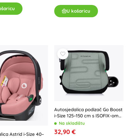
ošaricu
U košaricu
Autosjedalica podizač Go Boost
i-Size 125–150 cm s ISOFIX-om
Matcha
Na skladištu
32,90 €
ica Astrid i-Size 40–