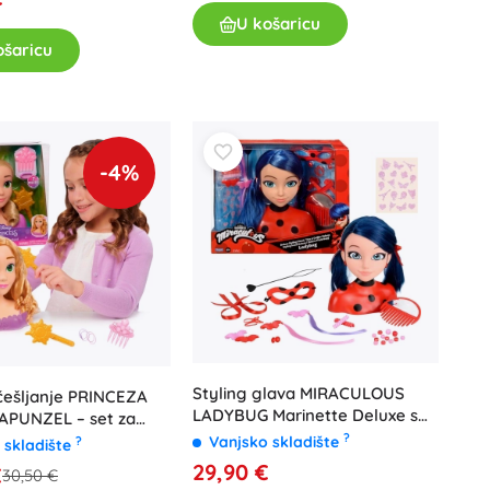
U košaricu
ošaricu
-4%
Styling glava MIRACULOUS
češljanje PRINCEZA
LADYBUG Marinette Deluxe s
APUNZEL – set za
dodacima
?
je s dodacima
Vanjsko skladište
?
 skladište
29,90 €
€
30,50 €