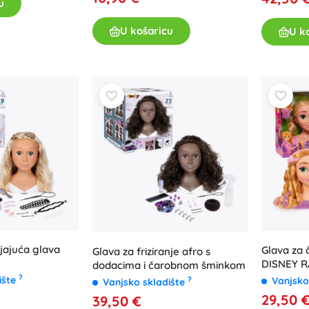
u
U košaricu
U k
jajuća glava
Glava za 
Glava za friziranje afro s
DISNEY R
dodacima i čarobnom šminkom
stiliziran
?
ište
?
Vanjsko
Vanjsko skladište
29,50 
39,50 €