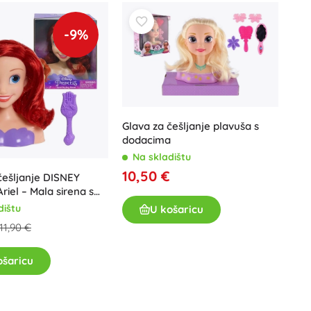
Art
Proslave
-9%
Kostimi
Dodaci za kostime
One Piece
Halloween
Uskrs
Glava za češljanje plavuša s
Gabinin čarobni kućica
dodacima
Na skladištu
Igračke za najmlađe
10,50 €
češljanje DISNEY
Zvečke, grickalice i dudice
riel – Mala sirena s
Avatar
Interaktivne igračke
dištu
U košaricu
Slagalice, čekićanje, kocke
11,90 €
Guralice i igračke na povlačenje
Mazilice i tješilice
ošaricu
+
Prikaži više