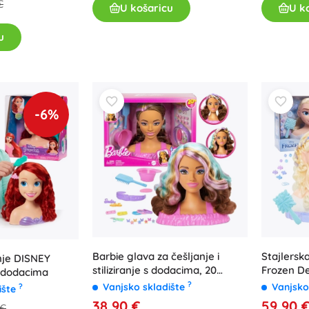
€
U košaricu
U k
Za djevojčice
u
Nakit
Torbice
Kutije za nakit
-6%
Barbie glava za češljanje i
Stajlersk
nje DISNEY
stiliziranje s dodacima, 20
Frozen D
s dodacima
dijelova
?
Vanjsko skladište
Vanjsko
?
ište
38,90 €
59,90 
 €