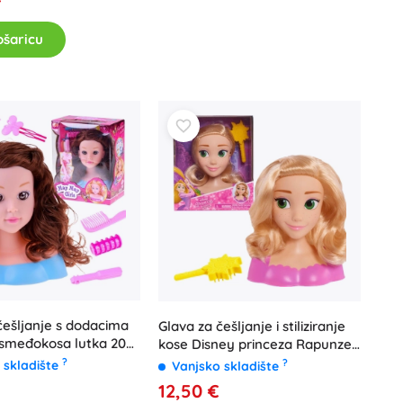
ošaricu
češljanje s dodacima
Glava za češljanje i stiliziranje
 smeđokosa lutka 20
kose Disney princeza Rapunzel
s četkom
?
?
 skladište
Vanjsko skladište
12,50 €