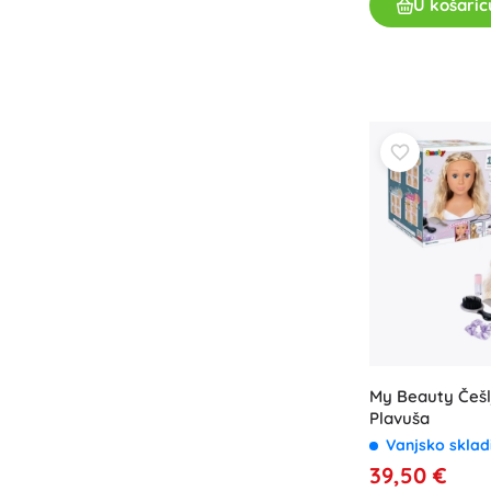
U košaric
My Beauty Češl
Plavuša
Vanjsko sklad
39,50 €