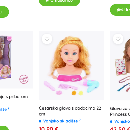
U košaricu
U k
u
nje s priborom
Česarska glava s dodacima 22
Glava za 
?
ište
cm
Princess 
?
Vanjsko skladište
Vanjsko
10,90 €
42,50 