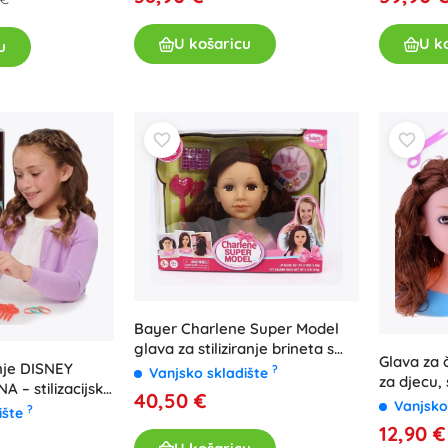
U košaricu
U k
u
Bayer Charlene Super Model
glava za stiliziranje brineta s
Glava za 
dodacima
nje DISNEY
?
Vanjsko skladište
za djecu,
 – stilizacijska
40,50 €
cm
Vanjsko
ma
?
ište
12,90 €