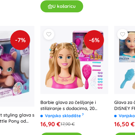
Oružje
U košaricu
Pistole
Mačevi i bodeži
Vodne pištolje
Lukovi
-7%
-6%
Kuše
+
Prikaži više
Dječja odjeća
Dječja odjeća za bebe
Majice
Hudice i puloveri
Barbie glava za češljanje i
Glava za č
Obuća
stiliziranje s dodacima, 20
DISNEY F
dijelova
Čarape i tajice
 styling glava s
?
Vanjsko skladište
Vanjsko
ttle Pony od
+
Prikaži više
16,90 €
16,50 €
17,90 €