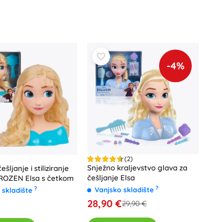
Igračke za kadu
-4%
Pribor
Baterije
Zamjenski dijelovi
(2)
Pumpice
Snježno kraljevstvo glava za
ešljanje i stiliziranje
češljanje Elsa
ROZEN Elsa s četkom
?
?
Vanjsko skladište
 skladište
28,90 €
29,90 €