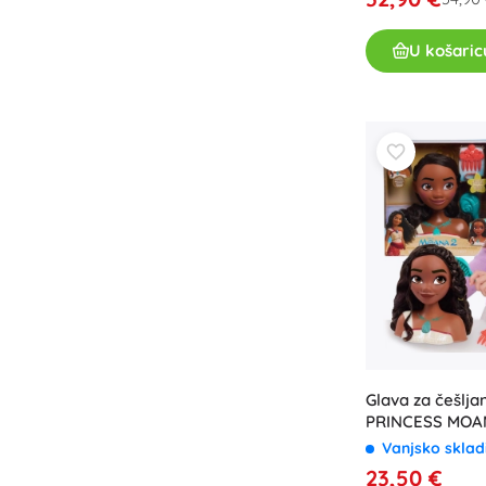
U košaric
Glava za češlja
PRINCESS MOANA
lutka s dodaci
Vanjsko sklad
23,50 €