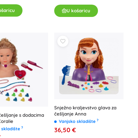
ošaricu
U košaricu
Snježno kraljevstvo glava za
češljanje Anna
češljanje s dodacima
?
Coralie
Vanjsko skladište
?
 skladište
36,50 €
€