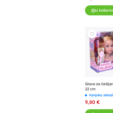
U košaric
Glava za češlja
22 cm
Vanjsko sklad
9,80 €