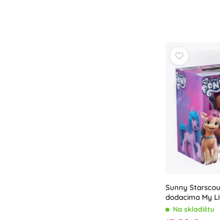
Oprema za djecu
Sigurnost
Hranjenje i dojenje
Kupanje
Kolica
Spavanje
+
Prikaži više
Elektroničke igračke
Igračke na daljinsko upravljanje
Igraće konzole
Dronovi
Mikroskopi i teleskopi
Satovi
Sunny Starscout
dodacima My Li
+
Prikaži više
Hasbra
Na skladištu