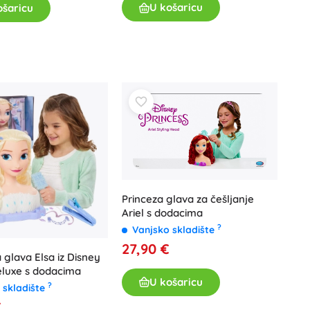
U košaricu
ošaricu
Poklon bonovi
Princeza glava za češljanje
Ariel s dodacima
?
Vanjsko skladište
27,90 €
a glava Elsa iz Disney
eluxe s dodacima
U košaricu
?
 skladište
€