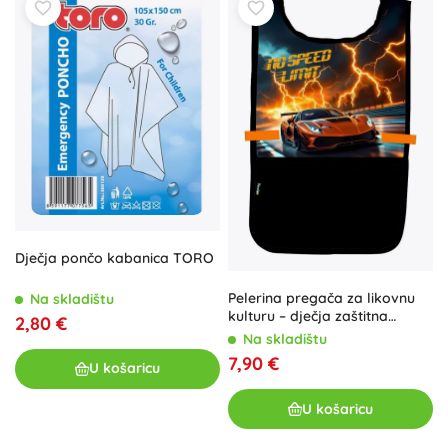
Dječja pončo kabanica TORO
Pelerina pregača za likovnu
Na skladištu
kulturu – dječja zaštitna
2,80 €
pregača
Na skladištu
7,90 €
U košaricu
U košaricu