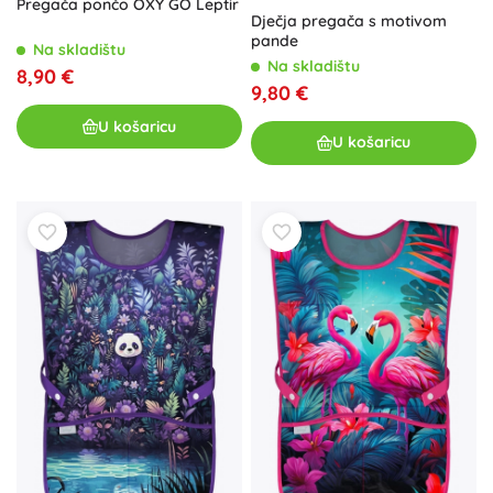
Pregača pončo OXY GO Leptir
Dječja pregača s motivom
pande
Na skladištu
Na skladištu
8,90 €
9,80 €
U košaricu
U košaricu