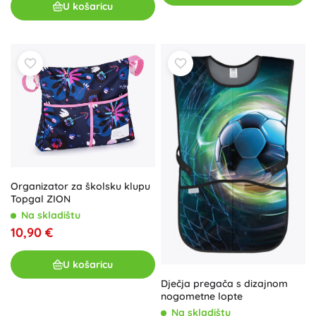
U košaricu
Organizator za školsku klupu
Topgal ZION
Na skladištu
10,90 €
U košaricu
Dječja pregača s dizajnom
nogometne lopte
Na skladištu