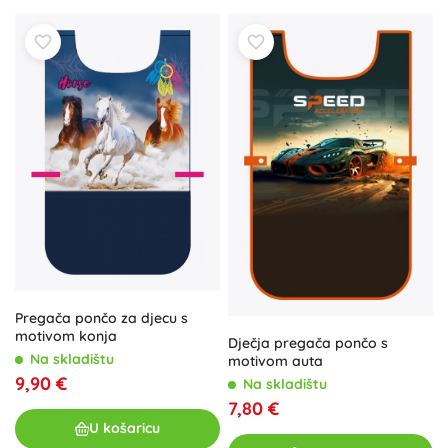
Pregača pončo za djecu s
motivom konja
Dječja pregača pončo s
Na skladištu
motivom auta
9,90 €
Na skladištu
7,80 €
U košaricu