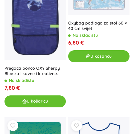
Oxybag podloga za stol 60 ×
40 cm svijet
Na skladištu
6,80 €
U košaricu
Pregača pončo OXY Sherpy
Blue za likovne i kreativne
aktivnosti
Na skladištu
7,80 €
U košaricu