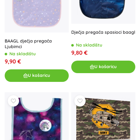
Dječja pregača spasioci baagl
BAAGL dječja pregača
Na skladištu
Ljubimci
9,80 €
Na skladištu
9,90 €
U košaricu
U košaricu