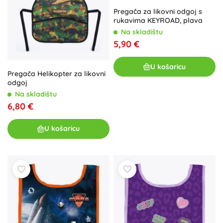
Pregača za likovni odgoj s
rukavima KEYROAD, plava
Na skladištu
5,90 €
U košaricu
Pregača Helikopter za likovni
odgoj
Na skladištu
6,80 €
U košaricu