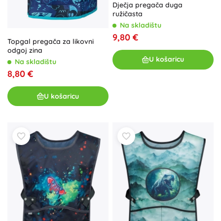
Dječja pregača duga
ružičasta
Na skladištu
9,80 €
Topgal pregača za likovni
odgoj zina
U košaricu
Na skladištu
8,80 €
U košaricu