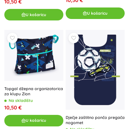
10,50 €
10,50 €
U košaricu
U košaricu
Topgal džepna organizatorica
za klupu Zion
Na skladištu
10,50 €
Dječje zaštitno pončo pregača
U košaricu
nogomet