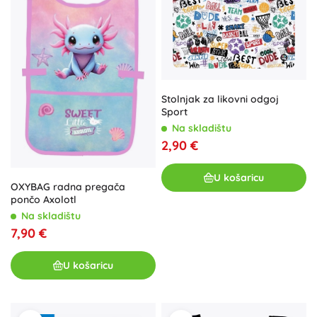
Stolnjak za likovni odgoj
Sport
Na skladištu
2,90 €
U košaricu
OXYBAG radna pregača
pončo Axolotl
Na skladištu
7,90 €
U košaricu