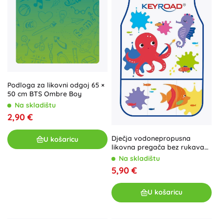
Podloga za likovni odgoj 65 ×
50 cm BTS Ombre Boy
Na skladištu
2,90 €
Dječja vodonepropusna
U košaricu
likovna pregača bez rukava
KEYROAD
Na skladištu
5,90 €
U košaricu