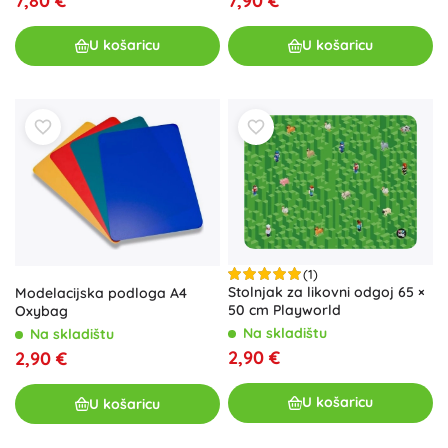
7,80 €
7,90 €
U košaricu
U košaricu
(1)
Stolnjak za likovni odgoj 65 ×
Modelacijska podloga A4
50 cm Playworld
Oxybag
Na skladištu
Na skladištu
2,90 €
2,90 €
U košaricu
U košaricu