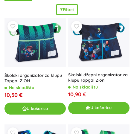
ostaju na mjestu i pouzdano štite radnu površinu pri radu s
Filteri
temperama, vodenim bojama, ljepilom i plastelinom.
Materijali i izrada birani su s obzirom na djecu: ugodni na
dodir,
brzosušeći
i
jednostavni za održavanje
. Pregača za
vrtić, pregača za slikanje za školarce i duga pregača s
rukavima, kao i perivi ili nepropusni stolnjak u različitim
dimenzijama, pomažu održati red pri crtanju, slikanju i
drugim kreativnim projektima. Kategorija Pregače i
stolnjaci nudi
praktično
rješenje zaštite odjeće, stolova i
klupa u školi, vrtiću i kod kuće.
Školski džepni organizator za
Školski organizator za klupu
klupu Topgal Zion
Topgal ZION
Na skladištu
Na skladištu
10,90 €
10,50 €
U košaricu
U košaricu