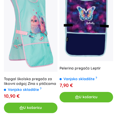
Pelerina pregača Leptir
?
Vanjsko skladište
Topgal školska pregača za
likovni odgoj Zina s ptičicama
7,90 €
?
Vanjsko skladište
10,90 €
U košaricu
U košaricu