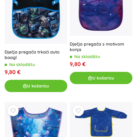
Dječja pregača s motivom
konja
Dječja pregača trkaći auto
Na skladištu
baagl
9,80 €
Na skladištu
9,80 €
U košaricu
U košaricu