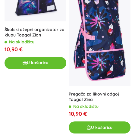
Školski džepni organizator za
klupu Topgal Zion
Na skladištu
10,90 €
U košaricu
Pregača za likovni odgoj
Topgal Zina
Na skladištu
10,90 €
U košaricu