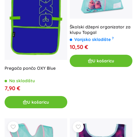
Školski džepni organizator za
klupu Topgal
?
Vanjsko skladište
10,50 €
U košaricu
Pregača pončo OXY Blue
Na skladištu
7,90 €
U košaricu