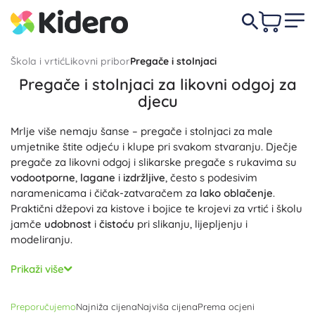
Škola i vrtić
Likovni pribor
Pregače i stolnjaci
Pregače i stolnjaci za likovni odgoj za
djecu
Mrlje više nemaju šanse – pregače i stolnjaci za male
umjetnike štite odjeću i klupe pri svakom stvaranju. Dječje
pregače za likovni odgoj i slikarske pregače s rukavima su
vodootporne
,
lagane
i
izdržljive
, često s podesivim
naramenicama i čičak-zatvaračem za
lako oblačenje
.
Praktični džepovi za kistove i bojice te krojevi za vrtić i školu
jamče
udobnost
i
čistoću
pri slikanju, lijepljenju i
modeliranju.
Zaštitni stolnjaci i navlake za stol idealni su za likovni odgoj:
Prikaži više
perivo voštano platno, PVC stolnjaci i tekstil s
vodoodbojnim slojem
ne propuštaju
boje i ljepila te se
lako
Preporučujemo
Najniža cijena
Najviša cijena
Prema ocjeni
čiste
jednim brisanjem. Zahvaljujući
protukliznoj
obradi