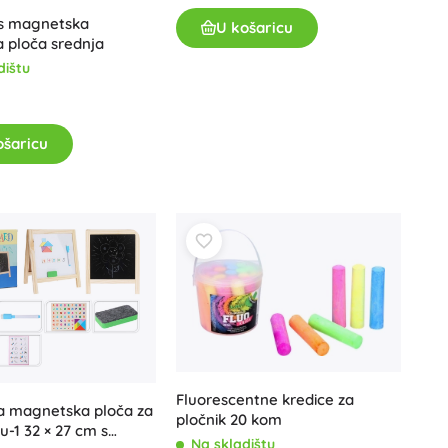
Poklon bonovi
ys magnetska
U košaricu
 ploča srednja
dištu
ošaricu
Fluorescentne kredice za
a magnetska ploča za
pločnik 20 kom
u-1 32 × 27 cm s
Na skladištu