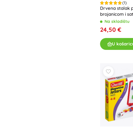
(1)
Pribor
Drvena stalak p
brojanicom i s
Baterije
Na skladištu
Zamjenski dijelovi
24,50 €
Pumpice
U košaric
Oprema za prodavaonice