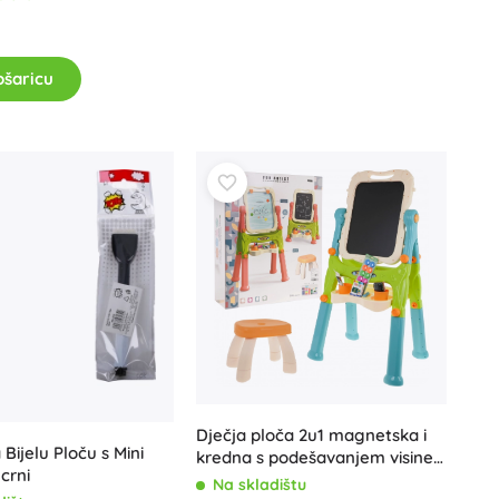
ošaricu
Dječja ploča 2u1 magnetska i
Bijelu Ploču s Mini
kredna s podešavanjem visine i
crni
taburetom
Na skladištu