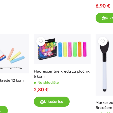
6,90 €
U k
Fluorescentne kreda za pločnik
6 kom
 krede 12 kom
Na skladištu
2,80 €
U košaricu
Marker za 
Brisačem 
u