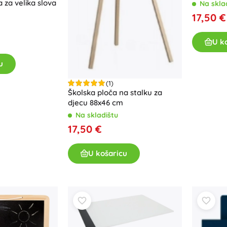
priborom
za velika slova
Na skla
17,50 €
U k
u
(1)
Školska ploča na stalku za
djecu 88x46 cm
Na skladištu
17,50 €
U košaricu