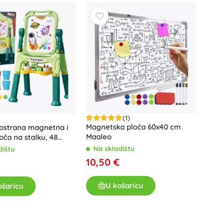
Jurski svijet
Proslave
Kostimi
Dodaci za kostime
One Piece
Halloween
Uskrs
Gabinin čarobni kućica
Igračke za najmlađe
(1)
Magnetska ploča 60x40 cm
bostrana magnetna i
Zvečke, grickalice i dudice
Avatar
Maaleo
oča na stalku, 48
Interaktivne igračke
Na skladištu
dištu
Slagalice, čekićanje, kocke
10,50 €
€
Mazilice i tješilice
Guralice i igračke na povlačenje
U košaricu
ošaricu
+
Prikaži više