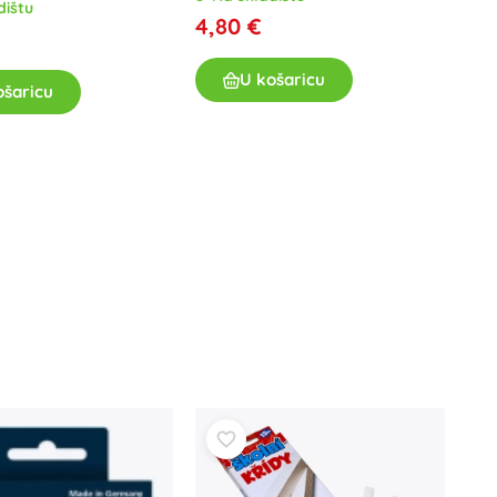
dištu
4,80 €
U košaricu
ošaricu