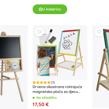
Oružje
U košaricu
Pistole
Mačevi i bodeži
Vodne pištolje
Lukovi
Kuše
+
Prikaži više
Dječja odjeća
Dječja odjeća za bebe
Majice
Hudice i puloveri
(3)
Obuća
Drvena obostrana rotirajuća
magnetska ploča za djecu
Čarape i tajice
KRUZZEL
Na skladištu
+
Prikaži više
17,50 €