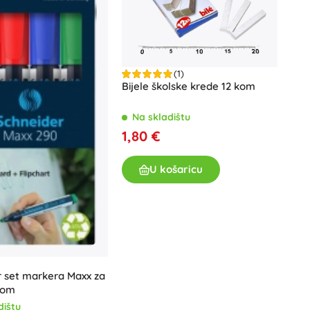
(1)
Bijele školske krede 12 kom
Na skladištu
1,80 €
U košaricu
 set markera Maxx za
kom
dištu