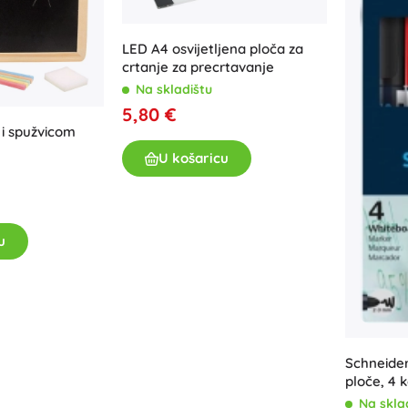
LED A4 osvijetljena ploča za
crtanje za precrtavanje
Na skladištu
5,80 €
 i spužvicom
U košaricu
u
Schneider
ploče, 4 
Na skla