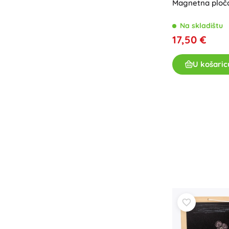
Magnetna ploča 
Na skladištu
17,50 €
U košaric