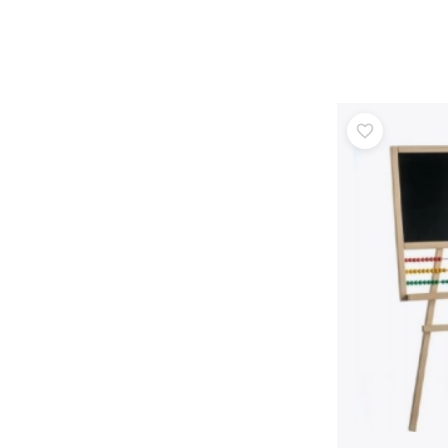
Oprema za djecu
Sigurnost
Hranjenje i dojenje
Kupanje
Kolica
Spavanje
+
Prikaži više
Elektroničke igračke
Igračke na daljinsko upravljanje
Igraće konzole
Dronovi
Satovi
Mikroskopi i teleskopi
+
Prikaži više