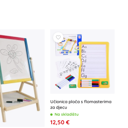
Igračke za kadu
Knjige
Radne i zabavne bilježnice
Za najmlađe
Dodaci za knjige
Razglednice
Učionica ploča s flomasterima
za djecu
Za male pripovjedače
Na skladištu
+
Prikaži više
12,50 €