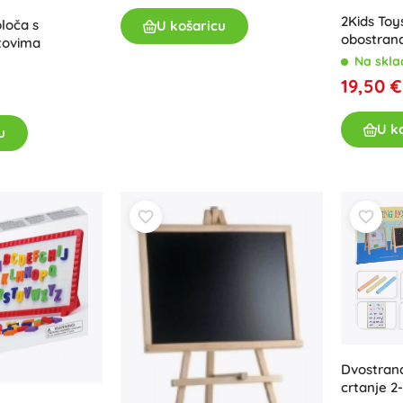
Za djevojčice
2Kids To
loča s
U košaricu
obostrana
atovima
Nakit
Na skla
Torbice
19,50 €
Kutije za nakit
U k
u
Dvostran
crtanje 2-