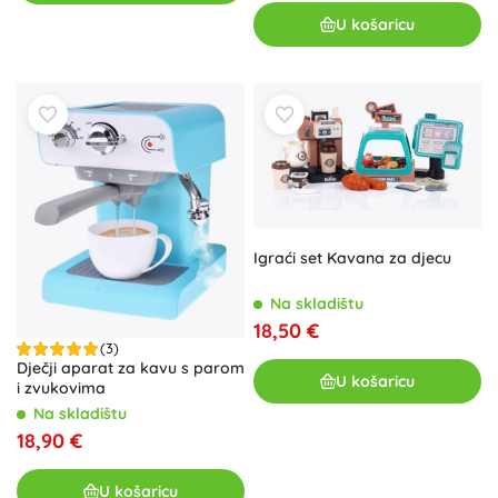
U košaricu
Igraći set Kavana za djecu
Na skladištu
18,50 €
(3)
Dječji aparat za kavu s parom
U košaricu
i zvukovima
Na skladištu
18,90 €
U košaricu