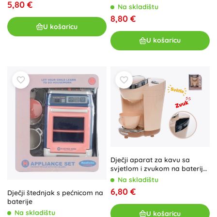
5,80 €
Na skladištu
8,80 €
U košaricu
U košaricu
Dječji aparat za kavu sa
svjetlom i zvukom na baterije
18,5 cm
Na skladištu
6,80 €
Dječji štednjak s pećnicom na
baterije
Na skladištu
U košaricu