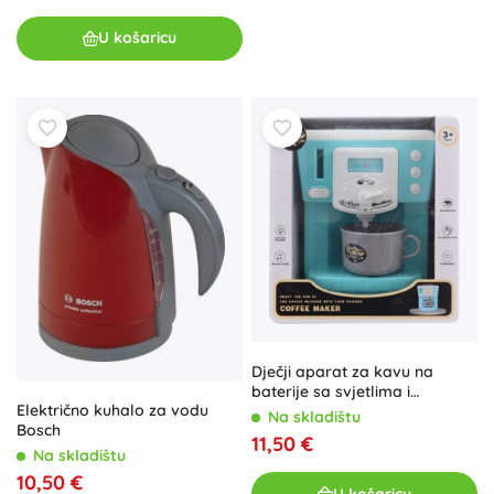
U košaricu
Dječji aparat za kavu na
baterije sa svjetlima i
Električno kuhalo za vodu
zvukovima
Na skladištu
Bosch
11,50 €
Na skladištu
10,50 €
U košaricu