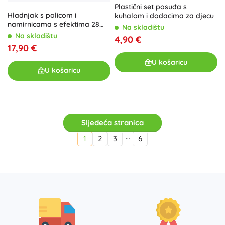
Plastični set posuđa s
Hladnjak s policom i
kuhalom i dodacima za djecu
namirnicama s efektima 28
Na skladištu
cm
Na skladištu
4,90 €
17,90 €
U košaricu
U košaricu
Sljedeća stranica
…
1
2
3
6