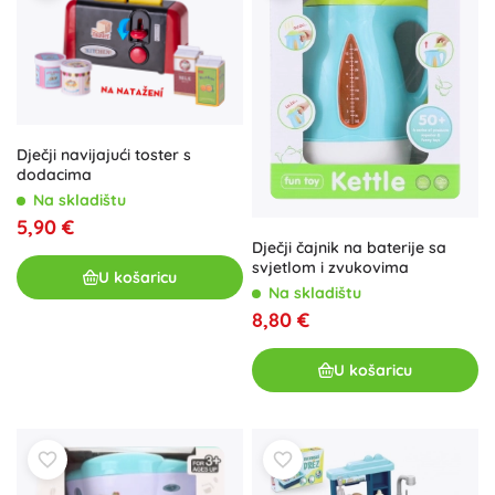
Dječji navijajući toster s
dodacima
Na skladištu
5,90 €
Dječji čajnik na baterije sa
svjetlom i zvukovima
U košaricu
Na skladištu
8,80 €
U košaricu