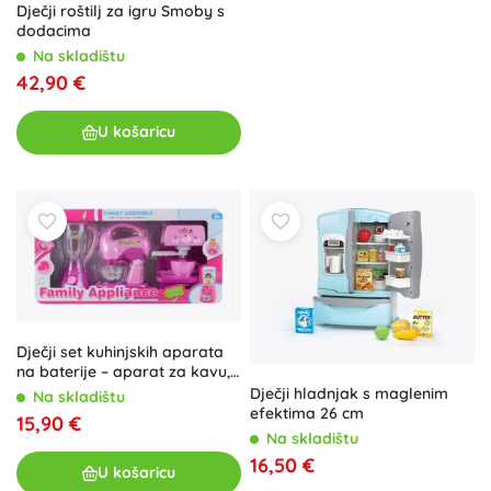
Dječji roštilj za igru Smoby s
dodacima
Na skladištu
42,90 €
U košaricu
Dječji set kuhinjskih aparata
na baterije – aparat za kavu,
mikser i blender
Dječji hladnjak s maglenim
Na skladištu
efektima 26 cm
15,90 €
Na skladištu
16,50 €
U košaricu