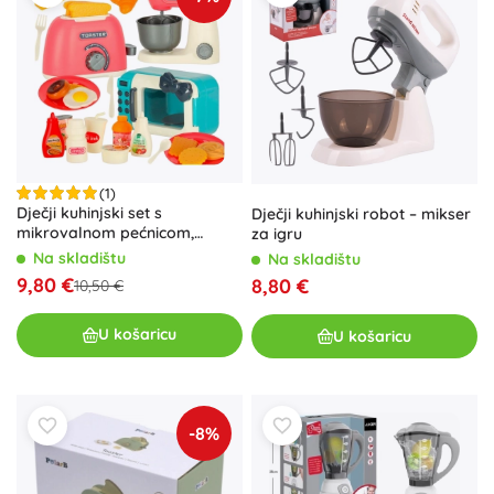
(1)
Dječji kuhinjski set s
Dječji kuhinjski robot – mikser
mikrovalnom pećnicom,
za igru
tosterom i mikserom
Na skladištu
Na skladištu
9,80 €
8,80 €
10,50 €
U košaricu
U košaricu
-8%