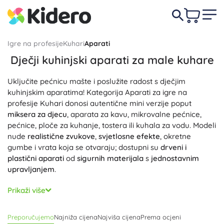
Igre na profesije
Kuhari
Aparati
Dječji kuhinjski aparati za male kuhare
Uključite pećnicu mašte i poslužite radost s dječjim
kuhinjskim aparatima! Kategorija Aparati za igre na
profesije Kuhari donosi autentične mini verzije poput
miksera za djecu
, aparata za kavu, mikrovalne pećnice,
pećnice, ploče za kuhanje, tostera ili kuhala za vodu. Modeli
nude
realistične zvukove
,
svjetlosne efekte
, okretne
gumbe i vrata koja se otvaraju; dostupni su
drveni i
plastični aparati
od
sigurnih materijala
s
jednostavnim
upravljanjem
.
Ove kuharske igračke prirodno razvijaju finu motoriku,
Prikaži više
koordinaciju ruka–oko i rječnik. Zahvaljujući
kreativnoj igri
i
igri uloga (role play)
djeca isprobavaju recepte, planiraju
Preporučujemo
Najniža cijena
Najviša cijena
Prema ocjeni
postupke, uče surađivati i dijeliti. Interaktivni elementi čine