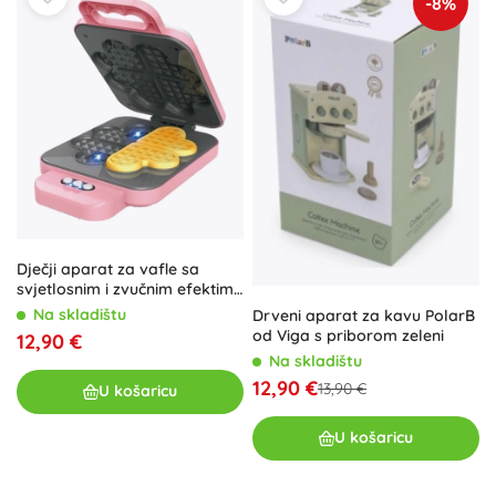
-8%
Dječji aparat za vafle sa
svjetlosnim i zvučnim efektima
22,5 cm
Na skladištu
Drveni aparat za kavu PolarB
od Viga s priborom zeleni
12,90 €
Na skladištu
12,90 €
13,90 €
U košaricu
U košaricu