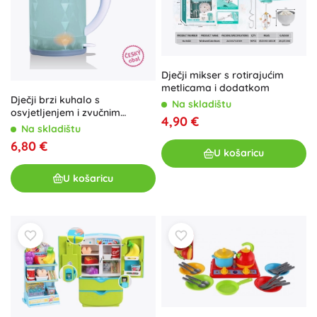
Dječji mikser s rotirajućim
metlicama i dodatkom
Dječji brzi kuhalo s
Na skladištu
osvjetljenjem i zvučnim
4,90 €
efektima
Na skladištu
6,80 €
U košaricu
U košaricu