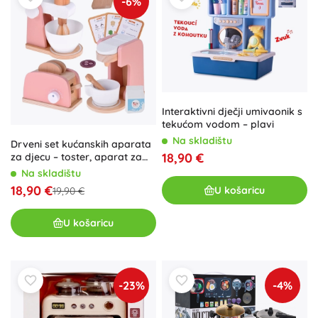
-6%
Interaktivni dječji umivaonik s
tekućom vodom – plavi
Na skladištu
Drveni set kućanskih aparata
18,90 €
za djecu – toster, aparat za
kavu i mikser s dodacima
Na skladištu
18,90 €
U košaricu
19,90 €
U košaricu
-23%
-4%