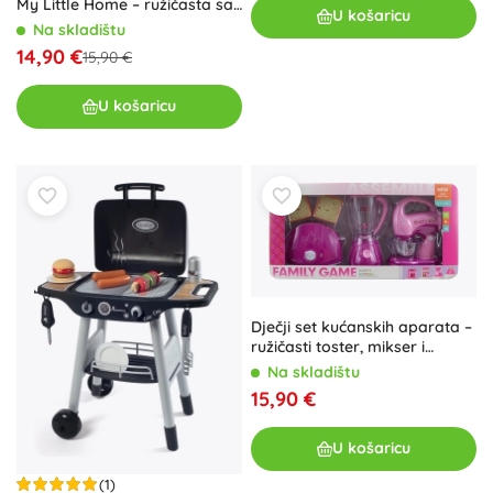
My Little Home – ružičasta sa
U košaricu
svjetlima i zvukovima
Na skladištu
14,90 €
15,90 €
U košaricu
Dječji set kućanskih aparata –
ružičasti toster, mikser i
miješalica
Na skladištu
15,90 €
U košaricu
(1)