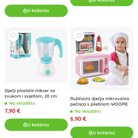
U košaricu
Dječji plastični mikser sa
zvukom i svjetlom, 20 cm
Ružičasta dječja mikrovalna
Na skladištu
pećnica s piletinom WOOPIE
7,90 €
Na skladištu
6,90 €
U košaricu
U košaricu