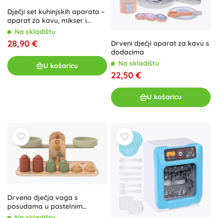
Dječji set kuhinjskih aparata –
aparat za kavu, mikser i
sokovnik
Na skladištu
28,90 €
Drveni dječji aparat za kavu s
dodacima
Na skladištu
U košaricu
22,50 €
U košaricu
Drvena dječja vaga s
posudama u pastelnim
bojama inspirirana
Na skladištu