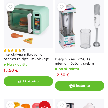
(1)
Interaktivna mikrovalna
pećnica za djecu iz kolekcije
Dječji mikser BOSCH s
Luksuzni kućanski aparati
mjernom čašom, srebrni
Na skladištu
Na skladištu
15,50 €
12,50 €
U košaricu
U košaricu
-7%