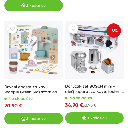
U košaricu
-6%
Doručak set BOSCH mini –
Drveni aparat za kavu
dječji aparat za kavu, toster i
Woopie Green Slastičarnica
kuhalo s zvukovima 3+
Barista 25 kom
Na skladištu
Na skladištu
36,90 €
20,90 €
38,90 €
U košaricu
U košaricu