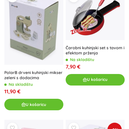
Čarobni kuhinjski set s tavom i
efektom prženja
Na skladištu
7,90 €
PolarB drveni kuhinjski mikser
zeleni s dodacima
U košaricu
Na skladištu
11,90 €
U košaricu