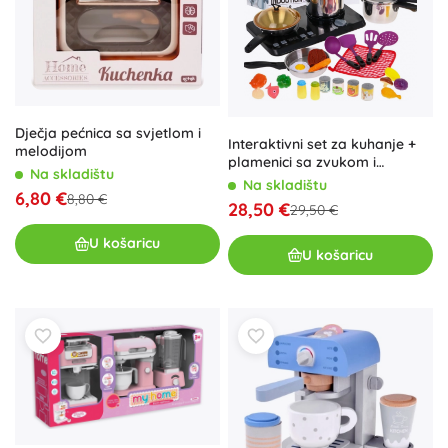
Dječja pećnica sa svjetlom i
Interaktivni set za kuhanje +
melodijom
plamenici sa zvukom i
Na skladištu
svjetlom - 32 dijela
Na skladištu
6,80 €
8,80 €
28,50 €
29,50 €
U košaricu
U košaricu