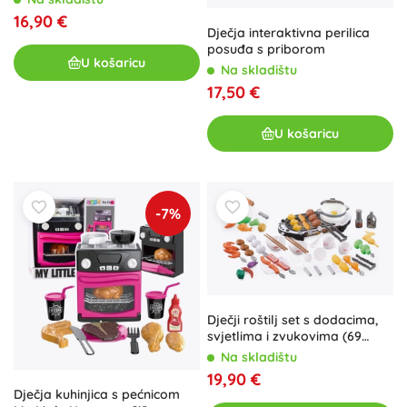
Montessori pristupom
16,90 €
Dječja interaktivna perilica
posuđa s priborom
U košaricu
Na skladištu
17,50 €
U košaricu
-7%
Dječji roštilj set s dodacima,
svjetlima i zvukovima (69
dijelova)
Na skladištu
19,90 €
Dječja kuhinjica s pećnicom