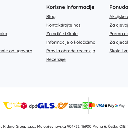
Bluey
Korisne informacije
Ponud
Plišanci
Blog
Akcijske 
Plišanci iz filmova i crtića
Interaktivni plišanci
Kontaktirajte nas
Za djevo
Jurski svijet
Privjesci
taka
Za vrtiće i škole
Prema do
Plišanaci i tješilice za najmlađe
Informacije o kolačićima
Za dječa
+
Prikaži više
janje od ugovora
Pravila obrade recenzija
Škola i vr
DC
Recenzije
Dječja soba
Dekoracije
Wednesday
Noćna svjetla i projektori
Spremišni prostor
Skakalice i njihalice
Snježno kraljevstvo
Šatori i kućice
+
Prikaži više
: Kidero Group s.r.o., Malobřevnovská 904/33, 16900 Praha 6, Češka OIB: