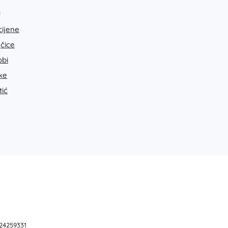
Art
a
Proslave
cijene
Kostimi
Dodaci za kostime
jčice
One Piece
Halloween
bi
Uskrs
ke
tić
Gabinin čarobni kućica
Igračke za najmlađe
Zvečke, grickalice i dudice
Avatar
Interaktivne igračke
Slagalice, čekićanje, kocke
Mazilice i tješilice
Guralice i igračke na povlačenje
+
Prikaži više
 24259331