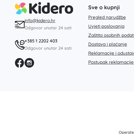
Architecture
Sve o kupnji
Igre na otvorenom
Pregled narudžbe
Dječja vozila
info@kidero.hr
Igračke za pijesak
Uvjeti poslovanja
Odgovor unutar 24 sati
Dots
Igračke za vodu
Zaštita osobnih poda
+385 1 2202 403
Puhači mjehurića
Dostava i plaćanje
Odgovor unutar 24 sati
+
Prikaži više
Reklamacije i odusta
Batman
Postupak reklamacije
Lutke i bebe
Lutke
Vidiyo
Dodatci za bebe
Bebe
Pribor za lutke
Gospodar prstenova
Tkanene lutke
+
Prikaži više
Operater