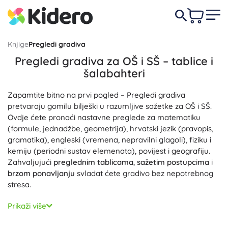
Knjige
Pregledi gradiva
Pregledi gradiva za OŠ i SŠ – tablice i
šalabahteri
Zapamtite bitno na prvi pogled – Pregledi gradiva
pretvaraju gomilu bilješki u razumljive sažetke za OŠ i SŠ.
Ovdje ćete pronaći nastavne preglede za matematiku
(formule, jednadžbe, geometrija), hrvatski jezik (pravopis,
gramatika), engleski (vremena, nepravilni glagoli), fiziku i
kemiju (periodni sustav elemenata), povijest i geografiju.
Zahvaljujući
preglednim tablicama
,
sažetim postupcima
i
brzom ponavljanju
svladat ćete gradivo bez nepotrebnog
stresa.
Ovi školski pregledi osmišljeni su za
brzu orijentaciju
i
jasno
Prikaži više
objašnjenje
ključnih tema. Praktični A4/A5 format, često u
izdržljivoj laminiranoj izvedbi
, stane u bilježnicu i ruksak te