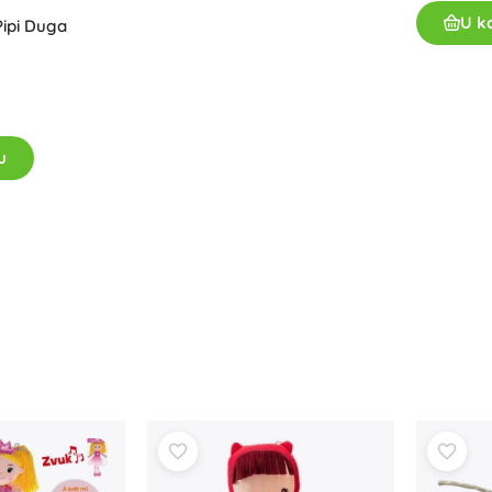
U k
Pipi Duga
u