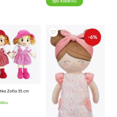
U košaricu
-6%
tka Zofia 35 cm
dištu