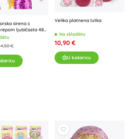
Poklon bonovi
Velika platnena lutka
orska sirena s
m repom ljubičasta 48
Na skladištu
dištu
10,90 €
14,50 €
U košaricu
ošaricu