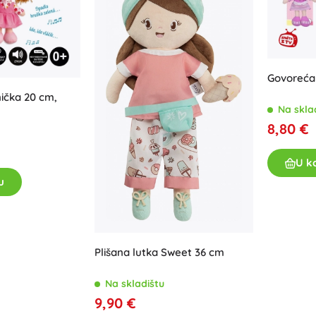
Govoreća 
nička 20 cm,
Na skla
8,80 €
U k
u
Plišana lutka Sweet 36 cm
Na skladištu
9,90 €