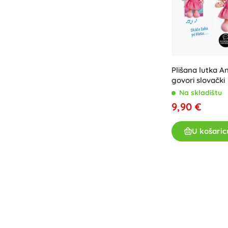
Plišana lutka A
govori slovački
Na skladištu
9,90 €
U košaric