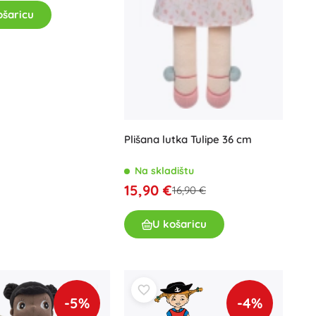
ošaricu
Plišana lutka Tulipe 36 cm
Na skladištu
15,90 €
16,90 €
U košaricu
-5%
-4%