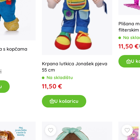
Za djevojčice
Nakit
Plišana m
Torbice
fliterski
Kutije za nakit
cm
Na skla
11,50 €
ka s kopčama
U k
Krpana lutkica Jonašek pjeva
55 cm
€
Na skladištu
11,50 €
u
U košaricu