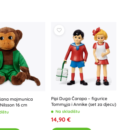
Art
Proslave
Kostimi
Dodaci za kostime
One Piece
Halloween
Uskrs
Gabinin čarobni kućica
Igračke za najmlađe
Zvečke, grickalice i dudice
Avatar
Interaktivne igračke
Slagalice, čekićanje, kocke
Pipi Duga Čarapa – figurice
lišana majmunica
Guralice i igračke na povlačenje
Tommyja i Annike (set za djecu)
Nilsson 16 cm
Mazilice i tješilice
Na skladištu
dištu
+
Prikaži više
14,90 €