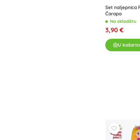
Set naljepnica 
Čarapa
Na skladištu
3,90 €
U košaric