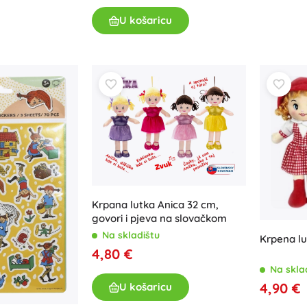
U košaricu
Krpana lutka Anica 32 cm,
govori i pjeva na slovačkom
Na skladištu
Krpena lu
4,80 €
Na skla
4,90 €
U košaricu