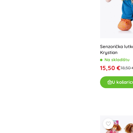
Knjige
Radne i zabavne bilježnice
Za najmlađe
Dodaci za knjige
Razglednice
Senzorička lut
Za male pripovjedače
Krystian
+
Prikaži više
Na skladištu
15,50 €
18,50 
Oprema za prodavaonice
U košaric