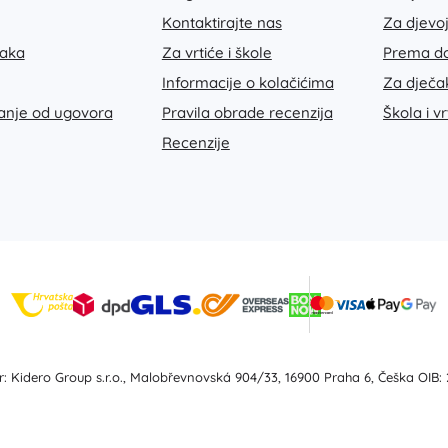
Oružje
Kontaktirajte nas
Za djevo
Pistole
taka
Za vrtiće i škole
Prema do
Mačevi i bodeži
Informacije o kolačićima
Za dječa
Vodne pištolje
janje od ugovora
Pravila obrade recenzija
Škola i vr
Lukovi
Recenzije
Kuše
+
Prikaži više
Dječja odjeća
Dječja odjeća za bebe
Majice
Hudice i puloveri
Obuća
: Kidero Group s.r.o., Malobřevnovská 904/33, 16900 Praha 6, Češka OIB:
Čarape i tajice
+
Prikaži više