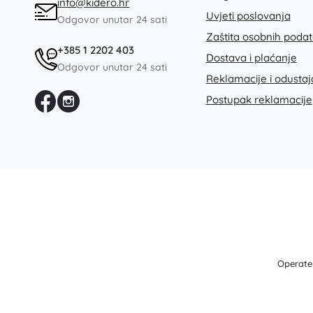
info@kidero.hr
Oprema za djecu
Uvjeti poslovanja
Odgovor unutar 24 sati
Sigurnost
Zaštita osobnih poda
Hranjenje i dojenje
+385 1 2202 403
Dostava i plaćanje
Odgovor unutar 24 sati
Kupanje
Reklamacije i odusta
Kolica
Postupak reklamacije
Spavanje
+
Prikaži više
Elektroničke igračke
Igračke na daljinsko upravljanje
Igraće konzole
Dronovi
Mikroskopi i teleskopi
Operater
Satovi
+
Prikaži više