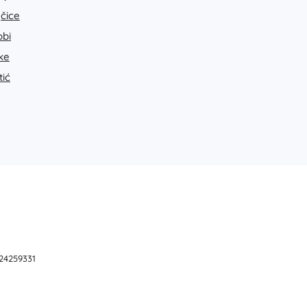
Igračke za kadu
jčice
bi
ke
tić
Pribor
Baterije
Zamjenski dijelovi
Pumpice
 24259331