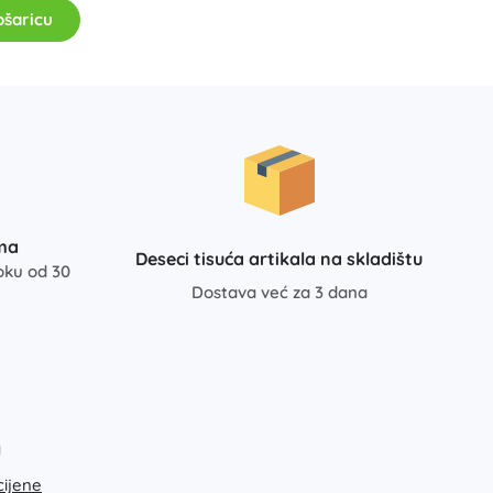
Art
ošaricu
Proslave
Kostimi
Dodaci za kostime
One Piece
Halloween
Uskrs
Gabinin čarobni kućica
ma
Igračke za najmlađe
Deseci tisuća artikala na skladištu
oku od 30
Zvečke, grickalice i dudice
Dostava već za 3 dana
Avatar
Interaktivne igračke
Slagalice, čekićanje, kocke
Guralice i igračke na povlačenje
Mazilice i tješilice
+
Prikaži više
a
cijene