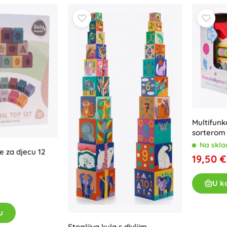
Oružje
Pistole
Mačevi i bodeži
Vodne pištolje
Lukovi
Kuše
+
Prikaži više
Multifunk
Dječja odjeća
sorterom
Dječja odjeća za bebe
Na skla
e za djecu 12
Majice
19,50 €
Hudice i puloveri
Obuća
U k
Čarape i tajice
+
Prikaži više
u
Stogljiva kula s divljim