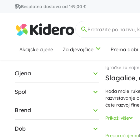
Besplatna dostava od 149,00 €
Akcijske cijene
Za djevojčice
Prema dobi
0-12 mjeseci
0-12 Mjeseci
0-12 mjeseci
Školski pribor
City
Sklapalice i puzzle
Igre na profesije
Igračke za najm
Cijena
Bilježnice i blokovi
Salon ljepote
Slagalice,
Pisaći pribor
Kuhari
Spol
Gumice, šiljila, škare
Igra trgovine
Kada male ruke ž
6-9 godina
6-9 godina
6-9 godina
Tehnička
Vlakovi i autići
razvrstavanje ob
Korekcijska i ljepljiva pomagala
Radionica
ćete
razvoj fin
Setovi školskog pribora
Kućanstvo
Brend
Ovdje ćete prona
+
+
Prikaži više
Prikaži više
Prikaži više
Marvel
Igre i zagonetke
i didaktičkih k
Dob
boje
te naglasa
Preporučujemo
kocke i stogaju
Uredski pribor
Licence