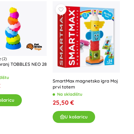
Art
Proslave
Kostimi
Dodaci za kostime
One Piece
Halloween
Uskrs
Gabinin čarobni kućica
(2)
toranj TOBBLES NEO 28
Igračke za najmlađe
dištu
Zvečke, grickalice i dudice
SmartMax magnetska igra Moj
Avatar
€
Interaktivne igračke
prvi totem
Na skladištu
Slagalice, čekićanje, kocke
ošaricu
25,50 €
Guralice i igračke na povlačenje
Mazilice i tješilice
U košaricu
+
Prikaži više