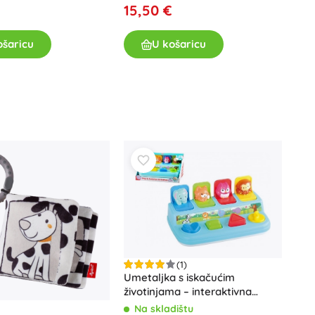
15,50 €
ošaricu
U košaricu
(1)
Umetaljka s iskačućim
životinjama – interaktivna
igračka za djecu
Na skladištu