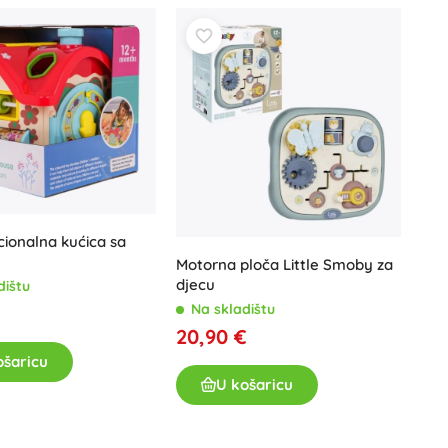
Igračke za kadu
cionalna kućica sa
Pribor
Motorna ploča Little Smoby za
Baterije
djecu
dištu
Zamjenski dijelovi
Na skladištu
Pumpice
20,90 €
ošaricu
U košaricu