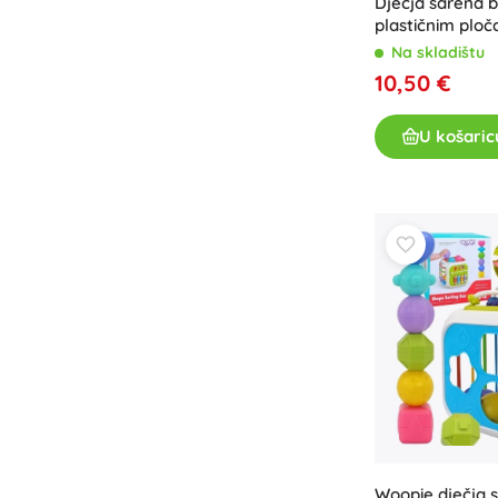
Dječja šarena b
plastičnim ploč
protukliznim r
Na skladištu
10,50 €
U košaric
Woopie dječja s