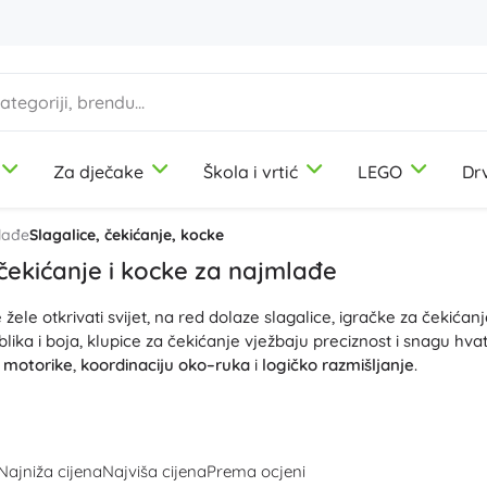
Za dječake
Škola i vrtić
LEGO
Dr
1-3 godine
1-3 godine
1-3 godine
Likovni pribor
Duplo
Motorčke igračke
Teme
lađe
Slagalice, čekićanje, kocke
Modelin
Dinosaurusi
 čekićanje i kocke za najmlađe
Bojice
Željeznica
ele otkrivati svijet, na red dolaze slagalice, igračke za čekićan
Flomasteri
Jednorogovi
9-12 godina
9-12 godina
9-12 godina
Icons
Didaktičke igračke
lika i boja, klupice za čekićanje vježbaju preciznost i snagu hvat
Žigovi
Princeze
e motorike
,
koordinaciju oko–ruka
i
logičko razmišljanje
.
Pregače i stolnjaci
Vojnici
ći slagalice za djecu različitih težina: od jednostavnih stogajuć
+
+
Prikaži više
Prikaži više
Disney
Stavebnice
ocaka, pa sve do igračaka za čekićanje s klincima. Igračke imaju 
k na
sigurnim materijalima
, koji potiču
senzornu percepciju
, str
Najniža cijena
Najviša cijena
Prema ocjeni
će kocke potiču
kreativnost
i prostornu maštu. Bilo da birate pr
Boce za piće
Kreativne i edukativne igračke