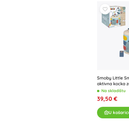
Architecture
Igre na otvorenom
Dječja vozila
Igračke za pijesak
Dots
Igračke za vodu
Puhači mjehurića
+
Prikaži više
Batman
Lutke i bebe
Lutke
Smoby Little S
Vidiyo
Dodatci za bebe
aktivna kocka z
Na skladištu
Bebe
39,50 €
Pribor za lutke
Gospodar prstenova
Tkanene lutke
U košaric
+
Prikaži više