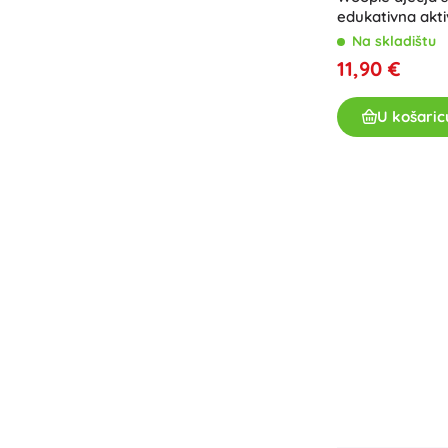
edukativna akt
Na skladištu
11,90 €
U košaric