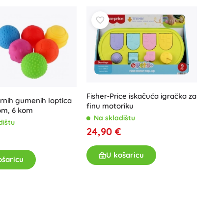
ete za rješenjem koje je
kvalitetno
,
izdržljivo
i
sigurno
.
Ostalo
Plastične građevne setove
imentiranje s oblicima, veličinama i ravnotežom te donose
Drvene građevne setove
odličan su izbor za smisleno igranje kod kuće i na
Magnetičke slagalice
Kuglične staze
Speed Champions
Vijčane građevne slagalice
+
Prikaži više
Fisher‑Price iskačuća igračka za
Minifigurice
rnih gumenih loptica
finu motoriku
Mape za bilježnice
Automobili, vlakovi, zrakoplovi, brodovi
om, 6 kom
Na skladištu
dištu
Automobili
24,90 €
Na daljinsko upravljanje
Ideas
Vlakovi
Globusi
U košaricu
ošaricu
Poljoprivredna vozila
Integrirani sustav spašavanja
Wicked (Zla vještica)
+
Prikaži više
Zabave i proslave