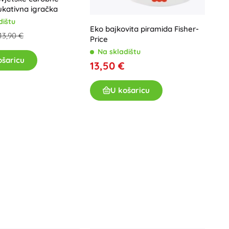
kativna igračka
dištu
Eko bajkovita piramida Fisher-
13,90 €
Price
Na skladištu
ošaricu
13,50 €
U košaricu