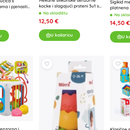
Mekane silikonske senzorne
učica s
Sigikid m
kocke i slagajući prsteni 3u1 s
ama i pjenastim
platnena k
koalom WOOPIE
ukohvatom
Na skladištu
dalmatin
Na skla
12,50 €
14,50 €
U košaricu
u
U k
enzorna i
Klasične 