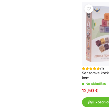
Oprema za djecu
Sigurnost
Hranjenje i dojenje
Kupanje
Kolica
Spavanje
+
Prikaži više
Elektroničke igračke
Igračke na daljinsko upravljanje
(1)
Senzorske kock
Igraće konzole
kom
Dronovi
Na skladištu
Mikroskopi i teleskopi
12,50 €
Satovi
+
Prikaži više
U košaric