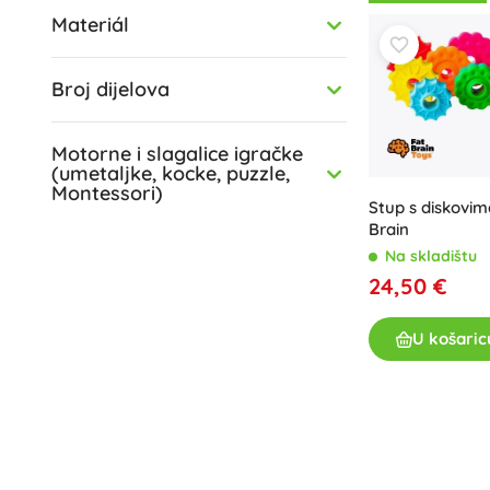
vježbanje koord
Materiál
Mape i registratori
Star Wars
PAW Patrol
Didaktičke igra
Dnevnici
Harry Potter
radost otkrivanj
Stalčići i spremišni prostor
Disney
putovanjima.
Broj dijelova
Bušilice za papir i klamerice
Disney Lilo & Stitch
Harry Potter
Drobne potrepštine
Minecraft
Motorne i slagalice igračke
+
+
Prikaži više
Prikaži više
(umetaljke, kocke, puzzle,
Montessori)
Stup s diskovim
Super Mario
Brain
Kutije za užinu
Figurice
Na skladištu
Figurice životinja
24,50 €
Bajkovne i filmske figurice
Animal Crossing
Figurice dinosaura
Novčani torbice
U košaric
Figure robota
Playmobil
Sonic the Hedgehog
+
Prikaži više
Igračke za van