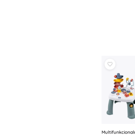
Knjige
Radne i zabavne bilježnice
Za najmlađe
Dodaci za knjige
Razglednice
Za male pripovjedače
+
Prikaži više
Oprema za prodavaonice
Multifunkcionaln