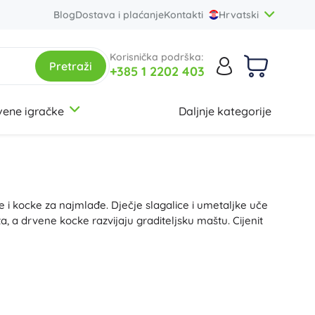
Blog
Dostava i plaćanje
Kontakti
Hrvatski
Korisnička podrška:
Pretraži
+385 1 2202 403
vene igračke
Daljnje kategorije
3-5 godina
3-5 godina
3-5 godina
Ruksaci i torbe
Botanička kolekcija
Montessori igračke
Marke
Školske torbe
Ravensburger
Dječje ruksalice
Clementoni
je i kocke za najmlađe. Dječje slagalice i umetaljke uče
Setovi ruksaka
Trefl
12+ godina
12+ godina
12+ godina
Creator 3-u-1
Activity boardovi
a, a drvene kocke razvijaju graditeljsku maštu. Cijenit
Studentski ruksaci
Baagl
Torbice
Small Foot
ih tornjeva i setova za nizanje, preko montessori slagalica
+
+
Prikaži više
Prikaži više
Friends
Figurice i setovi za igru
glatke rubove i veličinu prilagođenu dječjim rukama,
žive
pljenje i koncentraciju. Drvene kocke za djecu, građevne
ve kocke za malu djecu, zabavnu igračku za čekićanje za
Pernice i etuiji
Konstruktorske igračke