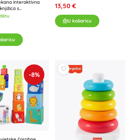
ekana interaktivna
13,50 €
njižica s
cem za bebe
dištu
U košaricu
ošaricu
-8%
svjetske čarobne