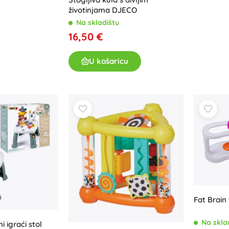
životinjama DJECO
Za djevojčice
Na skladištu
Nakit
16,50 €
Torbice
Kutije za nakit
U košaricu
Fat Brain
Na skla
i igraći stol