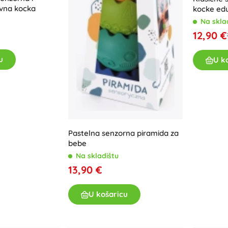
ivna kocka
kocke edu
Na skla
12,90 €
u
U k
Pastelna senzorna piramida za
bebe
Na skladištu
13,90 €
U košaricu