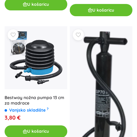
U košaricu
U košaricu
Bestway nožna pumpa 13 cm
za madrace
?
Vanjsko skladište
3,80 €
U košaricu