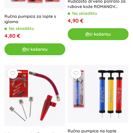
Ružičasto drveno poliralo za
rubove kože ROMANOV
TOOLS
Na skladištu
Ručna pumpica za lopte s
4,90 €
iglama
Na skladištu
U košaricu
4,80 €
U košaricu
Ručno pumpica na lopte