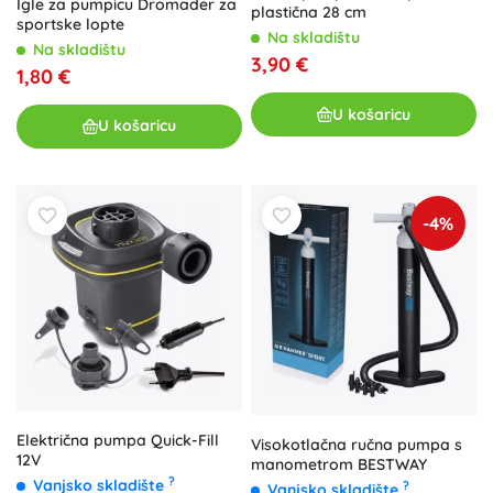
Igle za pumpicu Dromader za
plastična 28 cm
sportske lopte
Na skladištu
Na skladištu
3,90 €
1,80 €
U košaricu
U košaricu
-4%
Električna pumpa Quick-Fill
Visokotlačna ručna pumpa s
12V
manometrom BESTWAY
?
Vanjsko skladište
?
Vanjsko skladište