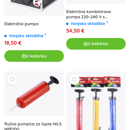
Električna kombinirana
pumpa 220–240 V s
napajanjem iz mreže i auto
?
Vanjsko skladište
Električna pumpa
upaljača
54,50 €
?
Vanjsko skladište
18,50 €
U košaricu
U košaricu
Ručna pumpica za lopte NILS
NPP200