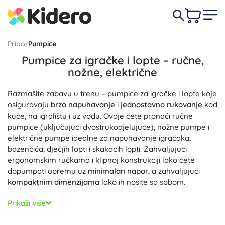
Pribor
Pumpice
Pumpice za igračke i lopte – ručne,
nožne, električne
Razmašite zabavu u trenu – pumpice za igračke i lopte koje
osiguravaju
brzo napuhavanje
i
jednostavno rukovanje
kod
kuće, na igralištu i uz vodu. Ovdje ćete pronaći ručne
pumpice (uključujući dvostrukodjelujuće), nožne pumpe i
električne pumpe idealne za napuhavanje igračaka,
bazenčića, dječjih lopti i skakaćih lopti. Zahvaljujući
ergonomskim ručkama i klipnoj konstrukciji lako ćete
dopumpati opremu uz
minimalan napor
, a zahvaljujući
kompaktnim dimenzijama
lako ih nosite sa sobom.
Univerzalni setovi uključuju igle za lopte, adaptere za
Prikaži više
balone i redukcije za različite ventile – od balona, preko
plivaćih koluta i rukavica, do luftića.
Univerzalna