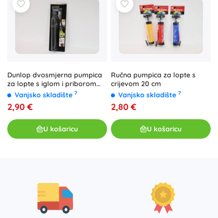
Dunlop dvosmjerna pumpica
Ručna pumpica za lopte s
za lopte s iglom i priborom
crijevom 20 cm
23,5 cm
?
?
Vanjsko skladište
Vanjsko skladište
2,90 €
2,80 €
U košaricu
U košaricu