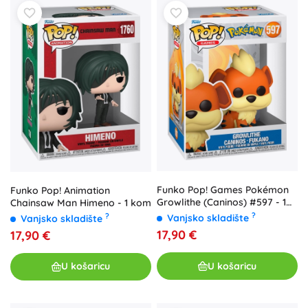
Funko Pop! Games Pokémon
Funko Pop! Animation
Growlithe (Caninos) #597 - 1
Chainsaw Man Himeno - 1 kom
komad
?
?
Vanjsko skladište
Vanjsko skladište
17,90 €
17,90 €
U košaricu
U košaricu