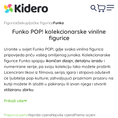
Figurice
Sakupljačke figurice
Funko
Funko POP! kolekcionarske vinilne
figurice
Uronite u svijet Funko POP!, gdje svaka vinilna figurica
pripovijeda priču vašeg omiljenog junaka. Kolekcionarske
figurice Funko spajaju
ikoničan dizajn
,
detaljnu izradu
i
numerirane serije, pa svoju kolekciju lako možete proširiti.
Licencirani likovi iz filmova, serija, igara i stripova oduševit
će ljubitelje pop-kulture; zahvaljujući prozirnom prozoru na
kutiji možete ih izložiti u pakiranju ili izvan njega i stvoriti
stiliziranu zbirku
.
Otkrijte raznolikost: klasične Funko POP! figurice, POP!
Prikaži više
Deluxe, Super Sized ili Jumbo, ali i Pocket POP! Keychain za
ključeve. Privlače li vas
limitirana izdanja
,
ekskluzivni
Preporučujemo
Najniža cijena
Najviša cijena
Prema ocjeni
komadi
i
Chase
varijante? Posebne verzije Glow-in-the-