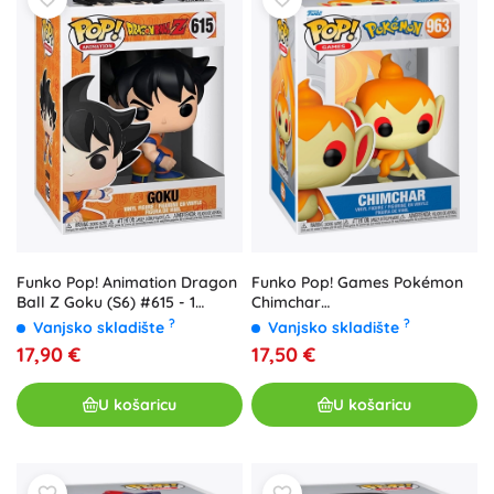
Funko Pop! Animation Dragon
Funko Pop! Games Pokémon
Ball Z Goku (S6) #615 - 1
Chimchar
komad
(Panflam/Ouisticram) #963 - 1
?
?
Vanjsko skladište
Vanjsko skladište
kom
17,90 €
17,50 €
U košaricu
U košaricu