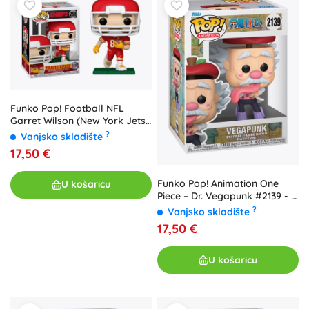
Funko Pop! Football NFL
Garret Wilson (New York Jets)
- 1 komad
?
Vanjsko skladište
17,50 €
Funko Pop! Animation One
U košaricu
Piece – Dr. Vegapunk #2139 - 1
komad
?
Vanjsko skladište
17,50 €
U košaricu