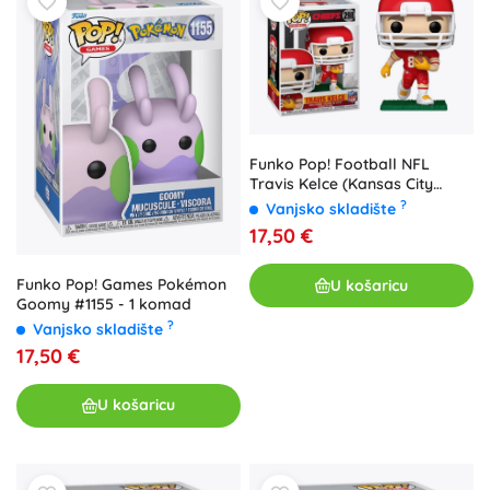
Funko Pop! Football NFL
Travis Kelce (Kansas City
Chiefs) - 1 kom
?
Vanjsko skladište
17,50 €
Funko Pop! Games Pokémon
U košaricu
Goomy #1155 - 1 komad
?
Vanjsko skladište
17,50 €
U košaricu