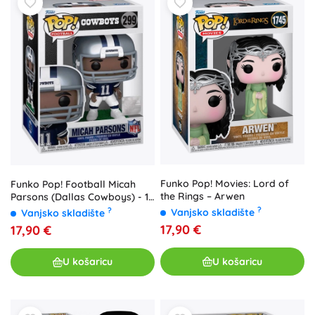
Funko Pop! Movies: Lord of
Funko Pop! Football Micah
the Rings – Arwen
Parsons (Dallas Cowboys) - 1
komad
?
?
Vanjsko skladište
Vanjsko skladište
17,90 €
17,90 €
U košaricu
U košaricu