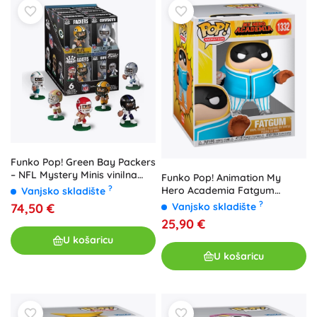
Funko Pop! Green Bay Packers
– NFL Mystery Minis vinilna
Funko Pop! Animation My
minifigurica - 1 komad
?
Hero Academia Fatgum
Vanjsko skladište
(Baseball) #1332 - 1 komad
?
74,50 €
Vanjsko skladište
25,90 €
U košaricu
U košaricu