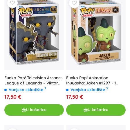
Funko Pop! Television Arcane:
Funko Pop! Animation
League of Legends – Viktor
Inuyasha: Jaken #1297 - 1
#1487 - 1 kom
komad
?
?
Vanjsko skladište
Vanjsko skladište
17,50 €
17,50 €
U košaricu
U košaricu