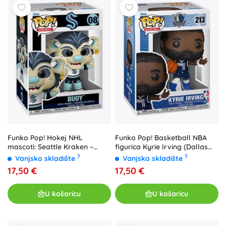
Funko Pop! Hokej NHL
Funko Pop! Basketball NBA
mascoti: Seattle Kraken –
figurica Kyrie Irving (Dallas
Buoy #08 - 1 komad
Mavericks) - 1 komad
?
?
Vanjsko skladište
Vanjsko skladište
17,50 €
17,50 €
U košaricu
U košaricu