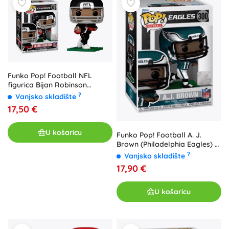
Funko Pop! Football NFL
figurica Bijan Robinson
(Atlanta Falcons) - 1 komad
?
Vanjsko skladište
17,50 €
U košaricu
Funko Pop! Football A. J.
Brown (Philadelphia Eagles) -
1 komad
?
Vanjsko skladište
17,90 €
U košaricu