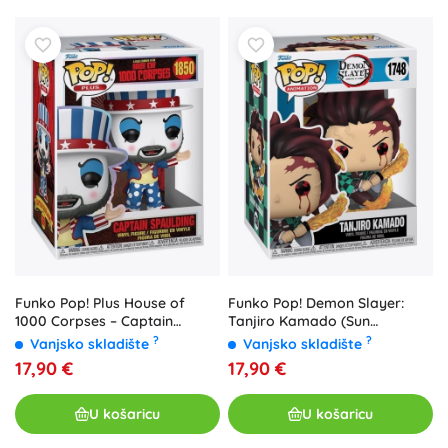
Funko Pop! Plus House of
Funko Pop! Demon Slayer:
1000 Corpses – Captain
Tanjiro Kamado (Sun
Spaulding #1850 - 1 kom
Breathing) #1748 - 1 kom
?
?
Vanjsko skladište
Vanjsko skladište
17,90 €
17,90 €
U košaricu
U košaricu