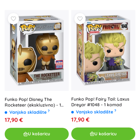
Funko Pop! Fairy Tail: Laxus
Funko Pop! Disney The
Dreyar #1048 - 1 komad
Rocketeer (ekskluzivno) - 1
kom
?
?
Vanjsko skladište
Vanjsko skladište
17,90 €
17,90 €
U košaricu
U košaricu