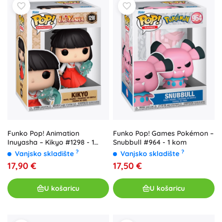
Funko Pop! Animation
Funko Pop! Games Pokémon –
Inuyasha – Kikyo #1298 - 1
Snubbull #964 - 1 kom
komad
?
?
Vanjsko skladište
Vanjsko skladište
17,90 €
17,50 €
U košaricu
U košaricu