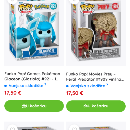
Funko Pop! Games Pokémon
Funko Pop! Movies Prey –
Glaceon (Glaziola) #921 - 1
Feral Predator #1909 vinilna
komad
figurica
?
?
Vanjsko skladište
Vanjsko skladište
17,50 €
17,50 €
U košaricu
U košaricu