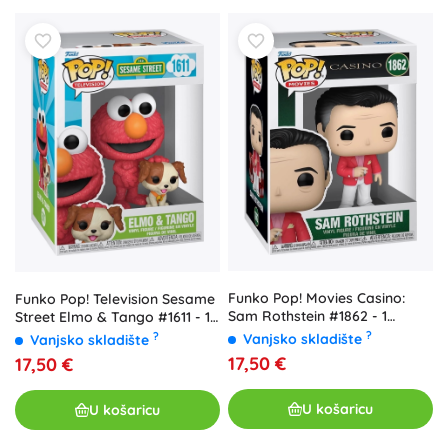
Funko Pop! Movies Casino:
Funko Pop! Television Sesame
Sam Rothstein #1862 - 1
Street Elmo & Tango #1611 - 1
komad
kom
?
?
Vanjsko skladište
Vanjsko skladište
17,50 €
17,50 €
U košaricu
U košaricu