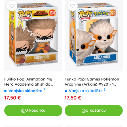
Funko Pop! Animation My
Funko Pop! Games Pokémon
Hero Academia Shishido
Arcanine (Arkani) #920 - 1
(baseball) - 1 komad
komad
?
?
Vanjsko skladište
Vanjsko skladište
17,50 €
17,50 €
U košaricu
U košaricu