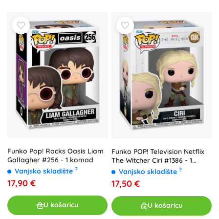
Funko Pop! Rocks Oasis Liam
Funko POP! Television Netflix
Gallagher #256 - 1 komad
The Witcher Ciri #1386 - 1
komad
?
?
Vanjsko skladište
Vanjsko skladište
17,90 €
17,50 €
U košaricu
U košaricu