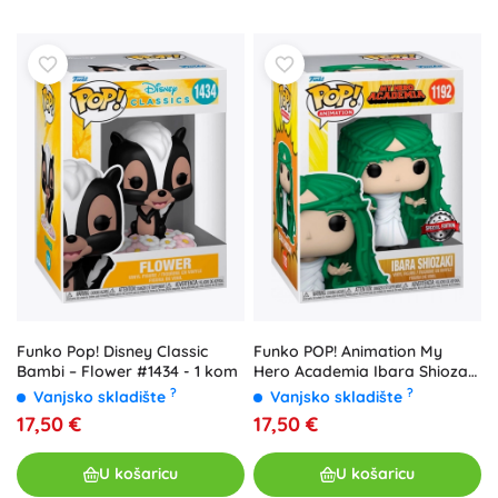
Funko Pop! Disney Classic
Funko POP! Animation My
Bambi – Flower #1434 - 1 kom
Hero Academia Ibara Shiozaki
#1192 - 1 komad
?
?
Vanjsko skladište
Vanjsko skladište
17,50 €
17,50 €
U košaricu
U košaricu