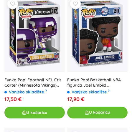
Funko Pop! Basketball NBA
Funko Pop! Football NFL Cris
figurica Joel Embiid
Carter (Minnesota Vikings)
(Philadelphia 76ers) - 1 komad
#317 - 1 kom
?
?
Vanjsko skladište
Vanjsko skladište
17,90 €
17,50 €
U košaricu
U košaricu