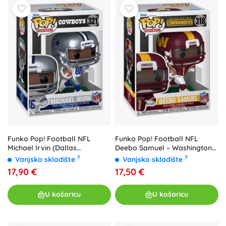
Funko Pop! Football NFL
Funko Pop! Football NFL
Michael Irvin (Dallas
Deebo Samuel – Washington
Cowboys) #321 - 1 komad
Commanders #318 - 1 komad
?
?
Vanjsko skladište
Vanjsko skladište
17,90 €
17,50 €
U košaricu
U košaricu