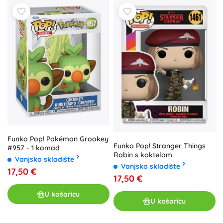
Funko Pop! Pokémon Grookey
Funko Pop! Stranger Things
#957 - 1 komad
Robin s koktelom
?
Vanjsko skladište
?
Vanjsko skladište
17,50 €
17,50 €
U košaricu
U košaricu