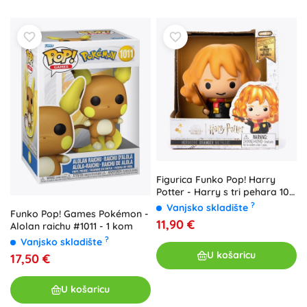
Figurica Funko Pop! Harry
Potter - Harry s tri pehara 10
cm
?
Vanjsko skladište
Funko Pop! Games Pokémon -
11,90 €
Alolan raichu #1011 - 1 kom
?
Vanjsko skladište
U košaricu
17,50 €
U košaricu