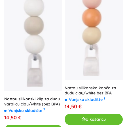
Nattou silikonska kopča za
dudu clay/white bez BPA
Nattou silikonski klip za dudu
?
Vanjsko skladište
varalicu clay/white (bez BPA)
14,50 €
?
Vanjsko skladište
14,50 €
U košaricu