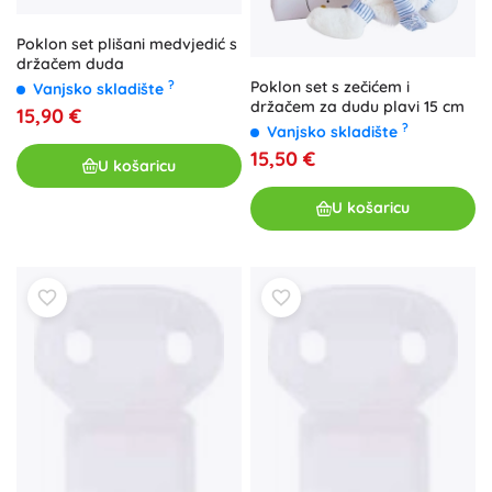
Poklon set plišani medvjedić s
držačem duda
Poklon set s zečićem i
?
Vanjsko skladište
držačem za dudu plavi 15 cm
15,90 €
?
Vanjsko skladište
15,50 €
U košaricu
U košaricu