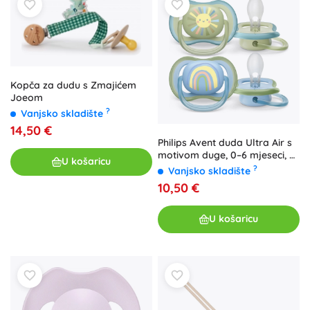
Kopča za dudu s Zmajićem
Joeom
?
Vanjsko skladište
14,50 €
Philips Avent duda Ultra Air s
motivom duge, 0–6 mjeseci, 2
U košaricu
kom
?
Vanjsko skladište
10,50 €
U košaricu