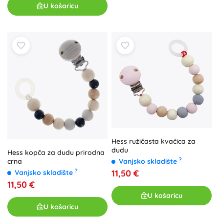
U košaricu
Hess ružičasta kvačica za
dudu
Hess kopča za dudu prirodna
?
Vanjsko skladište
crna
?
11,50 €
Vanjsko skladište
11,50 €
U košaricu
U košaricu