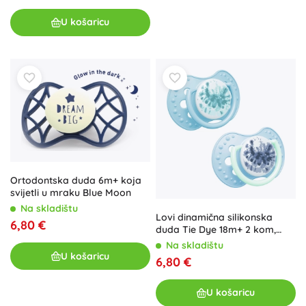
U košaricu
Ortodontska duda 6m+ koja
svijetli u mraku Blue Moon
Na skladištu
Lovi dinamična silikonska
6,80 €
duda Tie Dye 18m+ 2 kom,
plava
Na skladištu
U košaricu
6,80 €
U košaricu