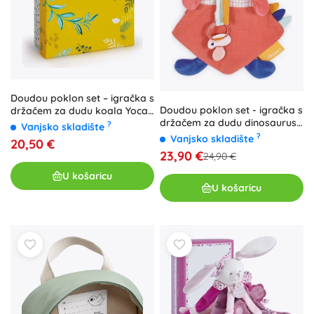
Doudou poklon set – igračka s
Doudou poklon set - igračka s
držačem za dudu koala Yoca
držačem za dudu dinosaurus
20 cm
?
Vanjsko skladište
ružičasti
?
Vanjsko skladište
20,50 €
23,90 €
24,90 €
U košaricu
U košaricu