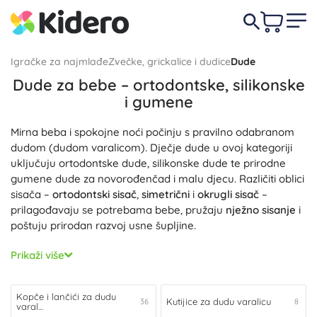
Igračke za najmlađe
Zvečke, grickalice i dudice
Dude
Dude za bebe – ortodontske, silikonske
i gumene
Mirna beba i spokojne noći počinju s pravilno odabranom
dudom (dudom varalicom). Dječje dude u ovoj kategoriji
uključuju ortodontske dude, silikonske dude te prirodne
gumene dude za novorođenčad i malu djecu. Različiti oblici
sisača –
ortodontski sisač
,
simetrični
i
okrugli sisač
–
prilagođavaju se potrebama bebe, pružaju
nježno sisanje
i
poštuju prirodan razvoj usne šupljine.
Materijali su
bez BPA
i ftalata; silikonska duda od
Prikaži više
medicinskog silikona je izdržljiva,
bez okusa i mirisa
te se
lako održava, dok je gumena duda ugodno mekana i
elastična. Ergonomski štitnik s
ventilacijskim otvorima
štiti
Kopče i lančići za dudu
Kutijice za dudu varalicu
36
8
varal…
osjetljivu kožu oko usta, mekani rubovi sprječavaju pritisak,