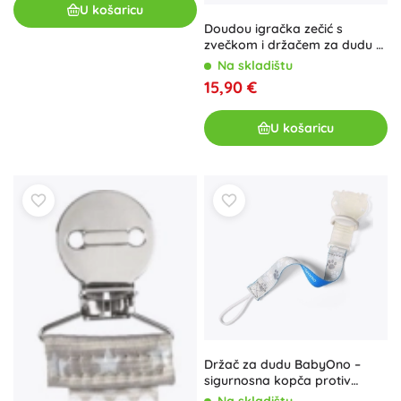
U košaricu
Doudou igračka zečić s
zvečkom i držačem za dudu 21
cm – Ružičasta
Na skladištu
15,90 €
U košaricu
Držač za dudu BabyOno –
sigurnosna kopča protiv
gubitka
Na skladištu