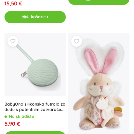
15,50 €
U košaricu
BabyOno silikonska futrola za
dudu s patentnim zatvaračem,
mint 0m+
Na skladištu
5,90 €