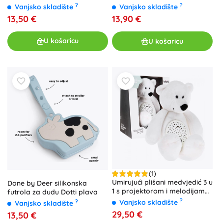
Elphee ružičasta
?
?
Vanjsko skladište
Vanjsko skladište
13,50 €
13,90 €
U košaricu
U košaricu
(1)
Umirujući plišani medvjedić 3 u
Done by Deer silikonska
1 s projektorom i melodijama,
futrola za dudu Dotti plava
6m+
?
?
Vanjsko skladište
Vanjsko skladište
29,50 €
13,50 €