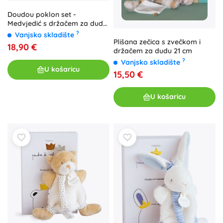
Doudou poklon set -
Medvjedić s držačem za dudu
17 cm
?
Vanjsko skladište
Plišana zečica s zvečkom i
18,90 €
držačem za dudu 21 cm
?
Vanjsko skladište
U košaricu
15,50 €
U košaricu