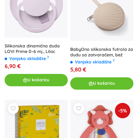
Silikonska dinamična duda
BabyOno silikonska futrola za
LOVI Prime 0–6 mj., Lilac
dudu sa zatvaračem, bež
?
Vanjsko skladište
?
Vanjsko skladište
6,90 €
5,80 €
U košaricu
U košaricu
-5%