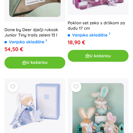
Poklon set zeko s drškom za
dudu 17 cm
Done by Deer dječji ruksak
?
Junior Tiny trails zeleni 13 l
Vanjsko skladište
?
18,90 €
Vanjsko skladište
54,50 €
U košaricu
U košaricu