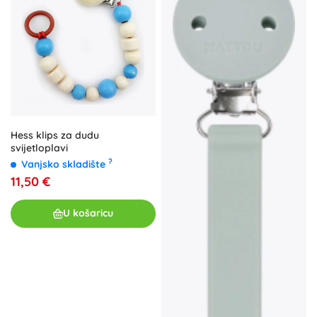
Hess klips za dudu
svijetloplavi
?
Vanjsko skladište
11,50 €
U košaricu