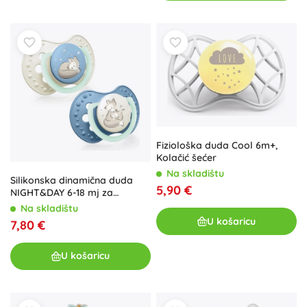
Fiziološka duda Cool 6m+,
Kolačić šećer
Na skladištu
Silikonska dinamična duda
5,90 €
NIGHT&DAY 6-18 mj za
dječake
Na skladištu
U košaricu
7,80 €
U košaricu