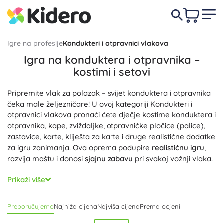
Igre na profesije
Kondukteri i otpravnici vlakova
Igra na konduktera i otpravnika –
kostimi i setovi
Pripremite vlak za polazak – svijet konduktera i otpravnika
čeka male željezničare! U ovoj kategoriji Kondukteri i
otpravnici vlakova pronaći ćete dječje kostime konduktera i
otpravnika, kape, zviždaljke, otpravničke pločice (palice),
zastavice, karte, kliješta za karte i druge realistične dodatke
za igru zanimanja. Ova oprema podupire
realističnu igru
,
razvija maštu i donosi
sjajnu zabavu
pri svakoj vožnji vlaka.
Promišljeni detalji poput džepova za karte, znački, podesive
Prikaži više
kape ili udobnog kopčanja olakšavaju
jednostavno
odijevanje
i čine ulogu konduktera i otpravnika uvjerljivom.
Preporučujemo
Najniža cijena
Najviša cijena
Prema ocjeni
Upotrijebljeni
sigurni materijali
i
izdržljiva izrada
podnose
često igranje, a zviždaljka, otpravnička pločica i blokovi s