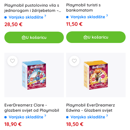
Playmobil turisti s
Playmobil pustolovina vila s
bankomatom
jednorogom i ždrijebetom –
igraći set od 91 dijela
?
?
Vanjsko skladište
Vanjsko skladište
11,50 €
28,50 €
U košaricu
U košaricu
EverDreamerz Clare -
Playmobil EverDreamerz
glazbeni svijet od Playmobil
Edwina - Glazbeni svijet
?
?
Vanjsko skladište
Vanjsko skladište
18,90 €
18,50 €