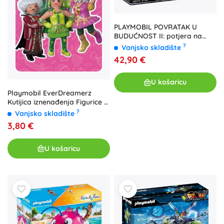
PLAYMOBIL POVRATAK U
BUDUĆNOST II: potjera na
hoverboardu
?
Vanjsko skladište
42,90 €
U košaricu
Playmobil EverDreamerz
Kutijica iznenađenja Figurice -
Serija 1
?
Vanjsko skladište
3,80 €
U košaricu