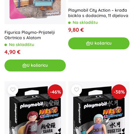
Playmobil City Action – krađa
bicikla s dodacima, 11 dijelova
Na skladištu
9,80 €
Figurica Playmo-Prijatelji
Obrtnica s Alatom
U košaricu
Na skladištu
4,90 €
U košaricu
-46%
-38%