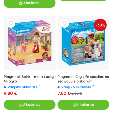
U košaricu
-38%
Playmobil Spirit – mala Lucky i
Playmobil City Life spasilac na
Milagro
segwayu s priborom
?
?
Vanjsko skladište
Vanjsko skladište
9,80 €
7,80 €
12,50 €
U košaricu
U košaricu