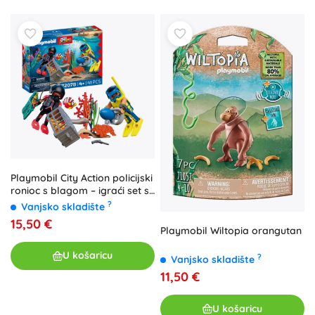
Playmobil City Action policijski
ronioc s blagom – igraći set s
figuricama i dodacima
?
Vanjsko skladište
15,50 €
Playmobil Wiltopia orangutan
U košaricu
?
Vanjsko skladište
11,50 €
U košaricu