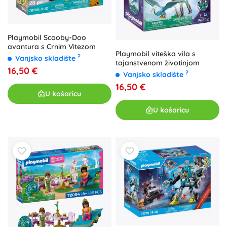
Playmobil Scooby-Doo
avantura s Crnim Vitezom
Playmobil viteška vila s
?
Vanjsko skladište
tajanstvenom životinjom
16,50 €
?
Vanjsko skladište
16,50 €
U košaricu
U košaricu