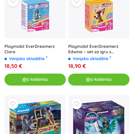
Playmobil EverDreamerz
Playmobil EverDreamerz
Clare
Edwina – set za igru s
narukvicom i dodacima
?
?
Vanjsko skladište
Vanjsko skladište
18,50 €
18,90 €
U košaricu
U košaricu