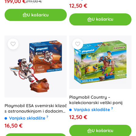
199,00 €
219,00 €
12,50 €
U košaricu
U košaricu
Playmobil Country –
kolekcionarski velški ponij
Playmobil ESA svemirski klizač
?
Vanjsko skladište
s astronautkinjom i dodacima,
12,50 €
48 dijelova
?
Vanjsko skladište
16,50 €
U košaricu