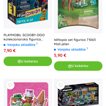
PLAYMOBIL SCOOBY-DOO
kolekcionarska figurica
Wiltopia set figurica 71063
vampir
Mali jelen
?
Vanjsko skladište
?
Vanjsko skladište
7,90 €
5,90 €
U košaricu
U košaricu