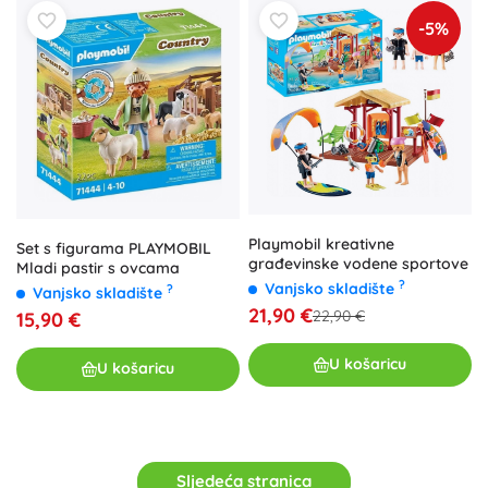
-5%
Playmobil kreativne
Set s figurama PLAYMOBIL
građevinske vodene sportove
Mladi pastir s ovcama
?
Vanjsko skladište
?
Vanjsko skladište
21,90 €
22,90 €
15,90 €
U košaricu
U košaricu
Sljedeća stranica