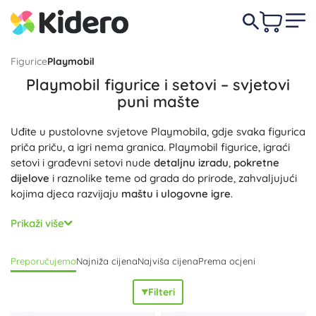
Figurice
Playmobil
Playmobil figurice i setovi – svjetovi
puni mašte
Uđite u pustolovne svjetove Playmobila, gdje svaka figurica
priča priču, a igri nema granica. Playmobil figurice, igraći
setovi i građevni setovi nude
detaljnu izradu
,
pokretne
dijelove
i raznolike teme od grada do prirode, zahvaljujući
kojima djeca razvijaju
maštu i ulogovne igre
.
Playmobil setovi ističu se
kompatibilnim dijelovima
i
Prikaži više
varijabilnošću
– figurice, likovi, dodaci, vozila i zgrade mogu
se jednostavno kombinirati i nadograđivati dodatnim
Preporučujemo
Najniža cijena
Najviša cijena
Prema ocjeni
setovima. Kvalitetni materijali i
izdržljiva izrada
jamče dug
vijek trajanja, dok promišljeni detalji potiču
finu motoriku i
Filteri
kreativnost
. Odaberite svoje omiljene Playmobil svjetove
kao što su City Action (policija, vatrogasci), City Life, Family