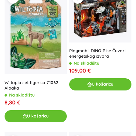
Playmobil DINO Rise Čuvari
energetskog izvora
Na skladištu
109,00 €
Wiltopia set figurica 71062
U košaricu
Alpaka
Na skladištu
8,80 €
U košaricu