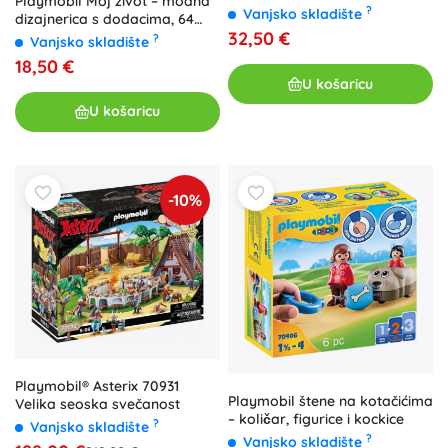
Playmobil Moj život – modna
?
Vanjsko skladište
dizajnerica s dodacima, 64
32,50 €
dijela
?
Vanjsko skladište
18,50 €
U košaricu
U košaricu
-10%
Playmobil® Asterix 70931
Playmobil štene na kotačićima
Velika seoska svečanost
– količar, figurice i kockice
?
Vanjsko skladište
?
Vanjsko skladište