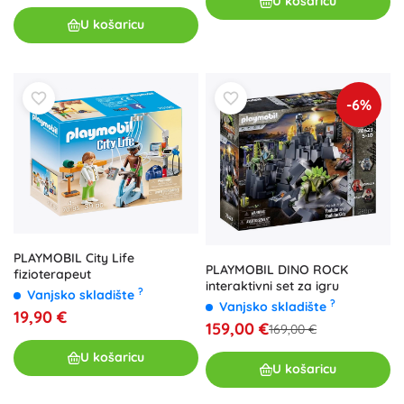
U košaricu
U košaricu
-6%
PLAYMOBIL City Life
PLAYMOBIL DINO ROCK
fizioterapeut
interaktivni set za igru
?
Vanjsko skladište
?
Vanjsko skladište
19,90 €
159,00 €
169,00 €
U košaricu
U košaricu