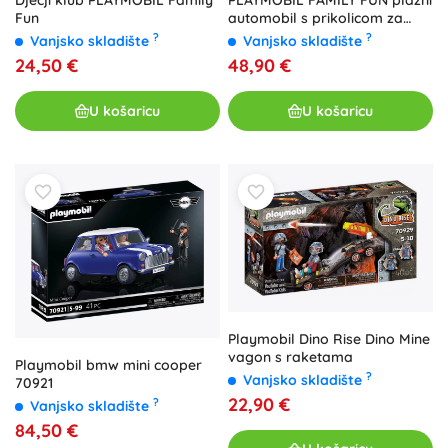
Dječji klub PLAYMOBIL Family
PLAYMOBIL FAMILY FUN plažni
Fun
automobil s prikolicom za
čamac
?
?
Vanjsko skladište
Vanjsko skladište
24,50 €
48,90 €
U košaricu
U košaricu
Playmobil Dino Rise Dino Mine
vagon s raketama
Playmobil bmw mini cooper
?
Vanjsko skladište
70921
22,90 €
?
Vanjsko skladište
84,50 €