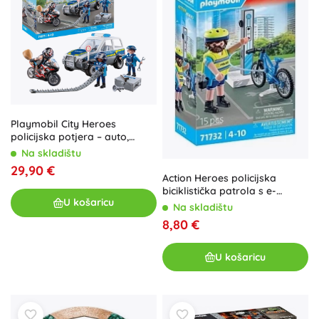
Playmobil City Heroes
policijska potjera – auto,
motocikl i figurice
Na skladištu
29,90 €
Action Heroes policijska
biciklistička patrola s e-
U košaricu
biciklom PLAYMOBIL
Na skladištu
8,80 €
U košaricu