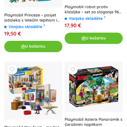
Playmobil robot protiv
klizaljke – set za slaganje 96
Playmobil Princeze – posjet
dijelova
?
Vanjsko skladište
izdaleka s letećim tepihom i
17,90 €
popodnevnim čajem
?
Vanjsko skladište
19,50 €
U košaricu
U košaricu
Playmobil Asterix Panoramik s
čarobnim napitkom