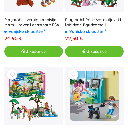
Playmobil svemirska misija
Playmobil Princeze kraljevski
Mars – rover i astronaut ESA s
labirint s figuricama i
dodacima, 76 dijelova
priborom
?
?
Vanjsko skladište
Vanjsko skladište
24,90 €
22,50 €
U košaricu
U košaricu