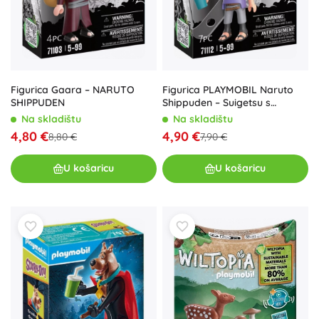
Figurica PLAYMOBIL Naruto
Figurica Gaara – NARUTO
Shippuden – Suigetsu s
SHIPPUDEN
Zabuza mačem
Na skladištu
Na skladištu
4,90 €
4,80 €
7,90 €
8,80 €
U košaricu
U košaricu