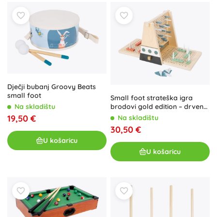
Dječji bubanj Groovy Beats
small foot
Small foot strateška igra
brodovi gold edition – drvena
Na skladištu
pomorska bitka
19,50 €
Na skladištu
30,50 €
U košaricu
U košaricu