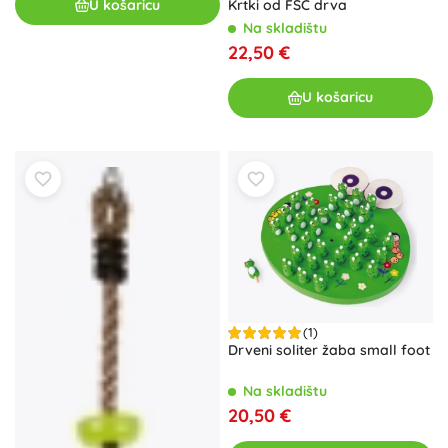
Krtki od FSC drva
U košaricu
Na skladištu
22,50 €
U košaricu
(1)
Drveni soliter žaba small foot
Na skladištu
20,50 €