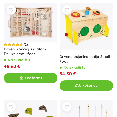
(2)
Drveni kovčeg s alatom
Deluxe small foot
Drvena osjetilna kutija Small
Na skladištu
Foot
48,90 €
Na skladištu
54,50 €
U košaricu
U košaricu