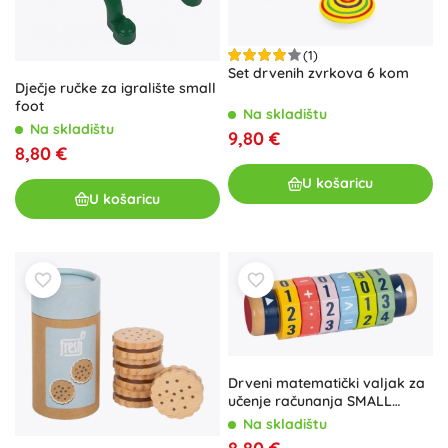
(1)
Set drvenih zvrkova 6 kom
Dječje ručke za igralište small
foot
Na skladištu
Na skladištu
9,80 €
8,80 €
U košaricu
U košaricu
Drveni matematički valjak za
učenje računanja SMALL
FOOT
Na skladištu