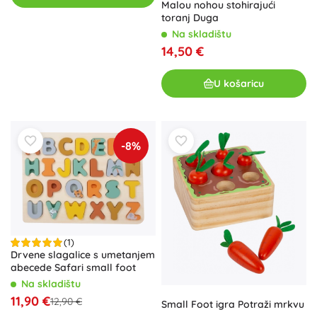
Malou nohou stohirajući
toranj Duga
Na skladištu
14,50 €
U košaricu
-8%
(1)
Drvene slagalice s umetanjem
abecede Safari small foot
Na skladištu
11,90 €
12,90 €
Small Foot igra Potraži mrkvu