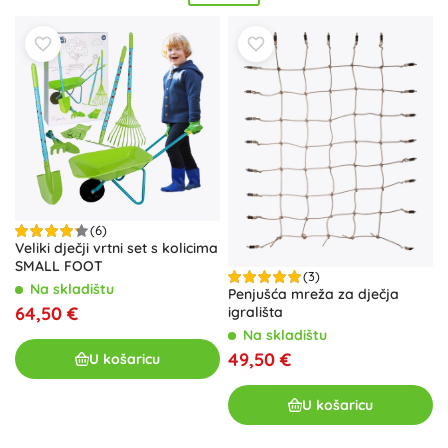
strpljenje, logiku i kreativnost. Naglasak na kvalitetnim
materijalima i izradi znači
glatke površine, izdržljivost te
sigurne, nježne boje
.
Drvene igračke Small Foot
imaju
bezvremenski izgled, potiču samostalnost i idealne su kao
originalni pokloni
za malu djecu i predškolce. Odaberite
omiljene
Small Foot igračke
i podržite prirodan razvoj
djeteta svaki dan.
(6)
Veliki dječji vrtni set s kolicima
SMALL FOOT
(3)
Na skladištu
Penjušća mreža za dječja
64,50 €
igrališta
Na skladištu
49,50 €
U košaricu
U košaricu