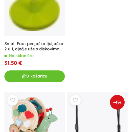
Small Foot penjačka ljuljačka
2 u 1, dječje uže s diskovima
190 cm
Na skladištu
31,50 €
U košaricu
-4%