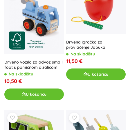
Drvena igračka za
provlačenje Jabuka
Na skladištu
11,50 €
Drveno vozilo za odvoz small
foot s pomičnom dizalicom
Na skladištu
U košaricu
10,50 €
U košaricu