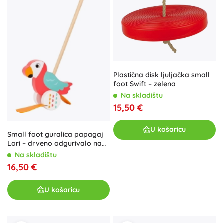
Plastična disk ljuljačka small
foot Swift – zelena
Na skladištu
15,50 €
U košaricu
Small foot guralica papagaj
Lori – drveno odgurivalo na
guranje za prve korake
Na skladištu
16,50 €
U košaricu