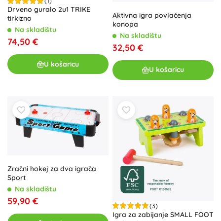
(1)
Drveno guralo 2u1 TRIKE
Aktivna igra povlačenja
tirkizno
konopa
Na skladištu
Na skladištu
74,50 €
32,50 €
U košaricu
U košaricu
Zračni hokej za dva igrača
Sport
Na skladištu
59,90 €
(3)
Igra za zabijanje SMALL FOOT