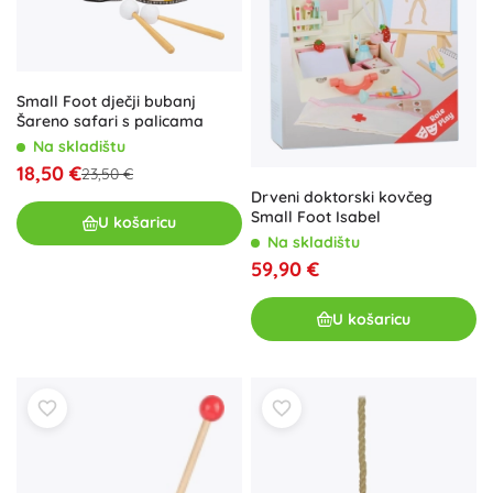
Small Foot dječji bubanj
Šareno safari s palicama
Na skladištu
18,50 €
23,50 €
Drveni doktorski kovčeg
Small Foot Isabel
U košaricu
Na skladištu
59,90 €
U košaricu