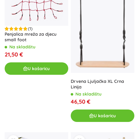
(1)
Penjalica mreža za djecu
small foot
Na skladištu
21,50 €
U košaricu
Drvena Ljuljačka XL Crna
Linija
Na skladištu
46,50 €
U košaricu