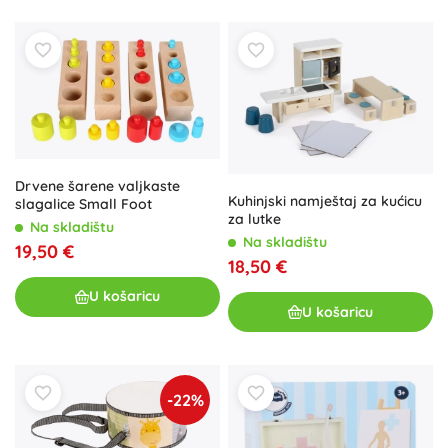
Drvene šarene valjkaste
Kuhinjski namještaj za kućicu
slagalice Small Foot
za lutke
Na skladištu
Na skladištu
19,50 €
18,50 €
U košaricu
U košaricu
-22%