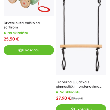
Drveni pužni vučko sa
sortirom
Na skladištu
25,50 €
U košaricu
Trapezna ljuljačka s
gimnastičkim prstenovima
Black Line
Na skladištu
27,90 €
28,90 €
U košaricu