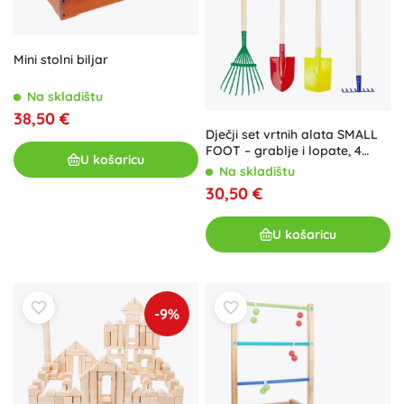
Mini stolni biljar
Na skladištu
38,50 €
Dječji set vrtnih alata SMALL
FOOT – grablje i lopate, 4
U košaricu
kom
Na skladištu
30,50 €
U košaricu
-9%