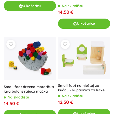
U košaricu
Na skladištu
14,50 €
U košaricu
Small foot namještaj za
Small foot drvena motorička
kućicu – kupaonica za lutke
igra balansirajuća mačka
Na skladištu
Na skladištu
12,50 €
14,50 €
U košaricu