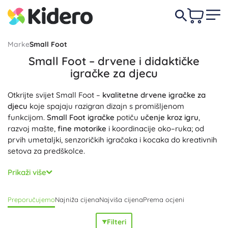
Marke
Small Foot
Small Foot – drvene i didaktičke
igračke za djecu
Otkrijte svijet Small Foot –
kvalitetne drvene igračke za
djecu
koje spajaju razigran dizajn s promišljenom
funkcijom.
Small Foot igračke
potiču
učenje kroz igru
,
razvoj mašte,
fine motorike
i koordinacije oko–ruka; od
prvih umetaljki, senzoričkih igračaka i kocaka do kreativnih
setova za predškolce.
U ponudi brenda Small Foot pronaći ćete
didaktičke i
Prikaži više
motoričke igračke
, puzzle, umetaljke, slagalice, kocke,
građevne setove, igračke na povlačenje i hodalice; kao i
Preporučujemo
Najniža cijena
Najviša cijena
Prema ocjeni
omiljene
drvene kuhinjice, pribor i trgovine
za igru uloga.
Ne nedostaju ni glazbeni instrumenti, balansne igre te
Filteri
igračke inspirirane Montessori metodom
koje jačaju