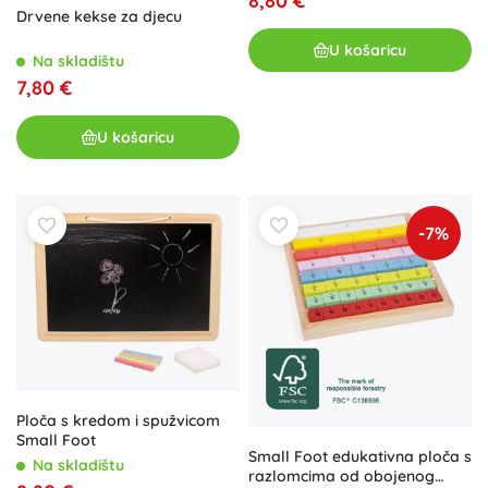
8,80 €
Drvene kekse za djecu
U košaricu
Na skladištu
7,80 €
U košaricu
-7%
Ploča s kredom i spužvicom
Small Foot
Small Foot edukativna ploča s
Na skladištu
razlomcima od obojenog