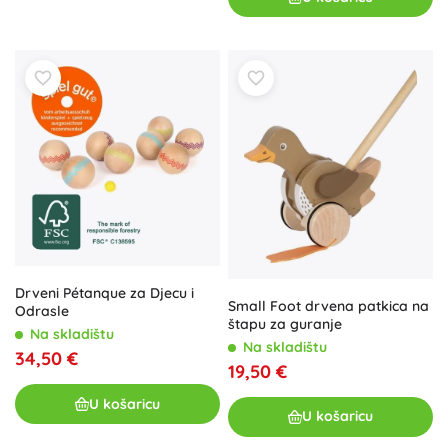
Drveni Pétanque za Djecu i
Small Foot drvena patkica na
Odrasle
štapu za guranje
Na skladištu
Na skladištu
34,50 €
19,50 €
U košaricu
U košaricu