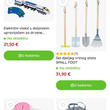
Električni vlakić s daljinskim
upravljačem za drvene
željezničke pruge SMALL
Na skladištu
FOOT Maxim
21,50 €
(1)
U košaricu
Set dječjeg vrtnog alata
SMALL FOOT
Na skladištu
31,90 €
U košaricu