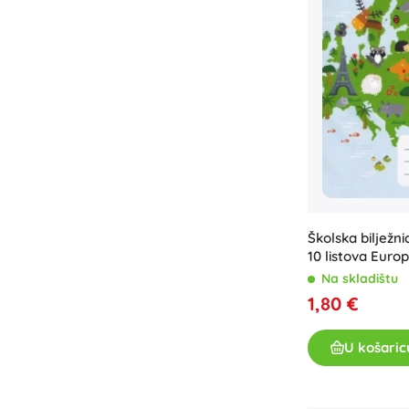
Školska bilježn
10 listova Euro
Na skladištu
1,80 €
U košaric