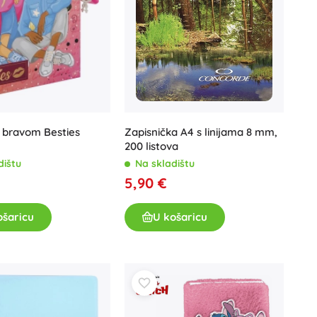
Zapisnička A4 s linijama 8 mm,
 bravom Besties
200 listova
Na skladištu
dištu
5,90 €
U košaricu
ošaricu