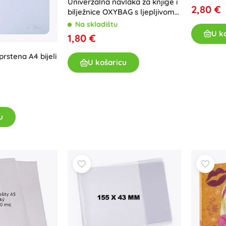
Univerzalna navlaka za knjige i
2,80 €
bilježnice OXYBAG s ljepljivom
trakom
Na skladištu
U k
1,80 €
prstena A4 bijeli
U košaricu
u