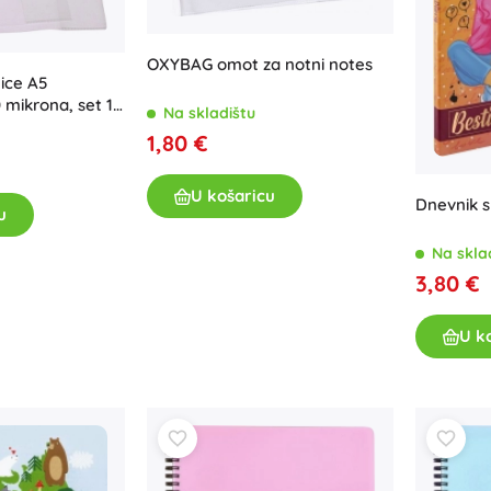
OXYBAG omot za notni notes
nice A5
mikrona, set 10
Na skladištu
1,80 €
U košaricu
Dnevnik s
u
Na skla
3,80 €
U k