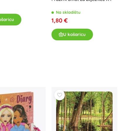
Na skladištu
1,80 €
ošaricu
U košaricu