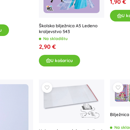
1,90 €
Za djevojčice
U k
Nakit
Torbice
Školska bilježnica A5 Ledeno
u
kraljevstvo 543
Kutije za nakit
Na skladištu
2,90 €
U košaricu
Bilježnic
Na skla