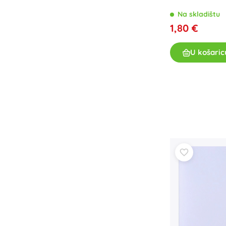
Pribor
Na skladištu
1,80 €
Baterije
Zamjenski dijelovi
U košaric
Pumpice
Oprema za prodavaonice