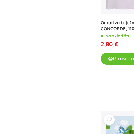
Omoti za biljež
CONCORDE, 110 
kom
Na skladištu
2,80 €
U košaric