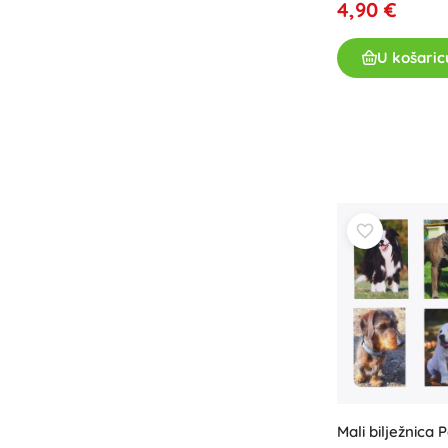
4,90 €
Oprema za djecu
Sigurnost
U košaric
Hranjenje i dojenje
Kupanje
Kolica
Spavanje
+
Prikaži više
Elektroničke igračke
Igračke na daljinsko upravljanje
Igraće konzole
Dronovi
Satovi
Mikroskopi i teleskopi
+
Prikaži više
Mali bilježnica 