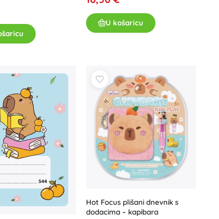
Jurski svijet
Proslave
U košaricu
Kostimi
ošaricu
Dodaci za kostime
One Piece
Halloween
Uskrs
Gabinin čarobni kućica
Igračke za najmlađe
Zvečke, grickalice i dudice
Avatar
Interaktivne igračke
Slagalice, čekićanje, kocke
Mazilice i tješilice
Guralice i igračke na povlačenje
+
Prikaži više
Hot Focus plišani dnevnik s
dodacima – kapibara