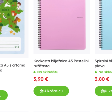
Kockasta bilježnica A5 Pastelini
Spiralni 
ica A5 s crtama
ružičasta
plava
pa
Na skladištu
Na skla
3,90 €
3,80 €
U košaricu
U k
u