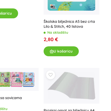
Poklon bonovi
ošaricu
Školska bilježnica A5 bez crta
Lilo & Stitch, 40 listova
Na skladištu
2,80 €
U košaricu
a sa sovicama
dištu
Prozirni omot za bilježnicu A4