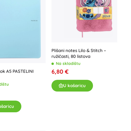
Plišani notes Lilo & Stitch –
ružičasti, 80 listova
Na skladištu
6,80 €
blok A5 PASTELINI
dištu
U košaricu
ošaricu