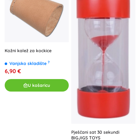
Kožni kalež za kockice
?
Vanjsko skladište
6,90 €
U košaricu
Pješčani sat 30 sekundi
BIGJIGS TOYS