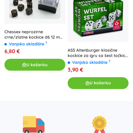
Chessex neprozirne
crne/zlatne kockice d6 12 mm
(36 kom)
?
Vanjsko skladište
ASS Altenburger klasične
6,80 €
kockice za igru sa šest točkica
(6 kom u pakiranju)
?
Vanjsko skladište
U košaricu
3,90 €
U košaricu