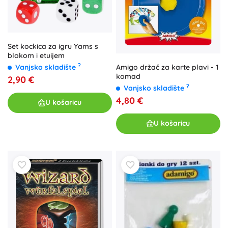
Set kockica za igru Yams s
blokom i etuijem
?
Vanjsko skladište
Amigo držač za karte plavi - 1
komad
2,90 €
?
Vanjsko skladište
4,80 €
U košaricu
U košaricu