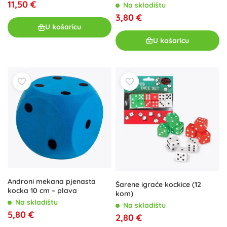
11,50 €
Na skladištu
3,80 €
U košaricu
U košaricu
Androni mekana pjenasta
Šarene igraće kockice (12
kocka 10 cm – plava
kom)
Na skladištu
Na skladištu
5,80 €
2,80 €