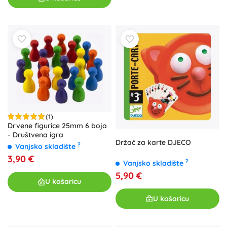
(1)
Drvene figurice 25mm 6 boja
- Društvena igra
Držač za karte DJECO
?
Vanjsko skladište
3,90 €
?
Vanjsko skladište
5,90 €
U košaricu
U košaricu