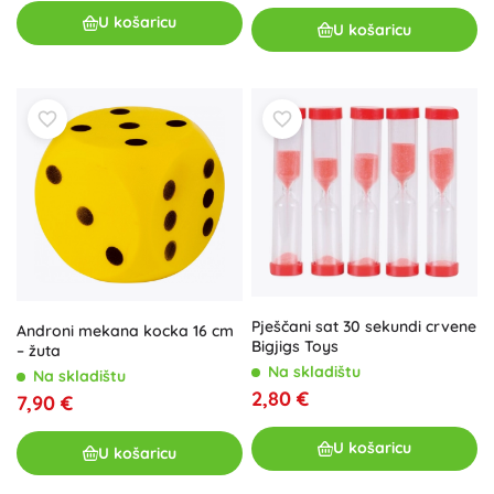
U košaricu
U košaricu
Pješčani sat 30 sekundi crvene
Androni mekana kocka 16 cm
Bigjigs Toys
– žuta
Na skladištu
Na skladištu
2,80 €
7,90 €
U košaricu
U košaricu