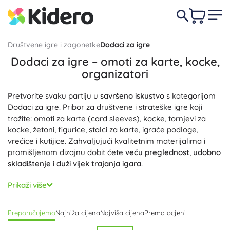
Društvene igre i zagonetke
Dodaci za igre
Dodaci za igre – omoti za karte, kocke,
organizatori
Pretvorite svaku partiju u
savršeno iskustvo
s kategorijom
Dodaci za igre. Pribor za društvene i strateške igre koji
tražite: omoti za karte (card sleeves), kocke, tornjevi za
kocke, žetoni, figurice, stalci za karte, igraće podloge,
vrećice i kutijice. Zahvaljujući kvalitetnim materijalima i
promišljenom dizajnu dobit ćete
veću preglednost
,
udobno
skladištenje
i
duži vijek trajanja igara
.
Omoti za karte štite vaše karte od trošenja i nečistoća,
Prikaži više
dostupni su u različitim veličinama i završnim obradama
(mat ili sjaj) za savršeno pristajanje. Organizatori i inserti za
Preporučujemo
Najniža cijena
Najviša cijena
Prema ocjeni
kutije skraćuju pripremu, dijele komponente u pretince i
održavaju red na stolu i tijekom prenošenja. Tornjevi i