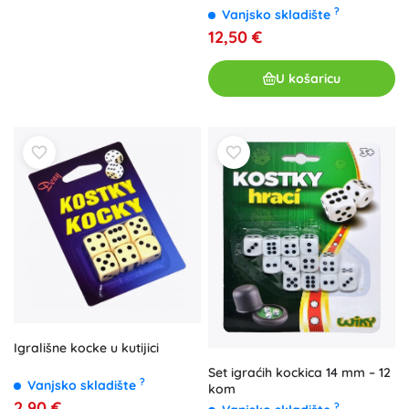
?
Vanjsko skladište
12,50 €
U košaricu
Igrališne kocke u kutijici
Set igraćih kockica 14 mm – 12
?
Vanjsko skladište
kom
2,90 €
?