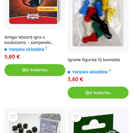
Amigo Wizard igra s
kockicama – zamjenski
blokovi za zapisivanje (2 kom)
?
Vanjsko skladište
5,80 €
Igrane figurice 12 komada
U košaricu
?
Vanjsko skladište
3,80 €
U košaricu