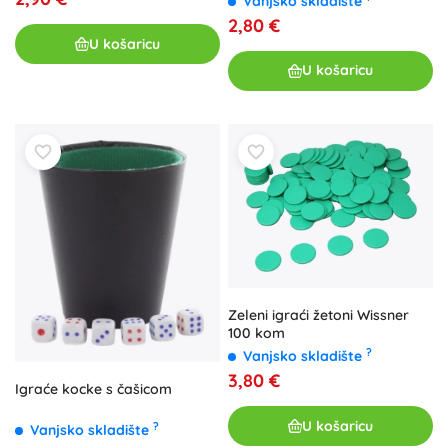
Vanjsko skladište
2,80 €
U košaricu
U košaricu
Zeleni igraći žetoni Wissner
100 kom
?
Vanjsko skladište
3,80 €
Igraće kocke s čašicom
U košaricu
?
Vanjsko skladište