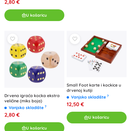
2,80 €
U košaricu
Small Foot karte i kockice u
drvenoj kutiji
Drvena igraća kocka ekstra
?
Vanjsko skladište
veličine (miks boja)
12,50 €
?
Vanjsko skladište
2,80 €
U košaricu
U košaricu