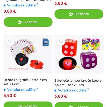
3,80 €
komad
?
Vanjsko skladište
8,80 €
U košaricu
U košaricu
Držač za igraće karte 7 cm –
Svjetleće jumbo igraće kocke
set 2 kom
3,6 cm – set 2 kom
?
Vanjsko skladište
?
Vanjsko skladište
3,90 €
3,80 €
U košaricu
U košaricu