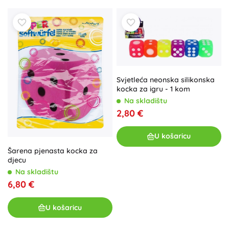
Svjetleća neonska silikonska
kocka za igru - 1 kom
Na skladištu
2,80 €
U košaricu
Šarena pjenasta kocka za
djecu
Na skladištu
6,80 €
U košaricu