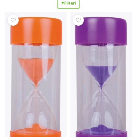
Filteri
zdjelice za kocke, stalci, scorepadi i kutije za tokene
olakšavaju rukovanje i osiguravaju
bržu pripremu igre
i
neometan tijek partije
. Želite svoje omiljene naslove podići
na višu razinu? Odaberite deluxe dodatke: metalne ili
drvene kovanice, premium žetone, drvene meepleove,
igraće podloge (playmati) te praktične dice tray ili dice
bag, koji će vašoj igri dodati
bolju atmosferu
i
udobnost
. Ne
nedostaju ni zamjenski dijelovi i univerzalne komponente
za zagonetke – brojači, pješčani satovi i futrole – kako bi
vaša kolekcija ostala
u savršenom stanju
.