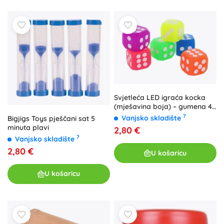
Svjetleća LED igraća kocka
(mješavina boja) – gumena 4
cm
?
Vanjsko skladište
Bigjigs Toys pješčani sat 5
minuta plavi
2,80 €
?
Vanjsko skladište
2,80 €
U košaricu
U košaricu