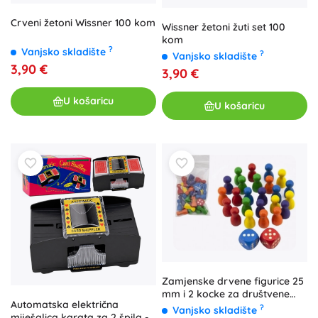
Crveni žetoni Wissner 100 kom
Wissner žetoni žuti set 100
kom
?
Vanjsko skladište
?
Vanjsko skladište
3,90 €
3,90 €
U košaricu
U košaricu
Zamjenske drvene figurice 25
mm i 2 kocke za društvene
Automatska električna
igre
?
Vanjsko skladište
miješalica karata za 2 špila - 1