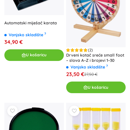
Automatski miješač karata
?
Vanjsko skladište
34,90 €
(2)
U košaricu
Drveni kotač sreće small foot
– slova A–Z i brojevi 1–30
?
Vanjsko skladište
23,50 €
27,50 €
U košaricu