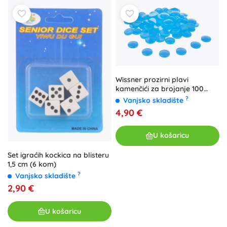
Wissner prozirni plavi
kamenčići za brojanje 100
kom
?
Vanjsko skladište
4,90 €
U košaricu
Set igraćih kockica na blisteru
1,5 cm (6 kom)
?
Vanjsko skladište
2,90 €
U košaricu