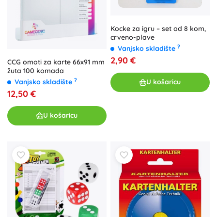
Kocke za igru – set od 8 kom,
crveno-plave
?
Vanjsko skladište
2,90 €
CCG omoti za karte 66x91 mm
žuta 100 komada
?
Vanjsko skladište
U košaricu
12,50 €
U košaricu