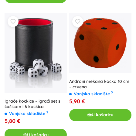
Androni mekana kocka 10 cm
– crvena
?
Vanjsko skladište
5,90 €
Igraće kockice – igraći set s
čašicom i 6 kockica
?
Vanjsko skladište
U košaricu
5,80 €
U košaricu