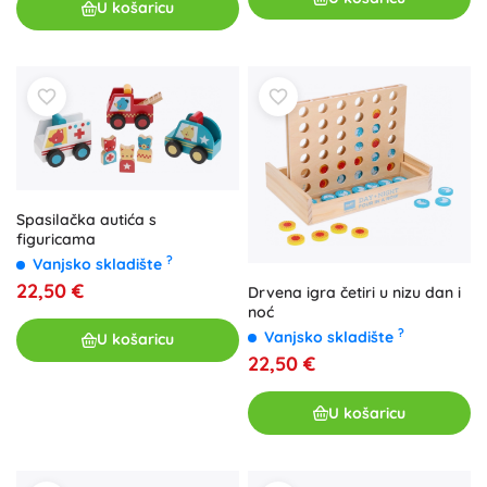
U košaricu
Spasilačka autića s
figuricama
?
Vanjsko skladište
22,50 €
Drvena igra četiri u nizu dan i
noć
?
Vanjsko skladište
U košaricu
22,50 €
U košaricu