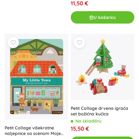
11,50 €
U košaricu
Petit Collage drvena igraća
set božićna kućica
Na skladištu
Petit Collage višekratne
15,50 €
naljepnice sa scenom Moje
malo mjesto