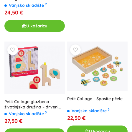
?
Vanjsko skladište
24,50 €
U košaricu
Petit Collage - Spasite pčele
Petit Collage glazbena
životinjska družina – drveni
?
Vanjsko skladište
glazbeni instrumenti za djecu,
?
Vanjsko skladište
22,50 €
3 kom
27,50 €
U košaricu