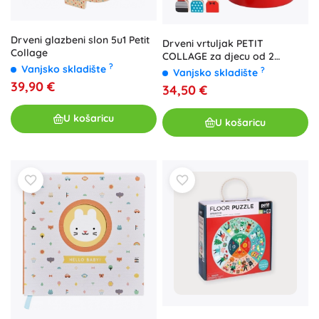
Drveni glazbeni slon 5u1 Petit
Drveni vrtuljak PETIT
Collage
COLLAGE za djecu od 2
?
Vanjsko skladište
godine
?
Vanjsko skladište
39,90 €
34,50 €
U košaricu
U košaricu