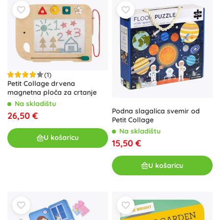
održivih
materijala i promišljenog dizajna, ove igračke ne
samo da stimuliraju dječju maštu, već i pridonose očuvanju
našeg planeta. Pronađite savršen dodatak za svoju
kolekciju i inspirirajte novu generaciju svjetskih čuvara.
(1)
Petit Collage drvena
magnetna ploča za crtanje
Na skladištu
Podna slagalica svemir od
26,50 €
Petit Collage
Na skladištu
U košaricu
15,50 €
U košaricu