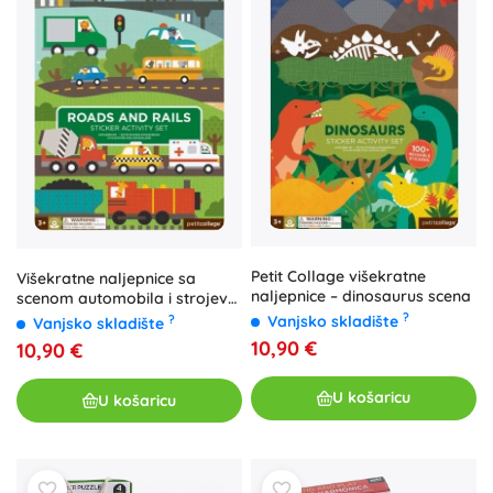
Petit Collage višekratne
Višekratne naljepnice sa
naljepnice – dinosaurus scena
scenom automobila i strojeva
PETIT COLLAGE
?
Vanjsko skladište
?
Vanjsko skladište
10,90 €
10,90 €
U košaricu
U košaricu