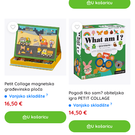
U košaricu
Petit Collage magnetska
građevinska ploča
Pogodi tko sam? obiteljska
?
Vanjsko skladište
igra PETIT COLLAGE
16,50 €
?
Vanjsko skladište
14,50 €
U košaricu
U košaricu