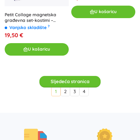
U košaricu
Petit Collage magnetska
građevna set-kostimi –
superjunaci
?
Vanjsko skladište
19,50 €
U košaricu
Sljedeća stranica
1
2
3
4