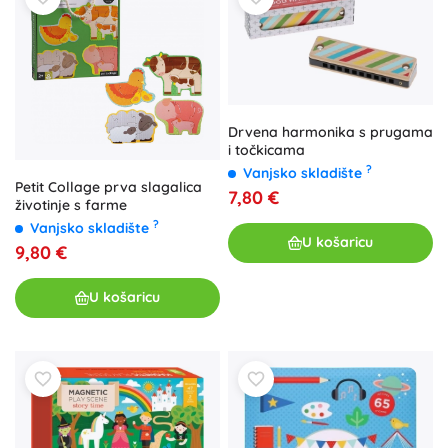
Drvena harmonika s prugama
i točkicama
?
Vanjsko skladište
Petit Collage prva slagalica
7,80 €
životinje s farme
?
Vanjsko skladište
U košaricu
9,80 €
U košaricu