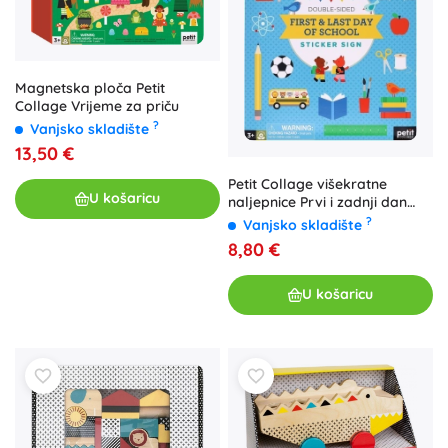
Magnetska ploča Petit
Collage Vrijeme za priču
?
Vanjsko skladište
13,50 €
Petit Collage višekratne
U košaricu
naljepnice Prvi i zadnji dan
škole
?
Vanjsko skladište
8,80 €
U košaricu