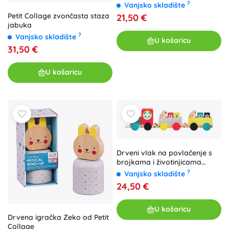
?
Vanjsko skladište
Petit Collage zvončasta staza
21,50 €
jabuka
?
Vanjsko skladište
U košaricu
31,50 €
U košaricu
Drveni vlak na povlačenje s
brojkama i životinjicama
PETIT COLLAGE
?
Vanjsko skladište
24,50 €
U košaricu
Drvena igračka Zeko od Petit
Collage