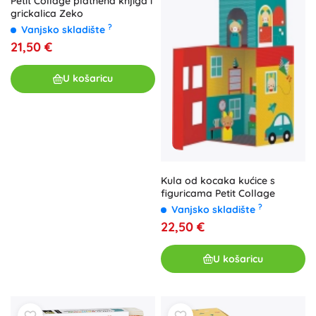
Petit Collage platnena knjiga i
grickalica Zeko
?
Vanjsko skladište
21,50 €
U košaricu
Kula od kocaka kućice s
figuricama Petit Collage
?
Vanjsko skladište
22,50 €
U košaricu