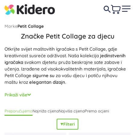
Marke
Petit Collage
Značke Petit Collage za djecu
Otkrijte svijet maštovitih igračaka s Petit Collage, gdje
kreativnost susreće održivost. Naša kolekcija
jedinstvenih
igračaka
svakom djetetu pruža beskrajne sate zabave i
učenja. Izrađene od visokokvalitetnih materijala, igračake
Petit Collage
sigurne su
za vašu djecu i potiču njihovu
maštu kroz
elegantan dizajn
.
Svaka Petit Collage igračka pažljivo je dizajnirana kako bi
Prikaži više
zadovoljila potrebe malih istraživača. Naši proizvodi,
uključujući
drvene puzzle
,
edukativne igre
i
interaktivne
Preporučujemo
Najniža cijena
Najviša cijena
Prema ocjeni
knjige
, razvijaju fine motoričke vještine i podupiru kreativni
razvoj. Osigurajte svojoj djeci
zabavno i sigurno
djetinjstvo
Filteri
uz naš asortiman igračaka. Petit Collage se ponosi
proizvodima koji su prijateljski prema okolišu. Korištenjem