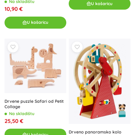
Na skladištu
U košaricu
10,90 €
U košaricu
Drvene puzzle Safari od Petit
Collage
Na skladištu
25,50 €
Drveno panoramsko kolo
U košaricu