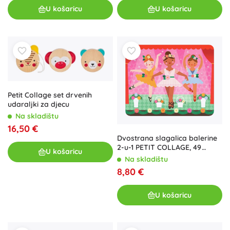
U košaricu
U košaricu
Petit Collage set drvenih
udaraljki za djecu
Na skladištu
16,50 €
Dvostrana slagalica balerine
2-u-1 PETIT COLLAGE, 49
U košaricu
dijelova
Na skladištu
8,80 €
U košaricu