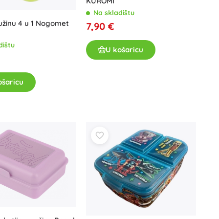
KUROMI
Na skladištu
 užinu 4 u 1 Nogomet
7,90 €
dištu
U košaricu
ošaricu