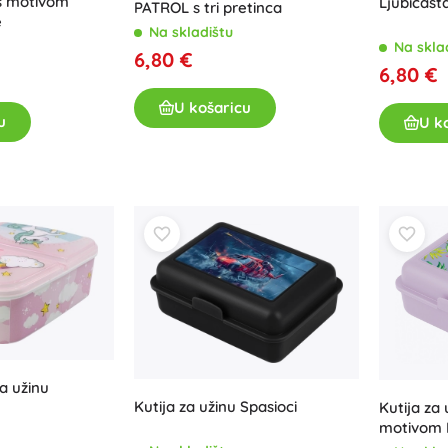
 s motivom
Ljubičast
PATROL s tri pretinca
e
Na skladištu
Na skla
6,80 €
6,80 €
U košaricu
u
U k
za užinu
Kutija za užinu Spasioci
Kutija za 
motivom K