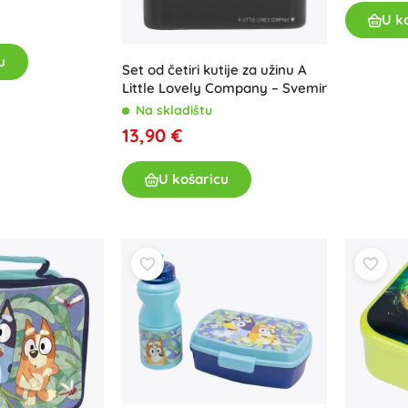
U k
Za djevojčice
Nakit
u
Set od četiri kutije za užinu A
Torbice
Little Lovely Company – Svemir
Kutije za nakit
Na skladištu
13,90 €
U košaricu