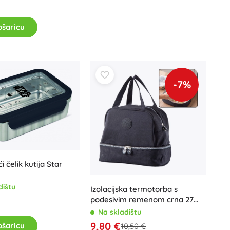
Art
Proslave
ošaricu
Kostimi
Dodaci za kostime
One Piece
Halloween
Uskrs
-7%
Gabinin čarobni kućica
Igračke za najmlađe
Zvečke, grickalice i dudice
Avatar
Interaktivne igračke
Slagalice, čekićanje, kocke
 čelik kutija Star
Mazilice i tješilice
dištu
Guralice i igračke na povlačenje
Izolacijska termotorba s
podesivim remenom crna 27
+
Prikaži više
cm
Na skladištu
9,80 €
ošaricu
10,50 €