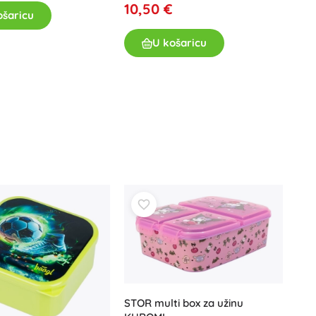
10,50 €
ošaricu
Poklon bonovi
U košaricu
STOR multi box za užinu