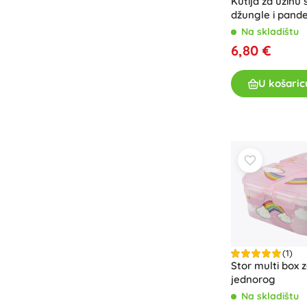
Kutija za užinu
džungle i pand
Na skladištu
6,80 €
U košaric
(1)
Stor multi box 
jednorog
Na skladištu