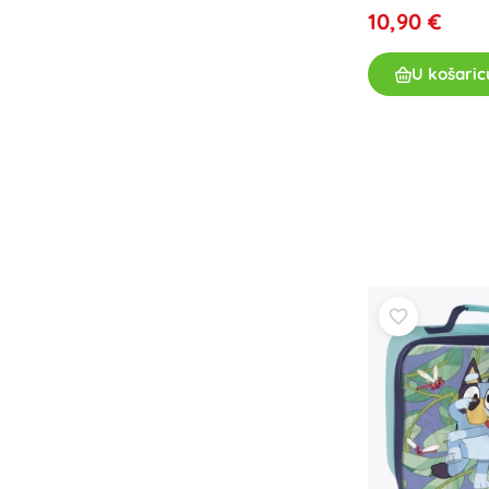
10,90 €
Knjige
Radne i zabavne bilježnice
U košaric
Za najmlađe
Dodaci za knjige
Razglednice
Za male pripovjedače
+
Prikaži više
Oprema za prodavaonice