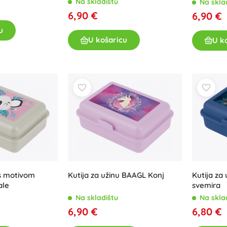
Na skladištu
Na skla
6,90 €
6,90 €
u
U košaricu
U k
Kutija za
 s motivom
Kutija za užinu BAAGL Konj
svemira
ale
Na skla
Na skladištu
6,80 €
6,90 €