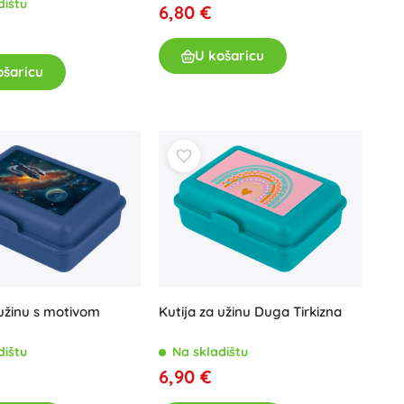
dištu
6,80 €
U košaricu
ošaricu
 užinu s motivom
Kutija za užinu Duga Tirkizna
dištu
Na skladištu
6,90 €