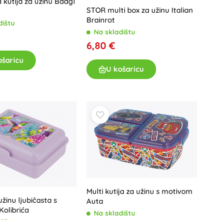
a kutija za užinu Baagl
STOR multi box za užinu Italian
Brainrot
dištu
Na skladištu
6,80 €
ošaricu
U košaricu
Multi kutija za užinu s motivom
užinu ljubičasta s
Auta
olibrića
Na skladištu