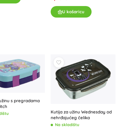
Igračke za kadu
U košaricu
Pribor
Baterije
Zamjenski dijelovi
Pumpice
 užinu s pregradama
itch
Kutija za užinu Wednesday od
dištu
nehrđajućeg čelika
Na skladištu