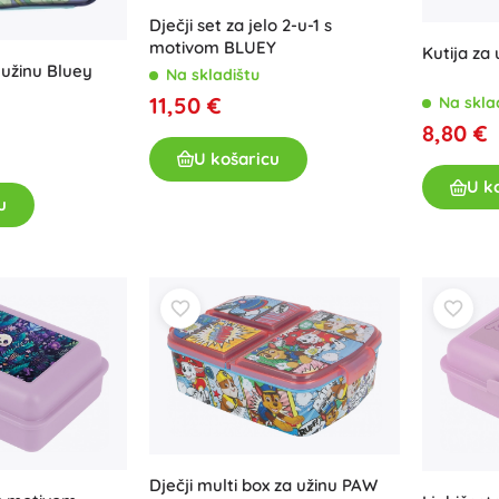
Dječji set za jelo 2-u-1 s
motivom BLUEY
Kutija za
 užinu Bluey
Na skladištu
11,50 €
Na skla
8,80 €
U košaricu
U k
u
Dječji multi box za užinu PAW