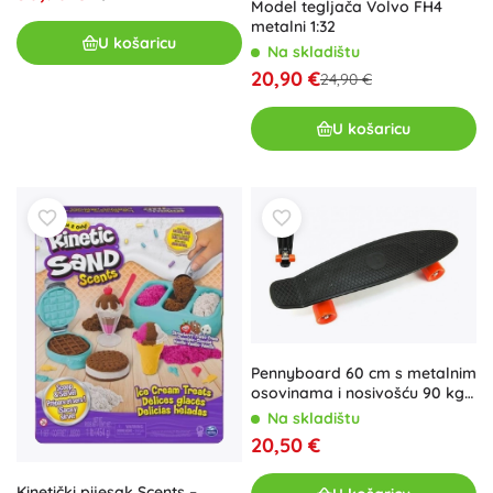
Model tegljača Volvo FH4
metalni 1:32
U košaricu
Na skladištu
20,90 €
24,90 €
U košaricu
Pennyboard 60 cm s metalnim
osovinama i nosivošću 90 kg –
crna
Na skladištu
20,50 €
Kinetički pijesak Scents –