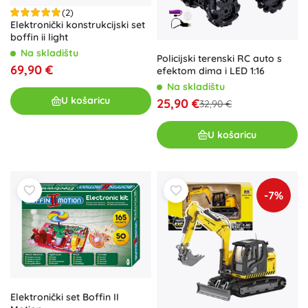
(2)
Elektronički konstrukcijski set
boffin ii light
Na skladištu
Policijski terenski RC auto s
69,90 €
efektom dima i LED 1:16
Na skladištu
U košaricu
25,90 €
32,90 €
U košaricu
-7%
Elektronički set Boffin II