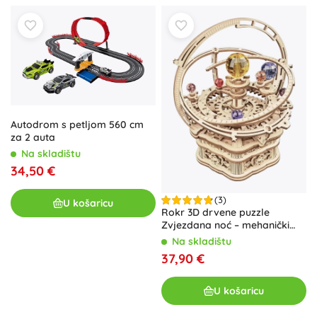
Autodrom s petljom 560 cm
za 2 auta
Na skladištu
34,50 €
(3)
U košaricu
Rokr 3D drvene puzzle
Zvjezdana noć – mehanički
planetarij s glazbenom
Na skladištu
kutijom
37,90 €
U košaricu