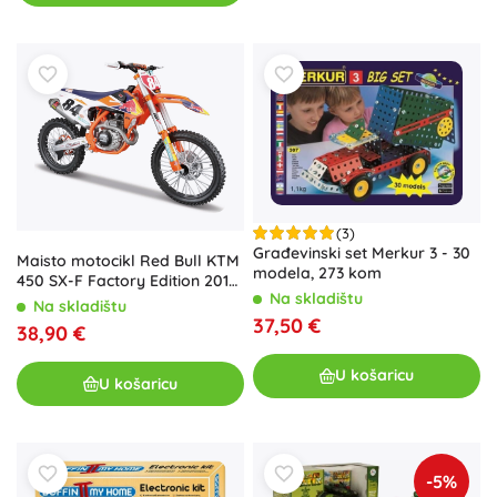
(3)
Građevinski set Merkur 3 - 30
Maisto motocikl Red Bull KTM
modela, 273 kom
450 SX-F Factory Edition 2018
Na skladištu
Jeffrey Herlings #84 1:6
Na skladištu
37,50 €
38,90 €
U košaricu
U košaricu
-5%