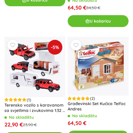
U košaricu
Na skladištu
64,50 €
84,50 €
U košaricu
-5%
(2)
(1)
Građevinski Set Kućica Teifoc
Terensko vozilo s karavanom
Andres
sa svjetlima i zvukovima 1:32 –
crveno
Na skladištu
Na skladištu
64,50 €
22,90 €
23,90 €