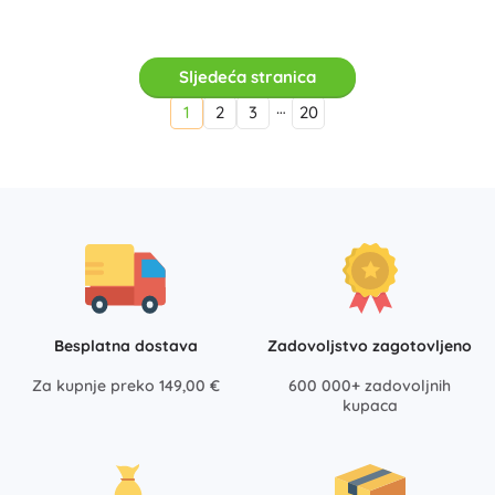
Sljedeća stranica
…
1
2
3
20
Besplatna dostava
Zadovoljstvo zagotovljeno
Za kupnje preko 149,00 €
600 000+ zadovoljnih
kupaca