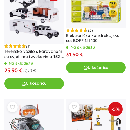
(3)
Elektronička konstrukcijska
set BOFFIN I 100
(1)
Na skladištu
Terensko vozilo s karavanom
31,50 €
sa svjetlima i zvukovima 1:32 –
bijelo
Na skladištu
U košaricu
25,90 €
27,90 €
U košaricu
-5%