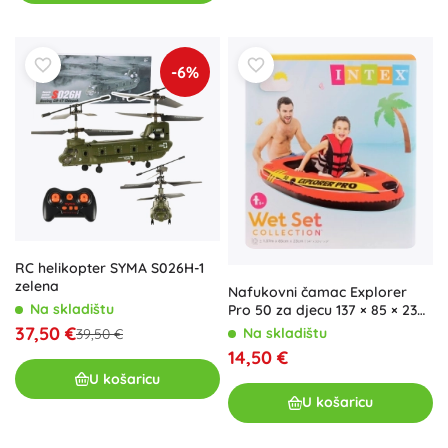
-6%
RC helikopter SYMA S026H-1
zelena
Nafukovni čamac Explorer
Na skladištu
Pro 50 za djecu 137 × 85 × 23
cm
37,50 €
Na skladištu
39,50 €
14,50 €
U košaricu
U košaricu