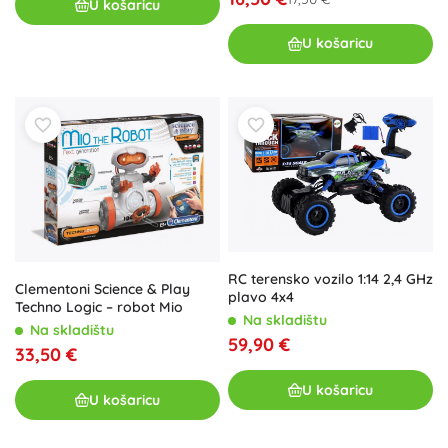
U košaricu
U košaricu
RC terensko vozilo 1:14 2,4 GHz
Clementoni Science & Play
plavo 4x4
Techno Logic – robot Mio
Na skladištu
Na skladištu
59,90 €
33,50 €
U košaricu
U košaricu