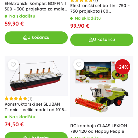
Elektronički komplet BOFFIN I
Elektronički set boffin i 750 –
300 – 300 projekata za male
750 projekata i 80
elektrotehničare
Na skladištu
komponenti
Na skladištu
59,90 €
99,90 €
U košaricu
U košaricu
-24%
(1)
Konstruktorski set SLUBAN
Titanic – veliki model od 1018
dijelova
Na skladištu
74,50 €
RC kombajn CLAAS LEXION
780 1:20 od Happy People