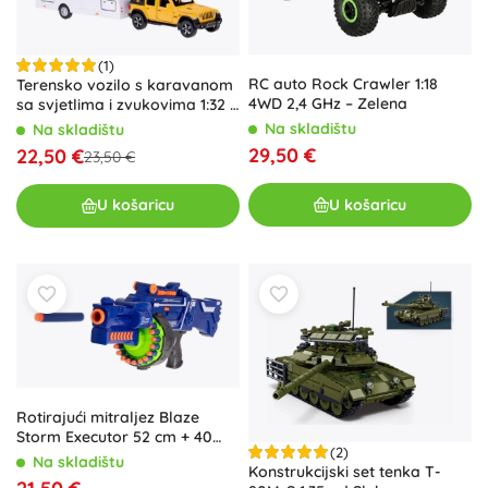
(1)
RC auto Rock Crawler 1:18
Terensko vozilo s karavanom
4WD 2,4 GHz – Zelena
sa svjetlima i zvukovima 1:32 –
žuto
Na skladištu
Na skladištu
29,50 €
22,50 €
23,50 €
U košaricu
U košaricu
Rotirajući mitraljez Blaze
Storm Executor 52 cm + 40
(2)
metaka NERF
Na skladištu
Konstrukcijski set tenka T-