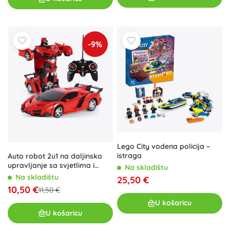
-9%
Lego City vodena policija –
istraga
Auto robot 2u1 na daljinsko
upravljanje sa svjetlima i
Na skladištu
zvukovima, drift – Crvena
Na skladištu
25,50 €
10,50 €
11,50 €
U košaricu
U košaricu