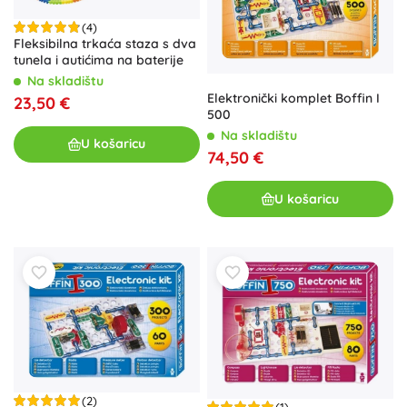
(4)
Fleksibilna trkaća staza s dva
tunela i autićima na baterije
Na skladištu
Elektronički komplet Boffin I
23,50 €
500
Na skladištu
U košaricu
74,50 €
U košaricu
(2)
(1)