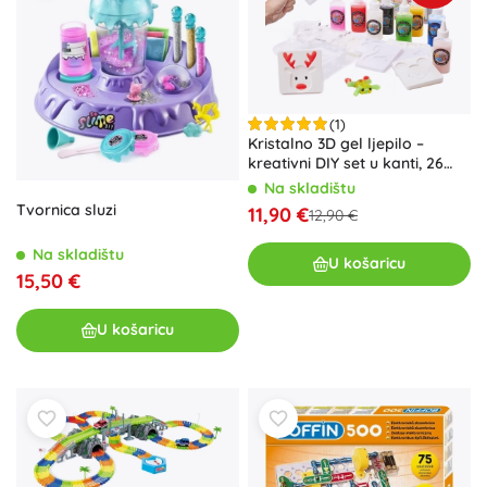
(1)
Kristalno 3D gel ljepilo –
kreativni DIY set u kanti, 26
dijelova
Na skladištu
Tvornica sluzi
11,90 €
12,90 €
Na skladištu
U košaricu
15,50 €
U košaricu