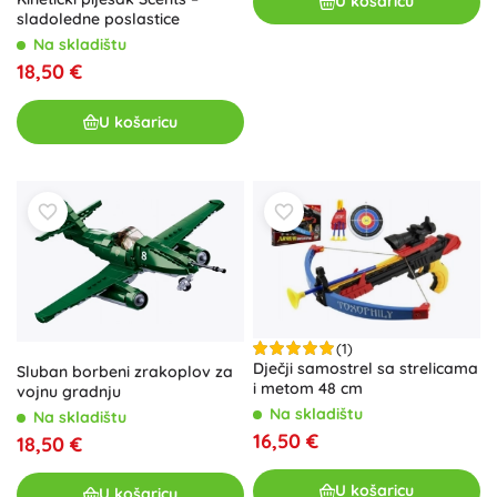
U košaricu
sladoledne poslastice
Na skladištu
18,50 €
U košaricu
(1)
Dječji samostrel sa strelicama
Sluban borbeni zrakoplov za
i metom 48 cm
vojnu gradnju
Na skladištu
Na skladištu
16,50 €
18,50 €
U košaricu
U košaricu