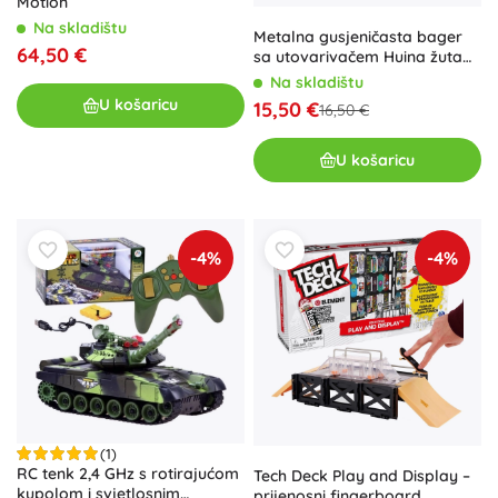
Motion
Na skladištu
Metalna gusjeničasta bager
64,50 €
sa utovarivačem Huina žuta
1:50
Na skladištu
U košaricu
15,50 €
16,50 €
U košaricu
-4%
-4%
(1)
RC tenk 2,4 GHz s rotirajućom
Tech Deck Play and Display –
kupolom i svjetlosnim
prijenosni fingerboard