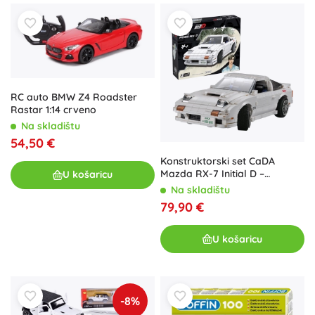
RC auto BMW Z4 Roadster
Rastar 1:14 crveno
Na skladištu
54,50 €
Konstruktorski set CaDA
Mazda RX-7 Initial D –
U košaricu
detaljan bijeli sportski
Na skladištu
automobil s 1552 dijela
79,90 €
U košaricu
-8%