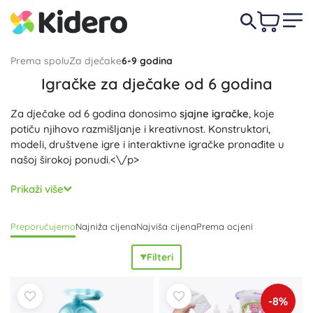
Prema spolu
Za dječake
6-9 godina
Igračke za dječake od 6 godina
Za dječake od 6 godina donosimo
sjajne igračke
, koje
potiču njihovo razmišljanje i kreativnost. Konstruktori,
modeli, društvene igre i interaktivne igračke pronađite u
našoj širokoj ponudi.<\/p>
Svi su proizvodi
sigurni i kvalitetni
, prikladni za samostalnu
Prikaži više
igru i zabavu s prijateljima. Pronađite pravi poklon za malog
istraživača!<\/p>
Preporučujemo
Najniža cijena
Najviša cijena
Prema ocjeni
Filteri
-8%