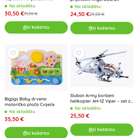
efektima – Zelena
skatepark sa stalkom
Na skladištu
Na skladištu
ELEMENT
30,50 €
24,50 €
31,50 €
25,50 €
U košaricu
U košaricu
Sluban Army borbeni
Bigjigs Baby drvena
helikopter AH-1Z Viper – set za
motorička ploča Cvijeće
slaganje od 482 dijela
Na skladištu
Na skladištu
25,50 €
35,50 €
U košaricu
U košaricu