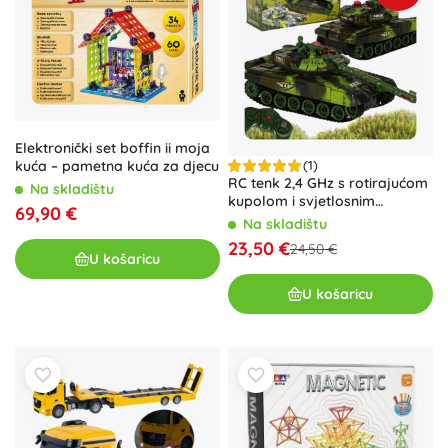
Elektronički set boffin ii moja
(1)
kuća – pametna kuća za djecu
RC tenk 2,4 GHz s rotirajućom
Na skladištu
kupolom i svjetlosnim
69,90 €
efektima – šumska kamuflaža
Na skladištu
23,50 €
24,50 €
U košaricu
U košaricu