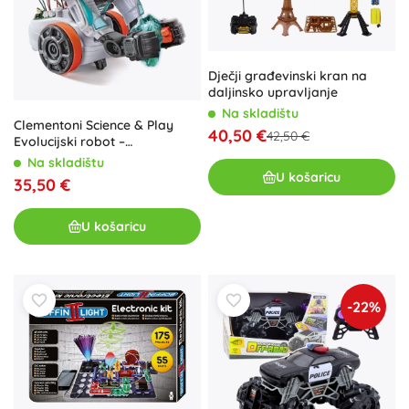
Dječji građevinski kran na
daljinsko upravljanje
Na skladištu
Clementoni Science & Play
40,50 €
42,50 €
Evolucijski robot –
programabilni STEM komplet
Na skladištu
U košaricu
35,50 €
U košaricu
-22%