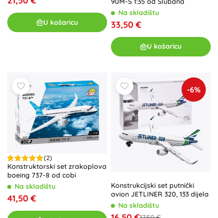
21,50 €
90M-S 1:35 od Slubana
Na skladištu
U košaricu
33,50 €
U košaricu
-6%
(2)
Konstruktorski set zrakoplova
boeing 737-8 od cobi
Konstrukcijski set putnički
Na skladištu
avion JETLINER 320, 133 dijela
41,50 €
Na skladištu
16,50 €
17,50 €