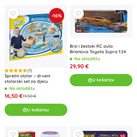
-16%
Brzi i žestoki RC auto
Brianova Toyota Supra 1:24
Na skladištu
29,90 €
(1)
Spretni stolar – drveni
U košaricu
stolarski set za djecu
Na skladištu
16,50 €
19,50 €
U košaricu