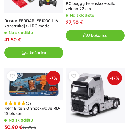
RC buggy terensko vozilo
zeleno 22 cm
Na skladištu
Rastar FERRARI SF1000 1:16
27,50 €
konstrukcijski RC model
formule
Na skladištu
U košaricu
41,50 €
U košaricu
-7%
-17%
(3)
Nerf Elite 2.0 Shockwave RD-
15 blaster
Na skladištu
30,90 €
32,90 €