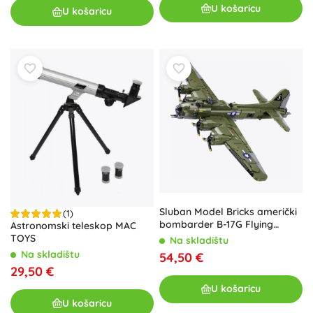
U košaricu
U košaricu
Sluban Model Bricks američki
(1)
bombarder B-17G Flying
Astronomski teleskop MAC
Fortress 1:44
TOYS
Na skladištu
Na skladištu
54,50 €
29,50 €
U košaricu
U košaricu