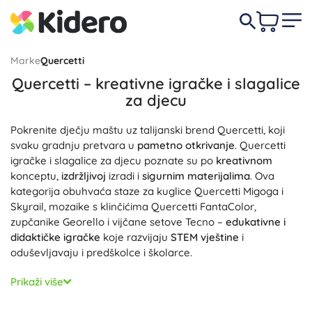
Marke
Quercetti
Quercetti – kreativne igračke i slagalice
za djecu
Pokrenite dječju maštu uz talijanski brend Quercetti, koji
svaku gradnju pretvara u
pametno otkrivanje
. Quercetti
igračke i slagalice za djecu poznate su po
kreativnom
konceptu,
izdržljivoj
izradi i
sigurnim materijalima
. Ova
kategorija obuhvaća staze za kuglice Quercetti Migoga i
Skyrail, mozaike s klinčićima Quercetti FantaColor,
zupčanike Georello i vijčane setove Tecno –
edukativne i
didaktičke igračke
koje razvijaju
STEM vještine
i
oduševljavaju i predškolce i školarce.
Staze za kuglice Quercetti Migoga i Quercetti Skyrail
Prikaži više
oduševit će male i veće graditelje: djeca grade visoke
trase, istražuju
gravitaciju
, testiraju brzinu kuglica i