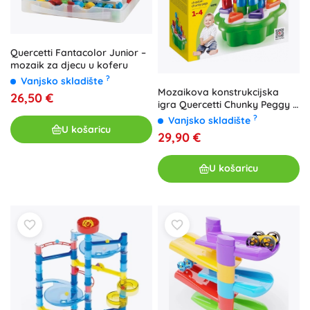
Quercetti Fantacolor Junior –
mozaik za djecu u koferu
?
Vanjsko skladište
Mozaikova konstrukcijska
26,50 €
igra Quercetti Chunky Peggy u
cvjetnoj kutiji
?
Vanjsko skladište
U košaricu
29,90 €
U košaricu