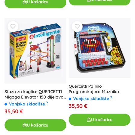
U košaricu
Quercetti Pallino
Staza za kuglice QUERCETTI
Programirajuća Mozaika
Migoga Elevator 150 dijelova
?
Vanjsko skladište
s dizalom
?
Vanjsko skladište
35,50 €
35,50 €
U košaricu
U košaricu