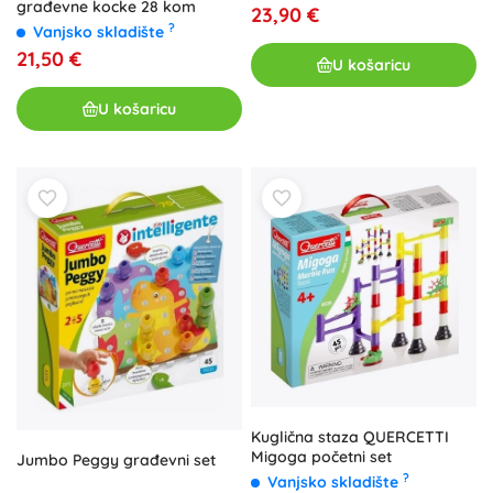
građevne kocke 28 kom
23,90 €
?
Vanjsko skladište
21,50 €
U košaricu
U košaricu
Kuglična staza QUERCETTI
Migoga početni set
Jumbo Peggy građevni set
?
Vanjsko skladište