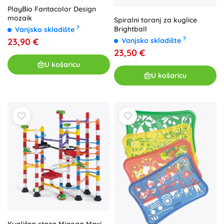
PlayBio Fantacolor Design
mozaik
Spiralni toranj za kuglice
?
Brightball
Vanjsko skladište
?
Vanjsko skladište
23,90 €
23,50 €
U košaricu
U košaricu
Kuglična staza Migoga Maxi