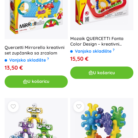
Mozaik QUERCETTI Fanta
Color Design – kreativni
Quercetti Mirrorello kreativni
pegboard set za djecu
?
Vanjsko skladište
set zupčanika sa zrcalom
15,50 €
?
Vanjsko skladište
13,50 €
U košaricu
U košaricu