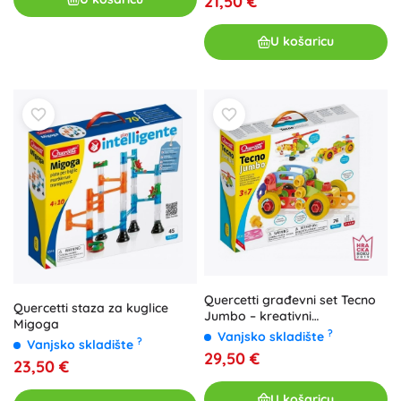
21,50 €
U košaricu
Quercetti građevni set Tecno
Quercetti staza za kuglice
Jumbo – kreativni
Migoga
konstrukcijski set za djecu
?
Vanjsko skladište
?
Vanjsko skladište
29,50 €
23,50 €
U košaricu