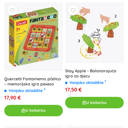
Stay Apple - Balansirajuća
igra za djecu
Quercetti Fantamemo pčelica
?
Vanjsko skladište
– memorijska igra pexeso
17,50 €
?
Vanjsko skladište
17,90 €
U košaricu
U košaricu