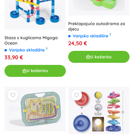
Preklapajuća autodrama za
djecu
?
Vanjsko skladište
Staza s kuglicama Migoga
24,50 €
Ocean
?
Vanjsko skladište
33,90 €
U košaricu
U košaricu