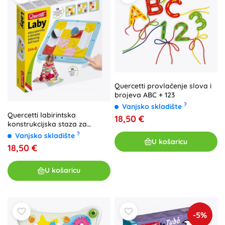
Quercetti provlačenje slova i
brojeva ABC + 123
?
Vanjsko skladište
Quercetti labirintska
18,50 €
konstrukcijska staza za
kuglice
?
Vanjsko skladište
U košaricu
18,50 €
U košaricu
-5%