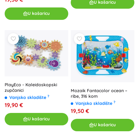
U košaricu
U košaricu
PlayEco - Kaleidoskopski
zupčanici
Mozaik Fantacolor ocean –
ribe, 316 kom
?
Vanjsko skladište
?
Vanjsko skladište
19,90 €
19,50 €
U košaricu
U košaricu