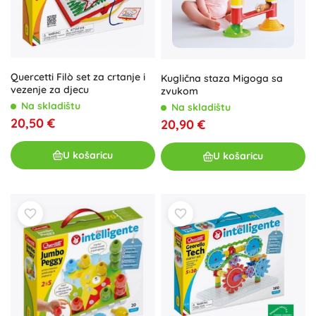
Quercetti Filò set za crtanje i
Kuglična staza Migoga sa
vezenje za djecu
zvukom
Na skladištu
Na skladištu
20,50 €
20,90 €
U košaricu
U košaricu