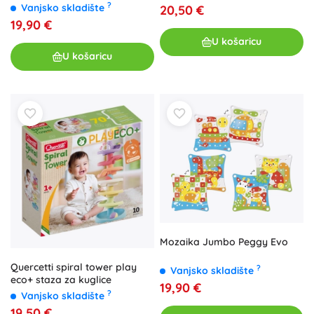
?
Vanjsko skladište
20,50 €
19,90 €
U košaricu
U košaricu
Mozaika Jumbo Peggy Evo
Quercetti spiral tower play
?
Vanjsko skladište
eco+ staza za kuglice
19,90 €
?
Vanjsko skladište
19,50 €