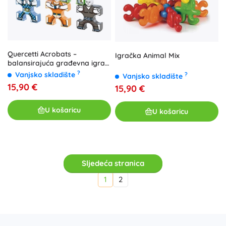
Quercetti Acrobats –
Igračka Animal Mix
balansirajuća građevna igra
za djecu
?
Vanjsko skladište
?
Vanjsko skladište
15,90 €
15,90 €
U košaricu
U košaricu
Sljedeća stranica
1
2