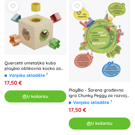
Quercetti umetaljka kubo
playbio oblikovna kocka za
malu djecu
?
Vanjsko skladište
17,50 €
PlayBio - Šarena građevna
igra Chunky Peggy za razvoj
U košaricu
djece
?
Vanjsko skladište
17,50 €
U košaricu