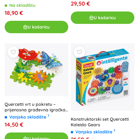
29,50 €
Na skladištu
18,90 €
U košaricu
U košaricu
Quercetti vrt u pokretu –
prijenosna građevna igračka
za djecu
?
Vanjsko skladište
Konstruktorski set Quercetti
14,50 €
Kaleido Gears
?
Vanjsko skladište
U košaricu