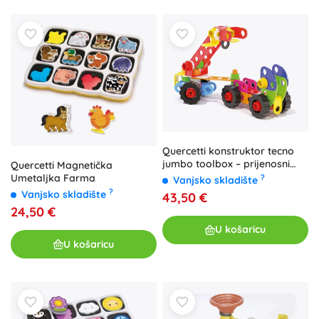
Quercetti konstruktor tecno
jumbo toolbox – prijenosni
Quercetti Magnetička
kovčeg s 84 dijelova
Umetaljka Farma
?
Vanjsko skladište
?
Vanjsko skladište
43,50 €
24,50 €
U košaricu
U košaricu