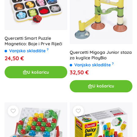
Quercetti Smart Puzzle
Magnetico: Boje i Prve Riječi
?
Vanjsko skladište
Quercetti Migoga Junior staza
24,50 €
za kuglice PlayBio
?
Vanjsko skladište
32,50 €
U košaricu
U košaricu