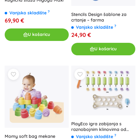
?
Vanjsko skladište
Stencils Design šablone za
69,90 €
crtanje – farma
?
Vanjsko skladište
24,90 €
U košaricu
U košaricu
PlayEco igra zabijanja s
raznobojnim klinovima od
reciklirane plastike
?
Momy soft bag mekane
Vanjsko skladište