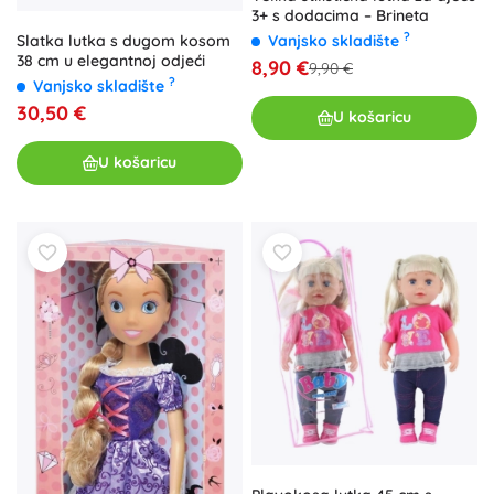
3+ s dodacima – Brineta
?
Vanjsko skladište
Slatka lutka s dugom kosom
38 cm u elegantnoj odjeći
8,90 €
9,90 €
?
Vanjsko skladište
30,50 €
U košaricu
U košaricu