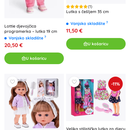
(1)
Lutka s češljem 35 cm
?
Vanjsko skladište
Lottie djevojčica
11,50 €
programerka – lutka 19 cm
?
Vanjsko skladište
U košaricu
20,50 €
U košaricu
-11%
Velika stilistička lutka za djecu