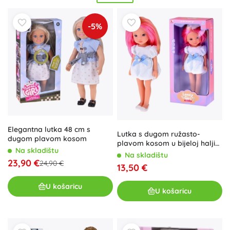
bočice, krevetiće ili
kolica za lutke
za još autentičniju igru.
Odaberite modele
od 3 godine
,
od 4 godine
i
od 5 godina
–
-5%
od omiljenih svakodnevnih pratitelja do
kolekcionarskih
lutaka
za strastvene entuzijaste.
Elegantna lutka 48 cm s
Lutka s dugom ružasto-
dugom plavom kosom
plavom kosom u bijeloj haljini
Na skladištu
s plavom mašnom 33 cm
Na skladištu
23,90 €
24,90 €
13,50 €
U košaricu
U košaricu