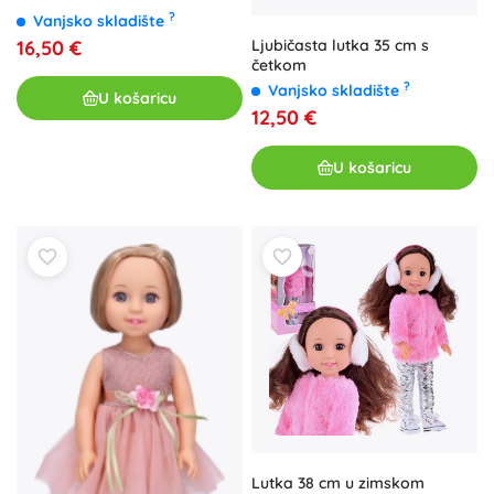
?
Vanjsko skladište
Ljubičasta lutka 35 cm s
16,50 €
četkom
?
Vanjsko skladište
U košaricu
12,50 €
U košaricu
Lutka 38 cm u zimskom