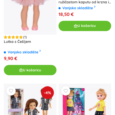
ružičastom kaputu od krzna i
bijelim ušnim klapnama
?
Vanjsko skladište
18,50 €
U košaricu
(1)
Lutka s Češljem
?
Vanjsko skladište
9,90 €
U košaricu
-4%