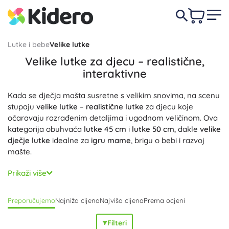
Lutke i bebe
Velike lutke
Velike lutke za djecu – realistične,
interaktivne
Kada se dječja mašta susretne s velikim snovima, na scenu
stupaju
velike lutke
–
realistične lutke
za djecu koje
očaravaju razrađenim detaljima i ugodnom veličinom. Ova
kategorija obuhvaća
lutke 45 cm
i
lutke 50 cm
, dakle
velike
dječje lutke
idealne za
igru mame
, brigu o bebi i razvoj
mašte.
Za maženje birajte modele s
mekanim tijelom
, za ljubitelje
Prikaži više
detalja
vinilne lutke
s
pokretnim zglobovima
i
pokretnim
udovima
te
uspavanim očima
. Ne nedostaju ni
interaktivne
Preporučujemo
Najniža cijena
Najviša cijena
Prema ocjeni
lutke
–
lutke sa zvukovima
i
lutke sa svjetlom
, koje potiču
socijalne vještine, empatiju i realističnu brigu o
bebama
.
Filteri
Ovdje ćete pronaći i
lutke s dodacima
:
odjeću za lutke
,