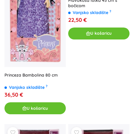
Plavokosa lutka 45 cm s
bočicom
?
Vanjsko skladište
22,50 €
U košaricu
Princeza Bambolina 80 cm
?
Vanjsko skladište
36,50 €
U košaricu