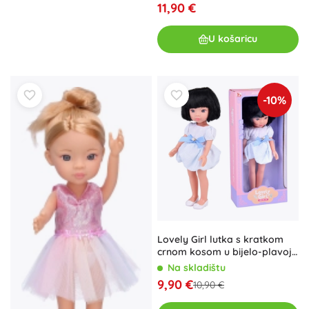
11,90 €
U košaricu
-10%
Lovely Girl lutka s kratkom
crnom kosom u bijelo-plavoj
haljini 33 cm
Na skladištu
9,90 €
10,90 €