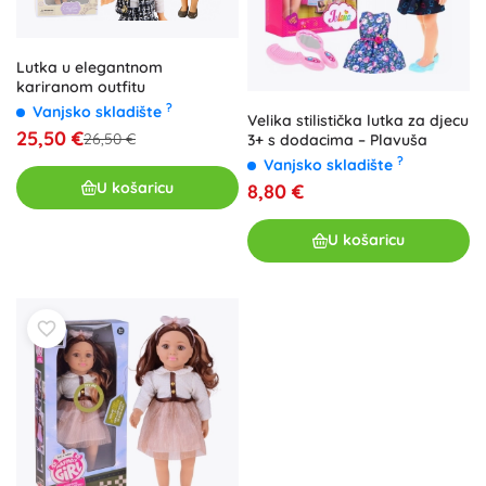
Lutka u elegantnom
kariranom outfitu
?
Vanjsko skladište
Velika stilistička lutka za djecu
25,50 €
26,50 €
3+ s dodacima – Plavuša
?
Vanjsko skladište
U košaricu
8,80 €
U košaricu