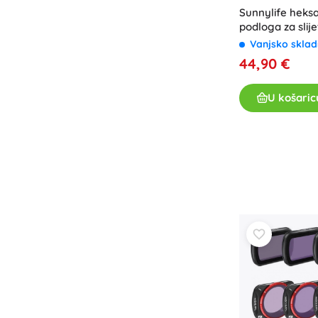
Sunnylife heks
podloga za slij
110 cm, vodoot
Vanjsko sklad
44,90 €
U košaric