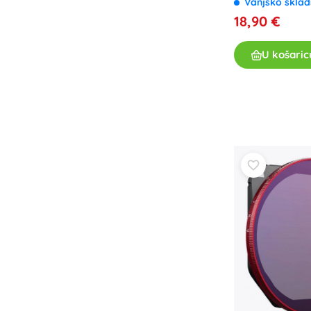
Vanjsko sklad
18,90 €
U košaric