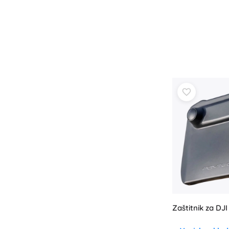
Knjige
Radne i zabavne bilježnice
Za najmlađe
Dodaci za knjige
Razglednice
Za male pripovjedače
+
Prikaži više
Oprema za prodavaonice
Zaštitnik za DJ