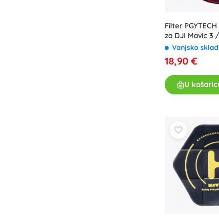
Filter PGYTECH
za DJI Mavic 3 
(P-26A-017)
Vanjsko sklad
18,90 €
U košaric