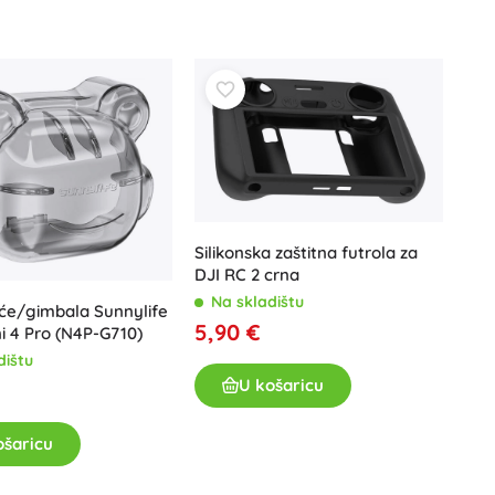
Art
Proslave
Kostimi
Dodaci za kostime
One Piece
Halloween
Uskrs
Gabinin čarobni kućica
Silikonska zaštitna futrola za
Igračke za najmlađe
DJI RC 2 crna
Zvečke, grickalice i dudice
Na skladištu
Avatar
eće/gimbala Sunnylife
Interaktivne igračke
5,90 €
ni 4 Pro (N4P-G710)
Slagalice, čekićanje, kocke
dištu
Guralice i igračke na povlačenje
U košaricu
Mazilice i tješilice
+
Prikaži više
ošaricu