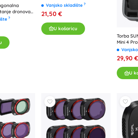
?
Vanjsko skladište
agonalna
etanje dronova
21,50 €
porna
?
ište
U košaricu
Torba SU
Mini 4 Pro
u
Vanjsko
29,90 
U k