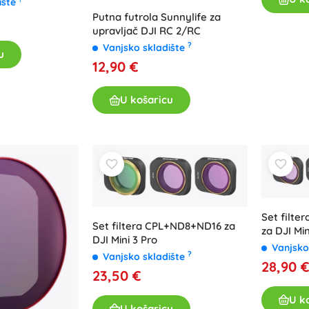
ište
Putna futrola Sunnylife za
upravljač DJI RC 2/RC
?
Vanjsko skladište
u
12,90 €
U košaricu
Set filte
Set filtera CPL+ND8+ND16 za
za DJI Min
DJI Mini 3 Pro
Vanjsko
?
Vanjsko skladište
28,90 
23,50 €
U k
U košaricu