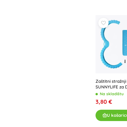
Oprema za djecu
Sigurnost
Hranjenje i dojenje
Kupanje
Kolica
Spavanje
+
Prikaži više
Elektroničke igračke
Igračke na daljinsko upravljanje
Zaštitni stražnj
Igraće konzole
SUNNYLIFE za D
Dronovi
Na skladištu
Mikroskopi i teleskopi
3,80 €
Satovi
U košaric
+
Prikaži više