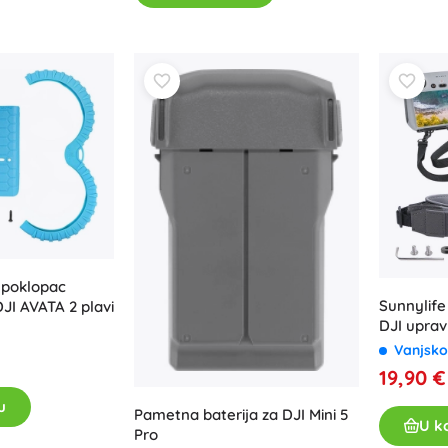
Oružje
Pistole
Mačevi i bodeži
Vodne pištolje
Lukovi
Kuše
+
Prikaži više
Dječja odjeća
Dječja odjeća za bebe
i poklopac
Majice
Sunnylife
JI AVATA 2 plavi
DJI uprav
Hudice i puloveri
Vanjsko
Obuća
19,90 €
Čarape i tajice
u
+
Prikaži više
Pametna baterija za DJI Mini 5
U k
Pro