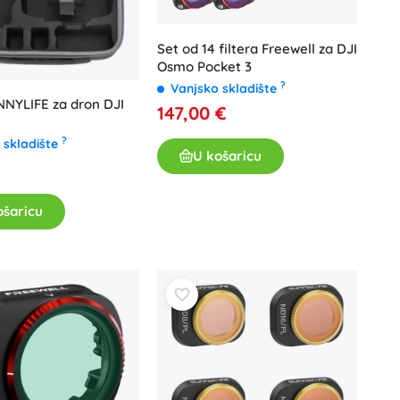
Set od 14 filtera Freewell za DJI
Osmo Pocket 3
?
Vanjsko skladište
NNYLIFE za dron DJI
147,00 €
?
 skladište
U košaricu
€
ošaricu