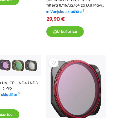
filtera 8/16/32/64 za DJI Mavic
3 / Mavic 3 CINE (P-26A-034)
?
Vanjsko skladište
29,90 €
U košaricu
ra UV, CPL, ND4 i ND8
i 3 Pro
?
 skladište
€
ošaricu