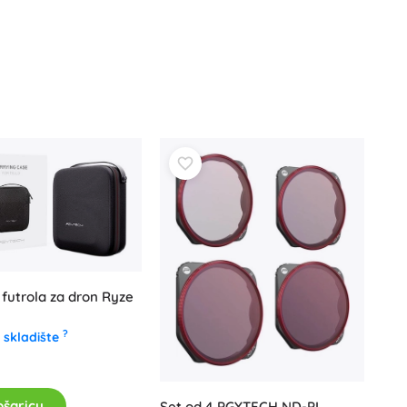
Poklon bonovi
futrola za dron Ryze
?
 skladište
ošaricu
Set od 4 PGYTECH ND-PL