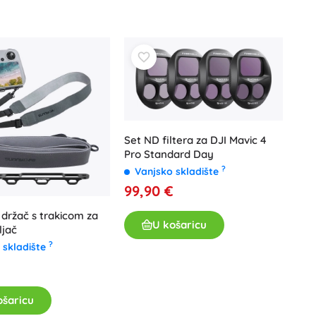
Igračke za kadu
Set ND filtera za DJI Mavic 4
Pro Standard Day
?
Pribor
Vanjsko skladište
99,90 €
Baterije
Zamjenski dijelovi
 držač s trakicom za
U košaricu
ljač
Pumpice
?
 skladište
ošaricu