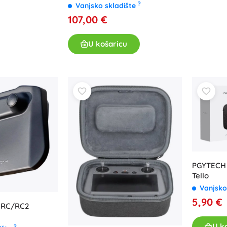
?
Vanjsko skladište
Za djevojčice
107,00 €
Nakit
Torbice
U košaricu
Kutije za nakit
PGYTECH 
Tello
Vanjsko
5,90 €
I RC/RC2
U k
?