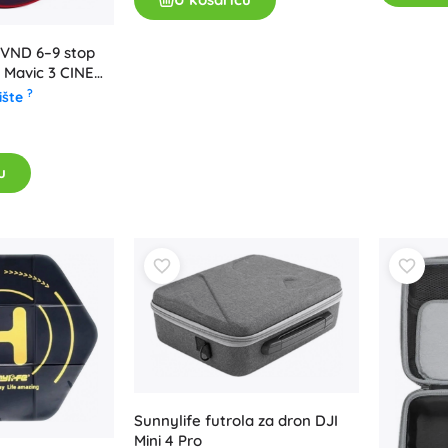
 VND 6–9 stop
/ Mavic 3 CINE
?
ište
u
Sunnylife futrola za dron DJI
Mini 4 Pro