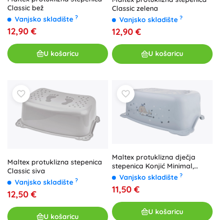
Classic bež
Classic zelena
?
?
Vanjsko skladište
Vanjsko skladište
12,90 €
12,90 €
U košaricu
U košaricu
Maltex protuklizna dječja
Maltex protuklizna stepenica
stepenica Konjić Minimal,
Classic siva
čelično siva
?
Vanjsko skladište
?
Vanjsko skladište
11,50 €
12,50 €
U košaricu
U košaricu