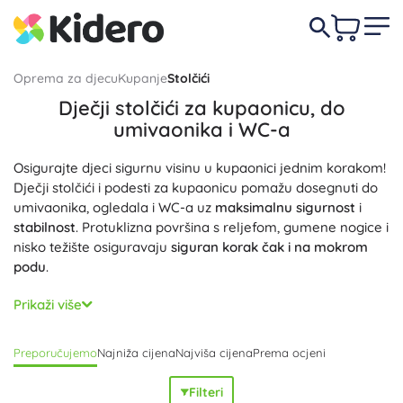
Oprema za djecu
Kupanje
Stolčići
Dječji stolčići za kupaonicu, do
umivaonika i WC-a
Osigurajte djeci sigurnu visinu u kupaonici jednim korakom!
Dječji stolčići i podesti za kupaonicu pomažu dosegnuti do
umivaonika, ogledala i WC-a uz
maksimalnu sigurnost
i
stabilnost
. Protuklizna površina s reljefom, gumene nogice i
nisko težište osiguravaju
siguran korak čak i na mokrom
podu
.
Odaberite jednostupanjski ili dvostupanjski dječji stolčić
Prikaži više
prema visini i dobi djeteta. Široka baza, zaobljeni rubovi i
kvalitetni materijali poput izdržljive plastike bez BPA i TPR-a
Preporučujemo
Najniža cijena
Najviša cijena
Prema ocjeni
pružaju
stabilnost
,
sigurnost
i
visoku nosivost
. Ergonomski
oblik i lako periva površina otporna na vlagu i sapun
Filteri
održavaju stolčić
higijenskim
i pri svakodnevnom kupanju.