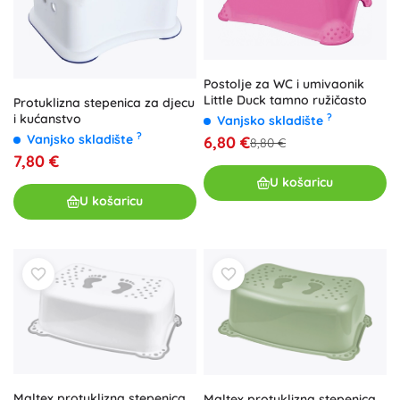
Postolje za WC i umivaonik
Little Duck tamno ružičasto
Protuklizna stepenica za djecu
?
i kućanstvo
Vanjsko skladište
?
Vanjsko skladište
6,80 €
8,80 €
7,80 €
U košaricu
U košaricu
Maltex protuklizna stepenica
Maltex protuklizna stepenica