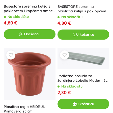
Basestore spremna kutija s
BASESTORE spremna
poklopcem i kopčama amber
plastična kutija s poklopcem i
3 l (19 × 28 × 9 cm)
kopčama 3 l PINE
Na skladištu
Na skladištu
4,80 €
4,80 €
U košaricu
U košaricu
Podložna posuda za
žardinjeru Lobelia Modern 50
cm svijetlozelena
Na skladištu
2,80 €
U košaricu
Plastična tegla HEIDRUN
Primavera 25 cm