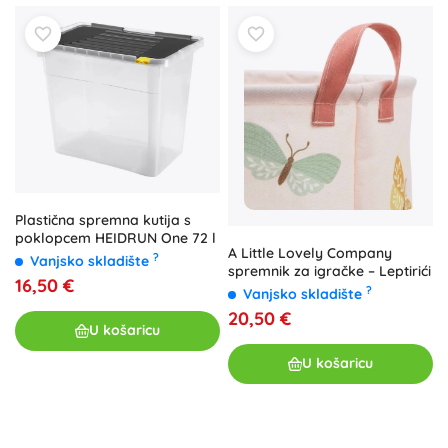
Plastična spremna kutija s
poklopcem HEIDRUN One 72 l
A Little Lovely Company
?
Vanjsko skladište
spremnik za igračke – Leptirići
16,50 €
?
Vanjsko skladište
20,50 €
U košaricu
U košaricu