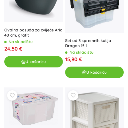
Ovalna posuda za cvijeće Aria
40 cm, grafit
Set od 3 spremnih kutija
Na skladištu
Dragon 15 l
24,50 €
Na skladištu
15,90 €
U košaricu
U košaricu