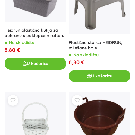
Heidrun plastična kutija za
pohranu s poklopcem rattan
20 l
Plastična stolica HEIDRUN,
Na skladištu
miješane boje
8,80 €
Na skladištu
6,80 €
U košaricu
U košaricu