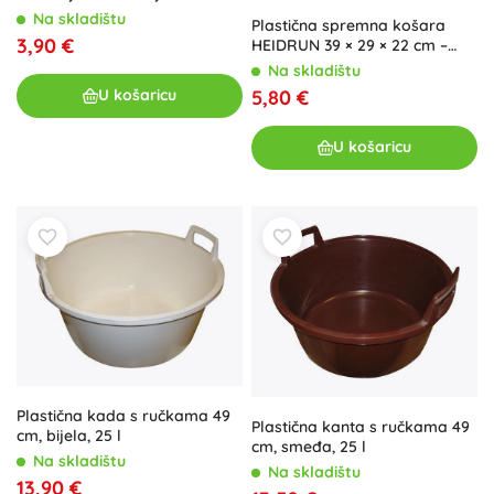
Na skladištu
Plastična spremna košara
3,90 €
HEIDRUN 39 × 29 × 22 cm –
mješavina boja
Na skladištu
5,80 €
U košaricu
U košaricu
Plastična kada s ručkama 49
Plastična kanta s ručkama 49
cm, bijela, 25 l
cm, smeđa, 25 l
Na skladištu
Na skladištu
13,90 €