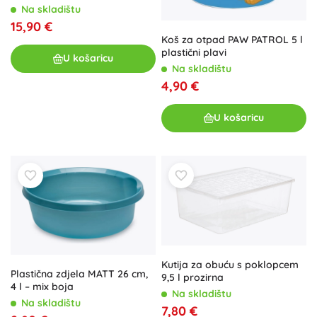
plastika
Na skladištu
15,90 €
Koš za otpad PAW PATROL 5 l
plastični plavi
U košaricu
Na skladištu
4,90 €
U košaricu
Kutija za obuću s poklopcem
Plastična zdjela MATT 26 cm,
9,5 l prozirna
4 l – mix boja
Na skladištu
Na skladištu
7,80 €