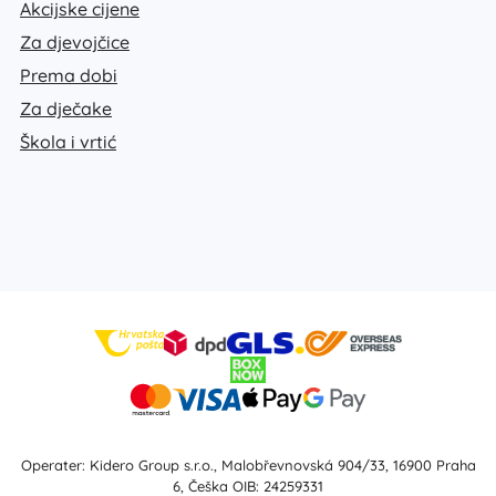
Akcijske cijene
Za djevojčice
Prema dobi
Za dječake
Škola i vrtić
Operater: Kidero Group s.r.o., Malobřevnovská 904/33, 16900 Praha
6, Češka OIB: 24259331