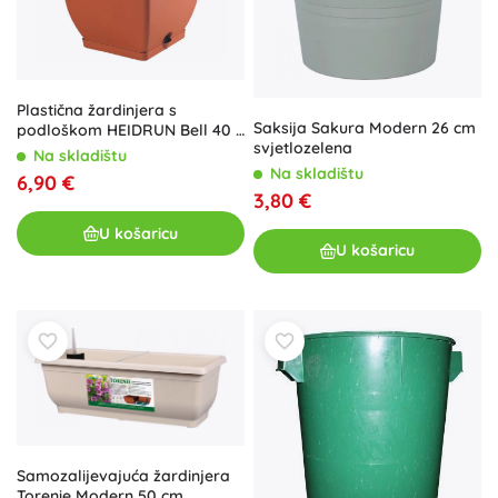
Plastična žardinjera s
Saksija Sakura Modern 26 cm
podloškom HEIDRUN Bell 40 ×
svjetlozelena
40 × 34 cm
Na skladištu
Na skladištu
6,90 €
3,80 €
U košaricu
U košaricu
Samozalijevajuća žardinjera
Torenie Modern 50 cm