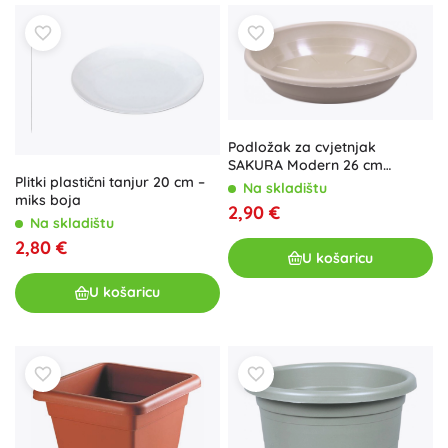
Podložak za cvjetnjak
SAKURA Modern 26 cm
Plitki plastični tanjur 20 cm –
svijetlosmeđa
Na skladištu
miks boja
2,90 €
Na skladištu
2,80 €
U košaricu
U košaricu