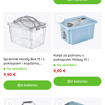
Kutija za pohranu s
Spremnik Handy Box 13 l s
poklopcem Mickey 15 l
poklopcem i kopčama,
Na skladištu
proziran
Na skladištu
8,80 €
9,90 €
U košaricu
U košaricu