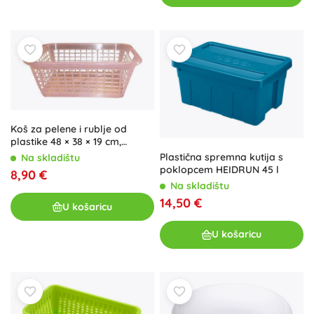
Koš za pelene i rublje od
plastike 48 × 38 × 19 cm,
mješavina boja
Plastična spremna kutija s
Na skladištu
poklopcem HEIDRUN 45 l
8,90 €
Na skladištu
14,50 €
U košaricu
U košaricu