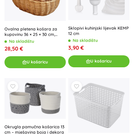
Sklopivi kuhinjski lijevak KEMP
Ovalna pletena košara za
12 cm
kupovinu 36 × 25 × 30 cm,
lakirana, s uzdužnom ručkom
Na skladištu
Na skladištu
3,90 €
28,50 €
U košaricu
U košaricu
Okrugla pamučna košarica 13
cm – mješavina boja i dekora