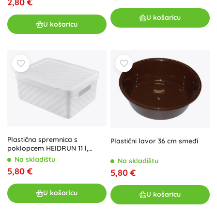
2,80 €
U košaricu
U košaricu
Plastična spremnica s
Plastični lavor 36 cm smeđi
poklopcem HEIDRUN 11 l,
mješavina boja
Na skladištu
Na skladištu
5,80 €
5,80 €
U košaricu
U košaricu