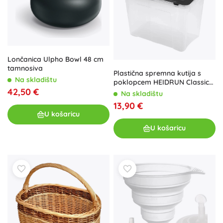
Lončanica Ulpho Bowl 48 cm
tamnosiva
Plastična spremna kutija s
Na skladištu
poklopcem HEIDRUN Classic
42,50 €
60 l
Na skladištu
13,90 €
U košaricu
U košaricu