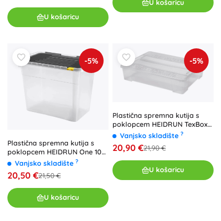
U košaricu
U košaricu
-5%
-5%
Plastična spremna kutija s
poklopcem HEIDRUN TexBox
60 l
?
Vanjsko skladište
Plastična spremna kutija s
20,90 €
21,90 €
poklopcem HEIDRUN One 100
l
?
Vanjsko skladište
U košaricu
20,50 €
21,50 €
U košaricu