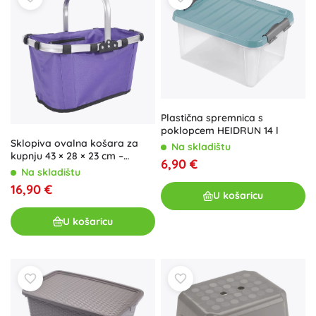
Plastična spremnica s
poklopcem HEIDRUN 14 l
Sklopiva ovalna košara za
Na skladištu
kupnju 43 × 28 × 23 cm –
6,90 €
ljubičasta
Na skladištu
16,90 €
U košaricu
U košaricu