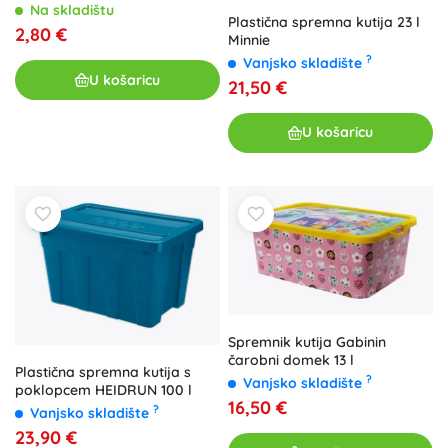
rešetka, mix boja
Na skladištu
Plastična spremna kutija 23 l
2,80 €
Minnie
?
Vanjsko skladište
U košaricu
21,50 €
U košaricu
Spremnik kutija Gabinin
čarobni domek 13 l
Plastična spremna kutija s
?
Vanjsko skladište
poklopcem HEIDRUN 100 l
16,50 €
?
Vanjsko skladište
23,90 €