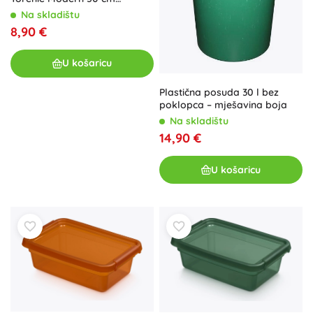
svijetlosmeđa
Na skladištu
8,90 €
U košaricu
Plastična posuda 30 l bez
poklopca – mješavina boja
Na skladištu
14,90 €
U košaricu