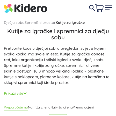
Dječja soba
Spremišni prostor
Kutije za igračke
Kutije za igračke i spremnici za dječju
sobu
Pretvorite kaos u dječjoj sobi u pregledan svijet u kojem
svaka kocka ima svoje mjesto. Kutije za igračke donose
red
,
laku organizaciju
i
stilski izgled
u svaku dječju sobu.
Spremne kutije i kutije za igračke, spremnici i drvene
škrinje dostupni su u mnogo veličina i oblika – plastične
kutije s poklopcem, platnene košare, kutije na kotačima te
sklopivi spremnici koji štede prostor.
Odaberite stogive kutije s poklopcem za maksimalno
Prikaži više
iskorištenje
prostora za pohranu
, prozirne spremne kutije
za brzo pronalaženje kocaka i setova za slaganje ili
Preporučujemo
Najniža cijena
Najviša cijena
Prema ocjeni
tekstilne košare za plišance. Praktični detalji poput ručki,
prihvata, pregrada, etiketa i prozorčića za opis pomažu