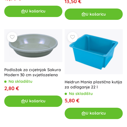
13,50 €
U košaricu
U košaricu
Podložak za cvjetnjak Sakura
Modern 30 cm svjetlozelena
Na skladištu
Heidrun Mania plastična kutija
za odlaganje 22 l
2,80 €
Na skladištu
5,80 €
U košaricu
U košaricu