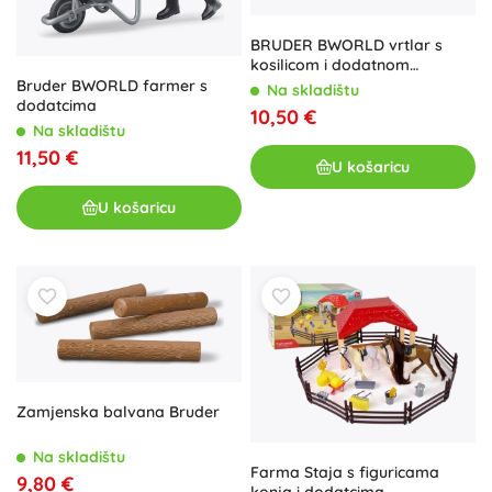
BRUDER BWORLD vrtlar s
kosilicom i dodatnom
opremom
Bruder BWORLD farmer s
Na skladištu
dodatcima
10,50 €
Na skladištu
11,50 €
U košaricu
U košaricu
Zamjenska balvana Bruder
Na skladištu
Farma Staja s figuricama
9,80 €