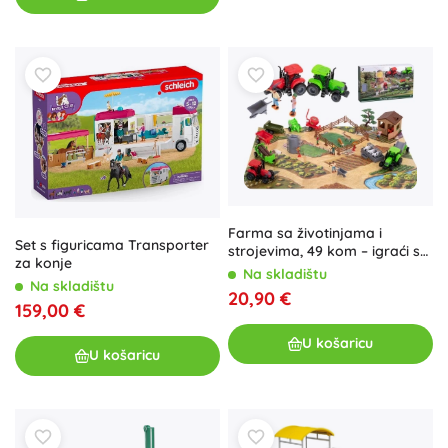
Farma sa životinjama i
Set s figuricama Transporter
strojevima, 49 kom – igraći set
za konje
za djecu
Na skladištu
Na skladištu
20,90 €
159,00 €
U košaricu
U košaricu