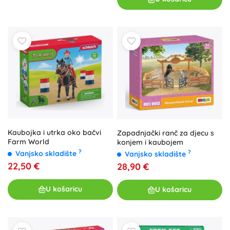
Kaubojka i utrka oko bačvi
Zapadnjački ranč za djecu s
Farm World
konjem i kaubojem
?
?
Vanjsko skladište
Vanjsko skladište
22,50 €
28,90 €
U košaricu
U košaricu