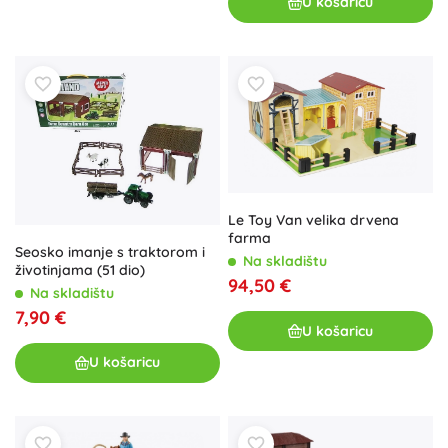
U košaricu
Le Toy Van velika drvena
farma
Seosko imanje s traktorom i
Na skladištu
životinjama (51 dio)
94,50 €
Na skladištu
7,90 €
U košaricu
U košaricu