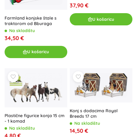
37,90 €
Farmland konjske štale s
U košaricu
traktorom od Bburaga
Na skladištu
34,50 €
U košaricu
Konj s dodacima Royal
Plastične figurice konja 15 cm
Breeds 17 cm
- 1 komad
Na skladištu
Na skladištu
14,50 €
4,80 €