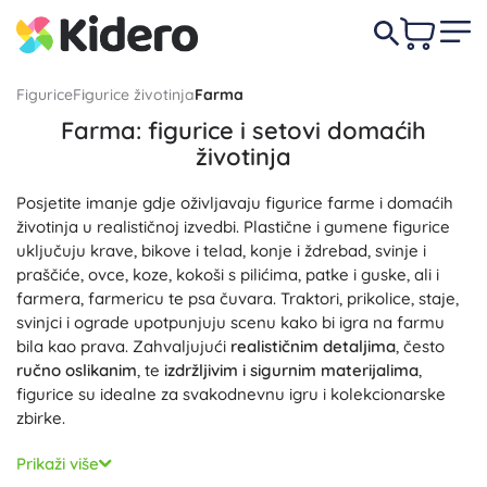
Figurice
Figurice životinja
Farma
Farma: figurice i setovi domaćih
životinja
Posjetite imanje gdje oživljavaju figurice farme i domaćih
životinja u realističnoj izvedbi. Plastične i gumene figurice
uključuju krave, bikove i telad, konje i ždrebad, svinje i
praščiće, ovce, koze, kokoši s pilićima, patke i guske, ali i
farmera, farmericu te psa čuvara. Traktori, prikolice, staje,
svinjci i ograde upotpunjuju scenu kako bi igra na farmu
bila kao prava. Zahvaljujući
realističnim detaljima
, često
ručno oslikanim
, te
izdržljivim i sigurnim materijalima
,
figurice su idealne za svakodnevnu igru i kolekcionarske
zbirke.
Farmarske figurice odlične su edukativne igračke: djeca
Prikaži više
uče prepoznavati vrste domaćih životinja, njihovo