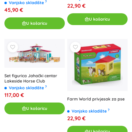
?
Vanjsko skladište
22,90 €
45,90 €
U košaricu
U košaricu
Set figurica Jahački centar
Lakeside Horse Club
?
Vanjsko skladište
117,00 €
Farm World privjesak za pse
U košaricu
?
Vanjsko skladište
22,90 €
U košaricu