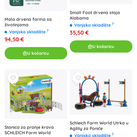
Small Foot drvena staja
Alabama
Mala drvena farma sa
?
životinjama
Vanjsko skladište
?
Vanjsko skladište
35,50 €
94,50 €
U košaricu
U košaricu
Schleich Farm World Utrka u
Stanica za pranje krava
Agility za Poniće
SCHLEICH Farm World
?
Vanjsko skladište