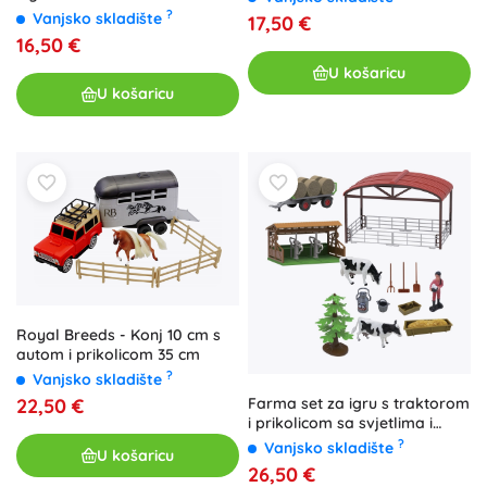
zamorce
?
Vanjsko skladište
17,50 €
16,50 €
U košaricu
U košaricu
Royal Breeds - Konj 10 cm s
autom i prikolicom 35 cm
?
Vanjsko skladište
Farma set za igru s traktorom
22,50 €
i prikolicom sa svjetlima i
zvukovima, 16 dijelova
?
Vanjsko skladište
U košaricu
26,50 €