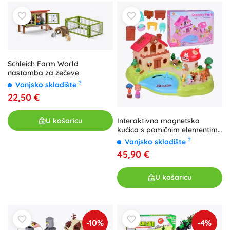
Schleich Farm World
nastamba za zečeve
?
Vanjsko skladište
22,50 €
U košaricu
Interaktivna magnetska
kućica s pomičnim elementima
Scenery Park
?
Vanjsko skladište
45,90 €
U košaricu
-10%
-4%