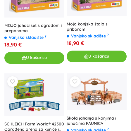
Mojo konjska štala s
MOJO jahaći set s ogradom i
priborom
preponama
?
Vanjsko skladište
?
Vanjsko skladište
18,90 €
18,90 €
U košaricu
U košaricu
Škola jahanja s konjima i
jahačima FAUNICA
SCHLEICH Farm World® 42500
Ograđena arena za kuniće i
?
Vanjsko skladište