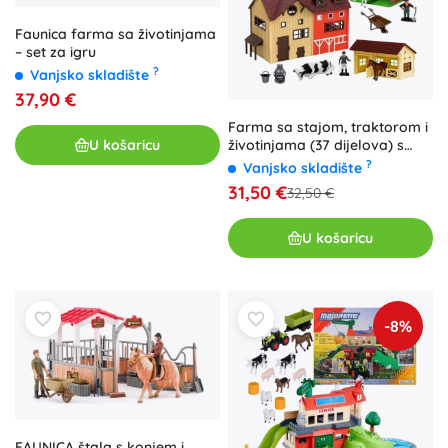
Faunica farma sa životinjama
– set za igru
?
Vanjsko skladište
37,90 €
Farma sa stajom, traktorom i
U košaricu
životinjama (37 dijelova) s
LED svjetlima
?
Vanjsko skladište
31,50 €
32,50 €
U košaricu
-8%
FAUNICA štala s konjem i