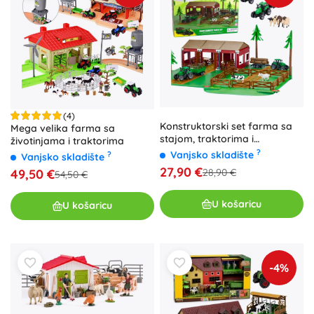
(4)
Konstruktorski set farma sa
Mega velika farma sa
stajom, traktorima i
životinjama i traktorima
životinjama – 102 dijela
?
Vanjsko skladište
?
Vanjsko skladište
27,90 €
49,50 €
28,90 €
54,50 €
U košaricu
U košaricu
-4%