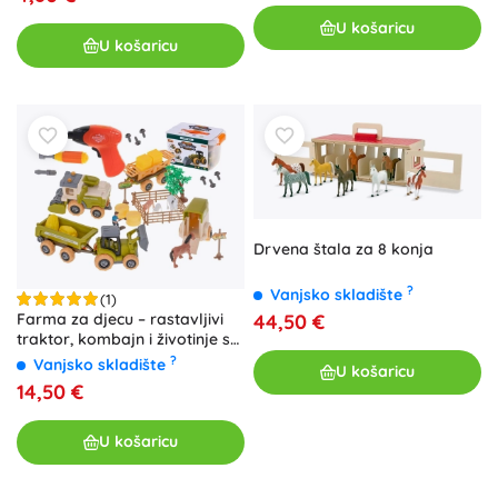
U košaricu
U košaricu
Drvena štala za 8 konja
?
Vanjsko skladište
(1)
44,50 €
Farma za djecu – rastavljivi
traktor, kombajn i životinje s
aku bušilicom
?
Vanjsko skladište
U košaricu
14,50 €
U košaricu