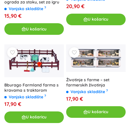
ograda za stoku, set za igru
20,90 €
?
Vanjsko skladište
15,90 €
U košaricu
U košaricu
Životinje s farme – set
Bburago Farmland farma s
farmerskih životinja
kravama s traktorom
?
Vanjsko skladište
?
Vanjsko skladište
17,90 €
17,90 €
U košaricu
U košaricu