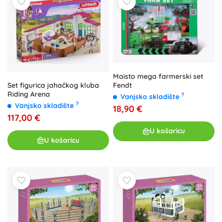
Maisto mega farmerski set
Fendt
Set figurica jahačkog kluba
Riding Arena
?
Vanjsko skladište
?
Vanjsko skladište
18,90 €
117,00 €
U košaricu
U košaricu