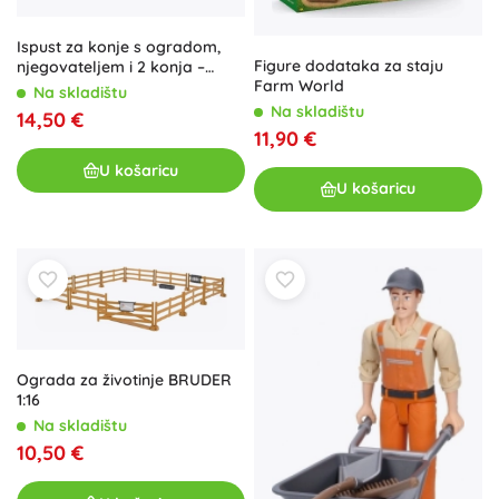
Ispust za konje s ogradom,
Figure dodataka za staju
njegovateljem i 2 konja –
Farm World
plastični set s dodacima
Na skladištu
Na skladištu
14,50 €
11,90 €
U košaricu
U košaricu
Ograda za životinje BRUDER
1:16
Na skladištu
10,50 €