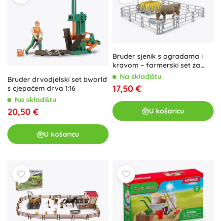
Bruder sjenik s ogradama i
kravom – farmerski set za
igru
Na skladištu
Bruder drvodjelski set bworld
17,50 €
s cjepačem drva 1:16
Na skladištu
20,50 €
U košaricu
U košaricu