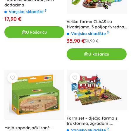
dodacima
?
Vanjsko skladište
17,90 €
Velika farma CLAAS sa
životinjama, 3 poljoprivredna
U košaricu
vozila i priborom
?
Vanjsko skladište
35,90 €
38,90 €
U košaricu
Farm set – dječja farma s
traktorima, zgradom i
Mojo zapadnjački ranč –
životinjama
?
Vanjsko skladište