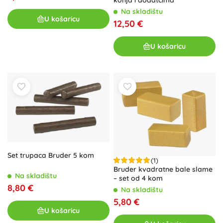
konja i dodatcima
Na skladištu
U košaricu
12,50 €
U košaricu
Set trupaca Bruder 5 kom
(1)
Bruder kvadratne bale slame
Na skladištu
– set od 4 kom
8,80 €
Na skladištu
5,80 €
U košaricu