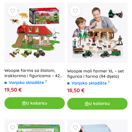
Woopie farma sa štalom,
Woopie mali farmer XL – set
traktorima i figuricama – 42
figurica i farma (94 dijela)
dijela
?
?
Vanjsko skladište
Vanjsko skladište
19,50 €
18,50 €
U košaricu
U košaricu