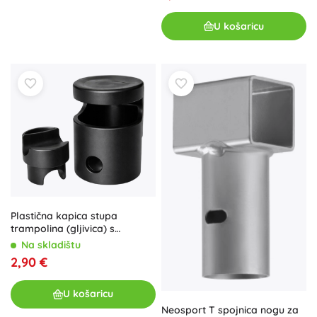
U košaricu
Plastična kapica stupa
trampolina (gljivica) s
prstenom, crna 25 mm
Na skladištu
2,90 €
U košaricu
Neosport T spojnica nogu za