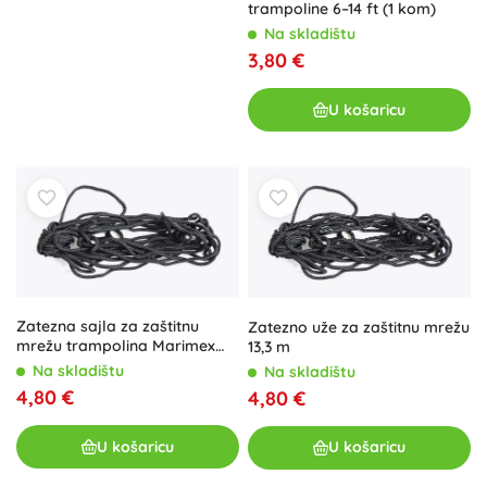
trampoline 6–14 ft (1 kom)
Na skladištu
3,80 €
U košaricu
Zatezna sajla za zaštitnu
Zatezno uže za zaštitnu mrežu
mrežu trampolina Marimex
13,3 m
305 cm (8,5 m)
Na skladištu
Na skladištu
4,80 €
4,80 €
U košaricu
U košaricu