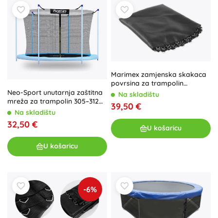
Marimex zamjenska skakaca
povrsina za trampolin
Premium in-ground 305 (60
Neo-Sport unutarnja zaštitna
Na skladištu
opruga)
mreža za trampolin 305–312
39,50 €
cm (10 ft) za 6 stupova
Na skladištu
32,50 €
U košaricu
U košaricu
-6%