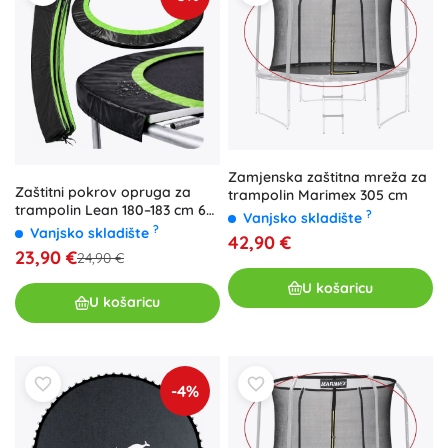
Zamjenska zaštitna mreža za
Zaštitni pokrov opruga za
trampolin Marimex 305 cm
trampolin Lean 180–183 cm 6
?
Vanjsko skladište
ft crni
?
Vanjsko skladište
42,90 €
23,90 €
24,90 €
U košaricu
U košaricu
-4%