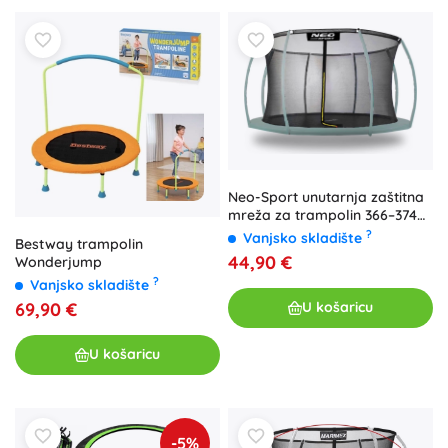
Neo-Sport unutarnja zaštitna
mreža za trampolin 366–374
cm (12 ft), 8 stupova
?
Vanjsko skladište
Bestway trampolin
44,90 €
Wonderjump
?
Vanjsko skladište
69,90 €
U košaricu
U košaricu
-5%