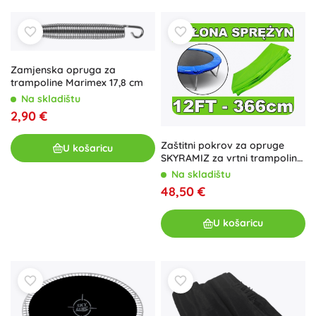
Zamjenska opruga za
trampoline Marimex 17,8 cm
Na skladištu
2,90 €
Zaštitni pokrov za opruge
U košaricu
SKYRAMIZ za vrtni trampolin
366 cm (12 ft) – zeleni
Na skladištu
48,50 €
U košaricu