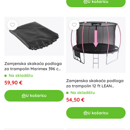
U košaricu
Zamjenska skakaća podloga
za trampolin Marimex 396 cm
(80 opruga, promjer 345 cm)
Na skladištu
Zamjenska skakaća podloga
59,90 €
za trampolin 12 ft LEAN
SPORT MAX
Na skladištu
U košaricu
54,50 €
U košaricu