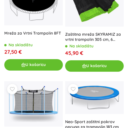
Mreža za Vrtni Trampolin 8FT
Zaštitna mreža SKYRAMIZ za
vrtni trampolin 305 cm, 6
tunela – Zelena
Na skladištu
Na skladištu
27,50 €
45,90 €
U košaricu
U košaricu
Neo-Sport zaštitni pokrov
opruga za trampolin 183 cm