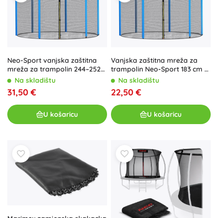
Neo-Sport vanjska zaštitna
Vanjska zaštitna mreža za
mreža za trampolin 244–252
trampolin Neo-Sport 183 cm 6
cm (8 ft) za 6 stupova
ft za 6 stupova
Na skladištu
Na skladištu
31,50 €
22,50 €
U košaricu
U košaricu