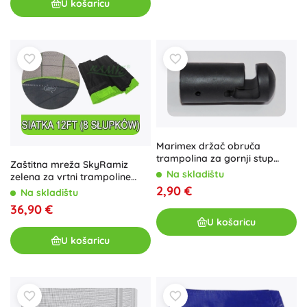
U košaricu
Marimex držač obruča
trampolina za gornji stup
Zaštitna mreža SkyRamiz
zaštitne mreže
Na skladištu
zelena za vrtni trampoline
2,90 €
366cm 8 tunela za stupove
Na skladištu
36,90 €
U košaricu
U košaricu