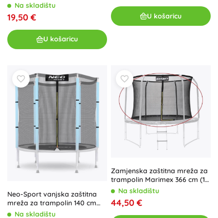
cm (6 ft) – 36 opruga
Na skladištu
U košaricu
19,50 €
U košaricu
Zamjenska zaštitna mreža za
trampolin Marimex 366 cm (12
ft)
Na skladištu
Neo-Sport vanjska zaštitna
44,50 €
mreža za trampolin 140 cm
(4,5 ft) za 6 stupova
Na skladištu