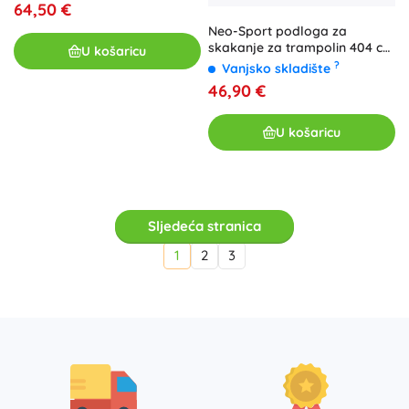
64,50 €
Neo-Sport podloga za
skakanje za trampolin 404 cm
U košaricu
13 ft 72 opruge
?
Vanjsko skladište
46,90 €
U košaricu
Sljedeća stranica
1
2
3