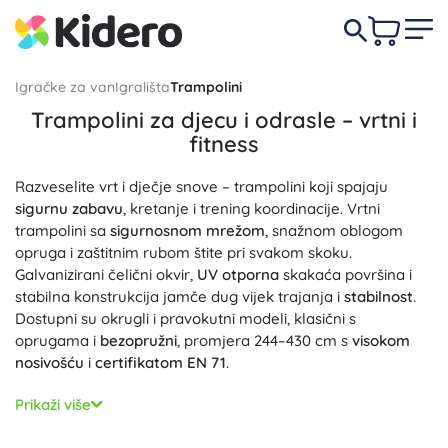
Igračke za van
Igrališta
Trampolini
Trampolini za djecu i odrasle – vrtni i
fitness
Razveselite vrt i dječje snove – trampolini koji spajaju
sigurnu zabavu
, kretanje i trening koordinacije. Vrtni
trampolini sa
sigurnosnom mrežom
, snažnom oblogom
opruga i zaštitnim rubom štite pri svakom skoku.
Galvanizirani čelični okvir,
UV otporna
skakaća površina i
stabilna konstrukcija jamče dug vijek trajanja i
stabilnost
.
Dostupni su okrugli i pravokutni modeli, klasični s
oprugama i
bezopružni
, promjera 244–430 cm s
visokom
nosivošću
i
certifikatom EN 71
.
Skakanje na trampolinu jača core, poboljšava ravnotežu i
Prikaži više
koordinaciju te pomaže
potrošiti višak energije
. Zaštitna
mreža s patentnim zatvaračem i kopčama, siguran ulaz,