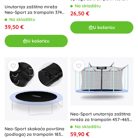
Na skladištu
Unutarnja zaštitna mreža
Neo-Sport za trampolin 374
26,50 €
cm 12 ft
Na skladištu
39,50 €
U košaricu
U košaricu
Neo-Sport unutarnja zaštitna
mreža za trampolin 457–465
cm (15 ft) za 10 stupova
Na skladištu
Neo-Sport skakaća površina
59,90 €
(podloga) za trampolin 183