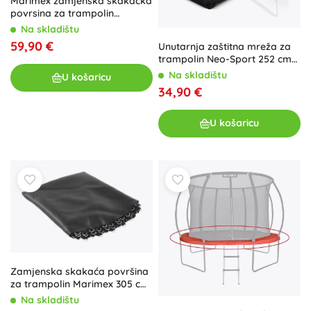
Marimex zamjenska skakacka
povrsina za trampolin
Premium 396 cm (80 opruga)
Na skladištu
59,90 €
Unutarnja zaštitna mreža za
trampolin Neo-Sport 252 cm
(8 ft) za 6 stupova
Na skladištu
U košaricu
34,90 €
U košaricu
Zamjenska skakaća površina
za trampolin Marimex 305 cm
(54 opruge, promjer 263 cm)
Na skladištu