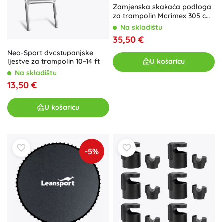
Zamjenska skakaća podloga
za trampolin Marimex 305 cm
(64 opruge, promjer 260 cm)
Na skladištu
35,50 €
Neo-Sport dvostupanjske
ljestve za trampolin 10–14 ft
U košaricu
Na skladištu
13,50 €
U košaricu
-5%