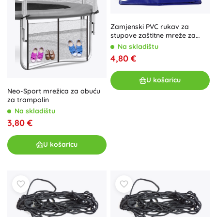
Zamjenski PVC rukav za
stupove zaštitne mreže za
trampoline Marimex
Na skladištu
4,80 €
U košaricu
Neo-Sport mrežica za obuću
za trampolin
Na skladištu
3,80 €
U košaricu