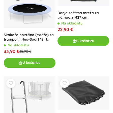
Donja zaštitna mreža za
trampolin 427 cm
Na skladištu
22,90 €
Skakaća površina (mreža) za
trampolin Neo-Sport 12 ft
U košaricu
(366–374 cm) 64 opruge
Na skladištu
33,90 €
35,90 €
U košaricu