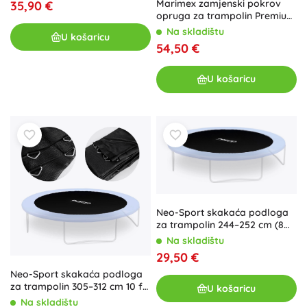
Marimex zamjenski pokrov
35,90 €
opruga za trampolin Premium
305 cm
Na skladištu
U košaricu
54,50 €
U košaricu
Neo-Sport skakaća podloga
za trampolin 244–252 cm (8
ft), 42 opruge
Na skladištu
29,50 €
Neo-Sport skakaća podloga
za trampolin 305–312 cm 10 ft
U košaricu
54 opruge
Na skladištu