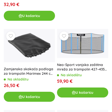
32,90 €
U košaricu
Neo-Sport vanjska zaštitna
Zamjenska skakaća podloga
mreža za trampolin 427–435
za trampolin Marimex 244 cm
cm (14 ft) za 8 stupova
Na skladištu
(48 opruga, promjer 203 cm)
Na skladištu
59,90 €
26,50 €
U košaricu
U košaricu