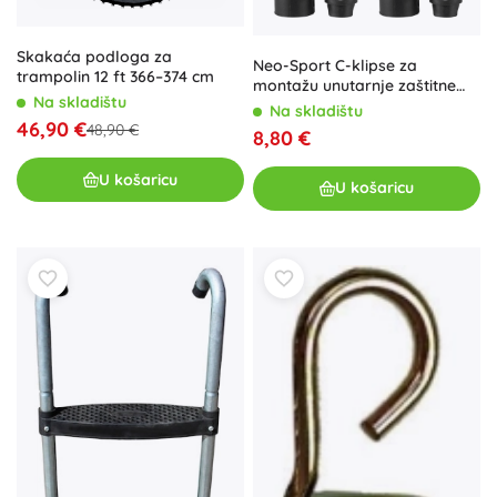
Skakaća podloga za
Neo-Sport C-klipse za
trampolin 12 ft 366–374 cm
montažu unutarnje zaštitne
Na skladištu
mreže trampolina (6 kom)
Na skladištu
46,90 €
48,90 €
8,80 €
U košaricu
U košaricu