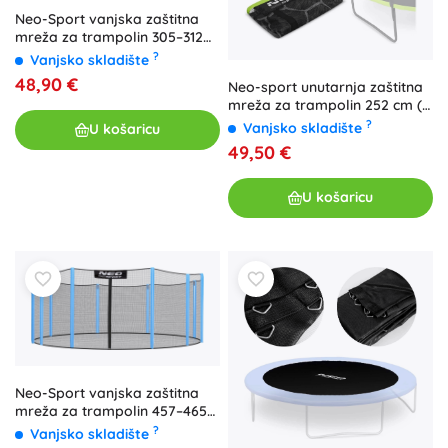
Neo-Sport vanjska zaštitna
mreža za trampolin 305–312
cm (10 ft) za 6 stupova
?
Vanjsko skladište
48,90 €
Neo-sport unutarnja zaštitna
mreža za trampolin 252 cm (8
ft) za 6 stupova
?
Vanjsko skladište
U košaricu
49,50 €
U košaricu
Neo-Sport vanjska zaštitna
mreža za trampolin 457–465
cm (15 ft) za 10 stupova
?
Vanjsko skladište