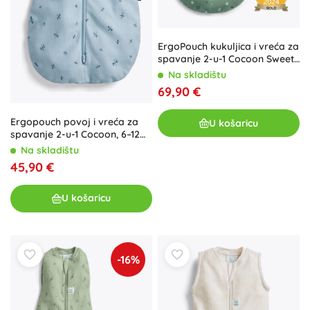
ErgoPouch kukuljica i vreća za
spavanje 2-u-1 Cocoon Sweet
Orchard 2,5 TOG (0–3
Na skladištu
mjeseca, 3–6 kg)
69,90 €
Ergopouch povoj i vreća za
U košaricu
spavanje 2-u-1 Cocoon, 6–12
mjeseci, 8–10 kg, 0,2 TOG
Na skladištu
45,90 €
U košaricu
-16%