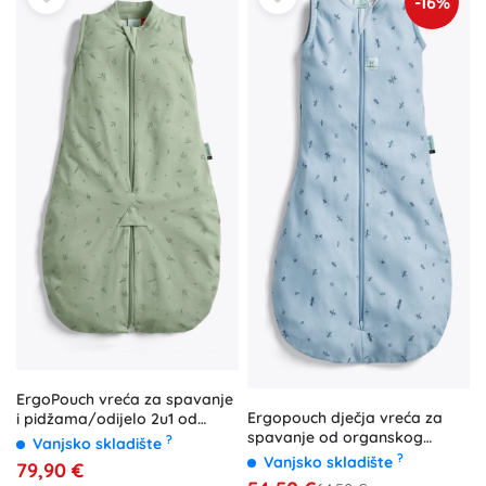
-16%
ErgoPouch vreća za spavanje
Ergopouch dječja vreća za
i pidžama/odijelo 2u1 od
spavanje od organskog
organskog pamuka Sleep Suit
?
Vanjsko skladište
pamuka Jersey 0,2 TOG (3–12
Willow 0,2 tog (3–12 mjeseci)
?
Vanjsko skladište
79,90 €
mjeseci, 6–10 kg) – Dragonflies