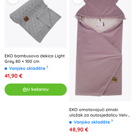
EKO bambusova dekica Light
Grey 80 × 100 cm
?
Vanjsko skladište
41,90 €
U košaricu
EKO omotavajući zimski
uložak za autosjedalicu Velvet
Unicorn, ružičasti, 110 × 100 cm
?
Vanjsko skladište
48,90 €