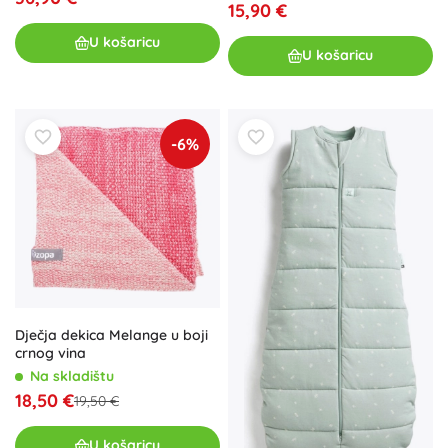
15,90 €
U košaricu
U košaricu
-6%
Dječja dekica Melange u boji
crnog vina
Na skladištu
18,50 €
19,50 €
U košaricu