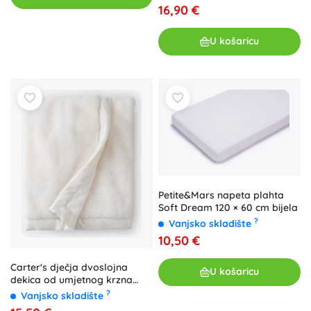
16,90 €
U košaricu
Petite&Mars napeta plahta
Soft Dream 120 × 60 cm bijela
?
Vanjsko skladište
10,50 €
Carter's dječja dvoslojna
U košaricu
dekica od umjetnog krzna
White 80 × 110 cm
?
Vanjsko skladište