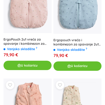
ErgoPouch 2u1 vreća za
Ergopouch vreća i
spavanje i kombinezon za
kombinezon za spavanje 2u1
spavanje od organskog
od organskog pamuka Suit
?
Vanjsko skladište
?
Vanjsko skladište
pamuka Daisies 0,2 tog (3–12
dragonflies 0,2 tog (3–12
79,90 €
79,90 €
mjeseci)
mjeseci)
U košaricu
U košaricu