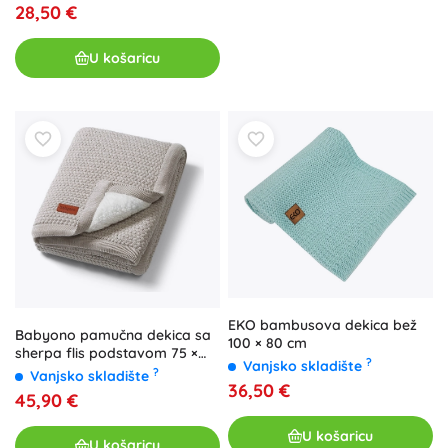
28,50 €
U košaricu
EKO bambusova dekica bež
Babyono pamučna dekica sa
100 × 80 cm
sherpa flis podstavom 75 ×
?
Vanjsko skladište
100 cm bež
?
Vanjsko skladište
36,50 €
45,90 €
U košaricu
U košaricu