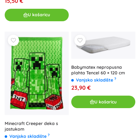
15,50 €
U košaricu
Babymatex nepropusna
plahta Tencel 60 × 120 cm
?
Vanjsko skladište
23,90 €
U košaricu
Minecraft Creeper deka s
jastukom
?
Vanjsko skladište