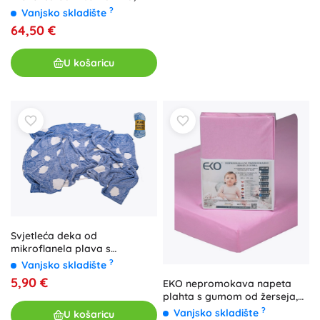
powder rose, 250 × 300 cm
?
Vanjsko skladište
64,50 €
U košaricu
Svjetleća deka od
mikroflanela plava s
oblacima 100 × 150 cm
?
Vanjsko skladište
5,90 €
EKO nepromokava napeta
plahta s gumom od žerseja,
ružičasta 120 × 60 cm
?
Vanjsko skladište
U košaricu