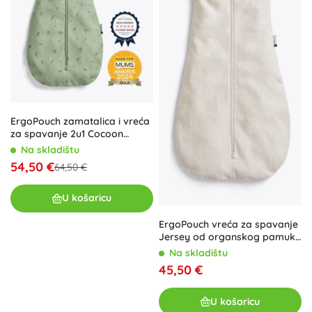
ErgoPouch zamatalica i vreća
za spavanje 2u1 Cocoon
Willow 1 tog (0–3 mjeseca)
Na skladištu
54,50 €
64,50 €
U košaricu
ErgoPouch vreća za spavanje
Jersey od organskog pamuka
Oatmeal Marle 0,2 TOG (8–24
Na skladištu
mjeseca)
45,50 €
U košaricu