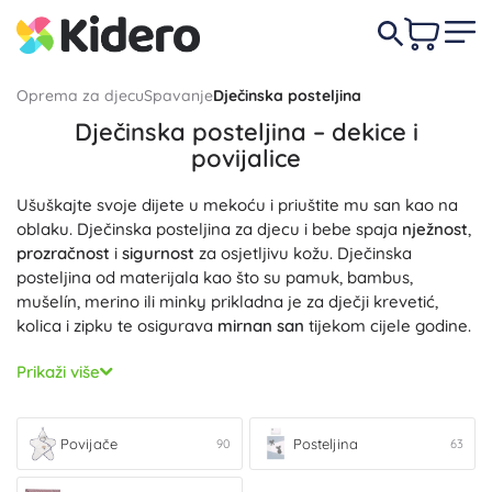
Oprema za djecu
Spavanje
Dječinska posteljina
Dječinska posteljina – dekice i
povijalice
Ušuškajte svoje dijete u mekoću i priuštite mu san kao na
oblaku. Dječinska posteljina za djecu i bebe spaja
nježnost
,
prozračnost
i
sigurnost
za osjetljivu kožu. Dječinska
posteljina od materijala kao što su pamuk, bambus,
mušelín, merino ili minky prikladna je za dječji krevetić,
kolica i zipku te osigurava
mirnan san
tijekom cijele godine.
Za grijanje tijekom noći birajte iz
dječjih dekica
– laganih
Prikaži više
ljetnih i toplih zimskih; one su
mekane
,
topline
i ugodne na
dodir. Za novorođenčad su idealne
povijalice
, koje podupiru
osjećaj sigurnosti
i
mirno uspavljivanje
. Naglasak na
Povijače
Posteljina
90
63
nježnim ispunama, sigurnom kopčanju i kvalitetnim
šavovima povećava
udobnost
i praktičnost pri