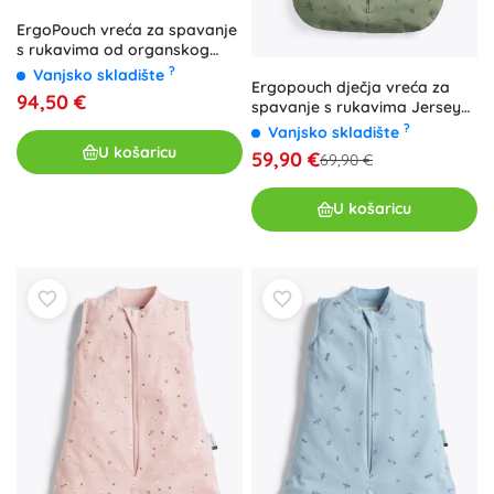
ErgoPouch vreća za spavanje
s rukavima od organskog
pamuka Jersey, oatmeal
?
Vanjsko skladište
Ergopouch dječja vreća za
marle, 3–12 mjeseci, 3,5 TOG
94,50 €
spavanje s rukavima Jersey
Willow 1 TOG (3–12 mjeseci, 6–
?
Vanjsko skladište
10 kg)
U košaricu
59,90 €
69,90 €
U košaricu