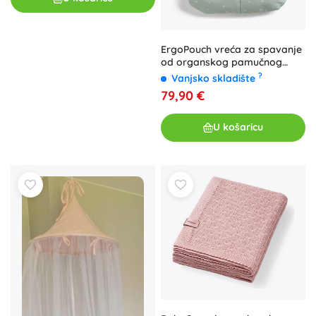
ErgoPouch vreća za spavanje
od organskog pamučnog
žerseja, kadulja 2,5 TOG (3–12
?
Vanjsko skladište
mj)
79,90 €
U košaricu