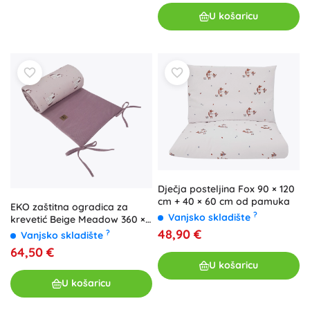
U košaricu
Dječja posteljina Fox 90 × 120
cm + 40 × 60 cm od pamuka
EKO zaštitna ogradica za
?
Vanjsko skladište
krevetić Beige Meadow 360 ×
35 cm
48,90 €
?
Vanjsko skladište
64,50 €
U košaricu
U košaricu