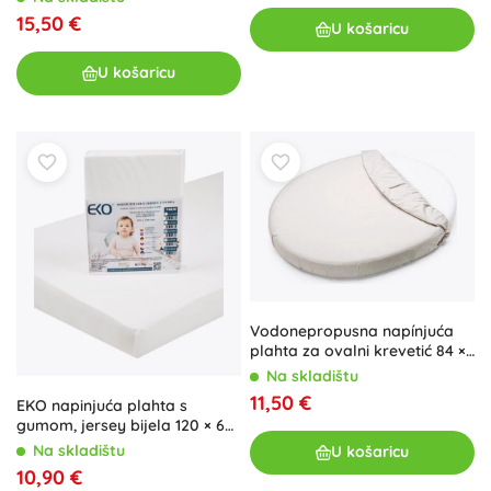
15,50 €
U košaricu
U košaricu
Vodonepropusna napínjuća
plah­ta za ovalni krevetić 84 ×
50 bijela Petite&Mars
Na skladištu
11,50 €
EKO napinjuća plahta s
gumom, jersey bijela 120 × 60
cm
Na skladištu
U košaricu
10,90 €