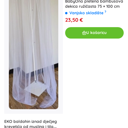
BabyOno pletena bambusova
dekica ružičasta 75 × 100 cm
?
Vanjsko skladište
23,50 €
U košaricu
EKO baldahin iznad dječjeg
krevetića od muslina i tila,