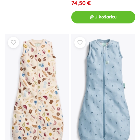
74,50 €
mjeseci, 8–14 kg)
U košaricu