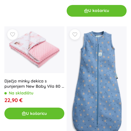
U košaricu
Dječja minky dekica s
punjenjem New Baby Vila 80 ×
100 cm
Na skladištu
22,90 €
U košaricu