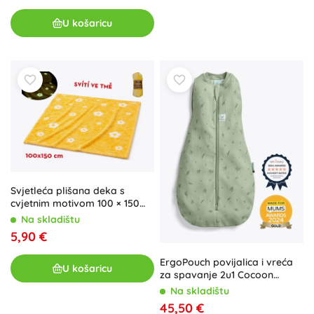
U košaricu
Svjetleća plišana deka s
cvjetnim motivom 100 × 150
cm žuta
Na skladištu
5,90 €
ErgoPouch povijalica i vreća
U košaricu
za spavanje 2u1 Cocoon
willow 0,2 TOG (0–3 mjeseca,
Na skladištu
3–6 kg)
45,50 €