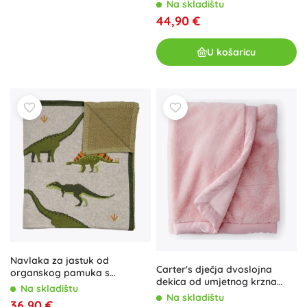
120 cm, plava, 3-dijelna
Na skladištu
44,90 €
U košaricu
Navlaka za jastuk od
Carter's dječja dvoslojna
organskog pamuka s
dekica od umjetnog krzna
motivom dinosaura Nature
Na skladištu
Pink 80 × 110 cm
Planet
Na skladištu
36,90 €