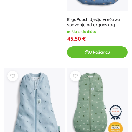
ErgoPouch dječja vreća za
spavanje od organskog
pamuka Jersey, 0,2 TOG (8–
Na skladištu
24 mjeseci)
45,50 €
U košaricu