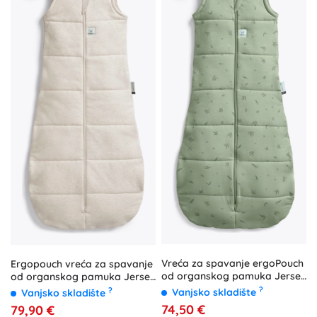
Vreća za spavanje ergoPouch
Ergopouch vreća za spavanje
od organskog pamuka Jersey
od organskog pamuka Jersey
willow 2,5 TOG (3–12 mjeseci)
oatmeal marle 2,5 tog (3–12
?
?
Vanjsko skladište
Vanjsko skladište
mjeseci)
74,50 €
79,90 €