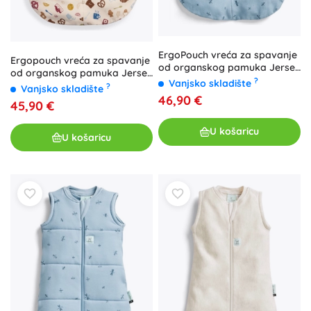
ErgoPouch vreća za spavanje
Ergopouch vreća za spavanje
od organskog pamuka Jersey
od organskog pamuka Jersey
0,2 TOG za bebe 8–24 mjeseci
?
Vanjsko skladište
bon appetit 0,2 tog (3–12
?
Vanjsko skladište
mjeseci)
46,90 €
45,90 €
U košaricu
U košaricu