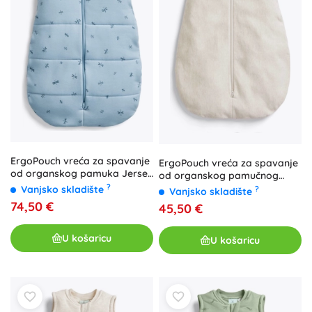
ErgoPouch vreća za spavanje
ErgoPouch vreća za spavanje
od organskog pamuka Jersey
od organskog pamučnog
dragonflies 2,5 tog (3–12
?
jerseya oatmeal marle 0,2
Vanjsko skladište
?
Vanjsko skladište
mjeseci)
tog (3–12 mjeseci)
74,50 €
45,50 €
U košaricu
U košaricu