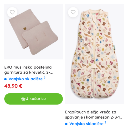
EKO muslinska posteljna
garnitura za krevetić, 2-
dijelna, bež (30 × 40 cm, 75 ×
?
Vanjsko skladište
100 cm)
48,90 €
U košaricu
ErgoPouch dječja vreća za
spavanje i kombinezon 2-u-1
od organskog pamuka Bon
?
Vanjsko skladište
Appetit, 0,2 TOG (8–24