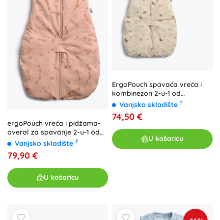
ErgoPouch spavaća vreća i
kombinezon 2-u-1 od
organskog pamuka Savannah
?
Vanjsko skladište
0,2 TOG (8–24 mjeseci, 8–14
74,50 €
kg)
ergoPouch vreća i pidžama-
overal za spavanje 2-u-1 od
U košaricu
organskog pamuka Elephant
?
Vanjsko skladište
Parade, 8–24 mjeseci, 8–14 kg,
79,90 €
0,2 TOG
U košaricu