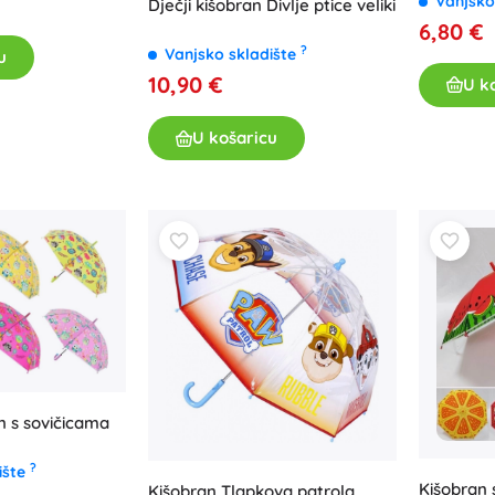
Vanjsko
Dječji kišobran Divlje ptice veliki
6,80 €
?
Vanjsko skladište
u
10,90 €
U k
U košaricu
an s sovičicama
?
ište
Kišobran 
Kišobran Tlapkova patrola