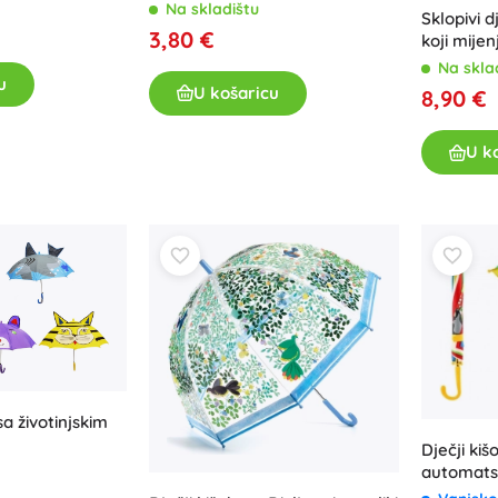
Na skladištu
Sklopivi d
3,80 €
koji mijen
autićima
Na skla
u
U košaricu
8,90 €
U k
sa životinjskim
Dječji ki
automats