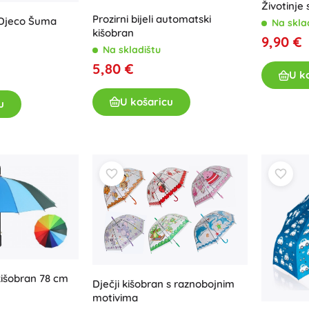
Životinje
Za djevojčice
Prozirni bijeli automatski
mehaniz
n Djeco Šuma
Na skla
kišobran
Nakit
9,90 €
Na skladištu
Torbice
5,80 €
U k
Kutije za nakit
U košaricu
u
 kišobran 78 cm
Dječji kišobran s raznobojnim
motivima