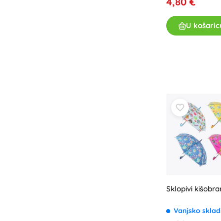
4,80 €
U košaric
Sklopivi kišobr
Vanjsko sklad