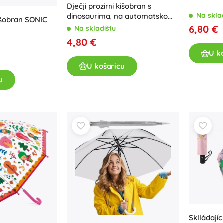
Oružje
Dječji prozirni kišobran s
Na skla
dinosaurima, na automatsko
kišobran SONIC
Pistole
otvaranje, 64 cm
6,80 €
Na skladištu
Mačevi i bodeži
4,80 €
Vodne pištolje
U k
Lukovi
U košaricu
Kuše
u
+
Prikaži više
Dječja odjeća
Dječja odjeća za bebe
Majice
Hudice i puloveri
Obuća
Čarape i tajice
+
Prikaži više
Sklládajíc