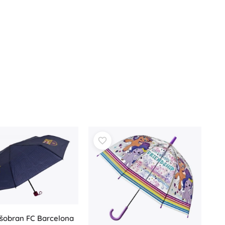
Jurski svijet
Proslave
Kostimi
Dodaci za kostime
One Piece
Halloween
Uskrs
Gabinin čarobni kućica
Igračke za najmlađe
Zvečke, grickalice i dudice
Avatar
Interaktivne igračke
Slagalice, čekićanje, kocke
Mazilice i tješilice
Guralice i igračke na povlačenje
+
Prikaži više
kišobran FC Barcelona