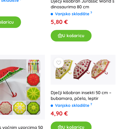
 skladište
Dječji kišobran Jurassic World s
dinosaurima 80 cm
?
Vanjsko skladište
5,80 €
ošaricu
U košaricu
Dječji kišobran insekti 50 cm –
bubamara, pčela, leptir
?
Vanjsko skladište
4,90 €
U košaricu
s voćnim uzorcima 50