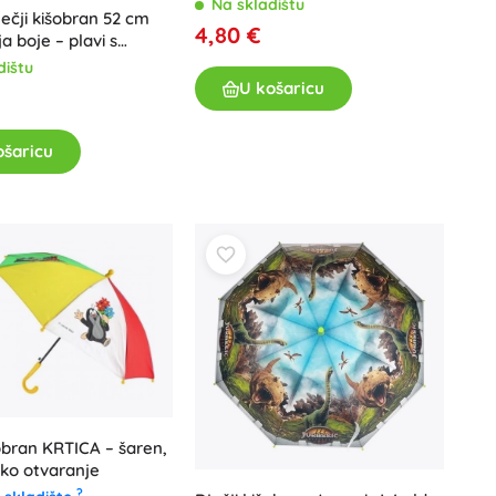
Na skladištu
ječji kišobran 52 cm
4,80 €
ja boje – plavi s
dištu
U košaricu
ošaricu
šobran KRTICA – šaren,
ko otvaranje
?