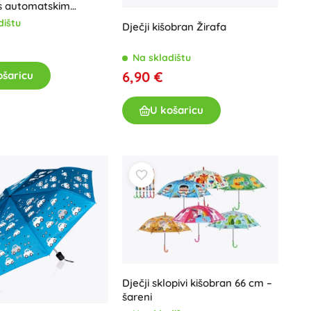
 s automatskim
Poklon bonovi
mom
dištu
Dječji kišobran Žirafa
Na skladištu
6,90 €
ošaricu
U košaricu
Dječji sklopivi kišobran 66 cm –
šareni