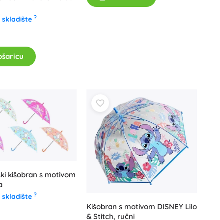
?
 skladište
ošaricu
ki kišobran s motivom
a
?
 skladište
Kišobran s motivom DISNEY Lilo
& Stitch, ručni