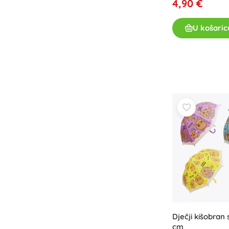
4,90 €
U košaric
Dječji kišobran
cm