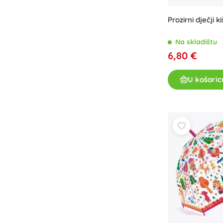
Oprema za djecu
Prozirni dječji 
Sigurnost
Hranjenje i dojenje
Na skladištu
Kupanje
6,80 €
Kolica
Spavanje
U košaric
+
Prikaži više
Elektroničke igračke
Igračke na daljinsko upravljanje
Igraće konzole
Dronovi
Satovi
Mikroskopi i teleskopi
+
Prikaži više