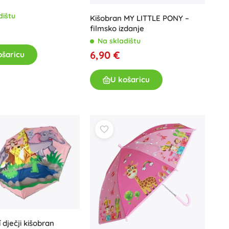
Igračke za kadu
dištu
Kišobran MY LITTLE PONY –
filmsko izdanje
Na skladištu
6,90 €
ošaricu
U košaricu
Knjige
Radne i zabavne bilježnice
Za najmlađe
Dodaci za knjige
Razglednice
Za male pripovjedače
+
Prikaži više
í dječji kišobran