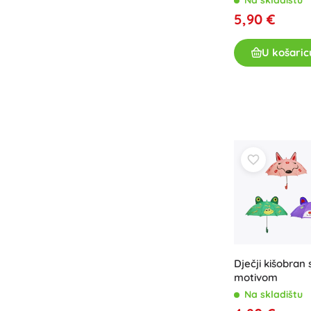
5,90 €
U košaric
Dječji kišobran 
motivom
Na skladištu