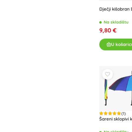
Pribor
Dječji kišobra
Baterije
Na skladištu
Zamjenski dijelovi
9,80 €
Pumpice
U košaric
Oprema za prodavaonice
(1)
Šareni sklopivi
Na skladištu