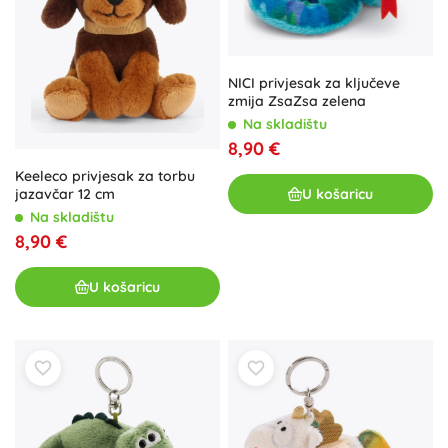
NICI privjesak za ključeve
zmija ZsaZsa zelena
Na skladištu
8,90 €
Keeleco privjesak za torbu
U košaricu
jazavčar 12 cm
Na skladištu
8,90 €
U košaricu