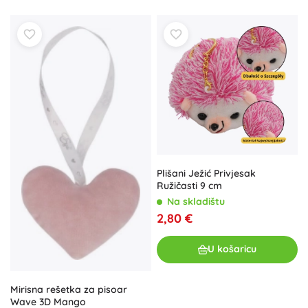
Plišani Ježić Privjesak
Ružičasti 9 cm
Na skladištu
2,80 €
U košaricu
Mirisna rešetka za pisoar
Wave 3D Mango