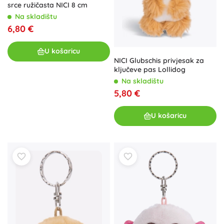
srce ružičasta NICI 8 cm
Na skladištu
6,80 €
U košaricu
NICI Glubschis privjesak za
ključeve pas Lollidog
Na skladištu
5,80 €
U košaricu