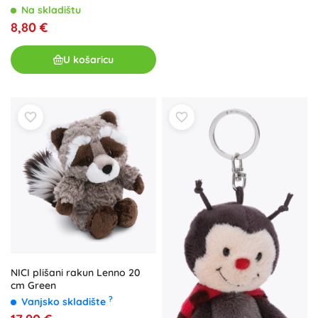
Na skladištu
8,80 €
U košaricu
NICI plišani rakun Lenno 20
cm Green
?
Vanjsko skladište