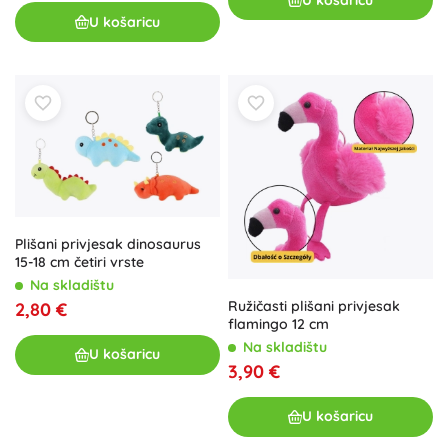
U košaricu
Plišani privjesak dinosaurus
15-18 cm četiri vrste
Na skladištu
Ružičasti plišani privjesak
2,80 €
flamingo 12 cm
Na skladištu
U košaricu
3,90 €
U košaricu