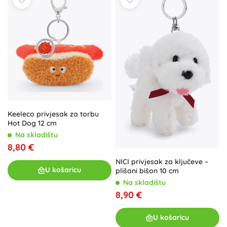
Keeleco privjesak za torbu
Hot Dog 12 cm
Na skladištu
8,80 €
NICI privjesak za ključeve –
U košaricu
plišani bišon 10 cm
Na skladištu
8,90 €
U košaricu