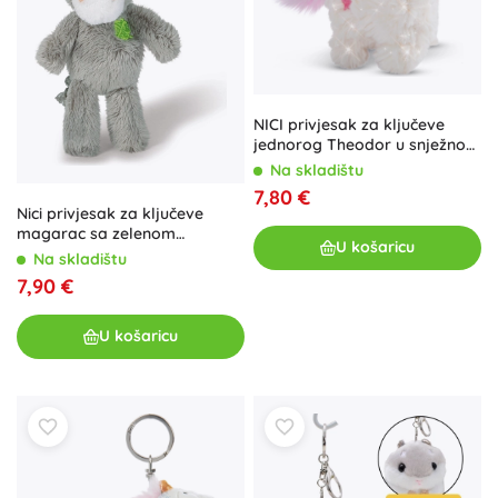
NICI privjesak za ključeve
jednorog Theodor u snježnom
kombinezonu
Na skladištu
7,80 €
Nici privjesak za ključeve
magarac sa zelenom
U košaricu
djetelinom s četiri lista
Na skladištu
7,90 €
U košaricu