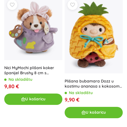
Nici MyMochi plišani koker
španijel Brushy 8 cm s
kostimom slikara i kistom
Na skladištu
Plišana bubamara Dozz u
9,80 €
kostimu ananasa s kokosom
8 cm – NICI MyMochi poklon
Na skladištu
set
9,90 €
U košaricu
U košaricu