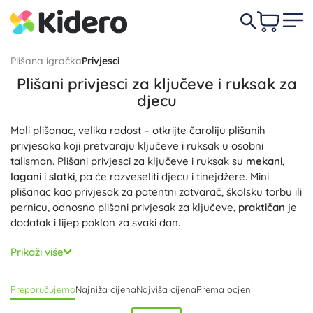
Plišana igračka
Privjesci
Plišani privjesci za ključeve i ruksak za
djecu
Mali plišanac, velika radost – otkrijte čaroliju plišanih
privjesaka koji pretvaraju ključeve i ruksak u osobni
talisman. Plišani privjesci za ključeve i ruksak su
mekani
,
lagani
i
slatki
, pa će razveseliti djecu i tinejdžere. Mini
plišanac kao privjesak za patentni zatvarač, školsku torbu ili
pernicu, odnosno plišani privjesak za ključeve,
praktičan
je
dodatak i lijep poklon za svaki dan.
Birajte privjesak za ključeve, privjesak za ruksak ili
Prikaži više
univerzalni plišani privezak s prstenom, karabinerom ili
omčom za brzo pričvršćivanje – drži na ključevima,
Preporučujemo
Najniža cijena
Najviša cijena
Prema ocjeni
ruksaku, jakni i pernici. Kvalitetan šav i mekana ispuna
osiguravaju da je privjesak
izdržljiv
pri svakodnevnom