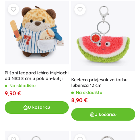
Plišani leopard Ichiro MyMochi
od NICI 8 cm u poklon-kutiji
Keeleco privjesak za torbu
lubenica 12 cm
Na skladištu
9,90 €
Na skladištu
8,90 €
U košaricu
U košaricu