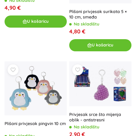
Na skladištu
4,90 €
Plišani privjesak surikata 5 ×
10 cm, smeđa
U košaricu
Na skladištu
4,80 €
U košaricu
Privjesak srce što mijenja
oblik - antistresni
Plišani privjesak pingvin 10 cm
Na skladištu
2,90 €
Na skladištu