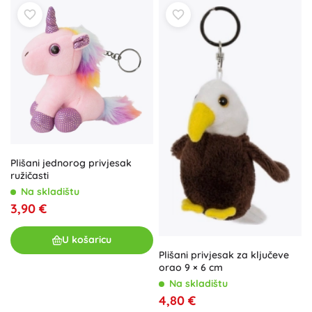
Plišani jednorog privjesak
ružičasti
Na skladištu
3,90 €
U košaricu
Plišani privjesak za ključeve
orao 9 × 6 cm
Na skladištu
4,80 €