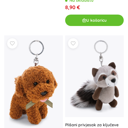
Na skladištu
8,90 €
U košaricu
Plišani privjesak za ključeve