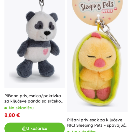
Plišana privjesnica/pokrivka
za ključeve panda sa srčekom
10 cm NICI
Na skladištu
8,80 €
Plišani privjesak za ključeve
NICI Sleeping Pets – spavajuće
U košaricu
piliće u zelenoj futroli 12 cm
Na skladištu