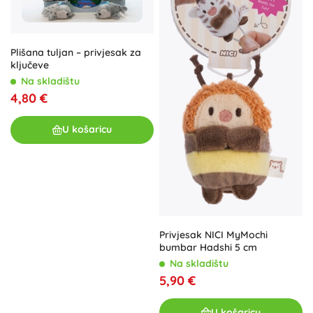
Plišana tuljan – privjesak za
ključeve
Na skladištu
4,80 €
U košaricu
Privjesak NICI MyMochi
bumbar Hadshi 5 cm
Na skladištu
5,90 €
U košaricu