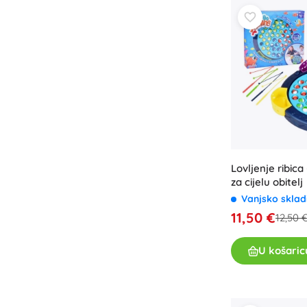
Lovljenje ribica
za cijelu obitelj
Vanjsko sklad
11,50 €
12,50 
U košaric