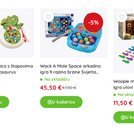
Za djevojčice
Nakit
-5%
Torbice
Kutije za nakit
Wack A Mole Space arkadna
bica s štapovima
igra 9 razina brzine Svjetla
nosaurus
Zvukovi
Na skladištu
Woopie m
45,50 €
igra ulovi 
47,50 €
crvića
Na skla
U košaricu
u
11,50 €
U k