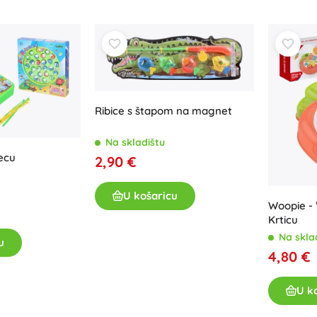
Oružje
Pistole
Mačevi i bodeži
Vodne pištolje
Lukovi
Kuše
Ribice s štapom na magnet
+
Prikaži više
Na skladištu
jecu
2,90 €
Dječja odjeća
Dječja odjeća za bebe
U košaricu
Woopie - 
Majice
Krticu
Hudice i puloveri
Na skla
u
Obuća
4,80 €
Čarape i tajice
+
Prikaži više
U k