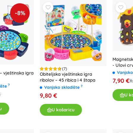
-8%
Magnetska
- Ulovi cr
(7)
Vanjsko
 – vještinska igra
Obiteljska vještinska igra
7,90 €
ribolov – 45 ribica i 4 štapa
8
?
ište
?
Vanjsko skladište
€
9,80 €
U k
u
U košaricu