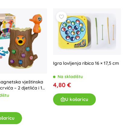
Poklon bonovi
Igra lovljenja ribica 16 × 17,5 cm
Na skladištu
agnetska vještinska
4,80 €
crvića – 2 djetlića i 10
dištu
U košaricu
ošaricu