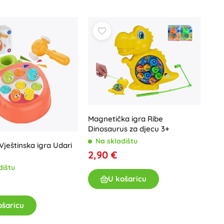
Igračke za kadu
Magnetička igra Ribe
Pribor
Dinosaurus za djecu 3+
Baterije
Na skladištu
Vještinska igra Udari
Zamjenski dijelovi
2,90 €
Pumpice
dištu
U košaricu
ošaricu