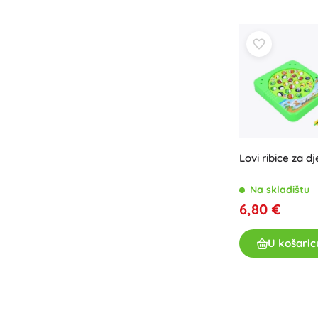
Oprema za djecu
Sigurnost
Hranjenje i dojenje
Kupanje
Spavanje
Kolica
+
Prikaži više
Lovi ribice za d
Elektroničke igračke
Na skladištu
Igračke na daljinsko upravljanje
6,80 €
Igraće konzole
Dronovi
U košaric
Mikroskopi i teleskopi
Satovi
+
Prikaži više