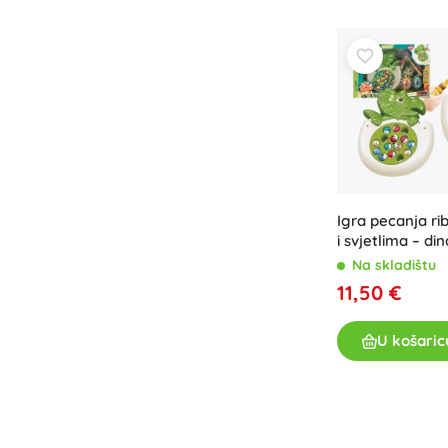
Knjige
Radne i zabavne bilježnice
Za najmlađe
Dodaci za knjige
Razglednice
Za male pripovjedače
+
Prikaži više
Igra pecanja ri
i svjetlima – di
Oprema za prodavaonice
Na skladištu
11,50 €
U košaric