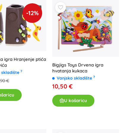
-12%
 igra Hranjenje ptića
Bigjigs Toys Drvena igra
vića
hvatanja kukaca
?
 skladište
?
Vanjsko skladište
,90 €
10,50 €
ošaricu
U košaricu