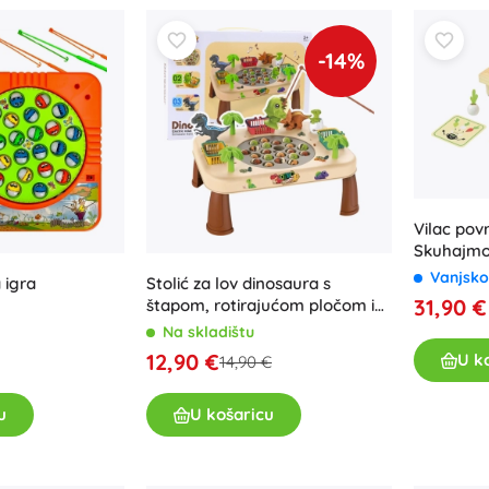
-14%
Vilac pov
Skuhajmo
Vanjsko
 igra
Stolić za lov dinosaura s
31,90 €
štapom, rotirajućom pločom i
zvukovima
Na skladištu
12,90 €
U k
14,90 €
u
U košaricu