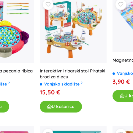
Magnetna 
a pecanja ribica
Interaktivni ribarski stol Piratski
Vanjsko
brod za djecu
3,90 €
?
?
ište
Vanjsko skladište
15,50 €
U k
u
U košaricu