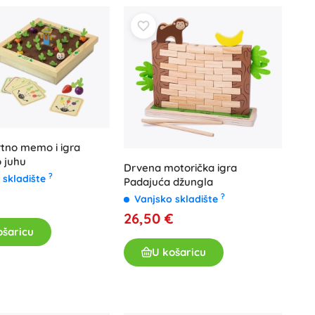
rtno memo i igra
 juhu
Drvena motorička igra
?
 skladište
Padajuća džungla
?
Vanjsko skladište
26,50 €
ošaricu
U košaricu