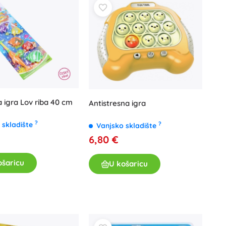
igra Lov riba 40 cm
Antistresna igra
?
 skladište
?
Vanjsko skladište
6,80 €
ošaricu
U košaricu