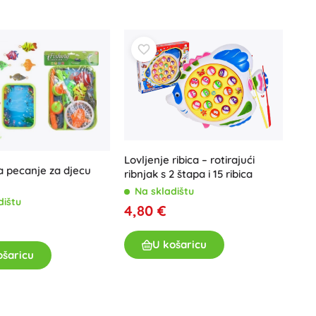
Art
Proslave
Kostimi
Dodaci za kostime
One Piece
Halloween
Uskrs
Gabinin čarobni kućica
Lovljenje ribica – rotirajući
Igračke za najmlađe
a pecanje za djecu
ribnjak s 2 štapa i 15 ribica
Zvečke, grickalice i dudice
Na skladištu
Avatar
dištu
Interaktivne igračke
4,80 €
Slagalice, čekićanje, kocke
Mazilice i tješilice
U košaricu
ošaricu
Guralice i igračke na povlačenje
+
Prikaži više