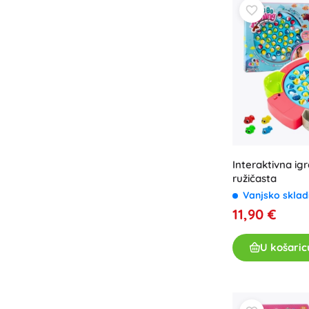
Interaktivna igr
ružičasta
Vanjsko sklad
11,90 €
U košaric