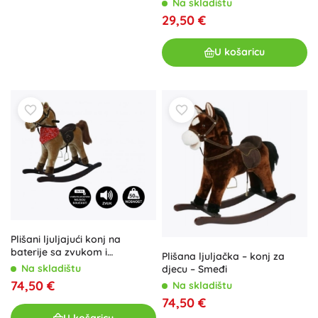
Na skladištu
29,50 €
U košaricu
Plišani ljuljajući konj na
baterije sa zvukom i
Plišana ljuljačka – konj za
pokretom – Smeđi
Na skladištu
djecu – Smeđi
74,50 €
Na skladištu
74,50 €
U košaricu