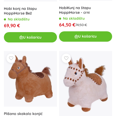
HobiKunj na štapu
Hobi konj na štapu
HoppiHorse - crni
HoppiHorse Bež
Na skladištu
Na skladištu
64,50 €
74,50 €
69,90 €
U košaricu
U košaricu
Plišano skakalo konjić