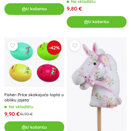
Na skladištu
9,80 €
U košaricu
U košaricu
-42%
Fisher-Price skakajuća lopta u
obliku jajeta
Na skladištu
9,90 €
16,90 €
U košaricu