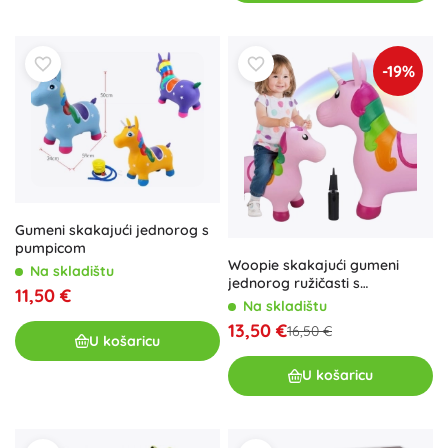
-19%
Gumeni skakajući jednorog s
pumpicom
Woopie skakajući gumeni
Na skladištu
jednorog ružičasti s
11,50 €
pumpicom
Na skladištu
13,50 €
16,50 €
U košaricu
U košaricu