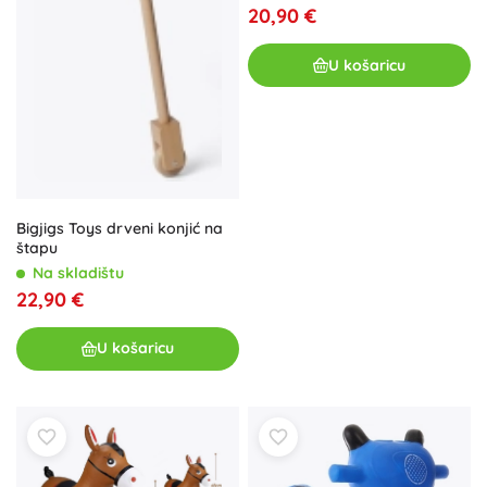
20,90 €
U košaricu
Bigjigs Toys drveni konjić na
štapu
Na skladištu
22,90 €
U košaricu