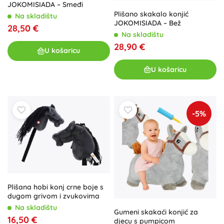
JOKOMISIADA – Smeđi
Plišano skakalo konjić
Na skladištu
JOKOMISIADA – Bež
28,50 €
Na skladištu
28,90 €
U košaricu
U košaricu
-5%
Plišana hobi konj crne boje s
dugom grivom i zvukovima
Na skladištu
Gumeni skakaći konjić za
16,50 €
djecu s pumpicom