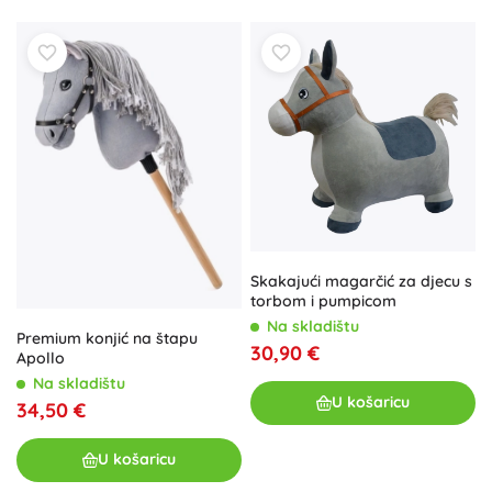
Skakajući magarčić za djecu s
torbom i pumpicom
Na skladištu
Premium konjić na štapu
30,90 €
Apollo
Na skladištu
U košaricu
34,50 €
U košaricu