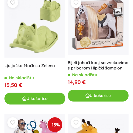
Bijeli jahaći konj sa zvukovima
Ljuljačka Mačkica Zelena
s priborom Hipički šampion
Na skladištu
Na skladištu
14,90 €
15,50 €
U košaricu
U košaricu
-15%