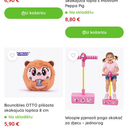
6,90 €
Skakajuća lopta s motivom
Peppa Pig
Na skladištu
U košaricu
8,80 €
U košaricu
Bouncibles OTTO plišasta
skakajuća loptica 8 cm
Na skladištu
Woopie pjenasti pogo skakač
za djecu – jednorog
5,90 €