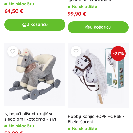
zvukovima
Na skladištu
Na skladištu
64,50 €
99,90 €
U košaricu
U košaricu
-27%
Njihajući plišani konjić sa
Hobby Konjić HOPPIHORSE -
sjedalom i kotačima – sivi
Bijelo-šareni
Na skladištu
Na skladištu