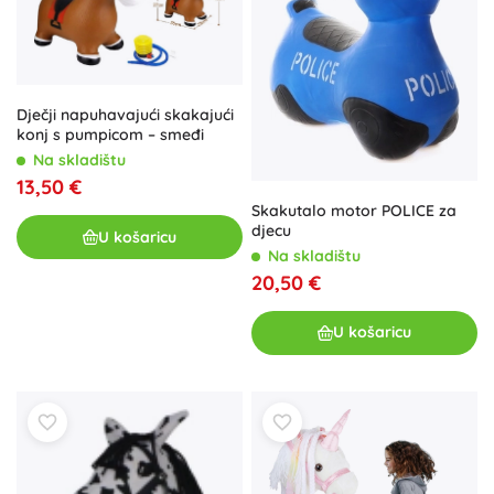
Dječji napuhavajući skakajući
konj s pumpicom – smeđi
Na skladištu
13,50 €
Skakutalo motor POLICE za
djecu
U košaricu
Na skladištu
20,50 €
U košaricu