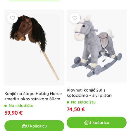
Klovnuti konjić 2u1 s
Konjić na štapu Hobby Horse
kotačićima – sivi plišani
smeđi s okovratnikom 80cm
Na skladištu
Na skladištu
74,50 €
59,90 €
U košaricu
U košaricu