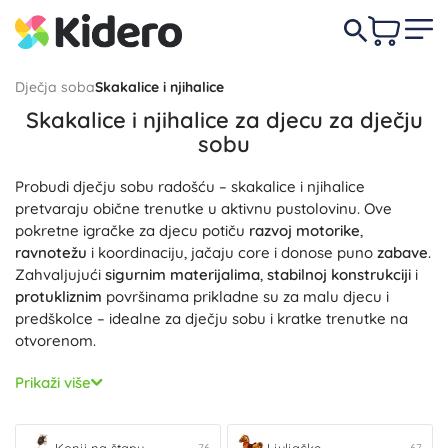
Dječja soba
Skakalice i njihalice
Skakalice i njihalice za djecu za dječju
sobu
Probudi dječju sobu radošću – skakalice i njihalice
pretvaraju obične trenutke u aktivnu pustolovinu. Ove
pokretne igračke za djecu potiču
razvoj motorike
,
ravnotežu
i koordinaciju, jačaju core i donose puno
zabave
.
Zahvaljujući
sigurnim materijalima
,
stabilnoj konstrukciji
i
protukliznim
površinama prikladne su za malu djecu i
predškolce – idealne za dječju sobu i kratke trenutke na
otvorenom.
Isprobajte
Skakalice
za energično skakanje i trening
Prikaži više
stabilnosti – ergonomski oblici, mala težina i velika nosivost
pozivaju na
aktivno kretanje
. Za mirno ljuljanje i razvoj
ravnoteže tu su
Njiha­lice
sa
stabilnom potporom
i ugodnim