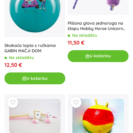
Plišana glava jednoroga na
štapu Hobby Horse Unicorn
Purple Sounds
Na skladištu
11,50 €
Skakaća lopta s ručkama
GABIN MAČJI DOM
U košaricu
Na skladištu
12,50 €
U košaricu