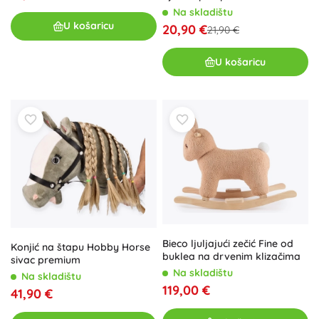
Na skladištu
U košaricu
20,90 €
21,90 €
U košaricu
Bieco ljuljajući zečić Fine od
Konjić na štapu Hobby Horse
buklea na drvenim klizačima
sivac premium
Na skladištu
Na skladištu
119,00 €
41,90 €