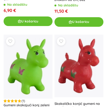
Na skladištu
Na skladištu
6,90 €
11,50 €
U košaricu
U košaricu
(1)
Skakaličko konjić gumeni na
Gumeni skakajući konj zeleni