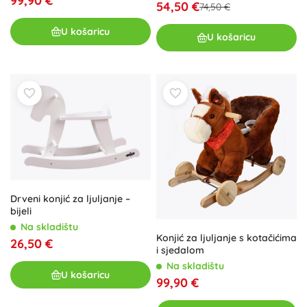
99,90 €
54,50 €
74,50 €
U košaricu
U košaricu
Drveni konjić za ljuljanje –
bijeli
Na skladištu
Konjić za ljuljanje s kotačićima
26,50 €
i sjedalom
Na skladištu
U košaricu
99,90 €