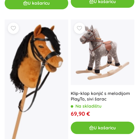
U košaricu
U košaricu
Klip-klap konjić s melodijom
PlayTo, sivi šarac
Na skladištu
69,90 €
U košaricu