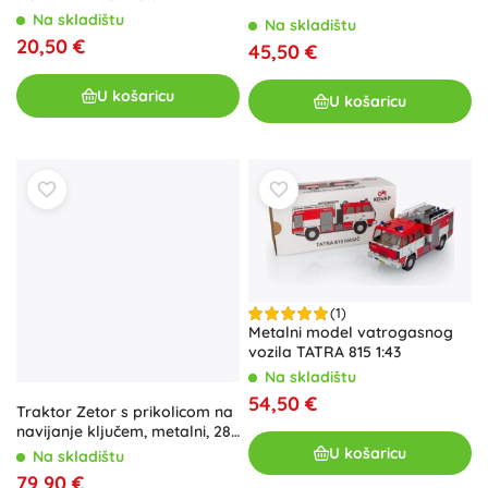
Na skladištu
Na skladištu
20,50 €
45,50 €
U košaricu
U košaricu
(1)
Metalni model vatrogasnog
vozila TATRA 815 1:43
Na skladištu
54,50 €
Traktor Zetor s prikolicom na
navijanje ključem, metalni, 28
cm KOVAP – Zelena
U košaricu
Na skladištu
79,90 €