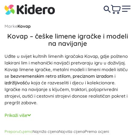
Marke
Kovap
Kovap – češke limene igračke i modeli
na navijanje
Uđite u svijet kultnih limenih igračaka Kovap, gdje pošteno
lakirani lim i mehanički navijači pretvaraju igru u doživljaj.
Kovap limene igračke, metalni modeli i limeni modeli ističu
se
bezvremenskim retro stilom
,
preciznom izradom
i
izdržljivošću
koja će razveseliti i djecu i kolekcionare.
Igračke na navijanje s ključem, traktori, poljoprivredni
strojevi, autići i cestovni strojevi donose realističan pokret i
pregršt zabave.
Svaki Kovap model od kvalitetnog lima s vrhunskim tiskom
Prikaži više
nudi vjerne detalje i funkcionalne elemente. Mehanički
pogon na ključ donosi realističan pokret bez elektronike,
Preporučujemo
Najniža cijena
Najviša cijena
Prema ocjeni
potiče spretnost i razumijevanje principa kretanja. Kovap