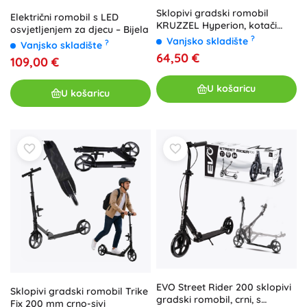
Sklopivi gradski romobil
Električni romobil s LED
KRUZZEL Hyperion, kotači
osvjetljenjem za djecu – Bijela
200 mm, ovjes i podesiva
?
Vanjsko skladište
?
Vanjsko skladište
visina upravljača
64,50 €
109,00 €
U košaricu
U košaricu
EVO Street Rider 200 sklopivi
Sklopivi gradski romobil Trike
gradski romobil, crni, s
Fix 200 mm crno-sivi