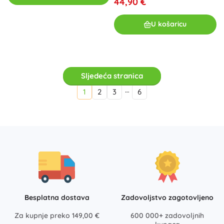
44,90 €
U košaricu
Sljedeća stranica
…
1
2
3
6
Besplatna dostava
Zadovoljstvo zagotovljeno
Za kupnje preko 149,00 €
600 000+ zadovoljnih