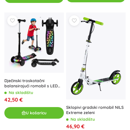
Dječinski troskotačni
balansirajući romobil s LED
osvjetljenjem Ricokids Glowi –
Na skladištu
crni
42,50 €
Sklopivi gradski romobil NILS
Extreme zeleni
U košaricu
Na skladištu
46,90 €