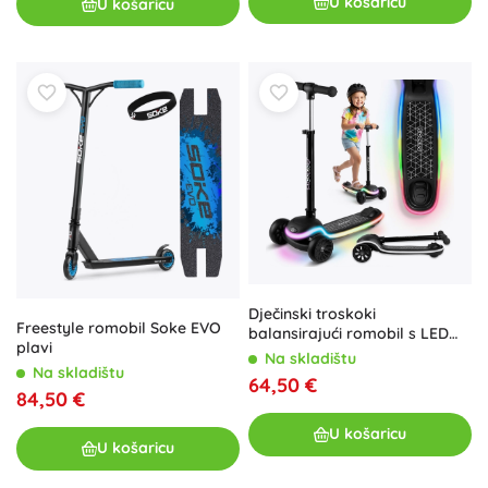
U košaricu
U košaricu
Dječinski troskoki
Freestyle romobil Soke EVO
balansirajući romobil s LED
plavi
podvozjem Ricokids Leddi –
Na skladištu
Na skladištu
crni
64,50 €
84,50 €
U košaricu
U košaricu