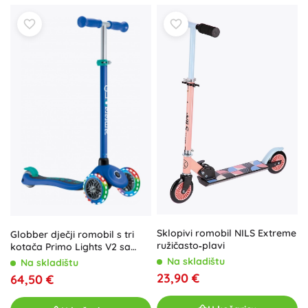
Sklopivi romobil NILS Extreme
Globber dječji romobil s tri
ružičasto‑plavi
kotača Primo Lights V2 sa
svjetlećim kotačima,
Na skladištu
Na skladištu
tamnoplavi
23,90 €
64,50 €