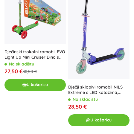
Dječinski trokolni romobil EVO
Light Up Mini Cruiser Dino s
LED kotačićima, podesive
Na skladištu
visine
27,50 €
30,50 €
U košaricu
Dječji sklopivi romobil NILS
Extreme s LED kotačima,
ljubičasti
Na skladištu
28,50 €
U košaricu