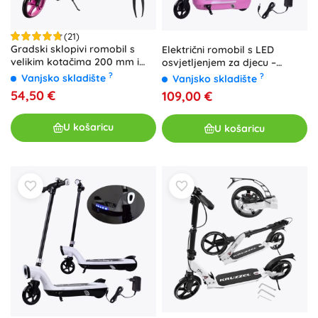
(21)
Gradski sklopivi romobil s
Električni romobil s LED
velikim kotačima 200 mm i
osvjetljenjem za djecu –
nožnom kočnicom – Ružičasta
Ružičasta
?
?
Vanjsko skladište
Vanjsko skladište
54,50 €
109,00 €
U košaricu
U košaricu