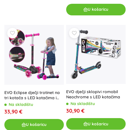
U košaricu
EVO dječji sklopivi romobil
EVO Eclipse dječji trotinet na
Neochrome s LED kotačima
tri kotača s LED kotačima i
osvijetljenim podvozjem –
Na skladištu
Na skladištu
ružičasti
30,90 €
33,90 €
U košaricu
U košaricu