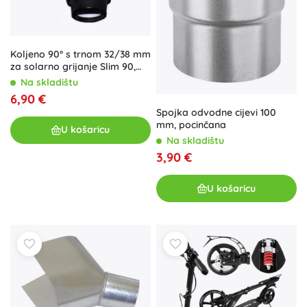
Koljeno 90° s trnom 32/38 mm
za solarno grijanje Slim 90,
180 i 360
Na skladištu
6,90 €
Spojka odvodne cijevi 100
mm, pocinčana
U košaricu
Na skladištu
3,90 €
U košaricu