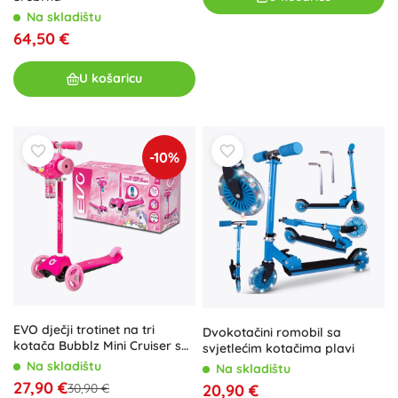
Na skladištu
64,50 €
U košaricu
-10%
EVO dječji trotinet na tri
Dvokotačini romobil sa
kotača Bubblz Mini Cruiser s
svjetlećim kotačima plavi
puhalom za mjehuriće,
Na skladištu
Na skladištu
ružičasti
27,90 €
20,90 €
30,90 €