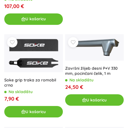
107,00 €
U košaricu
Završni žlijeb desni P+V 330
mm, pocinčani čelik, 1 m
Soke grip traka za romobil
Na skladištu
crna
24,50 €
Na skladištu
7,90 €
U košaricu
U košaricu