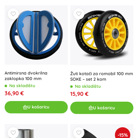
Antimirsna dvokrilna
Žuti kotači za romobil 100 mm
zaklopka 100 mm
SOKE – set 2 kom
Na skladištu
Na skladištu
36,90 €
15,90 €
U košaricu
U košaricu
-15%