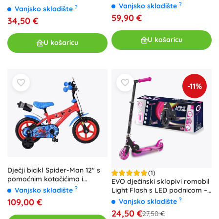
nožnom i ručnom kočnicom
?
Vanjsko skladište
?
Vanjsko skladište
59,90 €
34,50 €
U košaricu
U košaricu
-11%
Dječji bicikl Spider-Man 12″ s
(1)
pomoćnim kotačićima i
EVO dječinski sklopivi romobil
bocom
?
Vanjsko skladište
Light Flash s LED podnicom –
ružičasti
?
109,00 €
Vanjsko skladište
24,50 €
27,50 €