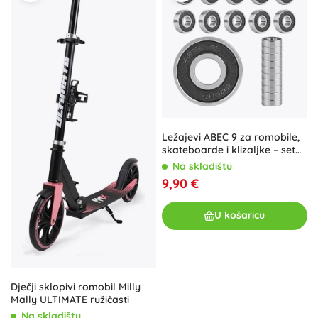
Ležajevi ABEC 9 za romobile,
skateboarde i klizaljke – set
10 kom
Na skladištu
9,90 €
U košaricu
Dječji sklopivi romobil Milly
Mally ULTIMATE ružičasti
Na skladištu