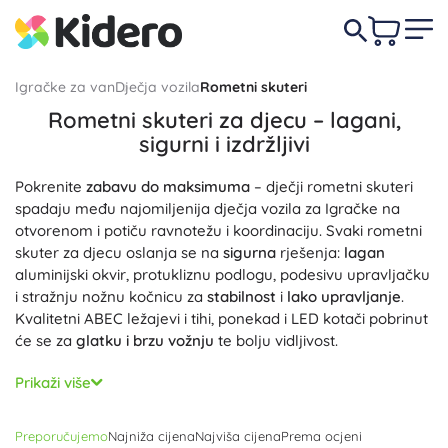
Igračke za van
Dječja vozila
Rometni skuteri
Rometni skuteri za djecu – lagani,
sigurni i izdržljivi
Pokrenite
zabavu do maksimuma
– dječji rometni skuteri
spadaju među najomiljenija dječja vozila za Igračke na
otvorenom i potiču ravnotežu i koordinaciju. Svaki rometni
skuter za djecu oslanja se na
sigurna
rješenja:
lagan
aluminijski okvir, protukliznu podlogu, podesivu upravljačku
i stražnju nožnu kočnicu za
stabilnost
i
lako upravljanje
.
Kvalitetni ABEC ležajevi i tihi, ponekad i LED kotači pobrinut
će se za
glatku i brzu vožnju
te bolju vidljivost.
Odaberite upravo ono što odgovara vašem vozaču:
Prikaži više
trokotačni skuter
za početnike i predškolce,
sklopivi skuter
s praktičnim mehanizmom sklapanja za gradsku vožnju,
Preporučujemo
Najniža cijena
Najviša cijena
Prema ocjeni
skuter s pneumatkama
za izlete i neravne podloge ili