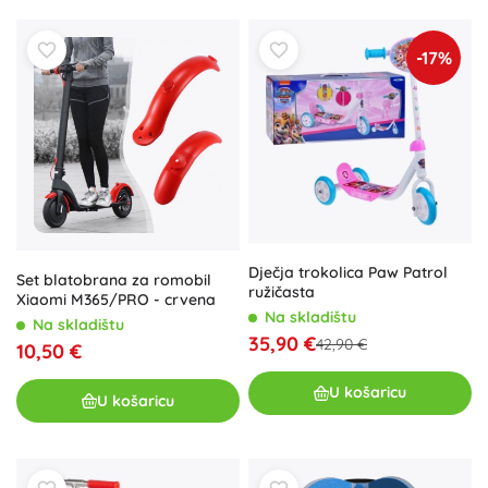
-17%
Dječja trokolica Paw Patrol
Set blatobrana za romobil
ružičasta
Xiaomi M365/PRO - crvena
Na skladištu
Na skladištu
35,90 €
42,90 €
10,50 €
U košaricu
U košaricu