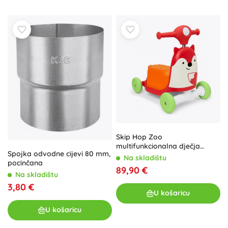
Skip Hop Zoo
multifunkcionalna dječja
Spojka odvodne cijevi 80 mm,
igračka 3u1
Na skladištu
pocinčana
89,90 €
Na skladištu
3,80 €
U košaricu
U košaricu