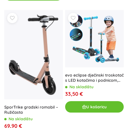
evo eclipse dječinski troskotač
s LED kotačima i podnicom,
podesiva visina, plava
Na skladištu
33,50 €
U košaricu
SporTrike gradski romobil –
Ružičasta
Na skladištu
69,90 €