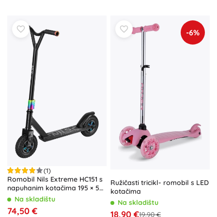
-6%
(1)
Romobil Nils Extreme HC151 s
Ružičasti tricikl- romobil s LED
napuhanim kotačima 195 × 50
kotačima
mm
Na skladištu
Na skladištu
74,50 €
18,90 €
19,90 €