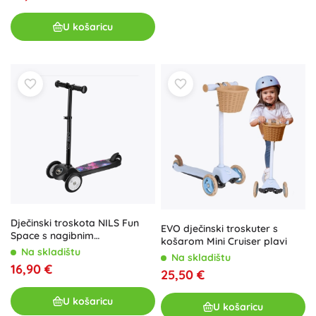
U košaricu
Dječinski troskota NILS Fun
EVO dječinski troskuter s
Space s nagibnim
košarom Mini Cruiser plavi
upravljanjem
Na skladištu
Na skladištu
16,90 €
25,50 €
U košaricu
U košaricu