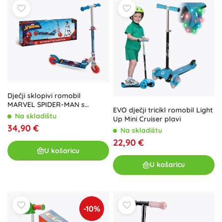
Dječji sklopivi romobil
MARVEL SPIDER-MAN s
EVO dječji tricikl romobil Light
podesivom upravljačkom
Na skladištu
Up Mini Cruiser plavi
šipkom
34,90 €
Na skladištu
22,90 €
U košaricu
U košaricu
-10%