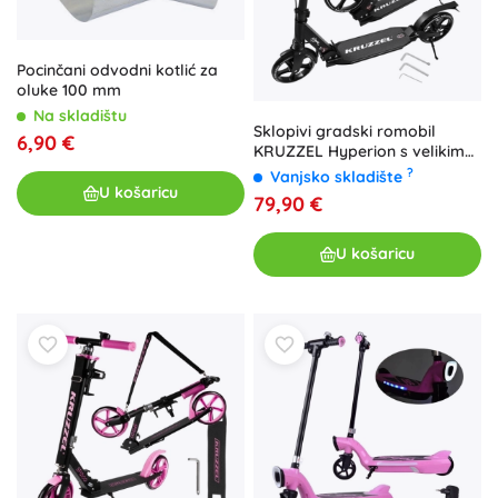
Pocinčani odvodni kotlić za
oluke 100 mm
Na skladištu
Sklopivi gradski romobil
6,90 €
KRUZZEL Hyperion s velikim
kotačima 200 mm i disk-
?
Vanjsko skladište
kočnicom
U košaricu
79,90 €
U košaricu