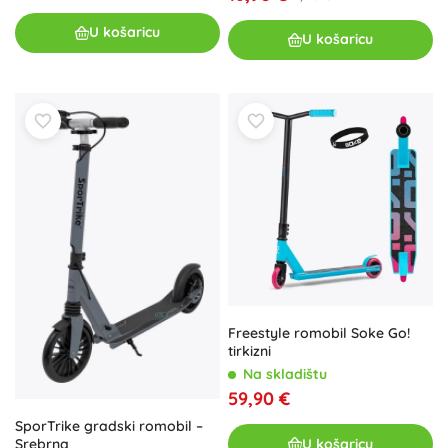
U košaricu
U košaricu
Freestyle romobil Soke Go!
tirkizni
Na skladištu
59,90 €
SporTrike gradski romobil –
U košaricu
Srebrna