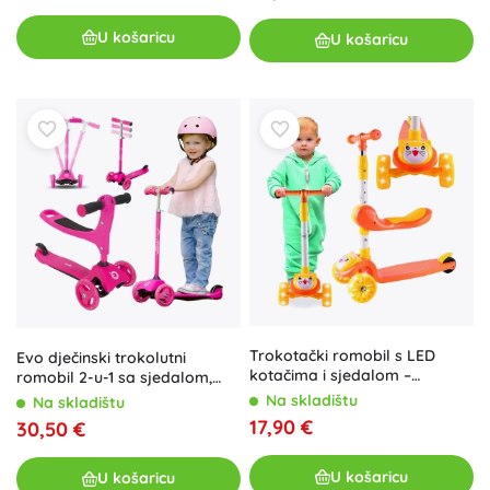
U košaricu
U košaricu
Trokotački romobil s LED
Evo dječinski trokolutni
kotačima i sjedalom –
romobil 2-u-1 sa sjedalom,
mačkica, narančasti
ružičasti
Na skladištu
Na skladištu
17,90 €
30,50 €
U košaricu
U košaricu