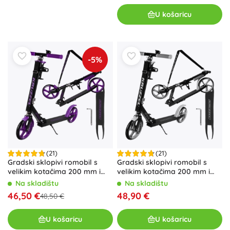
U košaricu
-5%
(21)
(21)
Gradski sklopivi romobil s
Gradski sklopivi romobil s
velikim kotačima 200 mm i
velikim kotačima 200 mm i
nožnom kočnicom –
nožnom kočnicom – Siva
Na skladištu
Na skladištu
Ljubičasta
46,50 €
48,90 €
48,50 €
U košaricu
U košaricu