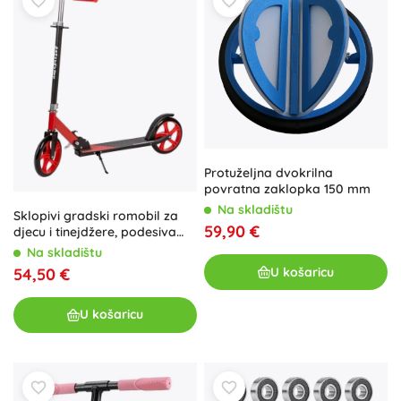
Protuželjna dvokrilna
povratna zaklopka 150 mm
Na skladištu
Sklopivi gradski romobil za
59,90 €
djecu i tinejdžere, podesiva
visina 85,5–95,5 cm, kotači 200
Na skladištu
mm
U košaricu
54,50 €
U košaricu