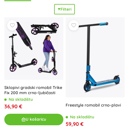
freestyle skuter
za trikove. Varijante poput skutera sa
Filteri
svjetlima i
LED kotačima
povećavaju vidljivost, protuklizna
podloga i pouzdana stražnja kočnica daju
sigurnost
pri
svakom kočenju. Pri odabiru pratite
preporučenu dob
,
visinu djeteta
i nosivost, ali i promjer i tvrdoću kotača, tip
kočnice i visinu upravljačke – tako će vožnja biti
udobna
i
sigurna
. Skuteri namijenjeni gradskoj vožnji cijene manji
promjer kotača i manju težinu, dok će modeli za izlete
iskoristiti šire gume i bolje prigušenje. Dobro odabran dječji
rometni skuter podržat će
radost kretanja
i ponuditi
dug
vijek trajanja
čak i pri svakodnevnoj upotrebi.
Sklopivi gradski romobil Trike
Fix 200 mm crno-ljubičasti
Na skladištu
Freestyle romobil crno-plavi
36,90 €
Na skladištu
U košaricu
59,90 €