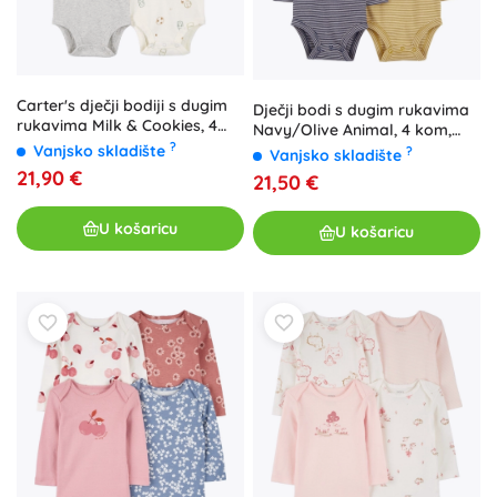
Carter's dječji bodiji s dugim
Dječji bodi s dugim rukavima
rukavima Milk & Cookies, 4
Navy/Olive Animal, 4 kom,
kom, vel. 56
?
NB/56
Vanjsko skladište
?
Vanjsko skladište
21,90 €
21,50 €
U košaricu
U košaricu