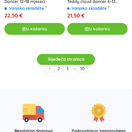
Dancer 12–18 mjeseci
Teddy cloud dancer 6–12
mjeseci
?
?
Vanjsko skladište
Vanjsko skladište
22,50 €
21,50 €
U košaricu
U košaricu
Sljedeća stranica
…
1
2
3
10
Besplatna dostava
Zadovoljstvo zagotovljeno