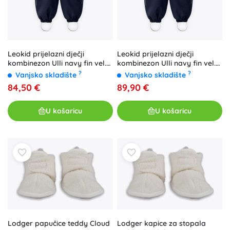
Leokid prijelazni dječji
Leokid prijelazni dječji
kombinezon Ulli navy fin vel.
kombinezon Ulli navy fin vel.
110 (5–6 godina)
116 (6–7 godina)
?
?
Vanjsko skladište
Vanjsko skladište
84,50 €
89,90 €
U košaricu
U košaricu
Lodger papučice teddy Cloud
Lodger kapice za stopala