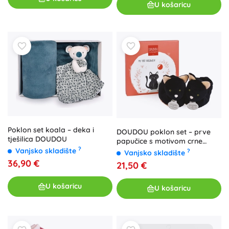
U košaricu
Poklon set koala – deka i
DOUDOU poklon set – prve
tješilica DOUDOU
papučice s motivom crne
?
mačke 0–6 mjeseci
Vanjsko skladište
?
Vanjsko skladište
36,90 €
21,50 €
U košaricu
U košaricu