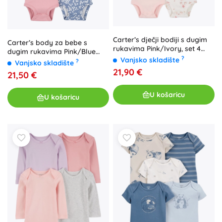
Carter’s dječji bodiji s dugim
Carter’s body za bebe s
rukavima Pink/Ivory, set 4
dugim rukavima Pink/Blue
kom, vel. 56
?
Vanjsko skladište
Floral, 4 kom, vel. 56 (NB)
?
Vanjsko skladište
21,90 €
21,50 €
U košaricu
U košaricu