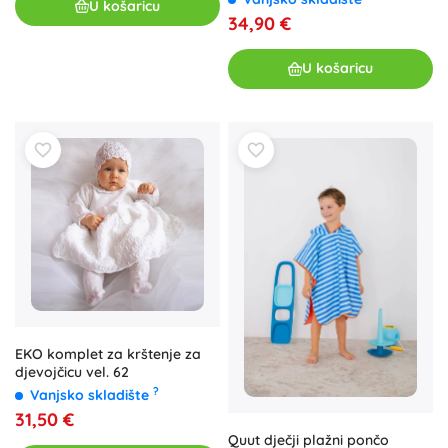
U košaricu
34,90 €
U košaricu
EKO komplet za krštenje za
djevojčicu vel. 62
?
Vanjsko skladište
31,50 €
Quut dječji plažni pončo