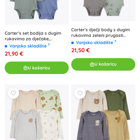
Carter’s dječji body s dugim
Carter’s set bodija s dugim
rukavima zeleni prugasti
rukavima za dječake,
Avion, 4 kom, vel. 56
?
Vanjsko skladište
plava/zelena/siva, 4 kom, vel.
?
Vanjsko skladište
21,50 €
56
21,90 €
U košaricu
U košaricu