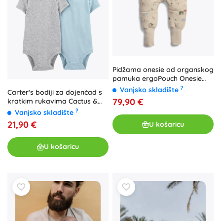
Pidžama onesie od organskog
pamuka ergoPouch Onesie
Savannah 6–12 mjeseci, 2,5
?
Vanjsko skladište
Carter's bodiji za dojenčad s
TOG
79,90 €
kratkim rukavima Cactus &
Buffalo, 5 kom, vel. 56 (NB) za
?
Vanjsko skladište
dječake
21,90 €
U košaricu
U košaricu