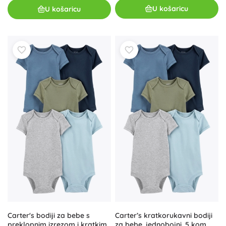
U košaricu
U košaricu
Carter's bodiji za bebe s
Carter’s kratkorukavni bodiji
preklopnim izrezom i kratkim
za bebe, jednobojni, 5 kom,