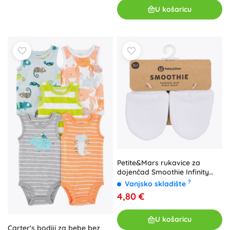
U košaricu
Petite&Mars rukavice za
dojenčad Smoothie Infinity
white
?
Vanjsko skladište
4,80 €
U košaricu
Carter's bodiji za bebe bez