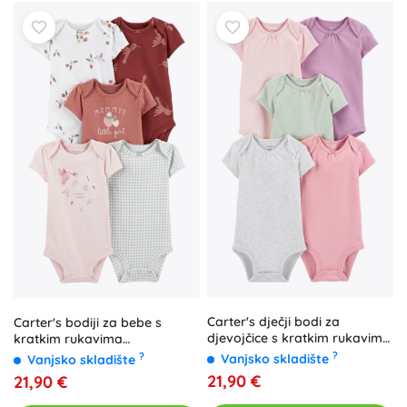
Carter's dječji bodi za
Carter's bodiji za bebe s
djevojčice s kratkim rukavima,
kratkim rukavima
jednobojni, 5 kom, veličina 56
Hummingbird za djevojčice, 5
?
?
Vanjsko skladište
Vanjsko skladište
(NB)
kom, vel. 56 (NB)
21,90 €
21,90 €