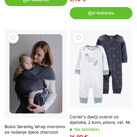
U košaricu
Carter’s dječji overal za
dječake, 2 kom, plava, vel. 46
Boba Serenity Wrap marama
Na skladištu
za nošenje djece charcoal
16,90 €