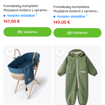
Funnababy kompletni
Funnababy kompletna
Mojsijeva košara s opremom
Mojšijeva košara s opremom
Dove grey
?
Ivy Green
Vanjsko skladište
?
Vanjsko skladište
147,00 €
149,00 €
U košaricu
U košaricu