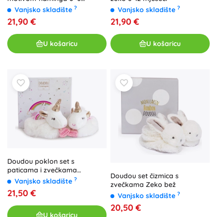
mjeseci
?
?
Vanjsko skladište
Vanjsko skladište
21,90 €
21,90 €
U košaricu
U košaricu
Doudou poklon set s
paticama i zvečkama
Doudou set čizmica s
jednorog
?
Vanjsko skladište
zvečkama Zeko bež
21,50 €
?
Vanjsko skladište
20,50 €
U košaricu