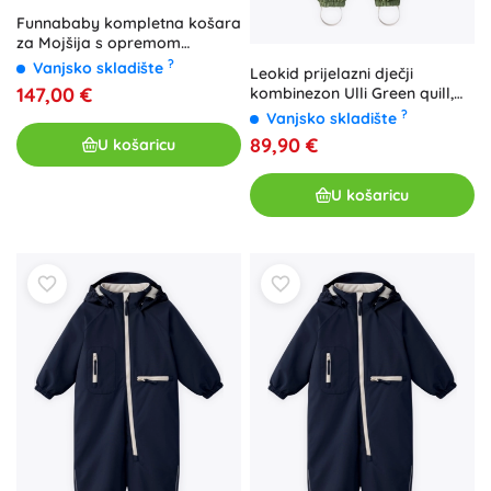
Funnababy kompletna košara
za Mojšija s opremom
Province Petrol
?
Vanjsko skladište
Leokid prijelazni dječji
147,00 €
kombinezon Ulli Green quill,
veličina 110 (5–6 godina)
?
Vanjsko skladište
89,90 €
U košaricu
U košaricu