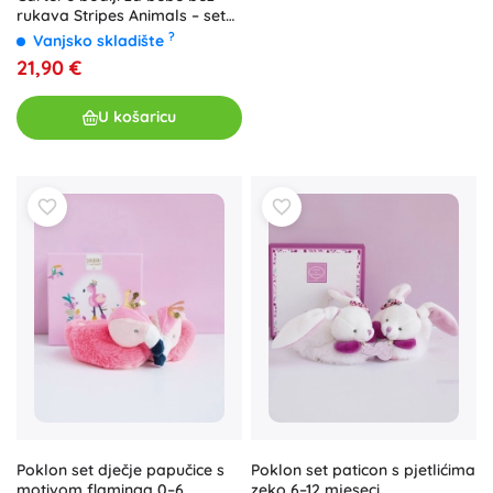
rukava Stripes Animals – set
od 5 kom za dječake
?
Vanjsko skladište
21,90 €
U košaricu
Poklon set dječje papučice s
Poklon set paticon s pjetlićima
motivom flaminga 0–6
zeko 6–12 mjeseci