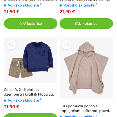
rukavima, jednobojni za
vel. 56 (NB), za dječake
?
?
Vanjsko skladište
Vanjsko skladište
dječaka, 5 kom
21,50 €
21,90 €
U košaricu
U košaricu
Carter's 2-dijelni set
džempera i kratkih hlača za
dječake plavi, 6 mjeseci
?
Vanjsko skladište
EKO pamučni pončo s
21,90 €
kapuljačom i uškama, powder
pink, 75 × 120 cm
?
Vanjsko skladište