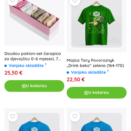
Doudou poklon-set čarapica
za djevojčicu 0–6 mjeseci, 7
Majica Tary Povoroznyk
parova
?
Vanjsko skladište
„Drink beko“ zelena (164–170)
?
25,50 €
Vanjsko skladište
22,50 €
U košaricu
U košaricu