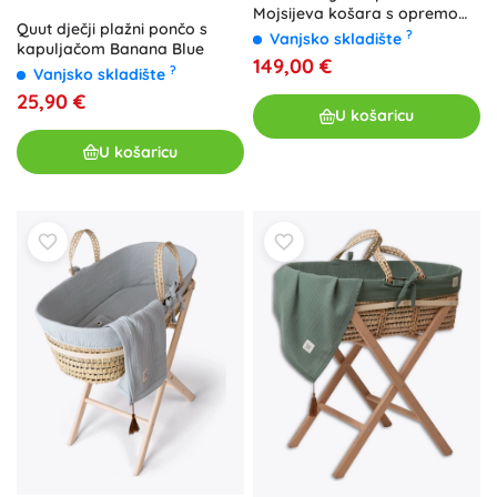
Mojsijeva košara s opremom
Quut dječji plažni pončo s
coral pink
?
Vanjsko skladište
kapuljačom Banana Blue
149,00 €
?
Vanjsko skladište
25,90 €
U košaricu
U košaricu