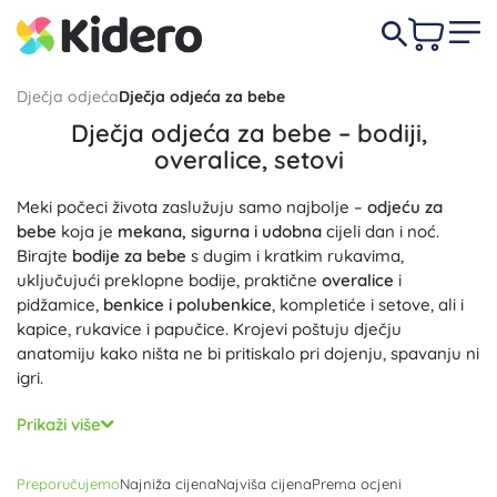
Dječja odjeća
Dječja odjeća za bebe
Dječja odjeća za bebe – bodiji,
overalice, setovi
Meki počeci života zaslužuju samo najbolje –
odjeću za
bebe
koja je
mekana, sigurna i udobna
cijeli dan i noć.
Birajte
bodije za bebe
s dugim i kratkim rukavima,
uključujući preklopne bodije, praktične
overalice
i
pidžamice,
benkice i polubenkice
, kompletiće i setove, ali i
kapice, rukavice i papučice. Krojevi poštuju dječju
anatomiju kako ništa ne bi pritiskalo pri dojenju, spavanju ni
igri.
Brinemo o nježnim materijalima:
organski pamuk
i
Prikaži više
bambusovo vlakno
su
hipoalergeni, prozračni i upijajući
,
nježni na osjetljivoj koži. Za hladnije dane tu je
merino vuna
Preporučujemo
Najniža cijena
Najviša cijena
Prema ocjeni
s prirodnom
termoregulacijom
, a kod nekih komada i