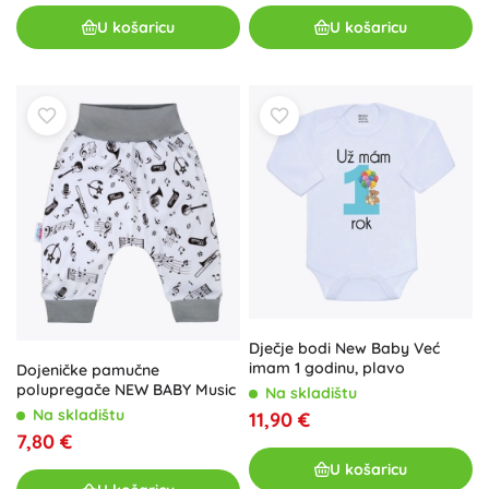
U košaricu
U košaricu
Dječje bodi New Baby Već
imam 1 godinu, plavo
Dojeničke pamučne
polupregače NEW BABY Music
Na skladištu
Na skladištu
11,90 €
7,80 €
U košaricu