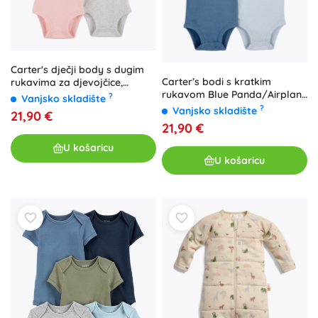
Carter's dječji body s dugim
Carter’s bodi s kratkim
rukavima za djevojčice,
rukavom Blue Panda/Airplane
ljubičasta/siva/ružičasta, 4
?
Vanjsko skladište
za dječake, 5 kom, vel. 56
kom, vel. 56
?
Vanjsko skladište
21,90 €
21,90 €
U košaricu
U košaricu