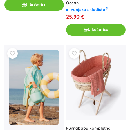
Ocean
U košaricu
?
Vanjsko skladište
25,90 €
U košaricu
Funnababy kompletna