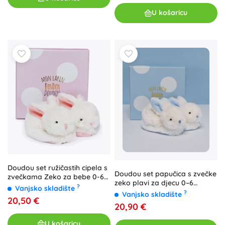
U košaricu
Doudou set ružičastih cipela s
Doudou set papučica s zvečke
zvečkama Zeko za bebe 0-6
zeko plavi za djecu 0–6
mjeseci
?
Vanjsko skladište
mjeseci
?
Vanjsko skladište
20,50 €
20,90 €
U košaricu