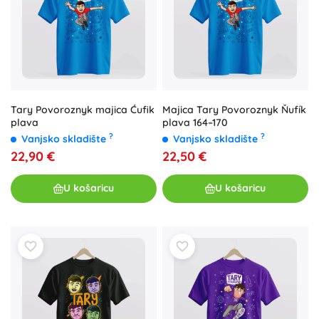
Tary Povoroznyk majica Ćufik
Majica Tary Povoroznyk Ňufík
plava
plava 164–170
?
?
Vanjsko skladište
Vanjsko skladište
22,90 €
22,50 €
U košaricu
U košaricu