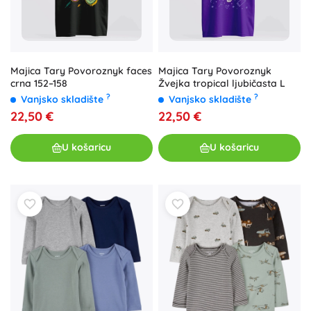
Majica Tary Povoroznyk faces
Majica Tary Povoroznyk
crna 152–158
Žvejka tropical ljubičasta L
?
?
Vanjsko skladište
Vanjsko skladište
22,50 €
22,50 €
U košaricu
U košaricu