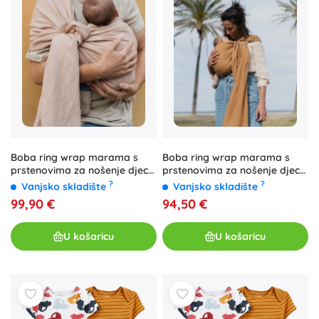
Boba ring wrap marama s
Boba ring wrap marama s
prstenovima za nošenje djece
prstenovima za nošenje djece
peony
Rye
?
?
Vanjsko skladište
Vanjsko skladište
99,90 €
94,50 €
U košaricu
U košaricu