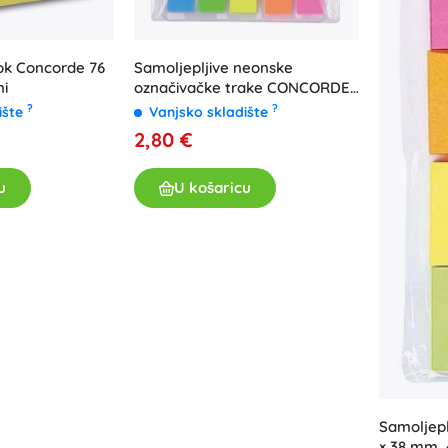
lok Concorde 76
Samoljepljive neonske
ni
označivačke trake CONCORDE
12 × 48 mm, 5 boja
?
?
ište
Vanjsko skladište
2,80 €
u
U košaricu
Samoljeplj
× 38 mm, 4