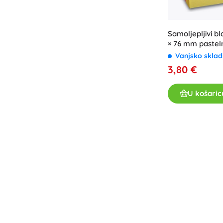
Samoljepljivi b
× 76 mm pastel
Vanjsko sklad
3,80 €
U košaric