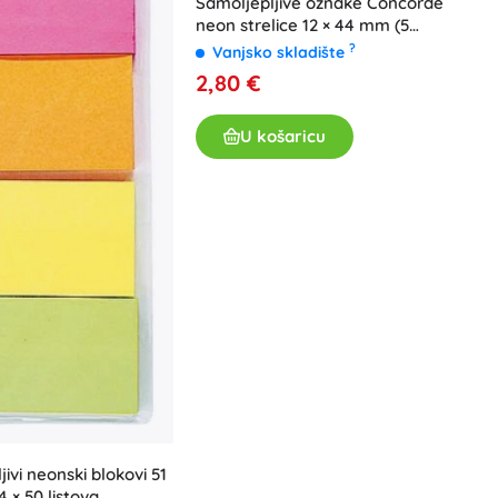
Samoljepljive oznake Concorde
neon strelice 12 × 44 mm (5
boja, 100 kom)
?
Vanjsko skladište
2,80 €
U košaricu
ivi neonski blokovi 51
 × 50 listova