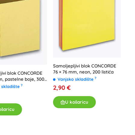
Poklon bonovi
Samoljepljivi blok CONCORDE
76 × 76 mm, neon, 200 listića
ljivi blok CONCORDE
?
m, pastelne boje, 300
Vanjsko skladište
?
 skladište
2,90 €
U košaricu
ošaricu