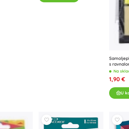
Oružje
Pistole
Mačevi i bodeži
Vodne pištolje
Lukovi
Kuše
+
Prikaži više
Samoljeplj
s ravnal
Dječja odjeća
Na skla
1,90 €
Dječja odjeća za bebe
Majice
U k
Hudice i puloveri
Obuća
Čarape i tajice
+
Prikaži više