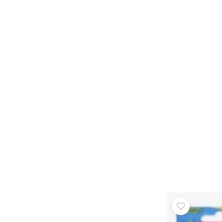
Oprema za djecu
Sigurnost
Hranjenje i dojenje
Kupanje
Kolica
Spavanje
+
Prikaži više
Elektroničke igračke
Igračke na daljinsko upravljanje
Igraće konzole
Dronovi
Satovi
Mikroskopi i teleskopi
+
Prikaži više