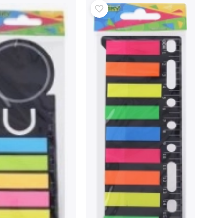
Jurski svijet
Proslave
Kostimi
Dodaci za kostime
One Piece
Halloween
Uskrs
Gabinin čarobni kućica
Igračke za najmlađe
Zvečke, grickalice i dudice
Avatar
Interaktivne igračke
Slagalice, čekićanje, kocke
Mazilice i tješilice
Guralice i igračke na povlačenje
+
Prikaži više