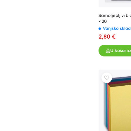
Samoljepljivi b
× 20
Vanjsko sklad
2,80 €
U košaric