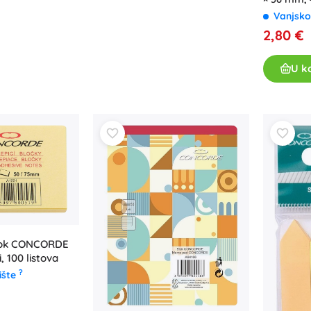
Vanjsko
2,80 €
U k
blok CONCORDE
, 100 listova
?
ište