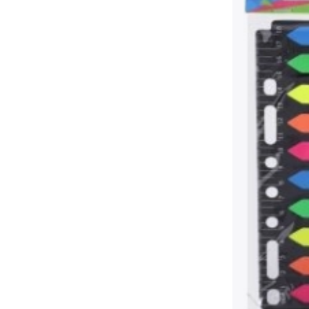
Pribor
Baterije
Zamjenski dijelovi
Pumpice
Oprema za prodavaonice