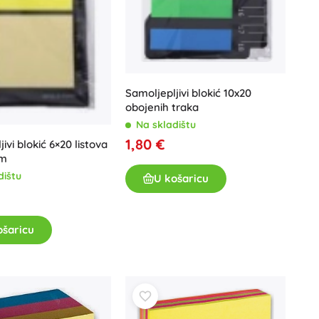
Igračke za kadu
Samoljepljivi blokić 10x20
obojenih traka
Na skladištu
1,80 €
ivi blokić 6×20 listova
om
Knjige
dištu
U košaricu
Radne i zabavne bilježnice
Za najmlađe
ošaricu
Dodaci za knjige
Razglednice
Za male pripovjedače
+
Prikaži više