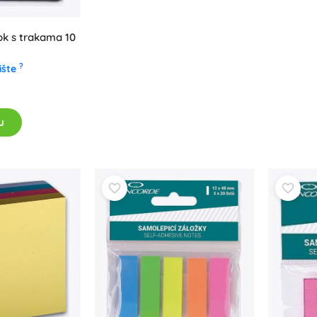
lok s trakama 10
?
ište
u