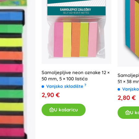
Za djevojčice
Nakit
Torbice
Kutije za nakit
Samoljepljive neon oznake 12 ×
Samoljep
50 mm, 5 × 100 listića
51 × 38 m
?
Vanjsko skladište
listića
Vanjsko
2,90 €
2,80 €
U košaricu
U k