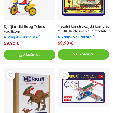
Metalni konstrukcijski komplet
Dječji tricikl Baby Trike s
MERKUR classic – 183 modela
vodilicom
?
?
Vanjsko skladište
Vanjsko skladište
69,90 €
59,90 €
U košaricu
U košaricu