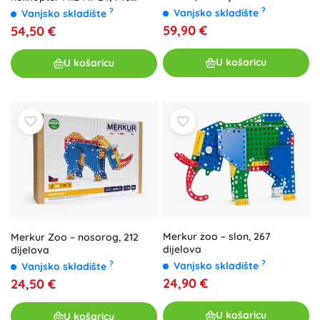
dijelova
?
?
Vanjsko skladište
Vanjsko skladište
59,90 €
54,50 €
U košaricu
U košaricu
Merkur zoo – slon, 267
Merkur Zoo – nosorog, 212
dijelova
dijelova
?
?
Vanjsko skladište
Vanjsko skladište
24,90 €
24,50 €
U košaricu
U košaricu