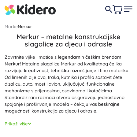
Marke
Merkur
Merkur – metalne konstrukcijske
slagalice za djecu i odrasle
Zavrtnite vijke i matice s
legendarnih češkim brendom
Merkur
! Metalne slagalice Merkur od kvalitetnog čelika
razvijaju
kreativnost
,
tehničko razmišljanje
i finu motoriku.
Od limenih dijelova, traka, kutnika i profila sastavit ćete
dizalicu, auto, most i avion, uključujući funkcionalne
mehanizme s prijenosima, osovinama i kotačićima.
Standardizirani razmaci otvora osiguravaju jednostavno
spajanje i proširivanje modela – čekaju vas
beskrajne
mogućnosti
konstrukcija za djecu i odrasle.
U ponudi ćete pronaći početne metalne setove za
Prikaži više
početnike, velike kutije sa stotinama do tisućama dijelova,
tematske setove za modele vozila i građevinskih strojeva te