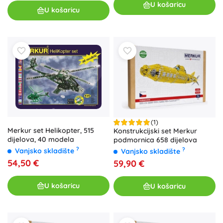
U košaricu
U košaricu
(1)
Merkur set Helikopter, 515
Konstrukcijski set Merkur
dijelova, 40 modela
podmornica 658 dijelova
?
?
Vanjsko skladište
Vanjsko skladište
54,50 €
59,90 €
U košaricu
U košaricu