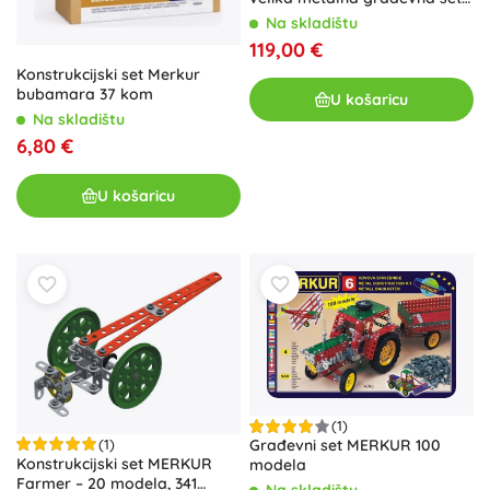
za 84 modela
Na skladištu
119,00 €
Konstrukcijski set Merkur
bubamara 37 kom
U košaricu
Na skladištu
6,80 €
U košaricu
(1)
(1)
Građevni set MERKUR 100
Konstrukcijski set MERKUR
modela
Farmer – 20 modela, 341