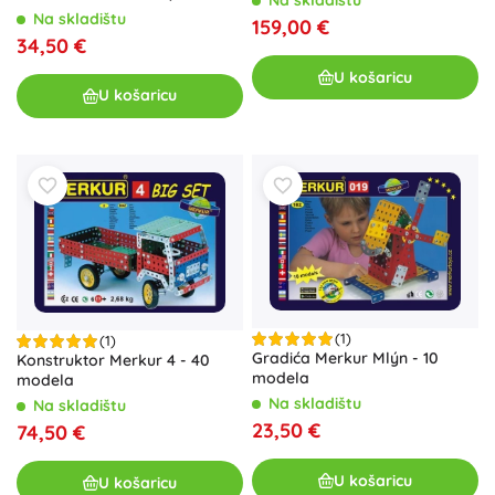
Na skladištu
dijelova
Na skladištu
159,00 €
34,50 €
U košaricu
U košaricu
(1)
(1)
Gradića Merkur Mlýn - 10
Konstruktor Merkur 4 - 40
modela
modela
Na skladištu
Na skladištu
23,50 €
74,50 €
U košaricu
U košaricu