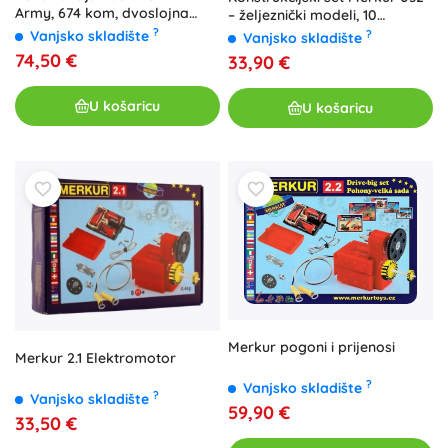
Army, 674 kom, dvoslojna
– željeznički modeli, 10
kutija 36 × 27 × 5,5 cm
modela, 300 dijelova
?
?
Vanjsko skladište
Vanjsko skladište
74,50 €
33,90 €
U košaricu
U košaricu
Merkur pogoni i prijenosi
Merkur 2.1 Elektromotor
?
Vanjsko skladište
?
Vanjsko skladište
59,90 €
33,50 €