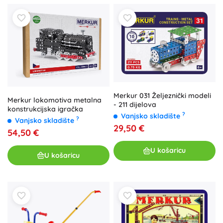
Merkur 031 Željeznički modeli
Merkur lokomotiva metalna
- 211 dijelova
konstrukcijska igračka
?
Vanjsko skladište
?
Vanjsko skladište
29,50 €
54,50 €
U košaricu
U košaricu