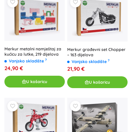
Merkur metalni namještaj za
Merkur građevni set Chopper
kućicu za lutke, 219 dijelova
– 163 dijelova
?
?
Vanjsko skladište
Vanjsko skladište
24,90 €
21,90 €
U košaricu
U košaricu