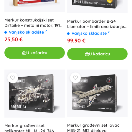
Merkur konstrukcijski set
Merkur bombarder B-24
Dirtbike – metalni motor, 191
Liberator – limitirano izdanje
dijelova
?
konstrukcijskog seta (902
Vanjsko skladište
?
Vanjsko skladište
dijela)
25,50 €
99,90 €
U košaricu
U košaricu
Merkur građevni set lovac
Merkur građevni set
MIG-21, 682 dijelova
helikopter MIL MI-24, 746