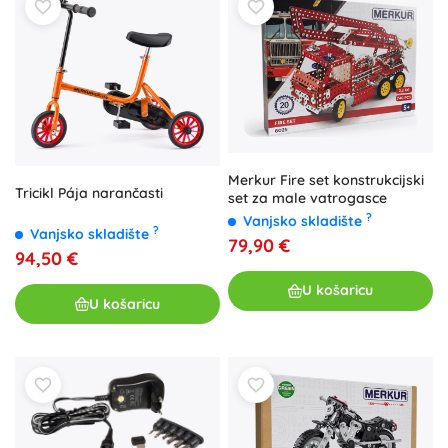
Merkur Fire set konstrukcijski
Tricikl Pája narančasti
set za male vatrogasce
?
Vanjsko skladište
?
Vanjsko skladište
79,90 €
94,50 €
U košaricu
U košaricu