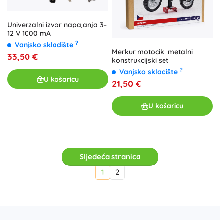
Univerzalni izvor napajanja 3–
12 V 1000 mA
?
Vanjsko skladište
Merkur motocikl metalni
33,50 €
konstrukcijski set
?
Vanjsko skladište
U košaricu
21,50 €
U košaricu
Sljedeća stranica
1
2