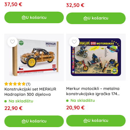
37,50 €
32,50 €
U košaricu
U košaricu
(1)
Merkur motocikli – metalna
Konstrukcijski set MERKUR
konstrukcijska igračka 174
Hadraplan 300 dijelova
dijelova, do 10 modela
Na skladištu
Na skladištu
20,90 €
22,90 €
U košaricu
U košaricu