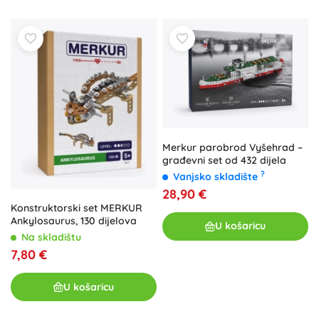
Merkur parobrod Vyšehrad –
građevni set od 432 dijela
?
Vanjsko skladište
28,90 €
Konstruktorski set MERKUR
Ankylosaurus, 130 dijelova
U košaricu
Na skladištu
7,80 €
U košaricu