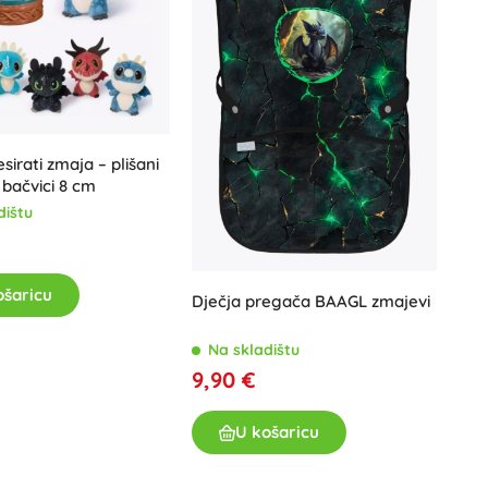
sirati zmaja – plišani
 bačvici 8 cm
dištu
ošaricu
Dječja pregača BAAGL zmajevi
Na skladištu
9,90 €
U košaricu