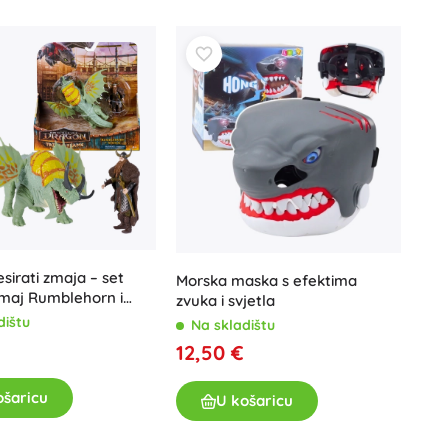
Jurski svijet
Proslave
Kostimi
Dodaci za kostime
One Piece
Halloween
Uskrs
Gabinin čarobni kućica
Igračke za najmlađe
Zvečke, grickalice i dudice
sirati zmaja – set
Avatar
Morska maska s efektima
Interaktivne igračke
zmaj Rumblehorn i
zvuka i svjetla
Slagalice, čekićanje, kocke
dištu
Na skladištu
Mazilice i tješilice
12,50 €
Guralice i igračke na povlačenje
+
Prikaži više
ošaricu
U košaricu