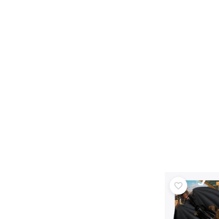
Pribor
Baterije
Zamjenski dijelovi
Pumpice
Oprema za prodavaonice