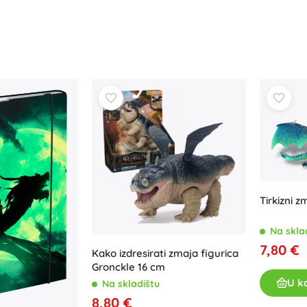
Tirkizni z
Na skla
7,80 €
Kako izdresirati zmaja figurica
Gronckle 16 cm
U k
Na skladištu
8,80 €