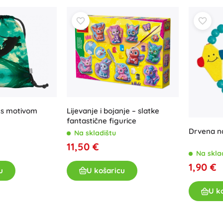
Lijevanje i bojanje – slatke
a s motivom
fantastične figurice
Drvena n
Na skladištu
11,50 €
Na skla
1,90 €
U košaricu
u
U k