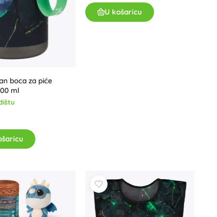
Poklon bonovi
U košaricu
tan boca za piće
500 ml
dištu
ošaricu