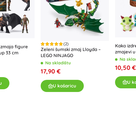
(2)
Kako izdre
i zmaja figure
Zeleni šumski zmaj Lloyda –
zmajevi u
cup 33 cm
LEGO NINJAGO
Na skla
Na skladištu
10,50 €
17,90 €
U k
u
U košaricu