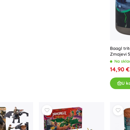
Za djevojčice
Nakit
Torbice
Kutije za nakit
Baagl tri
Zmajevi 
Na skla
14,90 €
U k