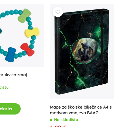
arukvica zmaj
dištu
Mape za školske bilježnice A4 s
ošaricu
motivom zmajeva BAAGL
Na skladištu