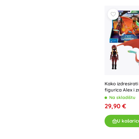
Oprema za djecu
Sigurnost
Hranjenje i dojenje
Kupanje
Kolica
Spavanje
+
Prikaži više
Elektroničke igračke
Kako izdresirat
Igračke na daljinsko upravljanje
figurica Alex i 
Igraće konzole
Na skladištu
Dronovi
29,90 €
Satovi
Mikroskopi i teleskopi
U košaric
+
Prikaži više