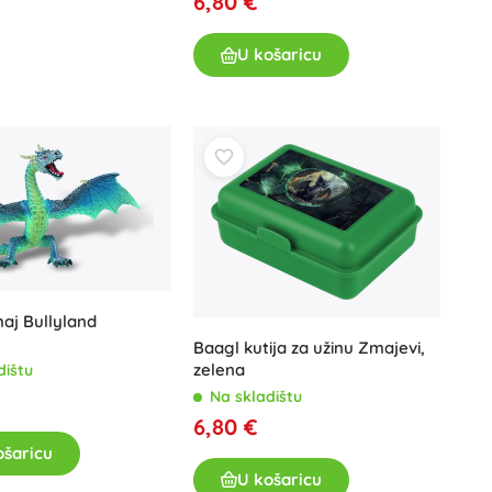
6,80 €
U košaricu
maj Bullyland
Baagl kutija za užinu Zmajevi,
zelena
dištu
Na skladištu
6,80 €
ošaricu
U košaricu