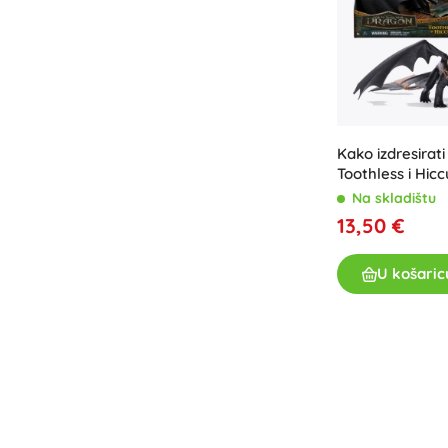
Kako izdresirat
Toothless i Hic
Na skladištu
13,50 €
U košaric