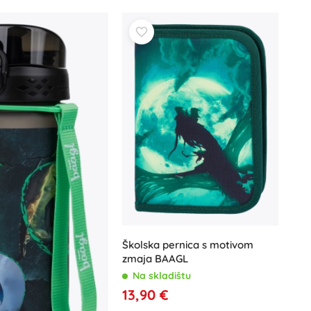
Igračke za kadu
Knjige
Radne i zabavne bilježnice
Za najmlađe
Dodaci za knjige
Školska pernica s motivom
Razglednice
zmaja BAAGL
Za male pripovjedače
Na skladištu
+
Prikaži više
13,90 €