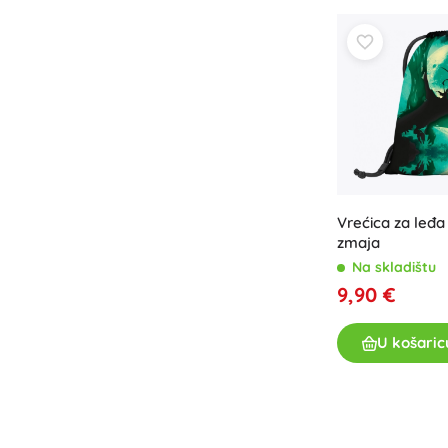
Vrećica za leđ
zmaja
Na skladištu
9,90 €
U košaric