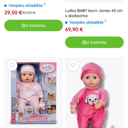
?
Vanjsko skladište
Lutka BABY born Jonas 43 cm
29,50 €
32,50 €
s dodacima
?
Vanjsko skladište
U košaricu
69,90 €
U košaricu