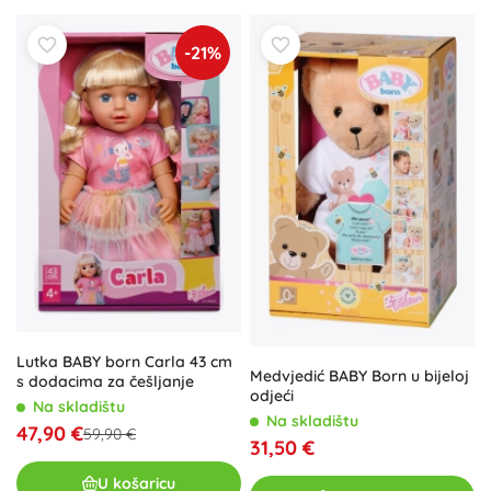
-21%
Lutka BABY born Carla 43 cm
Medvjedić BABY Born u bijeloj
s dodacima za češljanje
odjeći
Na skladištu
Na skladištu
47,90 €
59,90 €
31,50 €
U košaricu