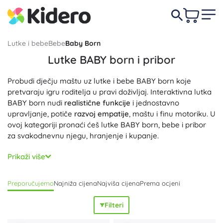
Lutke i bebe
Bebe
Baby Born
Lutke BABY born i pribor
Probudi dječju maštu uz lutke i bebe BABY born koje
pretvaraju igru roditelja u pravi doživljaj. Interaktivna lutka
BABY born nudi
realistične funkcije
i jednostavno
upravljanje, potiče
razvoj empatije
, maštu i finu motoriku. U
ovoj kategoriji pronaći ćeš lutke BABY born, bebe i pribor
za svakodnevnu njegu, hranjenje i kupanje.
Najčešća veličina je lutka od 43 cm: pije iz bočice, piški u
Prikaži više
kahlicu, zna pustiti suzice i može se hraniti kašicom;
odabrani modeli prikladni su i za kupanje. Pokretni udovi,
Preporučujemo
Najniža cijena
Najviša cijena
Prema ocjeni
ugodno mekano tijelo i
kvalitetna izrada
olakšavaju
odijevanje i realističnu igru. Nabavi
bogat pribor
i odjeću
Filteri
BABY born – bočice, dudice, pelene, kahlice, kadice, kolica,
krevetiće, nosiljke i tematske setove za hranjenje. Lako ćeš