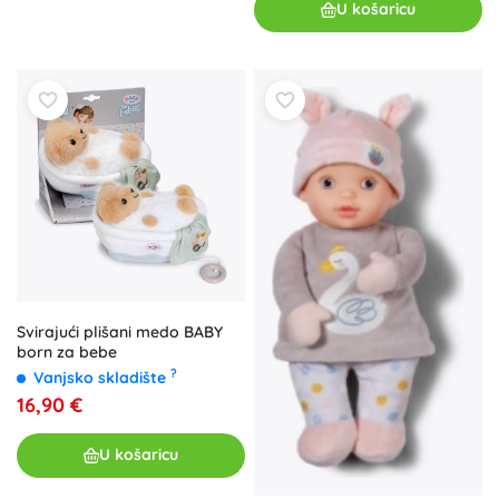
U košaricu
Svirajući plišani medo BABY
born za bebe
?
Vanjsko skladište
16,90 €
U košaricu