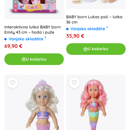
BABY born Lukas psić – lutka
36 cm
Interaktivna lutka BABY born
?
Vanjsko skladište
Emily 43 cm – hoda i puže
35,90 €
?
Vanjsko skladište
69,90 €
U košaricu
U košaricu