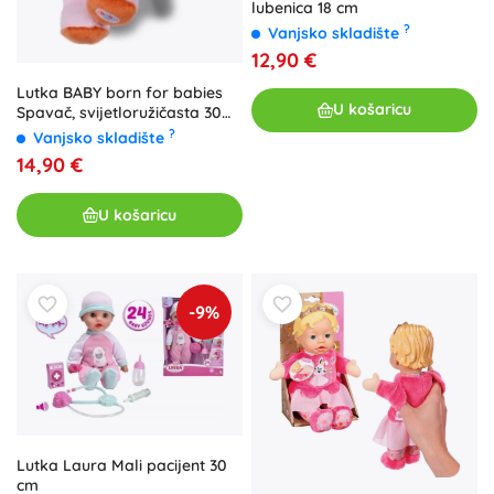
lubenica 18 cm
?
Vanjsko skladište
12,90 €
Lutka BABY born for babies
U košaricu
Spavač, svijetloružičasta 30
cm
?
Vanjsko skladište
14,90 €
U košaricu
-9%
Lutka Laura Mali pacijent 30
cm