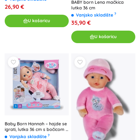
BABY born Lena mačkica
26,90 €
lutka 36 cm
?
Vanjsko skladište
U košaricu
35,90 €
U košaricu
Baby Born Hannah – hajde se
igrati, lutka 36 cm s bočicom i
dudom
?
Vanjsko skladište