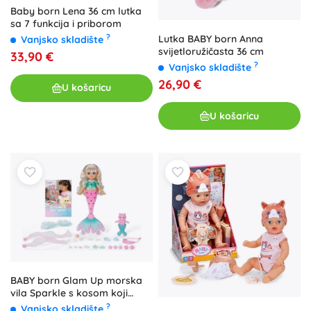
Baby born Lena 36 cm lutka
sa 7 funkcija i priborom
?
Lutka BABY born Anna
Vanjsko skladište
svijetloružičasta 36 cm
33,90 €
?
Vanjsko skladište
26,90 €
U košaricu
U košaricu
BABY born Glam Up morska
vila Sparkle s kosom koji
mijenja boju
?
Vanjsko skladište