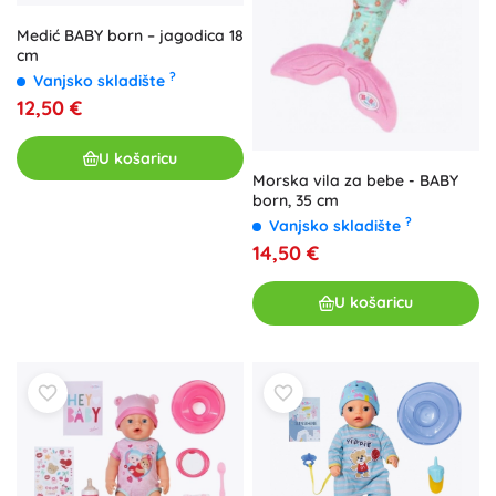
Medić BABY born – jagodica 18
cm
?
Vanjsko skladište
12,50 €
U košaricu
Morska vila za bebe - BABY
born, 35 cm
?
Vanjsko skladište
14,50 €
U košaricu