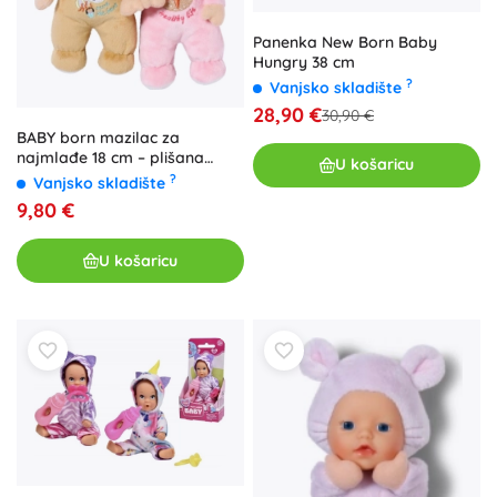
Panenka New Born Baby
Hungry 38 cm
?
Vanjsko skladište
28,90 €
30,90 €
BABY born mazilac za
najmlađe 18 cm – plišana
U košaricu
lutka medo ili zeko
?
Vanjsko skladište
9,80 €
U košaricu