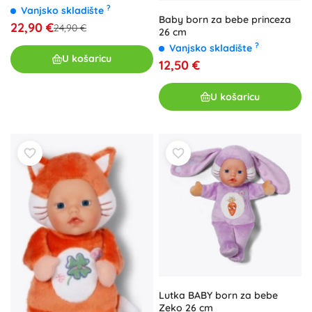
?
Vanjsko skladište
Baby born za bebe princeza
22,90 €
24,90 €
26 cm
?
Vanjsko skladište
U košaricu
12,50 €
U košaricu
Lutka BABY born za bebe
Zeko 26 cm