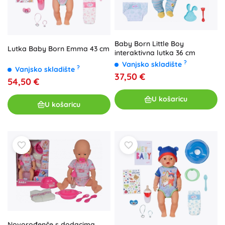
Baby Born Little Boy
Lutka Baby Born Emma 43 cm
interaktivna lutka 36 cm
?
Vanjsko skladište
?
Vanjsko skladište
37,50 €
54,50 €
U košaricu
U košaricu
Novorođenče s dodacima