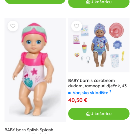
U košaricu
BABY born s čarobnom
dudom, tamnoputi dječak, 43
cm
?
Vanjsko skladište
40,50 €
U košaricu
BABY born Splish Splash