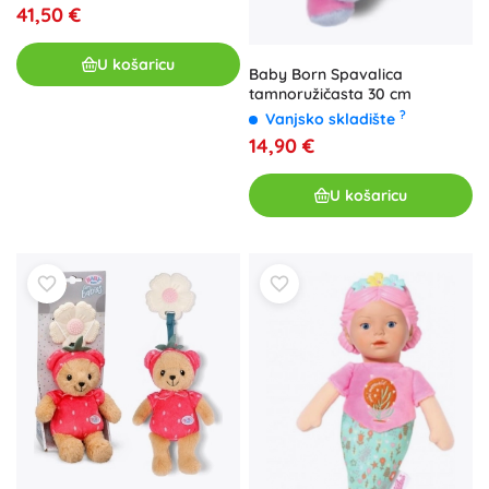
41,50 €
U košaricu
Baby Born Spavalica
tamnoružičasta 30 cm
?
Vanjsko skladište
14,90 €
U košaricu