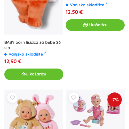
?
Vanjsko skladište
12,50 €
U košaricu
BABY born lisičica za bebe 26
cm
?
Vanjsko skladište
12,90 €
U košaricu
-7%