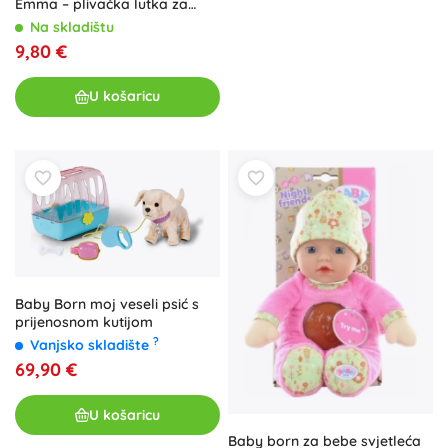
Emma – plivačka lutka za
vodu
Na skladištu
9,80 €
U košaricu
Baby Born moj veseli psić s
prijenosnom kutijom
?
Vanjsko skladište
69,90 €
U košaricu
Baby born za bebe svjetleća