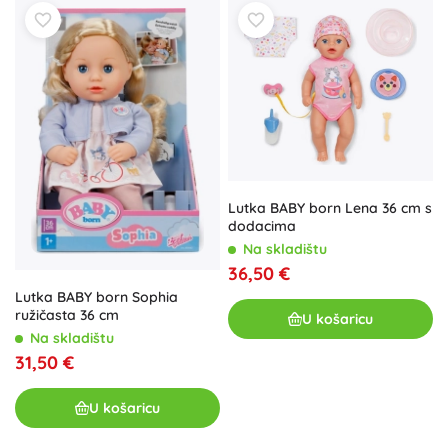
odabrati ono pravo: početni setovi za start, samostalne
lutke i bebe za proširenje kolekcije te kolekcije odjevnih
kombinacija za
mix and match
stil. Odjeća i dodaci često su
međusobno kompatibilni
u okviru veličine 43 cm i uklapaju
se u svaku dječju sobu. BABY born lutke i dodaci su
sjajan
poklon
za djecu od 3 godine za rođendane i Božić.
Lutka BABY born Lena 36 cm s
dodacima
Na skladištu
36,50 €
Lutka BABY born Sophia
ružičasta 36 cm
U košaricu
Na skladištu
31,50 €
U košaricu