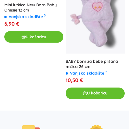
Mini lutkica New Born Baby
Onesie 12 cm
?
Vanjsko skladište
6,90 €
U košaricu
BABY born za bebe plišana
mišica 26 cm
?
Vanjsko skladište
10,50 €
U košaricu